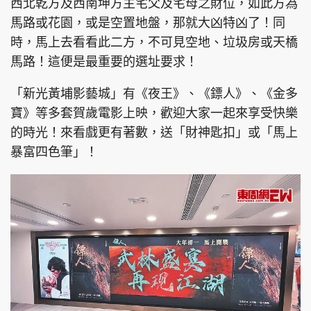
西北乾方及西南坤方主宅父及宅母之財位，如此方為
馬路或花園，或是空置地盤，那就大凶特凶了！同
時，馬上去看看此二方，不可見空地、垃圾房或天橋
馬路！這便是最重要的選址要求！
「新光黃埔影藝城」有《夜王》、《鏢人》、《金多
寶》等多套賀歲電影上映，歡迎大家一起來享受快樂
的時光！來看戲更有著數，送「財神匙扣」或「馬上
暴富四色筆」！