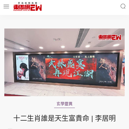
明星名人
時事財經
東周Ladies
優享生活
東周食玩通
會員活動
玄學靈異
玄學靈異
東周專欄
十二生肖誰是天生富貴命 | 李居明