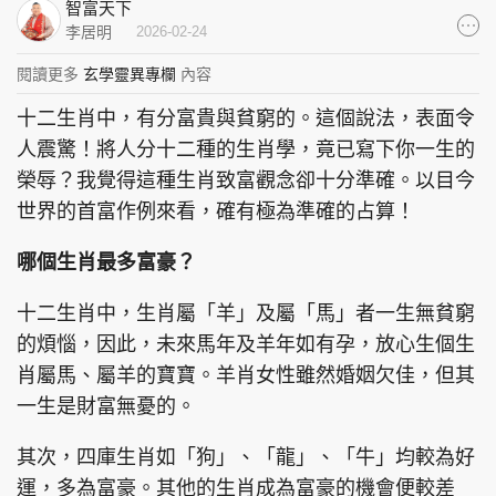
智富天下
集團旗下品牌
李居明
2026-02-24
閱讀更多
玄學靈異專欄
內容
十二生肖中，有分富貴與貧窮的。這個說法，表面令
東周刊
cazbuyer
東Touch
人震驚！將人分十二種的生肖學，竟已寫下你一生的
榮辱？我覺得這種生肖致富觀念卻十分準確。以目今
世界的首富作例來看，確有極為準確的占算！
哪個生肖最多富豪？
PCM 電腦廣場
星島頭條
星島日報
十二生肖中，生肖屬「羊」及屬「馬」者一生無貧窮
的煩惱，因此，未來馬年及羊年如有孕，放心生個生
肖屬馬、屬羊的寶寶。羊肖女性雖然婚姻欠佳，但其
頭條日報
星島環球
The Standard
一生是財富無憂的。
其次，四庫生肖如「狗」、「龍」、「牛」均較為好
運，多為富豪。其他的生肖成為富豪的機會便較差
親子王
Oh!爸媽
JobMarket