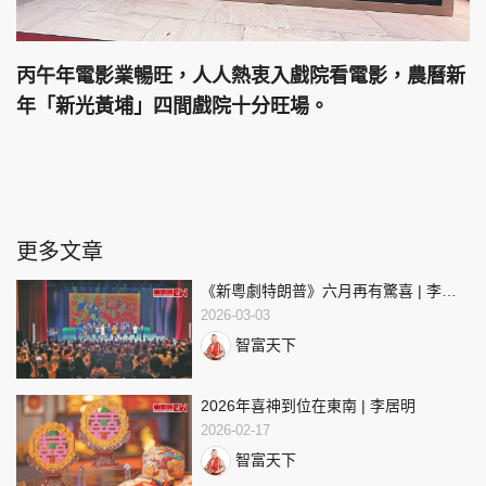
丙午年電影業暢旺，人人熱衷入戲院看電影，農曆新
年「新光黃埔」四間戲院十分旺場。
更多文章
《新粵劇特朗普》六月再有驚喜 | 李居
明
2026-03-03
智富天下
2026年喜神到位在東南 | 李居明
2026-02-17
智富天下