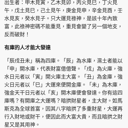
出生者：甲木見寅，乙木見卯，丙火見巳，丁火見
午，戊土見巳，己土見午，庚金見申，辛金見酉，壬
水見亥，癸水見子。只大運見祿神，是該十年內致
富，此祿神密碼不能重見，重見會變了另一個地支，
反而破財！
有庫的人才能大發達
「辰戌丑未」稱為四庫。「辰」為水庫，濕土者能以
「申」開水庫，代表財富億億聲。「戌」為火庫，強
水日元者以「寅」開火庫主大富。「丑」為金庫，強
火日元者以「巳」大運來便開金庫。「未」為木庫，
強金天干日元者以「亥」開木庫便會發達。你有這四
庫嗎？有開庫之大運嗎？暗拱財星者，主大財。如馬
斯克為全球首富，因其八字暗拱了多重財星，大運再
行入財地或財干，便因此而大富大貴，而且暗拱之財
星又是其用神。