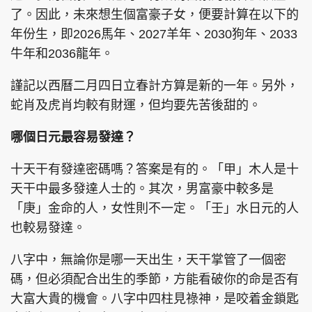
了。因此，未來想生個富豪子女，便要計算在以下的
年份生，即2026馬年、2027羊年、2030狗年、2033
牛年和2036龍年。
頭條搵工
EDUPLUS
謹記以西曆二月四日立春計方算是新的一年。另外，
蛇肖及虎肖均較有財運，但均要先苦後甜的。
關於我們
使用條款
哪個日元最容易發達？
聯絡我們
版權及免責聲明
十天干有發達密碼嗎？答案是有的。「甲」木人是十
隱私政策聲明
天干中最多發達人士的。其次，男富豪中較多是
「庚」金命的人，女性則不一定。「壬」水日元的人
也較易發達。
Copyright © 東周網 版權所有 . 不得轉載
©Eastweek.com.hk. All rights reserved.
八字中，無論你是哪一天出生，天干掌管了一個密
碼，但必須配合出生的季節，方能看破你的命是否有
大富大貴的機會。八字中四柱見祿神，是咬着金鎖匙