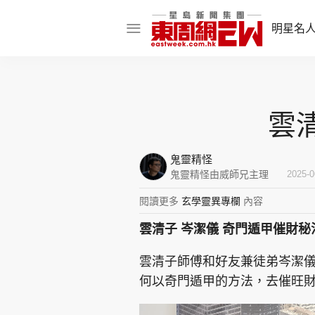
明星名
明星名人
娛樂焦點
雲
話題人物
鬼靈精怪
東姑熱話
鬼靈精怪由威師兄主理
2025-0
閱讀更多
玄學靈異專欄
內容
雲清子 岑潔儀 奇門遁甲催財秘
東周食玩通
雲清子師傅和好友兼徒弟岑潔
樂在灣區
東
何以奇門遁甲的方法，去催旺
飲食玩樂