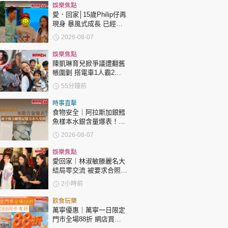
時政財經
娛樂焦點
愛．回家│15歲Philip仔再
健康生活
現身 暴風式成長 已經高
過「三太」樊亦敏！
飲食旅遊
2026-08-07
娛樂焦點
陳凱琳育兒掀爭議遭翻舊
帳圍剿 搭電車1人霸2個
位 被轟自私欠公德心 有
55分鐘前
指反應過度不公平
時事直擊
食物安全｜阿拉斯加銀鱈
環球
The Standard
魚樣本水銀含量爆表！或
親子王
令視力聽覺記憶力永久受
2026-08-07
損
娛樂焦點
愛回家｜林淑敏滕麗名大
結局零交流 被要求合照即
閃「不和升級」？兩人咁
2小時前
回應
轉載 ©Eastweek.com.hk. All rights reserved.
飲食玩樂
萬寧優惠｜萬寧一日限定
門市全場88折 網店買滿