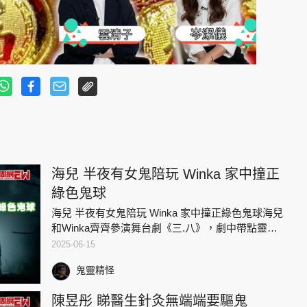
海兒 半夜有女鬼陪玩 Winka 家中撞正
綠色鬼球
海兒 半夜有女鬼陪玩 Winka 家中撞正綠色鬼球海兒
和Winka齊齊參演舞台劇《三.八》，劇中帶點靈異
成份。兩位美女就分享個人親身經歷，想不到兩人
2025-06-15
竟然都曾經遇上古怪事！竟然都是在家中遇上靈
鬼靈精怪
體！
陳昱彤 睇醫生針灸無端端要驅鬼