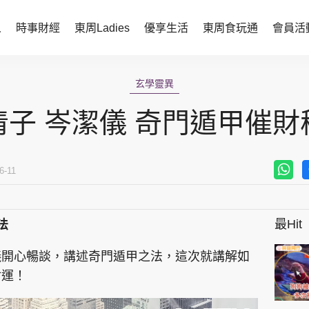
人
時事財經
東周Ladies
優享生活
東周食玩通
會員活
時事財經
東周Ladies
玄學靈異
時事直擊
談情說性
清子 岑潔儀 奇門遁甲催財
財經智庫
時尚生活
焦點人物
健康醫美
6-11
她世代力量
卓越女性
最Hit
法
會員活動
玄學靈異
儀開心暢談，講述奇門遁甲之法，這次就講解如
周JETSO
東勝運程
財運！
智富天下 李居明