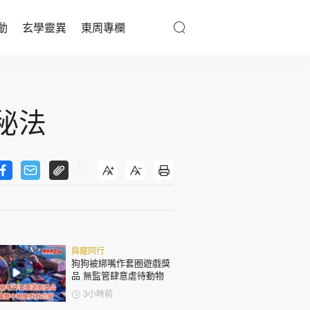
動
玄學靈異
東周專欄
優享生活
醫療百科
秘法
親子天地
與寵同行
東周專欄
與寵同行
娛樂名人
狗狗被綁嘴作套圈遊戲獎
品 無監管肆意虐待動物
文化藝術
3小時前