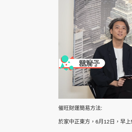
集團旗下品牌
東周刊
cazbuyer
東Touch
L
U
o
n
Oh!爸媽
JobMarket
頭條搵工
a
m
d
u
催旺財運簡易方法:
e
t
d
e
:
關於我們
聯絡我們
隱私政策聲明
使用條
4
.
於家中正東方，6月12日，早上
5
9
%