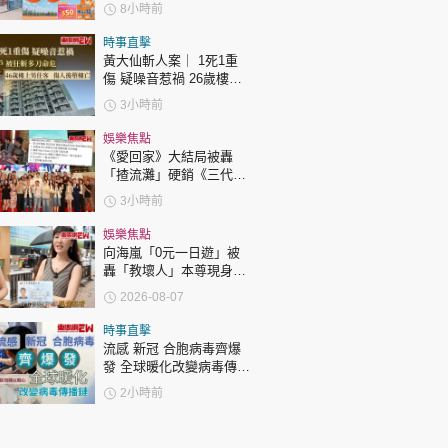
$288同步有折
8小時前
時事直擊
黃大仙斬人案｜ 1死1重
傷 疑噪音惹禍 26歲樓下
男住戶 被狂斬多刀命危
3小時前
46歲樓上男住客 傷人後
墮樓亡
娛樂焦點
《愛回家》大結局被轟
「揸流灘」硬銷《三代同
糖》 劇集播畢台前幕後喊
3小時前
爆場面感人
娛樂焦點
向海嵐「0元一日遊」被
轟「教壞人」本尊現身回
應網民
2026-08-07
時事直擊
流感 新冠 合胞病毒齊爆
發 全球暖化改變病毒傳播
鏈 專家：市民勿掉以輕心
2小時前