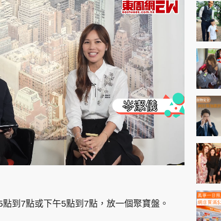
神機妙算 李丞責
緣來有理 麥玲玲
鬼靈精怪 威師兄
PCM 電腦廣場
星島頭條
星島日報
頭條日報
星島
EDUPLUS
款
版權及免責聲明
Copyright © 東周網 版權所有 . 不得
5點到7點或下午5點到7點，放一個聚寶盤。