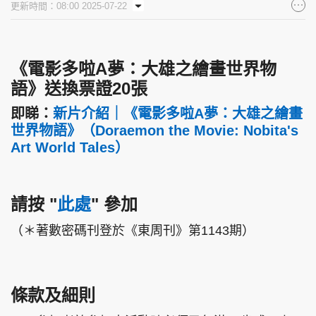
更新時間：08:00 2025-07-22
集團旗下品牌
《電影多啦A夢：大雄之繪畫世界物
語》送換票證20張
東周刊
cazbuyer
東Touch
即睇：
新片介紹｜《電影多啦A夢：大雄之繪畫
世界物語》（Doraemon the Movie: Nobita's
Art World Tales）
PCM 電腦廣場
星島頭條
星島日報
請按
"
此處
"
參加
（＊著數密碼刊登於《東周刊》第1143期）
頭條日報
星島環球
The Standard
條款及細則
親子王
Oh!爸媽
JobMarket