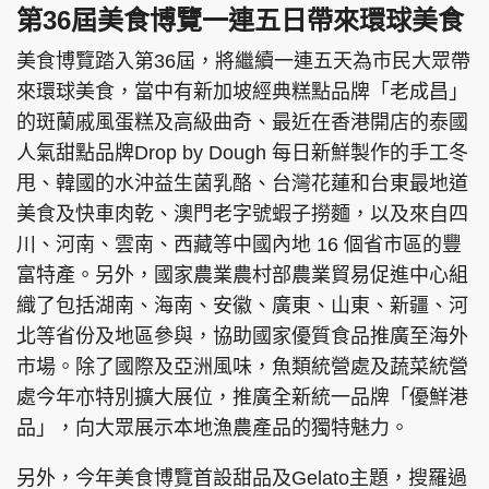
第36屆美食博覽一連五日帶來環球美食
美食博覽踏入第36屆，將繼續一連五天為市民大眾帶
來環球美食，當中有新加坡經典糕點品牌「老成昌」
的斑蘭戚風蛋糕及高級曲奇、最近在香港開店的泰國
人氣甜點品牌Drop by Dough 每日新鮮製作的手工冬
甩、韓國的水沖益生菌乳酪、台灣花蓮和台東最地道
美食及快車肉乾、澳門老字號蝦子撈麵，以及來自四
川、河南、雲南、西藏等中國內地 16 個省市區的豐
富特產。另外，國家農業農村部農業貿易促進中心組
織了包括湖南、海南、安徽、廣東、山東、新疆、河
北等省份及地區參與，協助國家優質食品推廣至海外
市場。除了國際及亞洲風味，魚類統營處及蔬菜統營
處今年亦特別擴大展位，推廣全新統一品牌「優鮮港
品」，向大眾展示本地漁農產品的獨特魅力。
另外，今年美食博覽首設甜品及Gelato主題，搜羅過