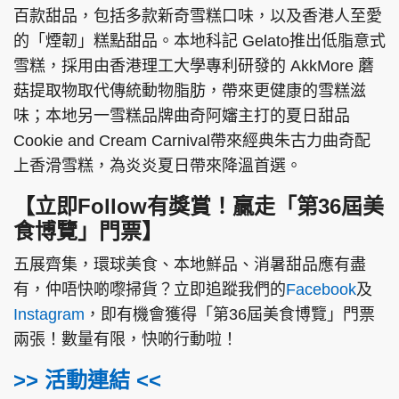
百款甜品，包括多款新奇雪糕口味，以及香港人至愛
的「煙韌」糕點甜品。本地科記 Gelato推出低脂意式
雪糕，採用由香港理工大學專利研發的 AkkMore 蘑
菇提取物取代傳統動物脂肪，帶來更健康的雪糕滋
味；本地另一雪糕品牌曲奇阿嬸主打的夏日甜品
Cookie and Cream Carnival帶來經典朱古力曲奇配
上香滑雪糕，為炎炎夏日帶來降溫首選。
【立即Follow有獎賞！贏走「第36屆美
食博覽」門票】
五展齊集，環球美食、本地鮮品、消暑甜品應有盡
有，仲唔快啲嚟掃貨？立即追蹤我們的
Facebook
及
Instagram
，即有機會獲得「第36屆美食博覽」門票
兩張！數量有限，快啲行動啦！
>> 活動連結 <<