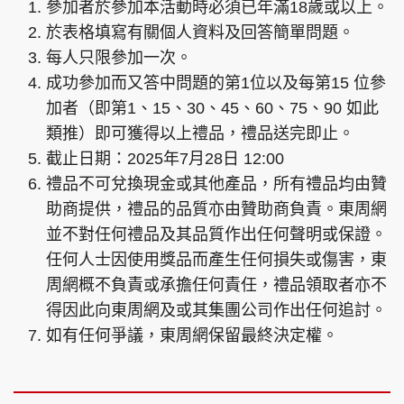
參加者於參加本活動時必須已年滿18歲或以上。
於表格填寫有關個人資料及回答簡單問題。
每人只限參加一次。
成功參加而又答中問題的第1位以及每第15 位參
頭條搵工
EDUPLUS
加者（即第1、15、30、45、60、75、90 如此
類推）即可獲得以上禮品，禮品送完即止。
截止日期：2025年7月28日 12:00
關於我們
使用條款
禮品不可兌換現金或其他產品，所有禮品均由贊
聯絡我們
版權及免責聲明
助商提供，禮品的品質亦由贊助商負責。東周網
隱私政策聲明
並不對任何禮品及其品質作出任何聲明或保證。
任何人士因使用獎品而產生任何損失或傷害，東
周網概不負責或承擔任何責任，禮品領取者亦不
Copyright © 東周網 版權所有 . 不得轉載
得因此向東周網及或其集團公司作出任何追討。
©Eastweek.com.hk. All rights reserved.
如有任何爭議，東周網保留最終決定權。