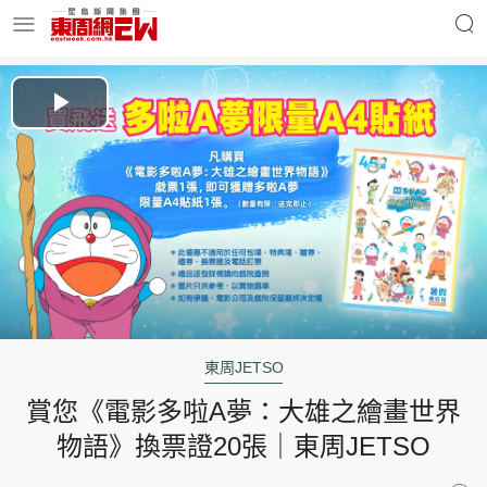
明星名人
時事財經
Play
Video
東周Ladies
優享生活
東周食玩通
會員活動
東周JETSO
賞您《電影多啦A夢：大雄之繪畫世界
玄學靈異
東周專欄
物語》換票證20張｜東周JETSO