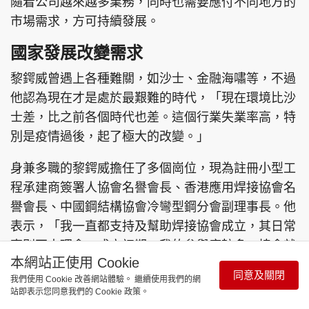
隨着公司越來越多業務，同時也需要應付不同地方的
市場需求，方可持續發展。
國家發展改變需求
黎鍔威曾遇上各種難關，如沙士、金融海嘯等，不過
他認為現在才是處於最艱難的時代，「現在環境比沙
士差，比之前各個時代也差。這個行業失業率高，特
別是疫情過後，起了極大的改變。」
身兼多職的黎鍔威擔任了多個崗位，現為註冊小型工
程承建商簽署人協會名譽會長、香港應用焊接協會名
譽會長、中國鋼結構協會冷彎型鋼分會副理事長。他
表示，「我一直都支持及幫助焊接協會成立，其日常
事則不太理會。成立初期，我的參與度較多，協會就
本網站正使用 Cookie
是聯合了一班在業內不同身份的成員，包括焊接人
同意及關閉
我們使用 Cookie 改善網站體驗。 繼續使用我們的網
員、檢測人員、焊接材料供應商、鋼材焊接母材人
站即表示您同意我們的 Cookie 政策。
員，他們一般都很少坐埋洽談達成一些目的，以及一