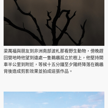
梁萬福與朋友到非洲南部波札那看野生動物，傍晚趕
回營地時他望到遠處一隻鵜鶘孤立於樹上，他堅持開
車半公里到附近，等候十五分鐘至夕陽終降落在鵜鶘
背後造成剪影效果並拍成這張作品。