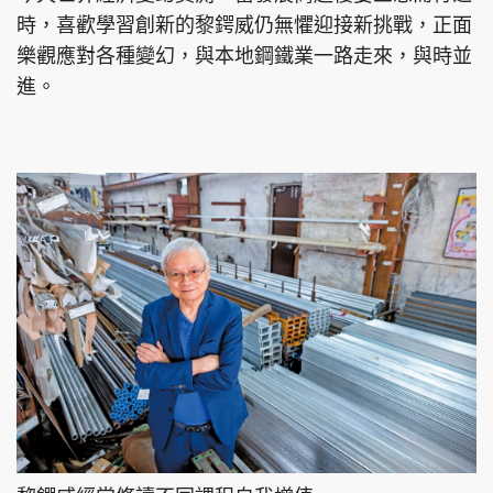
時，喜歡學習創新的黎鍔威仍無懼迎接新挑戰，正面
樂觀應對各種變幻，與本地鋼鐵業一路走來，與時並
進。