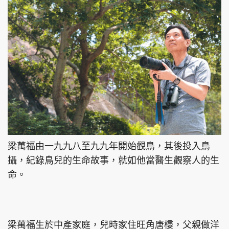
頭條搵工
EDUPLUS
關於我們
使用條款
聯絡我們
版權及免責聲明
隱私政策聲明
梁萬福由一九九八至九九年開始觀鳥，其後投入鳥
攝，紀錄鳥兒的生命故事，就如他當醫生觀察人的生
Copyright © 東周網 版權所有 . 不得轉載
命。
©Eastweek.com.hk. All rights reserved.
梁萬福生於中產家庭，兒時家住旺角唐樓，父親做洋