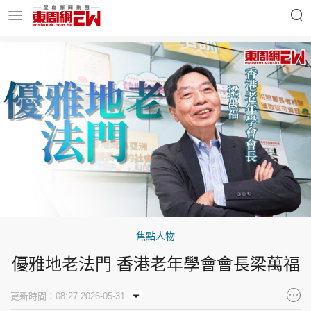
明星名人
時事財經
東周Ladies
優享生活
東周食玩通
會員活動
焦點人物
優雅地老法門 香港老年學會會長梁萬福
玄學靈異
東周專欄
更新時間：08:27 2026-05-31