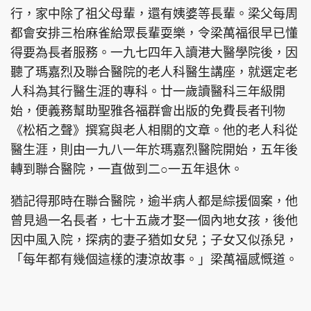
行，家中除了祖父母輩，還有姨婆等長輩。梁父每周
都會安排三枱麻雀給眾長輩耍樂，令梁萬福很早已懂
得要為長者服務。一九七四年入讀港大醫學院後，因
聽了瑪嘉烈及聯合醫院的老人科醫生講座，就選定老
人科為其行醫生涯的專科。廿一歲讀醫科三年級開
始，便義務幫助聖雅各福群會出版的免費長者刊物
《松栢之聲》撰寫與老人相關的文章。他的老人科從
醫生涯，則由一九八一年於瑪嘉烈醫院開始，五年後
轉到聯合醫院，一直做到二○一五年退休。
猶記得那時在聯合醫院，逾半病人都是綜援個案，他
曾見過一名長者，七十五歲才娶一個內地女孩，後他
因中風入院，探病的妻子猶如女兒；子女又似孫兒，
「每年都有幾個這樣的淒涼故事。」梁萬福感慨道。