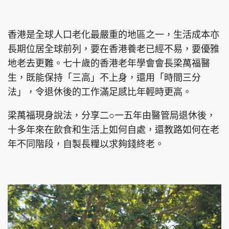
集團旗下品牌
香港是全球人口老化最嚴重的地區之一，生活成本亦
長期位居全球前列，要在香港養老已經不易，要優雅
地老去更難。七十歲的香港老年學會會長梁萬福醫
東周刊
cazbuyer
東Touch
生，既能保持「三高」不上身，還用「時間三分
法」，令退休後的工作滿足感比年輕時更高。
梁萬福現身說法，分享二○一五年由醫管局退休後，
PCM 電腦廣場
星島頭條
星島日報
十多年來在飲食和生活上如何自處，還教路如何在老
年不同階段，自製長糧以求夠錢終老。
頭條日報
星島環球
The Standard
親子王
Oh!爸媽
JobMarket