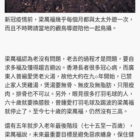
新冠疫情前，梁萬福幾乎每個月都與太太外遊一次，
而且不時聘請當地的觀鳥導遊陪他一起鳥攝。
梁萬福認為老沒有問題，老去的過程才是問題，要自
求多福及懂得趨吉避凶。香港長者很多冠心病，而廣
東人普遍愛煲老火湯，故他大約在九○年開始，已禁
止家人煲雞湯，煲湯要無骨、無皮及無脂肪，只限瘦
肉，排骨也不可以。另外，眼見很多打羽毛球的人，
六十歲就要換膝骹，曾鍾愛打羽毛球及踢波的梁萬福
就停止了。至今七十歲的梁萬福，仍然沒有三高。
還有五年就步入老年最後階段（七十五至一百歲），
梁萬福說，未來最重要目標是避免惡疾纏身，保住健