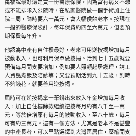
萬福說最好還是買一份醫療保險，因為當有病又不想
或不能排隊入公院時，在私家醫院做一個手術加上住
院三周，隨時要六十萬元，會大幅侵蝕老本。按現在
一般的醫療保險計，每年保費約四至六萬元，但要預
期保費每年升。
他認為中產有自住樓最好，老來可用逆按揭增加每月
被動收入，也可利用保單做按揭。活到七十五歲就要
預備每月開支要增加，例如要人照顧起居護理，請工
人買餸煮飯及陪診等；又要預期活到九十五歲，到時
不夠錢花，就要善用逆按揭。
屆時可在逆按揭拿一筆錢出來放入年金增加每月收
入，加上自住樓餘款繼續逆按每月約有八千至一萬
元，等於倍增原有每月的被動收入，至八十歲，每月
可有約三萬元。還有一個方法，尤其是老本不是甚豐
的中產長者，可以早點選擇到大灣區居住，壓縮開支