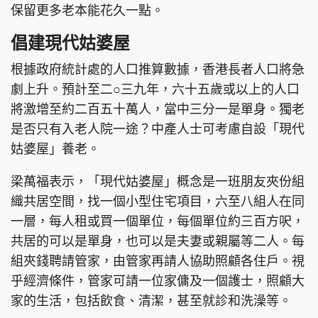
保留更多老本能花久一點。
倡建現代姑婆屋
根據政府統計處的人口推算數據，香港長者人口將急
劇上升。預計至二○三九年，六十五歲或以上的人口
將激增至約二百五十萬人，當中三分一是單身。獨老
是否只有入老人院一途？中產人士可考慮自設「現代
姑婆屋」養老。
梁萬福表示，「現代姑婆屋」概念是一班朋友夾份組
織共居空間，找一個小型住宅項目，六至八組人在同
一層，每人租或買一個單位，每個單位約三百方呎，
共居的可以是單身，也可以是夫妻或親屬等二人。每
組夾錢聘請管家，由管家再請人協助照顧各住戶。視
乎經濟條件，管家可請一位家傭及一個護士，照顧大
家的生活，包括飲食、清潔，甚至就診和洗澡等。