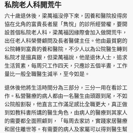
私院老人科開荒牛
六十歲退休後，梁萬福沒停下來，因養和醫院投得房
協在北角的富貴長者屋「雋悅」的診所經營權，要開
設首個私院老人科，梁萬福因緣際會加入做開荒牛，
出任老人科榮譽顧問及長者醫健主任。他由最貧窮的
公院轉到富貴的養和醫院，不少人以為公院醫生轉到
私院才是搵真銀，但梁萬福說，他是退休人士，追求
生活質素，每周只工作四天，只應診五個半晝，工作
量比一般全職醫生減半，至今如是。
退休後他將生活時間分為三部分，三分一用在看診工
作。私營醫療的病人都由一名醫生由頭跟到尾，不如
公院般割裂，他直言工作滿足感比全職更大，真正做
到如教科書所講的醫生角色，由病人的醫療到其家人
的需要都全面照顧到，「每周去家訪，實踐家居醫療
和居住離世等。有需要的病人及家屬可以得到醫生幫