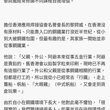
黎鍔威經常修讀不同課程自我增值。
擔任香港應用焊接協會名譽會長的黎鍔威，在香港沒
有原材料、只能靠入口的鋼鐵業打滾近半世紀，從小
到大被鋼鐵包圍，但最有趣的是，其家族一開始並非
從事鋼鐵業。
他說：「父親、外公、阿爺本來從事五金行業。阿爺
是賣鉛的，舊香港會以鉛製字粒來印刷，現時已不再
有這個行業了。外公和父親是從事鋼鐵相關的行業，
但都是打工的。所以我從小已經常去『行鐵』，走上
躉船、帆船、『大眼雞』（中式帆船），又會走到貨
倉玩樂。」
由於自小在鋼鐵環境下長大，他對此毫不懼怕，「很
現實的，我們聘請過很多人，如果並非在這個環境成