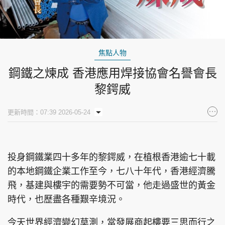
焦點人物
鋼鐵之煉成 香港應用焊接協會名譽會長
黎鍔威
更新時間：07:39 2026-05-24
投身鋼鐵業四十多年的黎鍔威，在植根香港逾七十載
的本地鋼鐵企業工作至今，七八十年代，香港經濟騰
飛，基建與樓宇的需要勢不可當，他走過盛世的黃金
時代，也歷盡各種艱辛境況。
今天世界經濟變幻莫測，當發展商起樓要三思而行之