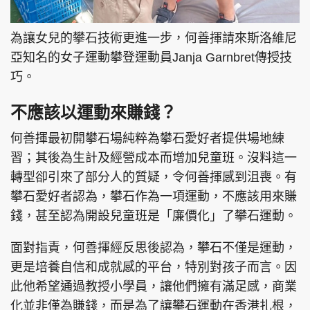
為讓女兒的攀石技術更進一步，何善揮請來斯洛維尼
亞知名的女子運動攀登運動員Janja Garnbret傳授技
巧。
不應該以運動來賺錢？
何善揮最初開攀石場純粹為攀石愛好者提供場地練
習；其後為生計及經營成本而增加兒童班。沒料這一
轉型卻引來了部分人的質疑，令何善揮感到沮喪。有
攀石愛好者認為，攀石作為一項運動，不應該用來賺
錢，甚至認為開設兒童班是「廉價化」了攀石運動。
面對指責，何善揮經反思後認為，攀石不僅是運動，
更是培養自信和成就感的平台，特別對孩子而言。因
此他希望通過教授小學員，讓他們擁有滿足感，商業
化並非僅為賺錢，而是為了讓攀石運動在香港扎根，