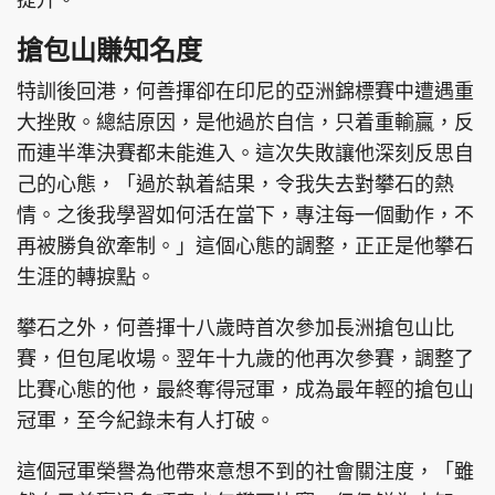
提升。
搶包山賺知名度
特訓後回港，何善揮卻在印尼的亞洲錦標賽中遭遇重
大挫敗。總結原因，是他過於自信，只着重輸贏，反
而連半準決賽都未能進入。這次失敗讓他深刻反思自
己的心態，「過於執着結果，令我失去對攀石的熱
情。之後我學習如何活在當下，專注每一個動作，不
再被勝負欲牽制。」這個心態的調整，正正是他攀石
生涯的轉捩點。
攀石之外，何善揮十八歲時首次參加長洲搶包山比
賽，但包尾收場。翌年十九歲的他再次參賽，調整了
比賽心態的他，最終奪得冠軍，成為最年輕的搶包山
冠軍，至今紀錄未有人打破。
這個冠軍榮譽為他帶來意想不到的社會關注度，「雖