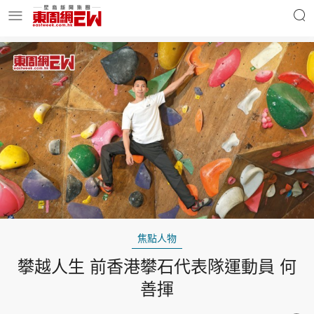
明星名人
時事財經
東周Ladies
優享生活
東周食玩通
會員活動
焦點人物
攀越人生 前香港攀石代表隊運動員 何
玄學靈異
東周專欄
善揮