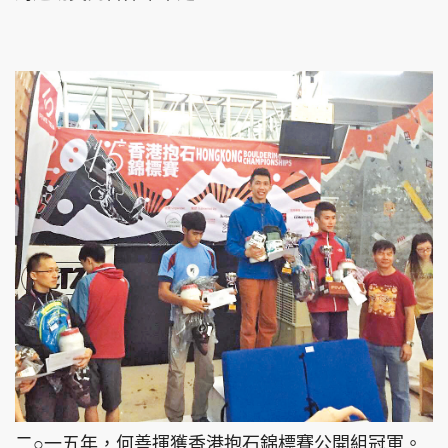
二○一五年，何善揮獲香港抱石錦標賽公開組冠軍。