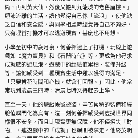
磡，再到黃大仙，然後又搬到九龍城的老舊唐樓。」
顛沛流離的生活，讓他覺得自己像「流浪」，使他缺
乏自信和安全感，與同學相處時總覺得自己不夠好，
頭條搵工
EDUPLUS
只有埋首打機才可以逃避現實，甚麼也不用想。
小學至初中的歲月裏，何善揮迷上了打機，玩線上遊
戲如《魔力寶貝》和《石器時代》等，更成為他尋求
關於我們
使用條款
成就感的避風港。遊戲中的經驗值累積、裝備升級
聯絡我們
版權及免責聲明
等，讓他感受到一種現實生活中難以獲得的滿足，
隱私政策聲明
「只要肯花時間和心機，就會有回報。」因此，他常
常玩到凌晨三四時，清晨七時又得趕去上學。
Copyright © 東周網 版權所有 . 不得轉載
直至一天，他的遊戲帳號被盜，辛苦累積的裝備和經
©Eastweek.com.hk. All rights reserved.
驗值瞬間化為烏有，這一刻何善揮感受到虛擬世界同
樣很不安全，而且比現實更無保障。他不僅損失「財
物」，連遊戲中的「成就」也瞬間被奪走。他終於明