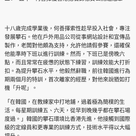
十八歲完成學業後，何善揮索性趁早投入社會，專注
發展攀石。他在戶外用品公司從事網站設計和宣傳品
製作，老闆對他頗為支持，允許他請假參賽，還確保
他能準時下班以進行訓練。然而，下班已是傍晚六
點，而且常常在疲憊的狀態下練習，訓練效能大打折
扣。為提升攀石水平，他毅然辭職，前往韓國進行為
期兩個月的特訓，首次離家的經歷，對他來說猶如打
機「升呢」。
「在韓國，在教練家中打地鋪，過着極為簡樸的生
活。每星期訓練五、六天，從早到晚幾乎都在攀石場
度過。」韓國的攀石環境比香港先進，他接觸到國際
級的定線員和更專業的訓練方式，技術水平得以大幅