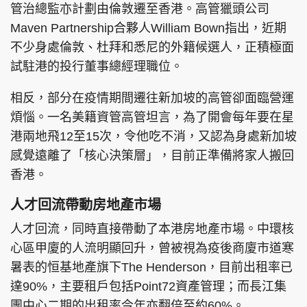
管治總監亦計劃由倫敦遷至香港。高管獵頭公司
Maven Partnership合夥人William Bown指出，近期
不少身處倫敦、杜拜和悉尼的外籍候選人，正積極面
試駐港的投行董事總經理職位。
相反，部分在疫情期間遷往新加坡的高管卻面臨營運
煩惱。一名美籍資管高管坦言，為了開會每年要在星
港兩地飛12至15次，令他吃不消，又認為身處新加坡
感覺遠離了「核心決策層」，目前正準備將家人搬回
香港。
人才回流帶動房地產市場
人才回流，同時直接帶動了本港房地產市場。中環核
心區甲廈的人流明顯回升，曾被視為疫後商廈市道寒
暑表的恒基地產旗下The Henderson，目前出租率已
達90%，主要租戶包括Point72資產管理；而長江集
團中心二期的出租率今年亦翻倍至約60%。