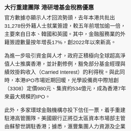
大行重建團隊 港研增基金稅務優惠
官方數據亦顯示人才回流勢頭，去年本港共批出
31,278份外籍人士就業簽證，較五年前增加逾一倍，
主要來自日本、韓國和英國。其中，金融服務業的外
籍簽證數量按年增長17%，創2022年以來新高。
為進一步吸引資金與人才，政府正積極向全球超高淨
值人士推廣香港，並計劃修例，豁免部分基金經理與
績效掛鈎收入（Carried Interest）的利得稅。與此同
時，本港IPO市場近期回暖，光學設備商中際旭創
（3308）定價980元、集資約534億元，成為香港7年
來最大規模的IPO。
此外，多家環球金融機構亦投下信任一票，着手重建
駐港高管團隊。美國銀行正將亞太區資本市場部主管
由蘇黎世調駐香港；據悉，滙豐集團人力資源及企業