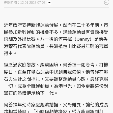
更新時間：12:01 2025-07-06
集團旗下品牌
近年政府支持新興運動發展，然而在二十多年前，市
民參加新興運動的機會不多，遑論運動員有資源接受
東周刊
cazbuyer
東Touch
培訓及外出比賽。八十後的何善揮（Danny）是前香
港攀石代表隊運動員、長洲搶包山比賽最年輕的冠軍
得主。
PCM 電腦廣場
星島頭條
星島日報
經歷過家庭變故、經濟困境，何善揮一如廢青，打機
度日，直至在攀石運動中找到自我價值。他曾經在攀
石與生計之間掙扎，又要調整運動員心態，最終克服
一切，成為全職運動員，為港爭光，如今更將這份對
頭條日報
星島環球
The Standard
攀石的熱情傳承給下一代。
何善揮年幼時家庭經濟拮据、父母離異，讓他的成長
路相當崎嶇，「小時候頻繁搬家，從九龍灣搬到紅
親子王
Oh!爸媽
JobMarket