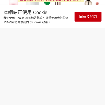
本網站正使用 Cookie
同意及關閉
我們使用 Cookie 改善網站體驗。 繼續使用我們的網
站即表示您同意我們的 Cookie 政策。
時尚生活
香港 Sephora 大促攻略｜低至 75 折！
全網爆火白女妝膚質適配必買清單
更新時間：15:06 2026-08-06
香港Sephora Beauty Pass Sale向來是年度美妝採購
盛事，今期優惠力度全面升級，不僅全店低至75折，
更設有會員分級搶先購資格、門市延長營業等重磅福