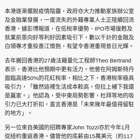
本港逐漸擺脫疫情陰霾，政府亦大力推動家族辦公室
及金融業發展，一度流失的外籍專業人士正陸續回流
香港，據彭博報道，在低稅率優勢、IPO市場復甦及
就業前景向好等利好因素吸引下，數以千計的金融及
白領專才重投香江懷抱，有望令香港重現昔日光輝。
去年搬回香港的27歲法籍量化工程師Theo Bertrand
表示，香港比他預期中更有活力。他曾在阿姆斯特丹
面臨高達50%的花紅稅率，相比之下，香港稅率極具
吸引力，「雖然這裡生活成本較高，但拉上補下我還
是贏家。」他認為，受中東局勢影響，杜拜等地的吸
引力已大打折扣，直言香港是「未來幾年最值得留駐
的地方」。
另一位來自美國的招聘專家John Tozzi亦於今年1月
從紐約重返香港。儘管他的底薪由15萬美元（約117