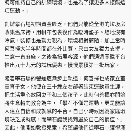
既可維持自己的訓練環境，也是為了讓更多人接觸這
項運動。」
創辦攀石場初期資金匱乏，他們只能從全港的垃圾房
收集舊床褥，用帆布包裹後作為臨時墊子。場地沒有
冷氣，裝修也是親力親為，環境相對簡陋，加上當時
何善揮大半年時間都在外比賽，只由女友獨力支撐，
生意一直麻麻。之後為拓展客源，他們通過團購平台
推出九十九元的試玩優惠，慢慢累積第一批玩家。
隨着攀石場的營運逐漸步上軌道，何善揮也成家立室
養育子女，他便在三十歲左右部署結束運動員生涯，
把生活重心放回妻子和三個孩子。此時何善揮亦開始
將生意轉向教育為主，「攀石不僅是運動，更是能讓
人建立自信和成就感的平台。自己小時候因為家庭環
境缺乏成就感，而攀石讓我找到屬於自己的價值。」
因此，他開始教授兒童，希望讓他們從攀石中獲得滿