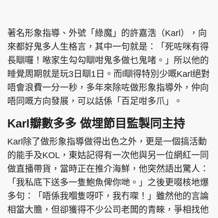
著名形象指導、外號「綠魔」的許嘉浩（Karl），向
來都好鬼多人生格言，其中一句就是：「死咗咪有得
長瞓囉！𠵱家生勾勾瞓咁鬼多做乜鬼啫。」所以他的
睡覺周期就是玩3日瞓1日。而l瞓得特別少嘅Karl絕對
唔會浪費一分一秒，多年來除咗做形象指導外，仲向
唔同嘅方向發展，可以話係「百足咁多爪」。
Karl瓣數多多 做埋節目監製同主持
Karl除了做形象指導做得出色之外，更是一個搞活動
的能手及KOL，東姑記得有一次他與另一位網紅一同
做直播帶貨，當時正在推介海鮮，他突然語出驚人：
「我私底下送多一隻鮑魚俾你哋。」之後更啜核地爆
多句：「唔係我嗰隻呀吓，我冇㗎！」雖然他的言論
相當大膽，但卻獲得不少公司老闆的青睞，爭相找他