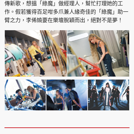
傳新歌，想搵「綠魔」做經理人，幫忙打理她的工
作。假若獲得百足咁多爪兼人緣奇佳的「綠魔」助一
臂之力，李俙嬈要在樂壇脫穎而出，絕對不是夢！
頭條搵工
EDUPLUS
關於我們
使用條款
聯絡我們
版權及免責聲明
隱私政策聲明
Copyright © 東周網 版權所有 . 不得轉載
©Eastweek.com.hk. All rights reserved.