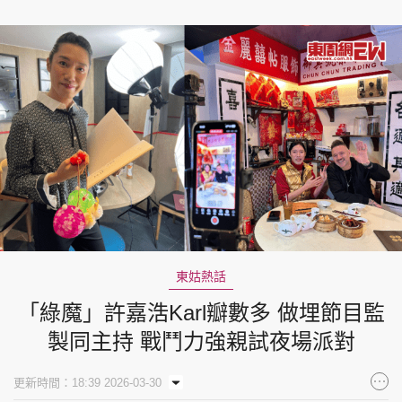
東姑熱話
「綠魔」許嘉浩Karl瓣數多 做埋節目監
製同主持 戰鬥力強親試夜場派對
更新時間：18:39 2026-03-30