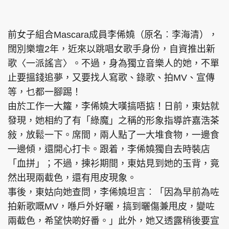
集團旗下品牌
前女子組合Mascara成員李俙嬈（原名︰李海清），
闊別樂壇2年，近來以跳唱女歌手身份，自資推出新
歌〈一派謠言〉。不過，身為獨立音樂人的她，不單
東周刊
cazbuyer
東Touch
止要搵錢追夢，又要找人寫歌、錄歌、拍MV、宣傳
等，乜都一腳踢！
由於工作一大籮，李俙嬈大嘆搞唔掂！日前，東姑就
發現，她相約了有「綠魔」之稱的形象指導許嘉浩茶
PCM 電腦廣場
星島頭條
星島日報
敍，放鬆一下。席間，兩人點了一大堆食物，一邊食
一邊傾，還開心打卡。跟着，李俙嬈獨自去時裝店
「血拼」；不過，揀衫期間，東姑見到她的玉背，竟
頭條日報
星島環球
The Standard
然出現兩截色，還有甩皮現象。
事後，東姑向她查問，李俙嬈坦言︰「因為早前為咗
拍新歌嘅MV，喺戶外好曬，搞到曬傷兼甩皮，變咗
兩截色，希望快啲好番。」此外，她又透露稍後要宣
親子王
Oh!爸媽
JobMarket