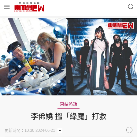
明星名人
時事財經
東周Ladies
優享生活
東周食玩通
會員活動
東姑熱話
李俙嬈 搵「綠魔」打救
玄學靈異
東周專欄
更新時間：10:30 2024-06-21