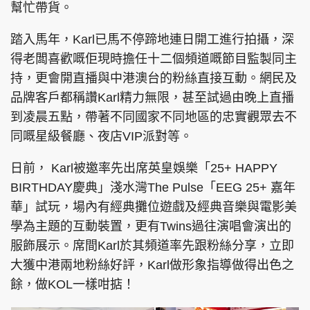
幫忙帶貨。
踏入馬年，Karl已馬不停蹄地連日開工進行拍攝，深
得老闆喜歡嘅佢現時擔任十二個頻道嘅節目監製同主
持，更會開直播與中港澳台的粉絲直接互動。網民及
品牌客戶都稱讚Karl精力無限，甚至試過由晚上直播
到凌晨五點，帶著不同國家不同地區的忠實觀眾去不
同嘅星級餐廳、夜店VIP派對等。
日前， Karl被邀率先出席英皇娛樂「25+ HAPPY
BIRTHDAY慶典」淺水灣The Pulse「EEG 25+ 嘉年
華」試玩，場內有經典攤位遊戲及經典音樂與電影美
學為主題的互動裝置，更有Twins過往演唱會演出的
服飾展示。席間Karl於其頻道率先跟粉絲分享，立即
大獲中港兩地粉絲好評，Karl做形象指導做得出色之
餘，做KOL一樣咁掂！