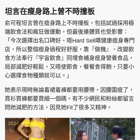
坦言在瘦身路上曾不時撞板
俞可程坦言曾在瘦身路上不時撞板，包括試過採用極
端飲食法和瘋狂做運動，但最後連體質也受影響：
「今次選擇出名口碑好、唔Hard Sell嘅健康瘦身專門
店，所以整個瘦身過程好舒服，靠『做機』、改變飲
食方法奉行『宇宙飲食』同埋食補身瘦身營養食品，
局部減肥好輕鬆，又唔使節食，餐餐食得飽，只要小
心選擇食物種類就可以。」
她表示現時無論着裙着褲都要用腰帶，因腰圍瘦了，
買衫買褲都要買細一個碼。有不少網民和粉絲都留言
問她減肥的方法，因見她Fit了很多又精神。