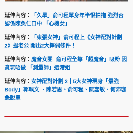
延伸內容：
「久旱」俞可程單身年半恨拍拖 強烈否
認係陳奐仁口中 「心機女」
延伸內容：
「東張女神」俞可程上《女神配對計劃
2》揾老公 開出2大擇偶條件！
延伸內容：
魔音女團│俞可程全靠「超魔音」吸粉 因
貪玩唔做 「測量師」選港姐
延伸內容：
女神配對計劃 2｜5大女神現身「最強
Body」郭珮文 、陳若思、俞可程、阮嘉敏、何沛珈
急脫單