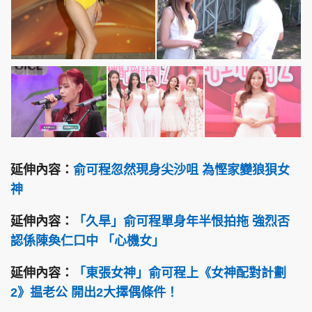
延伸內容：
俞可程忽然現身尖沙咀 為慳家變狼狽女
神
延伸內容：
「久旱」俞可程單身年半恨拍拖 強烈否
認係陳奐仁口中 「心機女」
延伸內容：
「東張女神」俞可程上《女神配對計劃
2》揾老公 開出2大擇偶條件！