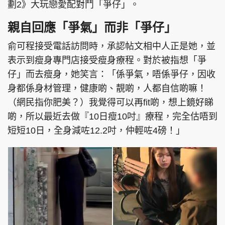
劃2》大玩戀愛配對鬥「爭仔」。
親自回應「爭氣」而非「爭仔」
俞可程接受電話訪問時，承認帖文相中人正是她，並
表示到瘦身專門店接受瘦身療程。對於被指想「爭
仔」而去瘦身，她笑言：「係爭氣，唔係爭仔，因收
身都係身材管理，健康啲、靚啲，人都自信啲嘛！
（網民指你肥美？）我覺得可以再fit啲，想上鏡好睇
啲，所以最近去做『10日瘦10吋』療程，完全估唔到
短短10日，全身減咗12.2吋，仲輕咗4磅！」