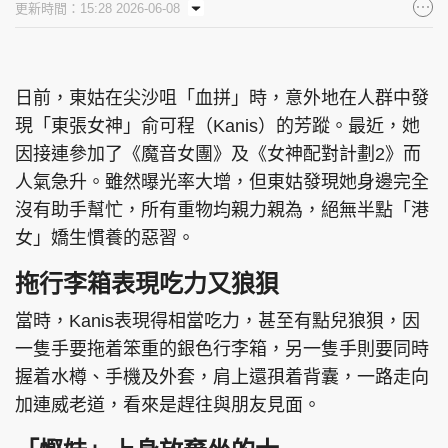
更新時間：15:28 2026-06-08
集團旗下品牌
日前，東姑在尖沙咀「血拼」時，意外地在人群中發
現「東張女神」俞可程（Kanis）的芳蹤。最近，她
東周刊
cazbuyer
東Touch
因接連參加了《魔音女團》及《女神配對計劃2》而
人氣急升。雖然曝光率大增，但東姑發現她身邊完全
沒有助手幫忙，所有重物均親力親為，絕無半點「港
PCM 電腦廣場
星島頭條
星島日報
女」嬌生慣養的惡習。
拖行李箱表現吃力又狼狽
當時，Kanis表現得相當吃力，甚至有點兒狼狽，因
頭條日報
星島環球
The Standard
一隻手要拖着笨重的銀色行李箱，另一隻手則要同時
握着水樽、手機及外套，肩上還孭着背囊，一路走向
加連威老道，看來是趕往與朋友見面。
親子王
Oh!爸媽
JobMarket