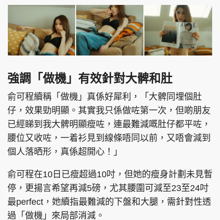
強調「做機」有效針對大髀和肚
俞可程續稱「做機」真係好犀利，「大髀同埋個肚
仔，效果勁明顯。其實我只係做咗第一次，但啲朋友
已經睇到我大髀明顯瘦咗，連最難減嘅肚仔都平咗，
腰位又收咗，一着衫見到線條唔同以前，又唔會減到
個人落晒形，真係超開心！」
俞可程在10日已瘦超過10吋，但她的瘦身計劃未見暫
停，更揚言希望再減5磅，尤其腰圍可減至23至24吋
最perfect，她續指最難減的下盤和大腿，需針對性透
過「做機」來局部消減。