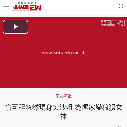
明星名人
時事財經
Play
Video
東周Ladies
優享生活
東周食玩通
會員活動
東姑熱話
俞可程忽然現身尖沙咀 為慳家變狼狽女
玄學靈異
東周專欄
神