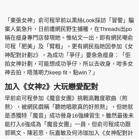
「東張女神」俞可程早前以黑絲Look採訪「冒警」騙
案人氣急升，日前遭網民野生捕穫，在Threads出po
稱在瘦身專門店發現她。惟帖文一出，即有網民嘲俞
可程「肥美」及「臂粗」，更有網民指她因參加《女
神配對計劃2》，為成功「爭仔」要急急瘦身：「佢
拍女神計劃，可能想成功爭仔，所以去收身，咁多女
神去拍，唔落啲力keep fit，點win？」
加入《女神2》大玩戀愛配對
早前俞可程參加《魔音女團》挑戰高難度歌曲〈煎
熬〉，被網民戲稱「聽她唱歌真的好煎熬」，但她就
是憑獨特「魔音」成功晉身16強練習生。雖然最後未
能打入6強成為「魔音女團」一員，但俞可程成功跟
郭珮文、陳若思、阮嘉敏及何沛珈加入《女神配對計