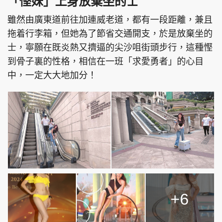
「慳妹」上身放棄坐的士
雖然由廣東道前往加連威老道，都有一段距離，兼且
拖着行李箱，但她為了節省交通開支，於是放棄坐的
士，寧願在既炎熱又擠逼的尖沙咀街頭步行，這種慳
頭條搵工
EDUPLUS
到骨子裏的性格，相信在一班「求愛勇者」的心目
中，一定大大地加分！
關於我們
使用條款
聯絡我們
版權及免責聲明
隱私政策聲明
Copyright © 東周網 版權所有 . 不得轉載
©Eastweek.com.hk. All rights reserved.
+6