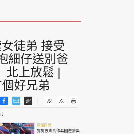
索女徒弟 接受
婷抱細仔送別爸
北上放鬆 |
有個好兄弟
t
與寵同行
狗狗被綁嘴作套圈遊戲獎