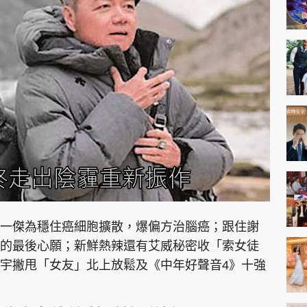
一傑為穩住癌細胞擴散，爆偏方治腦癌；跟住謝
的最後心願；新鮮熱辣還有艾威秘密收「索女徒
宇撇甩「女友」北上放鬆及《中年好聲音4》十強