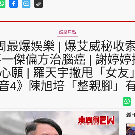
娛樂焦點
最爆娛樂 | 爆艾威秘收
爆蔡一傑偏方治腦癌 | 謝婷
願 | 羅天宇撇甩「女友」
音4》陳旭培「整親腳」
最Hi