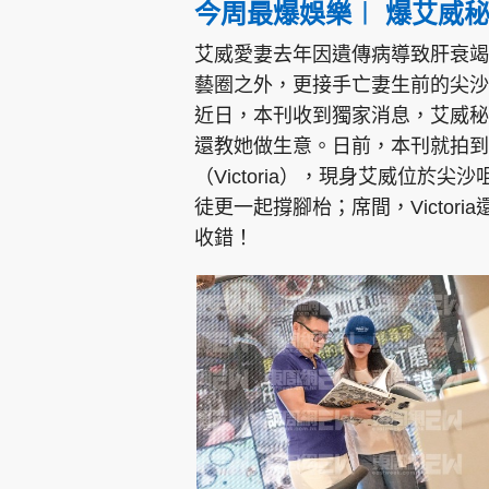
今周最爆娛樂︱ 爆艾威
艾威愛妻去年因遺傳病導致肝衰竭
藝圈之外，更接手亡妻生前的尖沙
近日，本刊收到獨家消息，艾威秘
還教她做生意。日前，本刊就拍到
（Victoria），現身艾威位
徒更一起撐腳枱；席間，Victo
收錯！