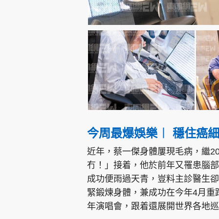
今周最爆娛樂︱ 穩住癌
近年，蔡一傑身體屢現毛病，繼2
冇！」接着，他於前年又罹患腦部
成功便雨過天青，豈料主診醫生卻
緊鍛煉身體，兼成功在今年4月重
年演唱會，跟着還展開世界各地巡