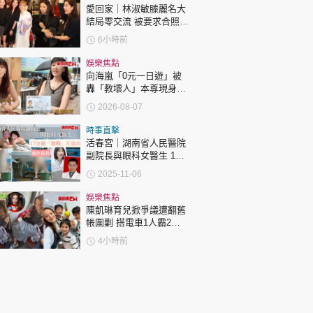
愛回家｜林淑敏滕麗名大
結局零交流 被要求合照即
閃「不和升級」？兩人咁
6小時前
回應
娛樂焦點
向海嵐「0元一日遊」被
轟「教壞人」本尊現身回
應網民
2026-08-07
時事直擊
活春宮｜湖南省人民醫院
副院長與眼科女醫生 17
分鐘「激戰」片流出 動作
2025-11-06
露骨 網上瘋傳
娛樂焦點
陳凱琳育兒掀爭議遭翻舊
帳圍剿 搭電車1人霸2個
位 被轟自私欠公德心 有
4小時前
指反應過度不公平