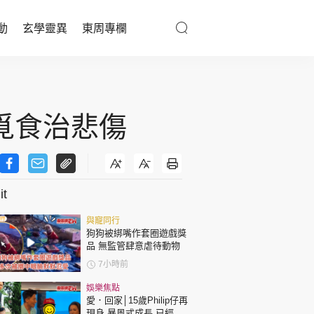
動
玄學靈異
東周專欄
優享生活
醫療百科
覓食治悲傷
親子天地
與寵同行
t
與寵同行
東周專欄
狗狗被綁嘴作套圈遊戲獎
品 無監管肆意虐待動物
娛樂名人
7小時前
文化藝術
娛樂焦點
愛．回家│15歲Philip仔再
現身 暴風式成長 已經高