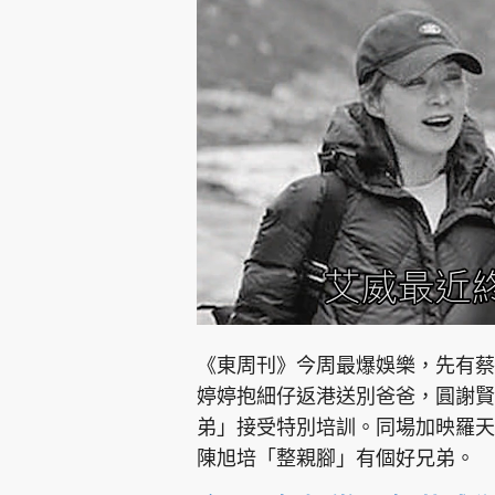
L
U
o
n
a
m
d
u
e
t
《東周刊》今周最爆娛樂，先有蔡
d
e
:
4
婷婷抱細仔返港送別爸爸，圓謝賢
.
5
5
弟」接受特別培訓。同場加映羅天
%
陳旭培「整親腳」有個好兄弟。