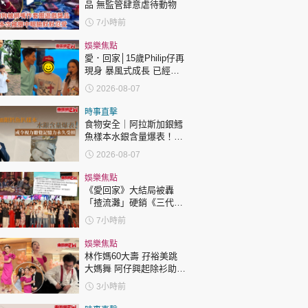
品 無監管肆意虐待動物
7小時前
娛樂焦點
愛．回家│15歲Philip仔再
現身 暴風式成長 已經高
過「三太」樊亦敏！
2026-08-07
時事直擊
食物安全｜阿拉斯加銀鱈
魚樣本水銀含量爆表！或
令視力聽覺記憶力永久受
2026-08-07
損
娛樂焦點
《愛回家》大結局被轟
「揸流灘」硬銷《三代同
糖》 劇集播畢台前幕後喊
7小時前
爆場面感人
娛樂焦點
林作媽60大壽 孖裕美跳
大媽舞 阿仔興起除衫助慶
回應兩女交好有原因
3小時前