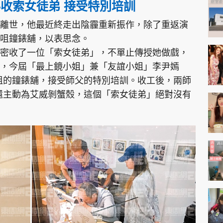
秘收索女徒弟 接受特別培訓
離世，他最近終走出陰霾重新振作，除了重返演
咀鐘錶舖，以表思念。
密收了一位「索女徒弟」，不單止傳授她做戲，
，今屆「最上鏡小姐」兼「友誼小姐」李尹嫣
於尖沙咀的鐘錶舖，接受師父的特別培訓。收工後，兩師
ria還主動為艾威剝蟹殼，這個「索女徒弟」絕對沒有