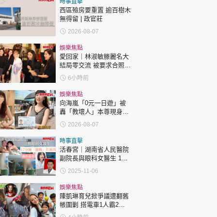
時事直擊
西區殮房要重置 逾百樹木
無得留 | 政官莊
2026-08-07
娛樂焦點
愛回家｜林淑敏滕麗名大
結局零交流 被要求合照即
閃「不和升級」？兩人咁
6小時前
回應
娛樂焦點
向海嵐「0元一日遊」被
轟「教壞人」本尊現身回
應網民
2026-08-07
時事直擊
活春宮｜湖南省人民醫院
副院長與眼科女醫生 17
分鐘「激戰」片流出 動作
2025-11-06
露骨 網上瘋傳
娛樂焦點
陳凱琳育兒掀爭議遭翻舊
帳圍剿 搭電車1人霸2個
位 被轟自私欠公德心 有