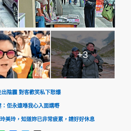
+3
走出陰霾 對客歡笑私下愁爆
妻：佢永遠喺我心入面講嘢
玲美玲，知道妳已非常疲累，請好好休息