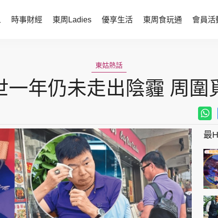
人
時事財經
東周Ladies
優享生活
東周食玩通
會員活
時事財經
東周Ladies
東姑熱話
時事直擊
談情說性
世一年仍未走出陰霾 周圍
財經智庫
時尚生活
焦點人物
健康醫美
她世代力量
卓越女性
最Hi
會員活動
玄學靈異
周JETSO
東勝運程
智富天下 李居明