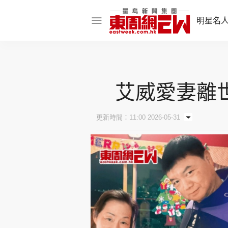
明星名
明星名人
娛樂焦點
艾威愛妻離
話題人物
東姑熱話
更新時間：11:00 2026-05-31
東周食玩通
樂在灣區
東
飲食玩樂