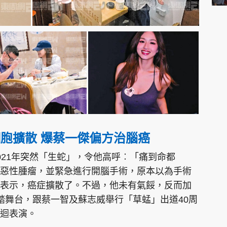
細胞擴散 爆蔡一傑偏方治腦癌
021年突然「生蛇」，令他高呼︰「痛到命都
惡性腫瘤，並緊急進行開腦手術，原本以為手術
表示，癌症擴散了。不過，他未有氣餒，反而加
踏舞台，跟蔡一智及蘇志威舉行「草蜢」出道40周
迴表演。