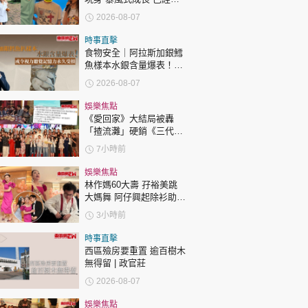
時政財經
過「三太」樊亦敏！
2026-08-07
健康生活
時事直擊
飲食旅遊
食物安全｜阿拉斯加銀鱈
魚樣本水銀含量爆表！或
令視力聽覺記憶力永久受
2026-08-07
損
娛樂焦點
《愛回家》大結局被轟
「揸流灘」硬銷《三代同
糖》 劇集播畢台前幕後喊
7小時前
爆場面感人
環球
The Standard
親子王
娛樂焦點
林作媽60大壽 孖裕美跳
大媽舞 阿仔興起除衫助慶
回應兩女交好有原因
3小時前
時事直擊
西區殮房要重置 逾百樹木
無得留 | 政官莊
轉載 ©Eastweek.com.hk. All rights reserved.
2026-08-07
娛樂焦點