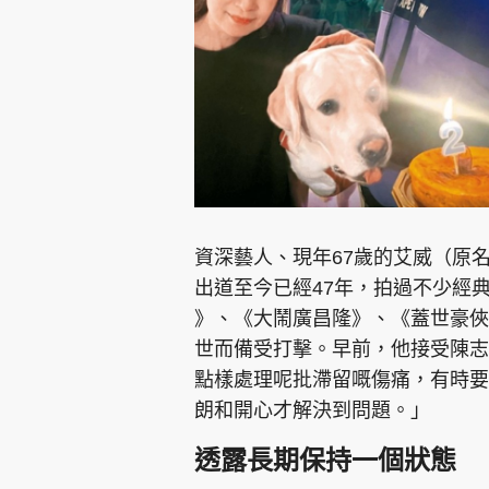
集團旗下品牌
資深藝人、現年67歲的艾威（原名
東周刊
cazbuyer
東Touch
出道至今已經47年，拍過不少經
》、《大鬧廣昌隆》、《蓋世豪俠
世而備受打擊。早前，他接受陳志
Oh!爸媽
JobMarket
頭條搵工
點樣處理呢批滯留嘅傷痛，有時要
朗和開心才解決到問題。」
關於我們
聯絡我們
隱私政策聲明
使用條
透露長期保持一個狀態