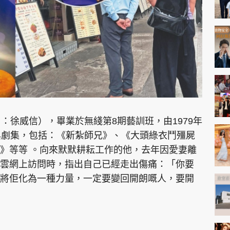
神機妙算 李丞責
緣來有理 麥玲玲
鬼靈精怪 威師兄
：徐威信），畢業於無綫第8期藝訓班，由1979年
PCM 電腦廣場
星島頭條
星島日報
頭條日報
星島
典劇集，包括：《新紮師兄》、《大頭綠衣鬥殭屍
》等等 。向來默默耕耘工作的他，去年因愛妻離
雲網上訪問時，指出自己已經走出傷痛：「你要
EDUPLUS
將佢化為一種力量，一定要變回開朗嘅人，要開
款
版權及免責聲明
Copyright © 東周網 版權所有 . 不得