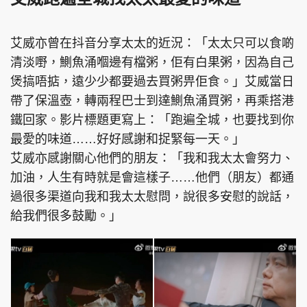
艾威亦曾在抖音分享太太的近況：「太太只可以食啲
清淡嘢，鰂魚涌嗰邊有檔粥，佢有白果粥，因為自己
煲搞唔掂，遠少少都要過去買粥畀佢食。」艾威當日
帶了保溫壺，轉兩程巴士到達鰂魚涌買粥，再乘搭港
鐵回家。影片標題更寫上：「跑遍全城，也要找到你
最愛的味道……好好感謝和捉緊每一天。」
艾威亦感謝關心他們的朋友：「我和我太太會努力、
加油，人生有時就是會這樣子……他們（朋友）都通
過很多渠道向我和我太太慰問，說很多安慰的說話，
給我們很多鼓勵。」