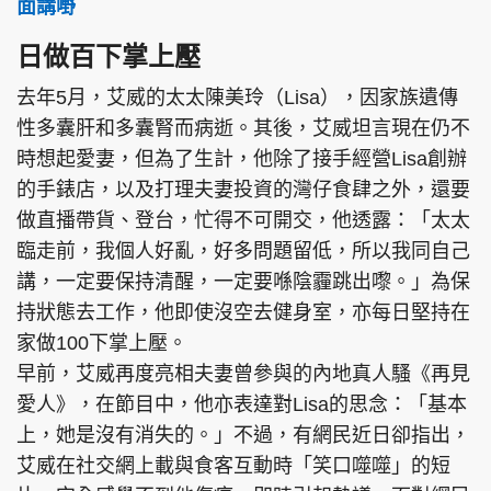
面講嘢
日做百下掌上壓
去年5月，艾威的太太陳美玲（Lisa），因家族遺傳
頭條搵工
EDUPLUS
性多囊肝和多囊腎而病逝。其後，艾威坦言現在仍不
時想起愛妻，但為了生計，他除了接手經營Lisa創辦
的手錶店，以及打理夫妻投資的灣仔食肆之外，還要
關於我們
使用條款
做直播帶貨、登台，忙得不可開交，他透露：「太太
聯絡我們
版權及免責聲明
臨走前，我個人好亂，好多問題留低，所以我同自己
隱私政策聲明
講，一定要保持清醒，一定要喺陰霾跳出嚟。」為保
持狀態去工作，他即使沒空去健身室，亦每日堅持在
家做100下掌上壓。
Copyright © 東周網 版權所有 . 不得轉載
早前，艾威再度亮相夫妻曾參與的內地真人騷《再見
©Eastweek.com.hk. All rights reserved.
愛人》，在節目中，他亦表達對Lisa的思念：「基本
上，她是沒有消失的。」不過，有網民近日卻指出，
艾威在社交網上載與食客互動時「笑口噬噬」的短