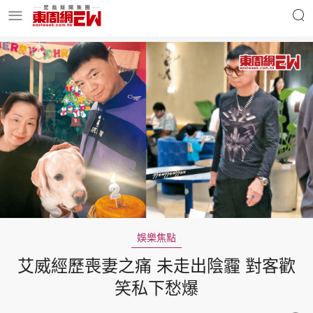
明星名人
時事財經
東周Ladies
優享生活
東周食玩通
會員活動
娛樂焦點
艾威經歷喪妻之痛 未走出陰霾 對客歡
玄學靈異
東周專欄
笑私下愁爆