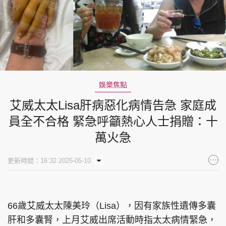
娛樂焦點
艾威太太Lisa肝病惡化病情告急 家庭成
員全不合格 緊急呼籲熱心人士捐贈：十
萬火急
更新時間：16:32 2025-05-10
66歲艾威太太陳美玲（Lisa），因有家族性遺傳多囊
肝和多囊腎，上月艾威出席活動時指太太病情緊急，