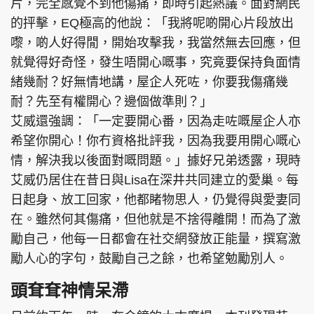
片，完全感覺不到他傷痛，即時引起熱議。面對網民
的抨擊，EQ極高的他說：「我將呢啲開心片段放出
嚟，啲人好得閒，開始攻擊我，我當然無去回應，但
就覺得好奇怪，發生唔開心嘅事，究竟要保持負面情
緒幾耐？好無情地講，屋企人死咗，你要我傷痛幾
耐？先至有權開心？邊個做準則？」
艾威還強調：「一定要開心番，因為走咗嘅屋企人亦
希望你開心！你冇資格批評我，因為我要用開心嘅心
情，解決我以後面對嘅問題。」據好兄弟透露，現時
艾威仍居住在昔日與Lisa在深井共同建立的愛巢。每
日起身、放工回家，他都睹物思人，仍覺得與愛妻同
在。雖然何其傷痛，但他就是不捨得離開！而為了激
勵自己，他每一日都會在社交網發放正能量，撰寫激
勵人心的字句，鼓勵自己之餘，也希望勉勵別人。
頭耷耷神情呆滯