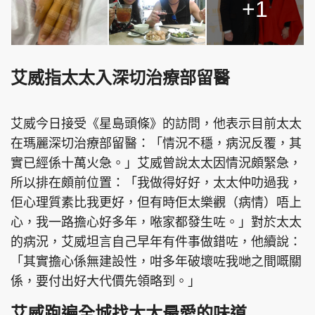
+1
艾威指太太入深切治療部留醫
艾威今日接受《星島頭條》的訪問，他表示目前太太
在瑪麗深切治療部留醫：「情況不穩，病況反覆，其
實已經係十萬火急。」艾威曾說太太因情況頗緊急，
所以排在頗前位置：「我做得好好，太太仲叻過我，
佢心理質素比我更好，但有時佢太樂觀（病情）唔上
心，我一路擔心好多年，𠵱家都發生咗。」對於太太
的病況，艾威坦言自己早年有件事做錯咗，他續說：
「其實擔心係無建設性，咁多年破壞咗我哋之間嘅關
係，要付出好大代價先領略到。」
艾威跑遍全城找太太最愛的味道