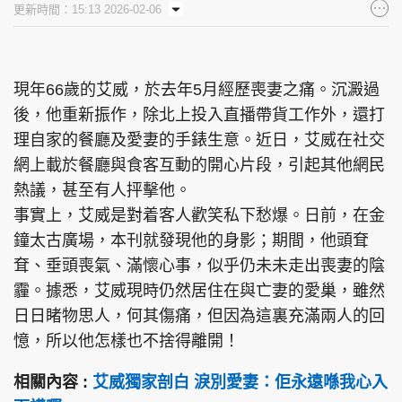
更新時間：15:13 2026-02-06
集團旗下品牌
現年66歲的艾威，於去年5月經歷喪妻之痛。沉澱過
後，他重新振作，除北上投入直播帶貨工作外，還打
東周刊
cazbuyer
東Touch
理自家的餐廳及愛妻的手錶生意。近日，艾威在社交
網上載於餐廳與食客互動的開心片段，引起其他網民
熱議，甚至有人抨擊他。
PCM 電腦廣場
星島頭條
星島日報
事實上，艾威是對着客人歡笑私下愁爆。日前，在金
鐘太古廣場，本刊就發現他的身影；期間，他頭耷
耷、垂頭喪氣、滿懷心事，似乎仍未未走出喪妻的陰
霾。據悉，艾威現時仍然居住在與亡妻的愛巢，雖然
頭條日報
星島環球
The Standard
日日睹物思人，何其傷痛，但因為這裏充滿兩人的回
憶，所以他怎樣也不捨得離開！
相關內容 :
艾威獨家剖白 淚別愛妻：佢永遠喺我心入
親子王
Oh!爸媽
JobMarket