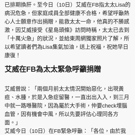
已排期換肝。至今日（10日）艾威在FB指太太Lisa的
病況危急，但家庭成員全部健康不合格，希望呼籲熱
心人士願意作出捐贈，能救太太一命，他真的不勝感
激，因艾威接受《星島頭條》訪問時稱，太太已去到
「十萬火急」的狀況，並給東周網獨家照片了解，所
以希望讀者們為Lisa集氣加油，送上祝福，祝她早日
康復！
艾威在FB為太太緊急呼籲捐贈
艾威曾說：「兩個月前太太情況開始惡化，出現黃
疸、水腫，於是入急症留醫，一直出出入入，到三月
中就一路喺醫院，因為屬於大手術，仲要check埋腦
血管，因有機會中風，所以先要評估心理同各方
面。」
艾威今日（10日）在FB緊急呼籲：「各位，由於我