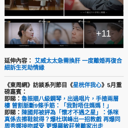
+11
延伸內容：
艾威太太急需換肝 一度離婚再復合
細訴生死劫情緣
《東周網》訪談系列節目《
星桄伴我心
》5月重
磅嘉賓：
即睇：
魯振順八級鋼琴，出過唱片，手揸兩層
樓 曾割脈斷9條手筋：「我對唔住媽媽！」
即睇：
陳國邦被評為「懷才不遇之星」：係咪
真係去擦鞋就得？爆杜琪峰出一招教戲 再爆同
周秀娜接吻感受 更爆羅敏莊曾離家出走