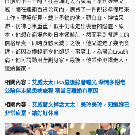
日前約下午一時，在金鐘的太古廣場，本刊發現艾
威，剛在連鎖百貨公司內，購買了一件靚衫準備用來
工作。現場所見，戴上墨鏡的他，頭耷耷、神情呆
滯、彷彿心事重重，似乎仍未走出喪妻的陰霾。原
本，他想在商場內吃日本餐醫肚，然而看到餐牌上的
價格昂貴，即時食慾大減；之後，他又遊走了幾間食
肆，都因為價錢而令他卻步。事實上，為醫治Lisa的
病，他可謂動用全副身家。最後，他乘坐港鐵走人，
繼續慳家。
相關內容：
艾威太太Lisa最後錄音曝光 深情多謝老
公陪伴走過患病旅程 稱當日離婚有原因
相關內容：
艾威發文悼念太太：美玲美玲，知道妳已
非常疲累，請好好休息