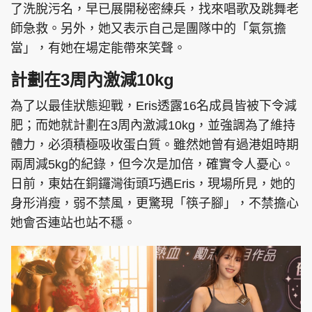
了洗脫污名，早已展開秘密練兵，找來唱歌及跳舞老
師急救。另外，她又表示自己是團隊中的「氣氛擔
當」，有她在場定能帶來笑聲。
頭條搵工
EDUPLUS
計劃在3周內激減10kg
為了以最佳狀態迎戰，Eris透露16名成員皆被下令減
肥；而她就計劃在3周內激減10kg，並強調為了維持
關於我們
使用條款
體力，必須積極吸收蛋白質。雖然她曾有過港姐時期
聯絡我們
版權及免責聲明
兩周減5kg的紀錄，但今次是加倍，確實令人憂心。
隱私政策聲明
日前，東姑在銅鑼灣街頭巧遇Eris，現場所見，她的
身形消瘦，弱不禁風，更驚現「筷子腳」，不禁擔心
她會否連站也站不穩。
Copyright © 東周網 版權所有 . 不得轉載
©Eastweek.com.hk. All rights reserved.