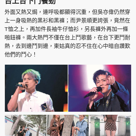
台上台下鬥餐勁
外面又熱又焗，連呼吸都顯得沉重，但吳亦偉仍然穿
上一身吸熱的黑衫和黑褲；而尹景順更誇張，竟然在
T恤之上，再加件長袖牛仔恤衫，另長褲外再加一條
啪鈕褲。兩大熱門不僅在台上鬥歌藝，在台下更鬥耐
熱，去到邊鬥到邊，東姑真的忍不住在心中暗自讚歎
他們的鬥心！