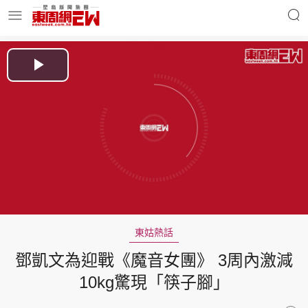
明星名人
時事財經
Play
Video
東周Ladies
優享生活
東周食玩通
會員活動
東姑熱話
鄧凱文為迎戰《魔音女團》 3周內激減
玄學靈異
東周專欄
10kg驚現「筷子腳」