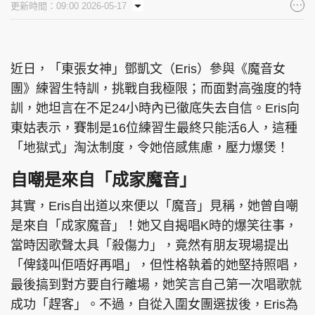
更新時間：09:00 2026-05-17
集團旗下品牌
近日，「東張女神」鄧凱文（Eris）參與《魔音女
團》練習生特訓，挑戰自我極限；而面對高強度的特
東周刊
cazbuyer
東Touch
訓，她坦言在不足24小時內已徹底失去自信。Eris向
東姑表示，賽制是16位練習生最終只能活6人，這種
「地獄式」淘汰制度，令她倍感焦慮，壓力爆煲！
PCM 電腦廣場
星島頭條
星島日報
自嘲是來自「成家魔音」
其實，Eris自出道以來便以「魔音」見稱，她曾自嘲
是來自「成家魔音」！她又自揭唱K時的爆笑往事，
頭條日報
星島環球
The Standard
當時因歌聲太具「殺傷力」，竟然有朋友現場提出
「俾錢叫佢唔好再唱」，但性格執着的她堅持照唱，
最後搞到對方要自行離場，她笑言自己第一次唱歌就
成功「趕客」。不過，自從入圍女團選拔後，Eris為
親子王
Oh!爸媽
JobMarket