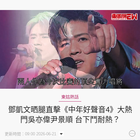
Loaded
:
Unmute
32.15%
東姑熱話
鄧凱文晒腿直擊《中年好聲音4》大熱
門吳亦偉尹景順 台下鬥耐熱？
更新時間：09:00 2026-06-21