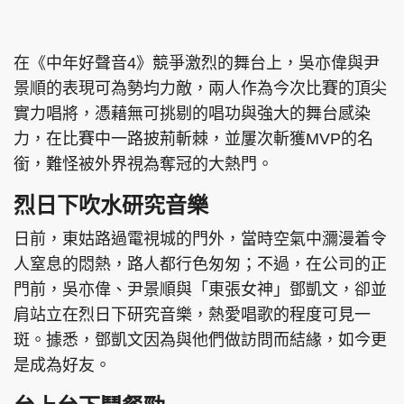
在《中年好聲音4》競爭激烈的舞台上，吳亦偉與尹
景順的表現可為勢均力敵，兩人作為今次比賽的頂尖
實力唱將，憑藉無可挑剔的唱功與強大的舞台感染
力，在比賽中一路披荊斬棘，並屢次斬獲MVP的名
銜，難怪被外界視為奪冠的大熱門。
烈日下吹水研究音樂
日前，東姑路過電視城的門外，當時空氣中瀰漫着令
人窒息的悶熱，路人都行色匆匆；不過，在公司的正
門前，吳亦偉、尹景順與「東張女神」鄧凱文，卻並
肩站立在烈日下研究音樂，熱愛唱歌的程度可見一
斑。據悉，鄧凱文因為與他們做訪問而結緣，如今更
是成為好友。