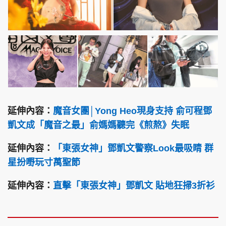
延伸內容：
魔音女團│Yong Heo現身支持 俞可程鄧
凱文成「魔音之最」俞媽媽聽完《煎熬》失眠
延伸內容：
「東張女神」鄧凱文警察Look最吸睛 群
星扮嘢玩寸萬聖節
延伸內容：
直擊「東張女神」鄧凱文 貼地狂掃3折衫