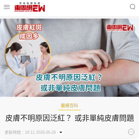
明星名人
時事財經
東周Ladies
優享生活
東周食玩通
會員活動
醫療百科
皮膚不明原因泛紅？ 或非單純皮膚問題
玄學靈異
東周專欄
更新時間：18:11 2026-05-26