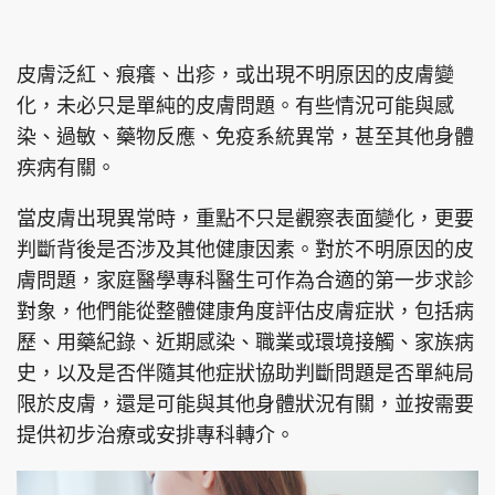
集團旗下品牌
皮膚泛紅、痕癢、出疹，或出現不明原因的皮膚變
化，未必只是單純的皮膚問題。有些情況可能與感
染、過敏、藥物反應、免疫系統異常，甚至其他身體
東周刊
cazbuyer
東Touch
疾病有關。
當皮膚出現異常時，重點不只是觀察表面變化，更要
判斷背後是否涉及其他健康因素。對於不明原因的皮
PCM 電腦廣場
星島頭條
星島日報
膚問題，家庭醫學專科醫生可作為合適的第一步求診
對象，他們能從整體健康角度評估皮膚症狀，包括病
歷、用藥紀錄、近期感染、職業或環境接觸、家族病
史，以及是否伴隨其他症狀協助判斷問題是否單純局
頭條日報
星島環球
The Standard
限於皮膚，還是可能與其他身體狀況有關，並按需要
提供初步治療或安排專科轉介。
親子王
Oh!爸媽
JobMarket