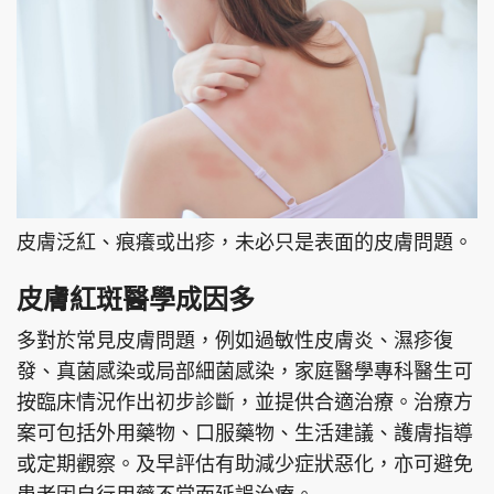
頭條搵工
EDUPLUS
關於我們
使用條款
聯絡我們
版權及免責聲明
皮膚泛紅、痕癢或出疹，未必只是表面的皮膚問題。
隱私政策聲明
皮膚紅斑醫學成因多
多對於常見皮膚問題，例如過敏性皮膚炎、濕疹復
發、真菌感染或局部細菌感染，家庭醫學專科醫生可
Copyright © 東周網 版權所有 . 不得轉載
©Eastweek.com.hk. All rights reserved.
按臨床情況作出初步診斷，並提供合適治療。治療方
案可包括外用藥物、口服藥物、生活建議、護膚指導
或定期觀察。及早評估有助減少症狀惡化，亦可避免