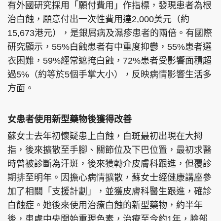
有外國研究採用「願付費用」作指標，發現患者為根
治白蝕，願意付出一次性費用達2,000美元（約
15,673港元），是銀屑病及濕疹患者的兩倍。有國際
研究顯示，55%白蝕患者有中重度抑鬱，55%患者選
衣困難，59%經常遮掩白蝕，72%患者受影響面積超
過5%（約等於5個手掌大小），反映病情影響生活多
方面。
女患者使用新型藥物後獲得改善
蘇女士去年初懷疑患上白蝕，白斑最初出現在大拇
指，後來擴散至手腳、關節位及下巴位置，最初求醫
時曾被診斷為汗斑，後來獲轉介皮膚科跟進，但覆診
期排至明年。因擔心病情擴散，蘇女士經健康講座參
加了相關「支援計劃」，並獲皮膚科醫生跟進，確診
白蝕症。她後來使用治療白蝕的新型藥物，約半年
後，患處中央開始重現色素，治療至今約1年，臉部