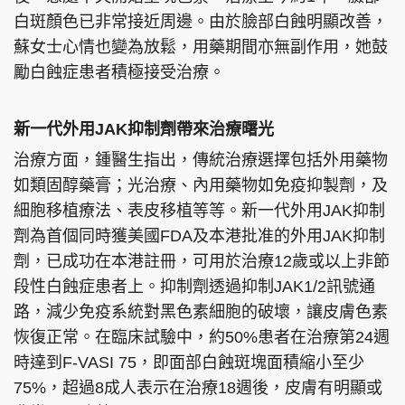
白斑顏色已非常接近周邊。由於臉部白蝕明顯改善，
蘇女士心情也變為放鬆，用藥期間亦無副作用，她鼓
勵白蝕症患者積極接受治療。
新一代外用JAK抑制劑帶來治療曙光
治療方面，鍾醫生指出，傳統治療選擇包括外用藥物
如類固醇藥膏；光治療、內用藥物如免疫抑製劑，及
細胞移植療法、表皮移植等等。新一代外用JAK抑制
劑為首個同時獲美國FDA及本港批准的外用JAK抑制
劑，已成功在本港註冊，可用於治療12歲或以上非節
段性白蝕症患者上。抑制劑透過抑制JAK1/2訊號通
路，減少免疫系統對黑色素細胞的破壞，讓皮膚色素
恢復正常。在臨床試驗中，約50%患者在治療第24週
時達到F-VASI 75，即面部白蝕斑塊面積縮小至少
75%，超過8成人表示在治療18週後，皮膚有明顯或