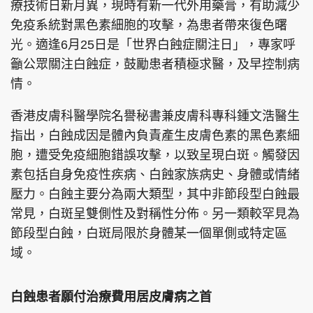
療技術日新月異，現時有新一代外用藥膏，有助減少
免疫系統對黑色素細胞的攻擊，為患者帶來復色曙
光。適逢6月25日是「世界白蝕症關注日」，專家呼
籲公眾關注白蝕症，鼓勵患者積極求醫，及早控制病
情。
香港皮膚科醫學院名譽秘書兼皮膚科專科鍾文浩醫生
指出，白蝕成因是體內負責產生皮膚色素的黑色素細
胞，遭受免疫細胞錯誤攻擊，以致呈現白斑。觸發因
素包括自身免疫性疾病、白蝕家族病史、身體或情緒
壓力。白蝕主要分為兩大類型，其中非節段型白蝕最
常見，白斑呈雙側性及對稱性分佈。另一類較罕見為
節段型白蝕，白斑局限於身體某一個單側或特定區
域。
白蝕患者願付治療費用居皮膚病之首