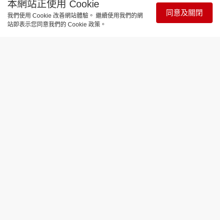
本網站正使用 Cookie
同意及關閉
我們使用 Cookie 改善網站體驗。 繼續使用我們的網
站即表示您同意我們的 Cookie 政策。
與寵同行
領養人移民棄狗大話連篇 可憐狗滿身皮
膚病流落山頭
更新時間：14:21 2026-05-24
一隻曾被領養人形容為「一生中最愛」的唐狗，日前
被人發現流浪山頭，最終被漁護署捕捉送入狗房。漁