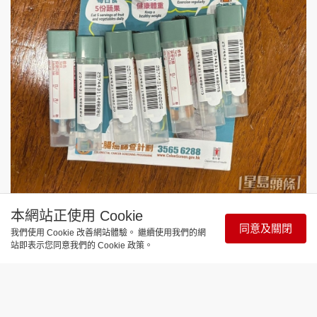
據衞生署統計，截至2025年11月底，今年新增參與
本網站正使用 Cookie
同意及關閉
人數已超過6.6萬人，累計總參與人數突破57.9萬
我們使用 Cookie 改善網站體驗。 繼續使用我們的網
站即表示您同意我們的 Cookie 政策。
人。
徐樂堅呼籲50歲或以上合資格人士盡早參與，如篩查
結果正常，應每兩年覆檢一次，直至75歲為止。同