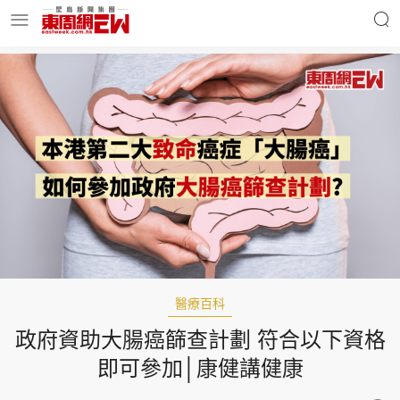
明星名人
時事財經
東周Ladies
優享生活
東周食玩通
會員活動
醫療百科
政府資助大腸癌篩查計劃 符合以下資格
玄學靈異
東周專欄
即可參加│康健講健康