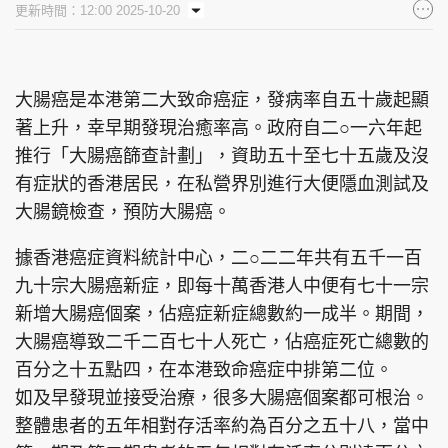
更新時間：12:00 2025-10-20
集團旗下品牌
大腸癌是本港第二大致命癌症，發病率自五十歲起顯
著上升，幸早期發現治癒率高。政府自二○一六年起
東周刊
cazbuyer
東Touch
推行「大腸癌篩查計劃」，資助五十至七十五歲及沒
有症狀的香港居民，在私營界別進行大便隱血測試及
大腸鏡檢查，預防大腸癌。
PCM 電腦廣場
星島頭條
星島日報
據香港癌症資料統計中心，二○二二年共有五千一百
九十宗大腸癌新症，即每十萬香港人中便有七十一宗
新增大腸癌個案，佔癌症新症總數約一成半。期間，
大腸癌導致二千二百七十人死亡，佔癌症死亡總數的
頭條日報
星島環球
The Standard
百分之十五點四，在本港致命癌症中排第二位。
如及早發現並接受治療，很多大腸癌個案都可根治。
整體患者的五年相對存活率約為百分之五十八，當中
親子王
Oh!爸媽
JobMarket