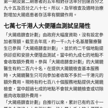
第一期及第二期患者的五年相對存活率分別達百分之
九十五及百分之八十七。所以，及早檢查及適時治療
對增加大腸癌患者存活率有關鍵作用。
頭條搵工
EDUPLUS
七萬七千港人大便隱血測試呈陽性
「大腸癌篩查計劃」由政府大幅度資助，沒有設定參
加者限額。截至去年底，約一千○九十名基層醫療醫
關於我們
使用條款
生已參與「大腸癌篩查計劃」，並於約二千個地點提
聯絡我們
版權及免責聲明
供診症和安排大便隱血測試，當中約九成七的地點不
隱私政策聲明
會收取額外費用。參與「大腸癌篩查計劃」的大腸鏡
醫生有約二百六十名，在提供大腸鏡檢查基本服務
時，大腸鏡醫生只可向參加者收取不多於一千港元的
Copyright © 東周網 版權所有 . 不得轉載
額外費用。現時有約七百八十個服務地點提供大腸鏡
©Eastweek.com.hk. All rights reserved.
檢查，當中超過七成的地點不會就大腸鏡檢查或切除
瘜肉收取額外費用。
「大腸癌篩查計劃」自推行以來，累計已有約五十一