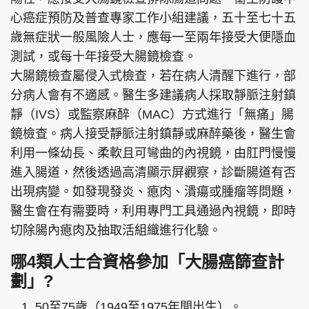
心癌症預防及普查專家工作小組建議，五十至七十五
歲無症狀一般風險人士，應每一至兩年接受大便隱血
測試，或每十年接受大腸鏡檢查。
大腸鏡檢查屬侵入式檢查，若在病人清醒下進行，部
分病人會有不適感。醫生多建議病人採取靜脈注射鎮
靜（IVS）或監察麻醉（MAC）方式進行「無痛」腸
鏡檢查。病人接受靜脈注射鎮靜或麻醉藥後，醫生會
利用一條幼長、柔軟且可彎曲的內視鏡，由肛門慢慢
進入腸道，然後透過高清顯示屏觀察，診斷腸道有否
出現病變。如發現發炎、瘜肉、潰瘍或腫瘤等問題，
醫生會在有需要時，利用專門工具通過內視鏡，即時
切除腸內瘜肉及抽取活組織進行化驗。
哪4類人士合資格參加「大腸癌篩查計
劃」?
50至75歲（1949至1975年間出生）。