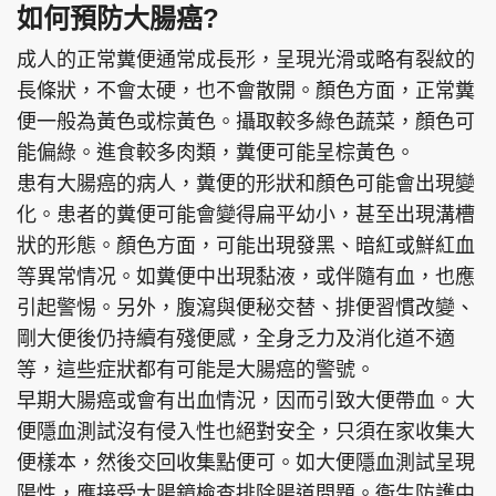
如何預防大腸癌?
成人的正常糞便通常成長形，呈現光滑或略有裂紋的
長條狀，不會太硬，也不會散開。顏色方面，正常糞
便一般為黃色或棕黃色。攝取較多綠色蔬菜，顏色可
能偏綠。進食較多肉類，糞便可能呈棕黃色。
患有大腸癌的病人，糞便的形狀和顏色可能會出現變
化。患者的糞便可能會變得扁平幼小，甚至出現溝槽
狀的形態。顏色方面，可能出現發黑、暗紅或鮮紅血
等異常情况。如糞便中出現黏液，或伴隨有血，也應
引起警惕。另外，腹瀉與便秘交替、排便習慣改變、
剛大便後仍持續有殘便感，全身乏力及消化道不適
等，這些症狀都有可能是大腸癌的警號。
早期大腸癌或會有出血情況，因而引致大便帶血。大
便隱血測試沒有侵入性也絕對安全，只須在家收集大
便樣本，然後交回收集點便可。如大便隱血測試呈現
陽性，應接受大腸鏡檢查排除腸道問題。衞生防護中