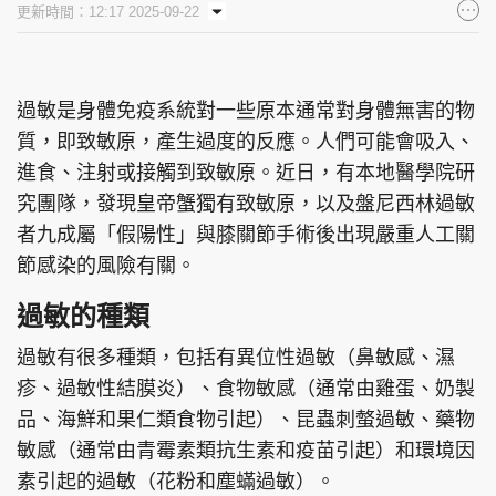
更新時間：12:17 2025-09-22
集團旗下品牌
過敏是身體免疫系統對一些原本通常對身體無害的物
質，即致敏原，產生過度的反應。人們可能會吸入、
東周刊
cazbuyer
東Touch
進食、注射或接觸到致敏原。近日，有本地醫學院研
究團隊，發現皇帝蟹獨有致敏原，以及盤尼西林過敏
者九成屬「假陽性」與膝關節手術後出現嚴重人工關
PCM 電腦廣場
星島頭條
星島日報
節感染的風險有關。
過敏的種類
過敏有很多種類，包括有異位性過敏（鼻敏感、濕
頭條日報
星島環球
The Standard
疹、過敏性結膜炎）、食物敏感（通常由雞蛋、奶製
品、海鮮和果仁類食物引起）、昆蟲刺螫過敏、藥物
敏感（通常由青霉素類抗生素和疫苗引起）和環境因
素引起的過敏（花粉和塵蟎過敏）。
親子王
Oh!爸媽
JobMarket