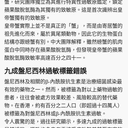
蟹，研究團隊獨立為其進行特異性過敏原鑑定，鎖定
蘋果酸脫氫酶為其獨有的致敏原。這是首次識辨出皇
帝蟹獨有的致敏原。
皇帝蟹實際上並不是真正的「蟹」，而是由寄居蟹的
祖先進化而來，屬於異尾類動物，因此它的生物蛋白
結構亦跟螃蟹有別。中大團隊解釋，雖然螃蟹的肌肉
蛋白中同時存在蘋果酸脫氫酶，但發現皇帝蟹的蘋果
酸脫氫酶致敏率高達百分之四十一。
九成盤尼西林過敏標籤錯誤
盤尼西林及相關的β-內酰胺抗生素是治療細菌感染最
有效的藥物之一。然而，被標籤為對以上藥物過敏的
患者，往往會被處方效果較差、風險較高的替代藥
物。在香港，約有百分之二人口（即超過十四萬人）
被標籤為對盤尼西林或β-內酰胺抗生素過敏。
令人震驚的是，過往研究顯示，多達九成的過敏標籤