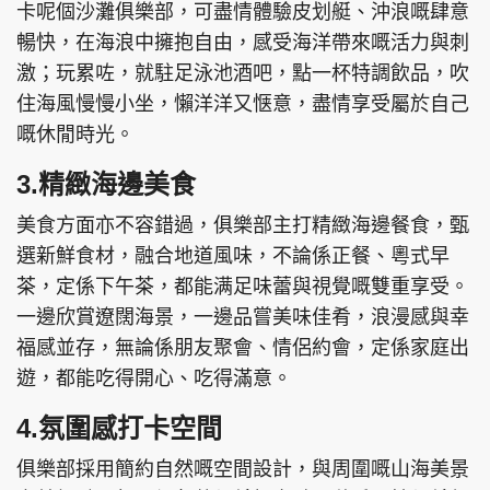
卡呢個沙灘俱樂部，可盡情體驗皮划艇、沖浪嘅肆意
暢快，在海浪中擁抱自由，感受海洋帶來嘅活力與刺
激；玩累咗，就駐足泳池酒吧，點一杯特調飲品，吹
住海風慢慢小坐，懶洋洋又惬意，盡情享受屬於自己
嘅休閒時光。
3.精緻海邊美食
美食方面亦不容錯過，俱樂部主打精緻海邊餐食，甄
選新鮮食材，融合地道風味，不論係正餐、粵式早
茶，定係下午茶，都能满足味蕾與視覺嘅雙重享受。
一邊欣賞遼闊海景，一邊品嘗美味佳肴，浪漫感與幸
福感並存，無論係朋友聚會、情侶約會，定係家庭出
遊，都能吃得開心、吃得滿意。
4.氛圍感打卡空間
俱樂部採用簡約自然嘅空間設計，與周圍嘅山海美景