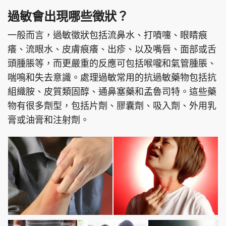
過敏會出現哪些徵狀？
一般而言，過敏徵狀包括流鼻水、打噴嚏、眼睛痕
癢、流眼水、皮膚痕癢、出疹、以及嘴唇、面部或舌
頭條搵工
EDUPLUS
頭腫脹等，而更嚴重的反應可包括喉嚨和氣管腫脹、
喘鳴和失去意識。處理過敏常用的抗過敏藥物包括抗
組織胺、皮質類固醇、通鼻塞藥和孟魯司特。這些藥
關於我們
使用條款
物有很多劑型，包括片劑、膠囊劑、吸入劑、外用乳
聯絡我們
版權及免責聲明
膏或油膏和注射劑。
隱私政策聲明
Copyright © 東周網 版權所有 . 不得轉載
©Eastweek.com.hk. All rights reserved.