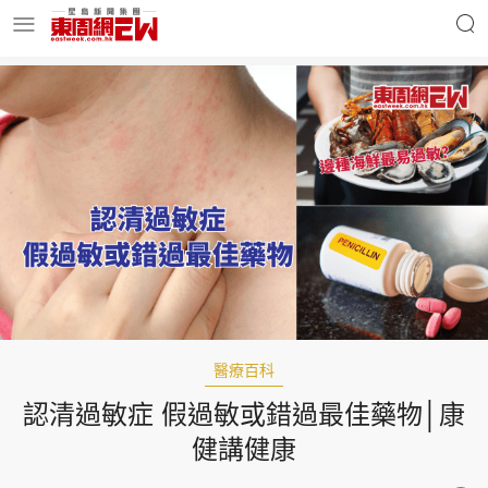
明星名人
時事財經
東周Ladies
優享生活
東周食玩通
會員活動
醫療百科
認清過敏症 假過敏或錯過最佳藥物│康
玄學靈異
東周專欄
健講健康