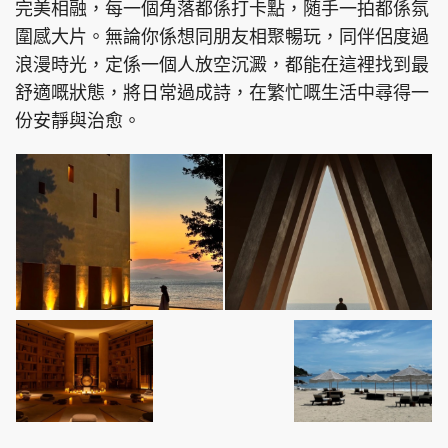
完美相融，每一個角落都係打卡點，随手一拍都係氛
圍感大片。無論你係想同朋友相聚暢玩，同伴侶度過
浪漫時光，定係一個人放空沉澱，都能在這裡找到最
舒適嘅狀態，將日常過成詩，在繁忙嘅生活中尋得一
份安靜與治愈。