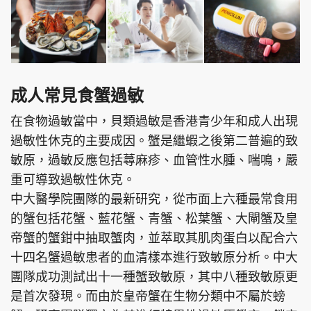
成人常見食蟹過敏
在食物過敏當中，貝類過敏是香港青少年和成人出現
過敏性休克的主要成因。蟹是繼蝦之後第二普遍的致
敏原，過敏反應包括蕁麻疹、血管性水腫、喘鳴，嚴
重可導致過敏性休克。
中大醫學院團隊的最新研究，從市面上六種最常食用
的蟹包括花蟹、藍花蟹、青蟹、松葉蟹、大閘蟹及皇
帝蟹的蟹鉗中抽取蟹肉，並萃取其肌肉蛋白以配合六
十四名蟹過敏患者的血清樣本進行致敏原分析。中大
團隊成功測試出十一種蟹致敏原，其中八種致敏原更
是首次發現。而由於皇帝蟹在生物分類中不屬於螃