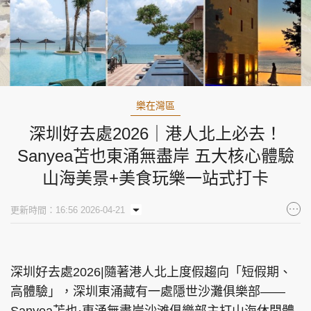
樂在灣區
深圳好去處2026｜港人北上必去！
Sanyea苫也東涌無盡岸 五大核心體驗
山海美景+美食玩樂一站式打卡
更新時間：16:56 2026-04-21
深圳好去處2026|隨著港人北上度假趨向「短假期、
高體驗」，深圳東涌藏有一處隱世沙灘俱樂部——