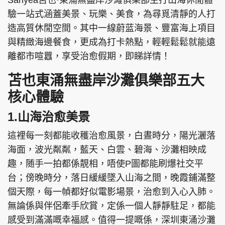
Sanyea苫也·東涌無盡岸沙滩俱樂部主打山海休閒體
驗一站式涵蓋美景、玩樂、美食，為尋覓清靜的人打
造高質休閒空間。其中一線蔚蓝海景、豐富海上項目
與精緻海邊餐食，更成為打卡熱點，輕輕鬆鬆就能遠
離都市喧囂，享受治愈假期，即睇詳情！
苫也東涌無盡岸沙灘俱樂部五大
核心體驗
1.山海治愈美景
這裡每一刻都能收穫治愈風景，白晝時分，陽光灑落
海面，波光粼粼，藍天、白雲、碧海、沙灘相映成
趣，随手一拍都係靚相，唔使P圖都能刷爆社交平
台；傍晚時分，落日緩緩墜入山海之間，晚霞鋪滿整
個天際，每一幀都好似電影場景，治愈到入心入肺。
無論係與伴侶牽手欣賞，定係一個人靜靜駐足，都能
感受到滿滿嘅幸福感。值得一提嘅係，深圳東涌沙灘