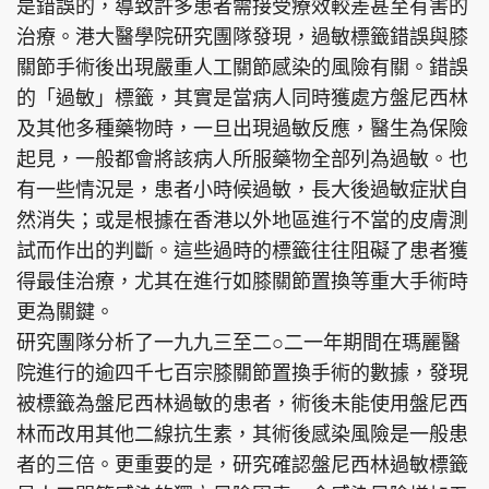
是錯誤的，導致許多患者需接受療效較差甚至有害的
治療。港大醫學院研究團隊發現，過敏標籤錯誤與膝
關節手術後出現嚴重人工關節感染的風險有關。錯誤
的「過敏」標籤，其實是當病人同時獲處方盤尼西林
及其他多種藥物時，一旦出現過敏反應，醫生為保險
起見，一般都會將該病人所服藥物全部列為過敏。也
有一些情況是，患者小時候過敏，長大後過敏症狀自
然消失；或是根據在香港以外地區進行不當的皮膚測
試而作出的判斷。這些過時的標籤往往阻礙了患者獲
得最佳治療，尤其在進行如膝關節置換等重大手術時
更為關鍵。
研究團隊分析了一九九三至二○二一年期間在瑪麗醫
院進行的逾四千七百宗膝關節置換手術的數據，發現
被標籤為盤尼西林過敏的患者，術後未能使用盤尼西
林而改用其他二線抗生素，其術後感染風險是一般患
者的三倍。更重要的是，研究確認盤尼西林過敏標籤