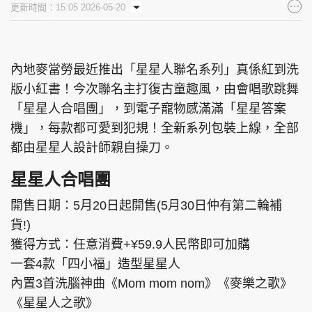
更新時間：15:05 2026-05-20
集團旗下品牌
內地麥當勞最近推出「星星人聯名系列」真係紅到洗
版小紅書！今次聯名主打復古童趣風，由會唱歌跳舞
東周刊
cazbuyer
東Touch
「星星人合唱團」，到電子寵物感滿滿「星星答案
機」，每款都可愛到犯規！全新系列包裝上線，全部
都由星星人設計師親自操刀。
PCM 電腦廣場
星島頭條
星島日報
星星人合唱團
開售日期：5月20日起開售(5月30日仲有第二輪補
貨!)
頭條日報
星島環球
The Standard
獲得方式：任意消費+¥59.9人民幣即可加購
一套4款「四小福」造型星星人
內置3首洗腦神曲《Mom mom nom》《麥樂之歌》
《星星人之歌》
親子王
Oh!爸媽
JobMarket