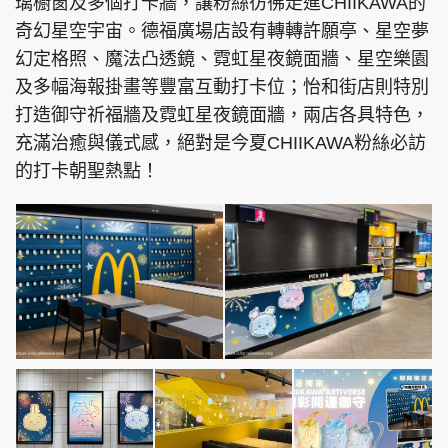
璃櫥窗及多個打卡牆，讓粉絲彷彿走進CHIIKAWA的
奇幻星空宇宙。德福廣場店設有轉轉許願亭、星空夢
幻定格照、魔法凸透鏡、霓虹星夜鏡面牆、星空樂園
及多幅海報掛畫等豐富互動打卡位；怡和街店則特別
打造御守祈福牆及霓虹星夜鏡面牆，兩店各具特色，
充滿治癒與儀式感，絕對是今夏CHIIKAWA粉絲必訪
的打卡朝聖熱點！