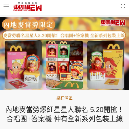
明星名人
時事財經
東周Ladies
優享生活
東周食玩通
會員活動
樂在灣區
內地麥當勞爆紅星星人聯名 5.20開搶！
玄學靈異
東周專欄
合唱團+答案機 仲有全新系列包裝上線