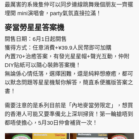
最厲害的系幾隻仲可以同步連線跳舞幾個朋友一齊擺
埋開 mini演唱會，party氣氛直接拉滿！
麥當勞星星答案機
頭條搵工
EDUPLUS
開售日期：6月1日起開售
獲得方式：任意消費+¥39.9人民幣即可加購
內置70+治癒答案，有發光星星帽+聲光互動，仲附
關於我們
使用條款
DIY貼紙可以隨心裝飾答案機！
聯絡我們
版權及免責聲明
無論係心情低落，選擇困難，還是純粹想療癒，都可
隱私政策聲明
以默念問題等星星機幫你解答，簡直系便攜版答案之
書！
Copyright © 東周網 版權所有 . 不得轉載
需要注意的是系列目前是「內地麥當勞限定」，想買
©Eastweek.com.hk. All rights reserved.
的香港人可能又要準備北上深圳掃貨！第一輪搶唔到
都唔使擔心，5月30日仲會補貨一次！