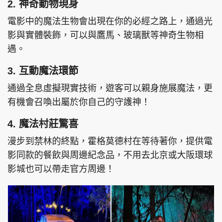
2. 神奇動物現身
電影中的魔法生物會出現在你的必經之路上，通過光
影與實體裝飾，可以與鷹馬、玻璃獸等神奇生物相
遇。
頭條搵工
EDUPLUS
3. 互動魔法環節
通過全息虛擬現實技術，遊客可以親身施展魔法，更
關於我們
使用條款
有機會召喚出屬於你自己的守護神！
聯絡我們
版權及免責聲明
4. 魔法村莊驚喜
隱私政策聲明
漫步到禁林的終點，霍格莫德村在等待著你，提供電
影同款的餐飲與周邊紀念品，不用去北京或大阪環球
Copyright © 東周網 版權所有 . 不得轉載
影城也可以帶走官方周邊！
©Eastweek.com.hk. All rights reserved.