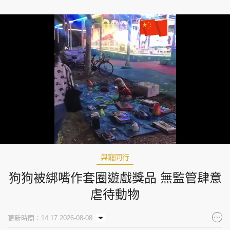
Loaded
:
Unmute
100.00%
與寵同行
狗狗被綁嘴作套圈遊戲獎品 無監管肆意
虐待動物
更新時間：14:17 2026-08-08