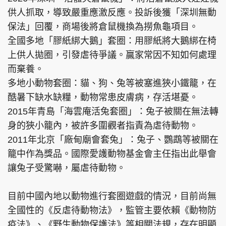
供人抓取，導致嚴重應激反應。投訴後獲「深圳無動
保法」回覆，商場後將倉鼠機換為撈魚龜項目。
全國多地「膠紙綁大鵝」套圈：用膠紙將大鵝綁在椅
上供人拋圈，引發虐待爭議。贏家常因不知如何處理
而棄養。
多地小動物套圈：貓、狗、兔等被塞進狹小鐵籠，在
酷暑下缺水缺糧，動物常患皮膚病，存活堪憂。
2015年青島「海雲庵活兔套圈」：兔子被關在無法轉
身的狹小籠內，被許多圍觀者指責為虐待動物。
2011年北京「廠甸廟會套兔」：兔子、鸚鵡等被關在
籠中作為獎品。國際愛護動物基金會主任指出此舉會
讓兔子受驚嚇，屬虐待動物。
目前中國內地以動物進行套圈遊戲的情況，目前尚無
全國性的《反虐待動物法》，監管主要依賴《動物防
疫法》、《野生動物保護法》等相關法規，存在明顯