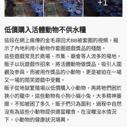
+1
低價購入活體動物不供水糧
這段在網上瘋傳的金毛尋回犬BB被套圈的視頻，揭
示了內地利用小動物作套圈遊戲獎品的殘酷。
這些遊戲常見於商場、市集、廟會等人流多的場地。
販子以玩遊戲作招來，將活體動物做獎品，吸引人圍
觀及參與。而被用作獎品的小動物，更是被迫在一場
又一場的鬧笑遊戲中受難。
販子從地獄繁殖場以低價購入小動物，再將牠們困於
狹小的籠中，這些動物有小狗小貓小兔，大多精神萎
靡，不知被困了多久，販子們只為圖利，過程中自然
沒有為這些小動物提供適當糧食，在沒糧沒水情況
下，小動物的健康狀況堪輿。