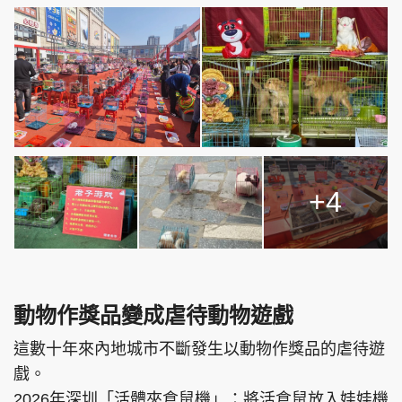
+4
動物作獎品變成虐待動物遊戲
這數十年來內地城市不斷發生以動物作獎品的虐待遊
戲。
2026年深圳「活體夾倉鼠機」：將活倉鼠放入娃娃機