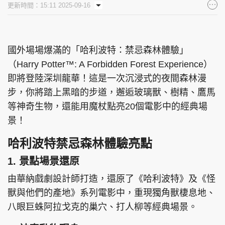
更新時間：15:11 2025-09-16
集團旗下品牌
國外場場爆滿的「哈利波特：禁忌森林體驗」
（Harry Potter™: A Forbidden Forest Experience）
東周刊
cazbuyer
東Touch
即將登陸深圳龍華！這是一次沉浸式的夜間森林漫
步，你將踏上黑暗的步道，邂逅玻璃獸、樹精、鷹馬
等神奇生物，還能用魔杖點亮20個電影中的經典場
PCM 電腦廣場
星島頭條
星島日報
景！
哈利波特禁忌森林體驗亮點
1. 景點場景還原
頭條日報
星島環球
The Standard
由華納戲劇設計師打造，還原了《哈利波特》及《怪
獸與他們的產地》系列電影中，重現獨角獸棲息地、
八眼巨蛛阿拉戈克的巢穴、打人柳等經典場景。
親子王
Oh!爸媽
JobMarket