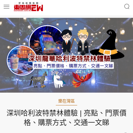
明星名人
時事財經
東周Ladies
優享生活
東周食玩通
會員活動
樂在灣區
深圳哈利波特禁林體驗 | 亮點、門票價
玄學靈異
東周專欄
格、購票方式、交通一文睇