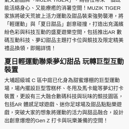
氣文創品牌「MUZIK TIGER」，為各位帶來一個既
能活絡身心、又能療癒的消暑空間！MUZIK TIGER
家族將破天荒披上活力運動及甜品裝束強勢襲港，將
「輕運動」與「夏日甜品」創意碰撞，打造出充滿繽
紛色彩與科技互動的盛夏遊樂空間，包括推出AR 數
碼互動科技、夢幻甜品主題打卡位與競技及限定精美
禮品換領，即賜詳情！
夏日輕運動聯乘夢幻甜品 玩轉巨型互動
裝置
大埔超級城 C 區中庭已化身為甜蜜爆棚的巨型運動
場，場內擺設巨型雪糕杯、冬甩及馬卡龍等夢幻打卡
裝置，更設有三大融合數碼科技與玩味的競技園區，
包括AR 體感足球遊戲、迷你足球場及甜品點點樂遊
戲，突破大家的想象將運動的活力與甜品融合，設計
出創意爆燈的Gen Z 打卡與玩樂兼備的空間！