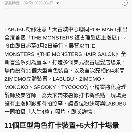
更新時間：09:59 2026-06-27
集團旗下品牌
LABUBU粉絲注意！太古城中心聯同POP MART推出
全港首個「THE MONSTERS 復古理髮店主題展」，
東周刊
cazbuyer
東Touch
將由即日起至8月2日舉行。展覽以THE
MONSTERS《THE MONSTERS HAIR SALON》全
新盲盒系列為藍本，打造多個美式復古理髮店場景，
PCM 電腦廣場
星島頭條
星島日報
場內設有11個大型角色裝置，以及首次亮相的4米高
ZIMOMO立體裝置，LABUBU、ZIMOMO、
MOKOKO、SPOOKY、TYCOCO等小精靈將化身理
髮師及美容師，為大家帶來暑假打卡新熱點，現場更
頭條日報
星島環球
The Standard
設有主題即影即有拍照亭，讓各位粉絲可與LABUBU
一同拍攝「人生4格」照片，即睇詳情！
11個巨型角色打卡裝置+5大打卡場景
親子王
Oh!爸媽
JobMarket