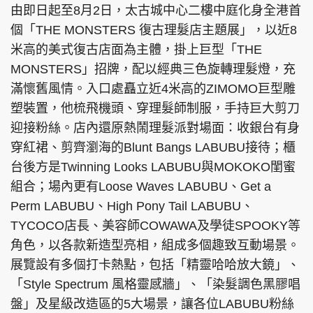
由即日起至8月2日，太古城中心二樓中庭化身全港首
個「THE MONSTERS 復古理髮店主題展」，以近8
米高的美式復古店面為主體，掛上巨型「THE
MONSTERS」招牌，配以經典三色旋轉理髮燈，充
頭條搵工
EDUPLUS
滿懷舊風情。入口處矗立近4米高的ZIMOMO巨型雕
塑裝置，他梳飛機頭、穿理髮師制服，手持巨大剪刀
關於我們
使用條款
迎接粉絲。店內還原熱鬧理髮派對場面：收銀台有身
穿紅裙、剪齊瀏海的Blunt Bangs LABUBU接待；櫃
聯絡我們
版權及免責聲明
台後方是Twinning Looks LABUBU與MOKOKO閨蜜
隱私政策聲明
組合；場內更有Loose Waves LABUBU、Get a
Perm LABUBU、High Pony Tail LABUBU、
TYCOCO店長、美容師COWAWA及學徒SPOOKY等
Copyright © 東周網 版權所有 . 不得轉載
角色，以各款新造型亮相，組成多個趣致互動場景。
©Eastweek.com.hk. All rights reserved.
展覽設有多個打卡熱點，包括「精靈哈哈放大鏡」、
「Style Spectrum 風格靈感牆」、「染髮調色黑膠唱
盤」及星級改造區的5大場景，讓各位LABUBU粉絲