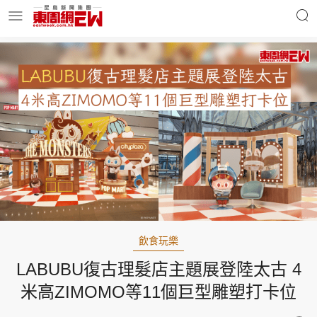
明星名人
時事財經
東周Ladies
優享生活
東周食玩通
會員活動
飲食玩樂
LABUBU復古理髮店主題展登陸太古 4
玄學靈異
東周專欄
米高ZIMOMO等11個巨型雕塑打卡位