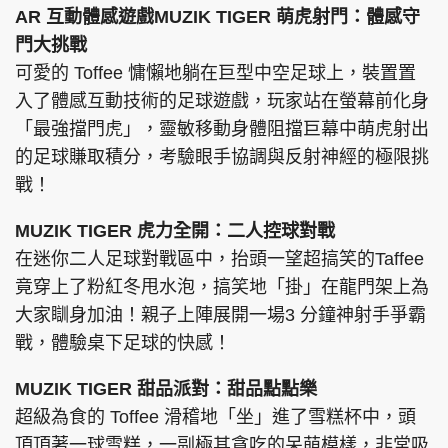
AR 互動體感遊戲MUZIK TIGER 萌虎射門：體感守
門大挑戰
可愛的 Toffee 慵懶地躺在巨型中空足球上，裝置置
入了體感互動技術的足球遊戲，玩家站在螢幕前化身
「最強擋門虎」，靈敏移動身體阻擋巨幕中萌虎射出
的足球賺取積分，考驗眼手協調與反射神經的極限挑
戰！
MUZIK TIGER 虎力全開：二人控球對戰
在迷你二人足球對戰區中，抬頭一望超搞笑的Taffee
竟穿上了粉紅冬甩水泡，搞笑地「掛」在龍門架上為
大家瞓身加油！親子上陣展開一場3 分鐘神射手爭霸
戰，體驗桌下足球的快感！
MUZIK TIGER 甜品派對：甜品點點樂
超級為食的 Toffee 滑稽地「坐」進了雪糕杯中，頭
頂頂著一球雪糕，一副極其貪吃的呆萌模樣，非常吸