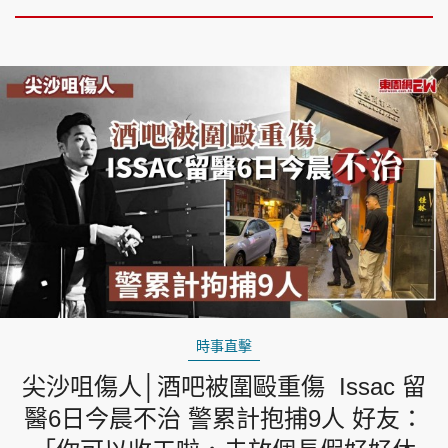
時事直擊
尖沙咀傷人│酒吧被圍毆重傷 Issac 留
醫6日今晨不治 警累計抱捕9人 好友：