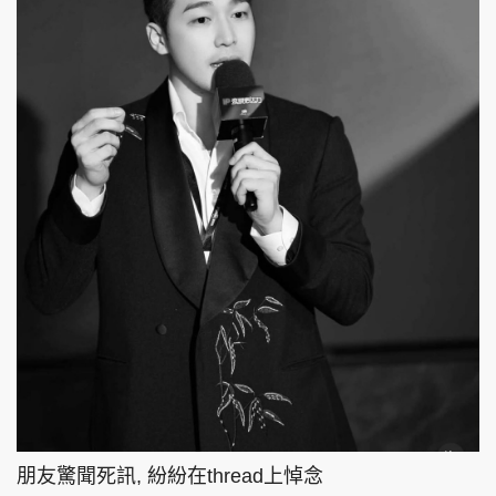
朋友驚聞死訊, 紛紛在thread上悼念