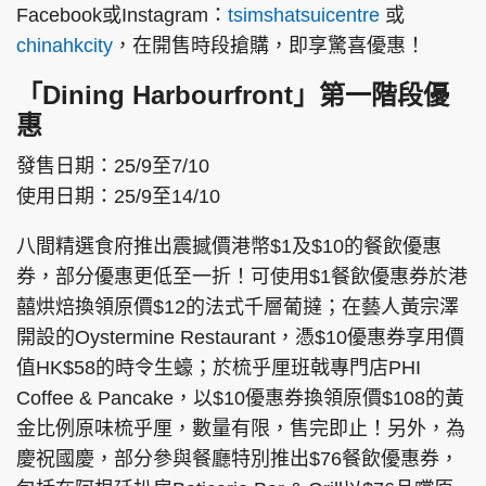
Facebook或Instagram：
tsimshatsuicentre
或
chinahkcity
，在開售時段搶購，即享驚喜優惠！
「Dining Harbourfront」第一階段優
頭條搵工
EDUPLUS
惠
發售日期：25/9至7/10
使用日期：25/9至14/10
關於我們
使用條款
聯絡我們
版權及免責聲明
八間精選食府推出震撼價港幣$1及$10的餐飲優惠
隱私政策聲明
券，部分優惠更低至一折！可使用$1餐飲優惠券於港
囍烘焙換領原價$12的法式千層葡撻；在藝人黃宗澤
開設的Oystermine Restaurant，憑$10優惠券享用價
Copyright © 東周網 版權所有 . 不得轉載
值HK$58的時令生蠔；於梳乎厘班戟專門店PHI
©Eastweek.com.hk. All rights reserved.
Coffee & Pancake，以$10優惠券換領原價$108的黃
金比例原味梳乎厘，數量有限，售完即止！另外，為
慶祝國慶，部分參與餐廳特別推出$76餐飲優惠券，