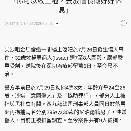
「你可以收工啦，去放個長假好好休
息」
更新時間：10:38 2026-07-31
尖沙咀金馬倫道一間樓上酒吧於7月26日發生傷人事
件，32歲姓楊男商人(Issac) 遭7至8人圍毆，腦部嚴
重受創，送院後在深切治療部留醫6日，至今晨不
治。
警方早前已於7月29日拘捕4男3女，年齡介乎24至26
歲，涉嫌「意圖傷人」及「協助罪犯」，部分人士被
指與黑社會有關。西九龍總區刑事部人員同日於落馬
洲再拘捕兩名分別29歲及30歲的尼泊爾籍男子，涉嫌
傷人，目前正被扣留調查。至今案件共有9人被捕。