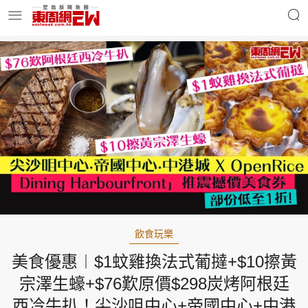
明星名人
時事財經
東周Ladies
優享生活
東周食玩通
會員活動
飲食玩樂
美食優惠︱$1蚊雞換法式葡撻+$10擦黃
玄學靈異
東周專欄
宗澤生蠔+$76歎原價$298炭烤阿根廷
西冷牛扒！尖沙咀中心+帝國中心+中港