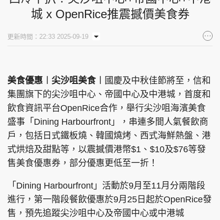
城 x OpenRice推震撼價美食券
集團旗下品牌
更新時間：22:33 2025-09-19
東周刊
cazbuyer
東Touch
美食優惠︱尖沙咀美食︱
國慶及中秋佳節將至，信和
集團旗下的尖沙咀中心、帝國中心及中港城，首度和
飲食資訊平台OpenRice合作，舉行尖沙咀海濱美食
PCM 電腦廣場
星島頭條
星島日報
盛事「Dining Harbourfront」，串連多間人氣餐飲商
戶，包括日式鐵板燒、韓國燒烤、西式海鮮熱盤、港
式烘焙及甜點等，以震撼價港幣$1、$10及$76等發
售美食優惠券，部分優惠更低至一折！
頭條日報
星島環球
The Standard
「Dining Harbourfront」活動於9月至11月分兩階段
進行，第一階段餐飲優惠於9月25日起於OpenRice發
售，預先追蹤尖沙咀中心及帝國中心或中港城
親子王
Oh!爸媽
JobMarket