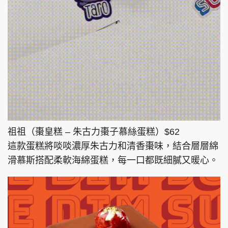
祖祖（棗皇糕 – 朱古力棗子慕絲蛋糕）$62
這款蛋糕將啖啖濃厚朱古力和清香棗味，結合層層綿
滑慕斯搭配柔軟海綿蛋糕，每一口都既細膩又暖心。