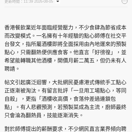
更新時間：11:39 2026-08-05
香港餐飲業近年面臨經營壓力，不少食肆為節省成本
而改變模式。一名擁有十年經驗的點心師傅在社交平
台發文，指所屬酒樓即將全面採用由內地運來的預製
點心，只需翻熱便供應食客。他直言「好徬徨」，並
希望能轉職其他酒樓，開價月薪二萬五，但仍未有人
聘請。
帖文引起廣泛迴響，大批網民憂慮港式傳統手工點心
正逐漸被淘汰。有留言批評「一旦用工場點心，等同
自殺」，更指「酒樓收高價，食落仲差過連鎖包
點」。有人悲觀預測，若預製菜成為主流，廚師最終
只會淪為翻熱員，技能逐漸消失。
對於師傅提出的薪酬要求，不少網民直言業界傾向聘