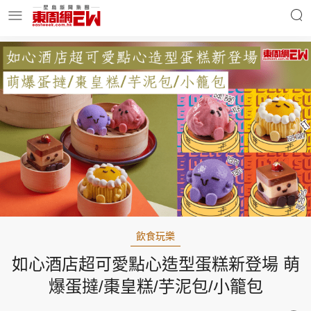
明星名人
時事財經
東周Ladies
優享生活
東周食玩通
會員活動
飲食玩樂
如心酒店超可愛點心造型蛋糕新登場 萌
玄學靈異
東周專欄
爆蛋撻/棗皇糕/芋泥包/小籠包