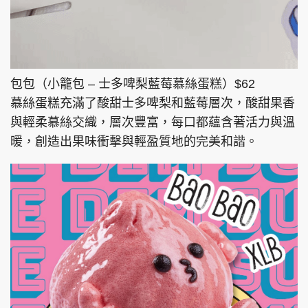
包包（小籠包 – 士多啤梨藍莓慕絲蛋糕）$62
慕絲蛋糕充滿了酸甜士多啤梨和藍莓層次，酸甜果香
與輕柔慕絲交織，層次豐富，每口都蘊含著活力與溫
暖，創造出果味衝擊與輕盈質地的完美和諧。