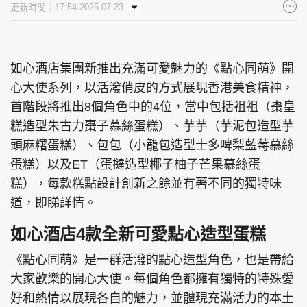
更新時間：17:54 2025-07-23
集團旗下品牌
如心酒店集團新推出充滿可愛魅力的《點心同萌》開
心大使系列，以活潑俏皮的方式展現香港美食精神，
東周刊
cazbuyer
東Touch
首階段將推出8個角色中的4位，當中包括祖祖（棗皇
糕造型朱古力棗子慕絲蛋糕）、芋芋（芋泥包造型芋
頭麻糬蛋糕）、包包（小籠包造型士多啤梨藍莓慕絲
PCM 電腦廣場
星島頭條
星島日報
蛋糕）以及ET（蛋撻造型椰子柚子芒果慕絲蛋
糕），每款糕點設計創新之餘並有著不同的獨特味
道，即睇詳情。
如心酒店4款全新可愛點心造型蛋糕
頭條日報
星島環球
The Standard
《點心同萌》是一群活潑的點心造型角色，也是帶給
大家歡樂的開心大使。每個角色都擁有獨特的特殊愛
好和熱情以展現各自的魅力，並體現充滿活力的本土
親子王
Oh!爸媽
JobMarket