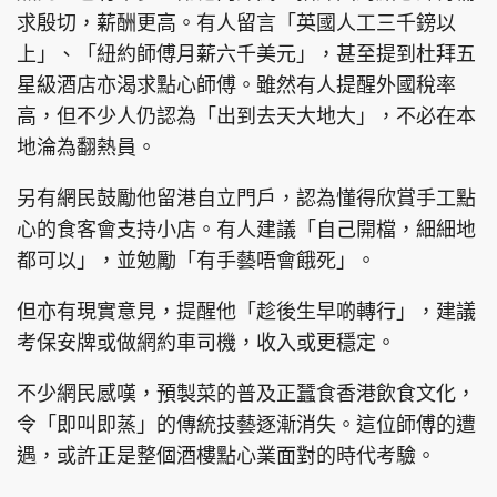
求殷切，薪酬更高。有人留言「英國人工三千鎊以
上」、「紐約師傅月薪六千美元」，甚至提到杜拜五
星級酒店亦渴求點心師傅。雖然有人提醒外國稅率
高，但不少人仍認為「出到去天大地大」，不必在本
地淪為翻熱員。
另有網民鼓勵他留港自立門戶，認為懂得欣賞手工點
心的食客會支持小店。有人建議「自己開檔，細細地
都可以」，並勉勵「有手藝唔會餓死」。
但亦有現實意見，提醒他「趁後生早啲轉行」，建議
考保安牌或做網約車司機，收入或更穩定。
不少網民感嘆，預製菜的普及正蠶食香港飲食文化，
令「即叫即蒸」的傳統技藝逐漸消失。這位師傅的遭
遇，或許正是整個酒樓點心業面對的時代考驗。