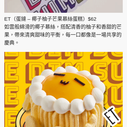
ET（蛋撻 – 椰子柚子芒果慕絲蛋糕）$62
如雲般綿滑的椰子慕絲，搭配清香的柚子和香甜的芒
果，帶來清爽甜味的平衡，每一口都像是一場共享的
慶典。