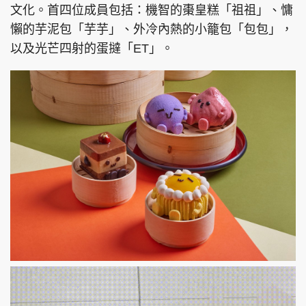
文化。首四位成員包括：機智的棗皇糕「祖祖」、慵
懶的芋泥包「芋芋」、外冷內熱的小籠包「包包」，
以及光芒四射的蛋撻「ET」。
頭條搵工
EDUPLUS
關於我們
使用條款
聯絡我們
版權及免責聲明
隱私政策聲明
Copyright © 東周網 版權所有 . 不得轉載
©Eastweek.com.hk. All rights reserved.