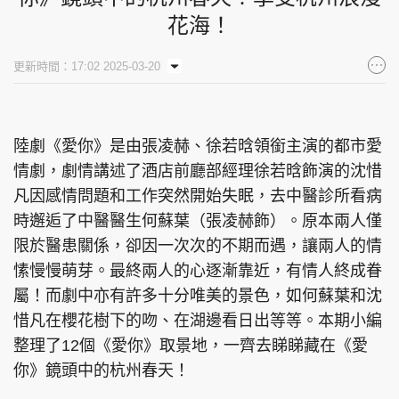
花海！
集團旗下品牌
更新時間：17:02 2025-03-20
東周刊
cazbuyer
東Touch
陸劇《愛你》是由張凌赫、徐若晗領銜主演的都市愛
情劇，劇情講述了酒店前廳部經理徐若晗飾演的沈惜
凡因感情問題和工作突然開始失眠，去中醫診所看病
PCM 電腦廣場
星島頭條
星島日報
時邂逅了中醫醫生何蘇葉（張凌赫飾）。原本兩人僅
限於醫患關係，卻因一次次的不期而遇，讓兩人的情
愫慢慢萌芽。最終兩人的心逐漸靠近，有情人終成眷
屬！而劇中亦有許多十分唯美的景色，如何蘇葉和沈
頭條日報
星島環球
The Standard
惜凡在櫻花樹下的吻、在湖邊看日出等等。本期小編
整理了12個《愛你》取景地，一齊去睇睇藏在《愛
你》鏡頭中的杭州春天！
親子王
Oh!爸媽
JobMarket