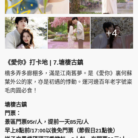
+4
《愛你》打卡地 | 7.塘棲古鎮
橋多弄多廊棚多，滿是江南舊夢。是《愛你》裏何蘇
葉外公的家，亦是初遇的悸動。運河邊百年老字號粢
毛肉圓必食！
塘棲古鎮
門票：
景區門票95r/人，提前一天85元/人
早上8點前/17:00以後免門票（節假日21點後）