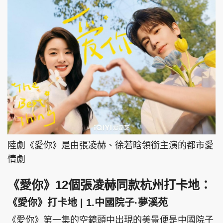
頭條搵工
EDUPLUS
關於我們
使用條款
聯絡我們
版權及免責聲明
隱私政策聲明
陸劇《愛你》是由張凌赫、徐若晗領銜主演的都市愛
情劇
Copyright © 東周網 版權所有 . 不得轉載
©Eastweek.com.hk. All rights reserved.
《愛你》12個張凌赫同款杭州打卡地：
《愛你》打卡地 | 1.中國院子·夢溪苑
《愛你》第一集的空鏡頭中出現的美景便是中國院子