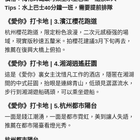
Tips：水上巴士40分鐘一班，需要提前排隊
《愛你》打卡地 | 3.濱江櫻花跑道
杭州櫻花跑道，限定粉色浪漫，二次元感極强的場
域，現實版秒速五釐米。拍櫻花建議3月下旬再去，
推薦在復興大橋上俯拍。
《愛你》打卡地 | 4.湘湖逍遙莊園
這是《愛你》裏女主沈惜凡工作的酒店，隱匿在湘湖
間的中式莊園，抬眼是連綿青山，低頭見潺潺流水，
步行到湘湖遊船碼頭，可以乘坐遊船。
《愛你》打卡地 | 5.杭州都市陽台
一面是錢江潮湧，一面是都市霓虹，美到讓人失語，
推薦在都市陽臺看燈光秀。
杭州都市陽台