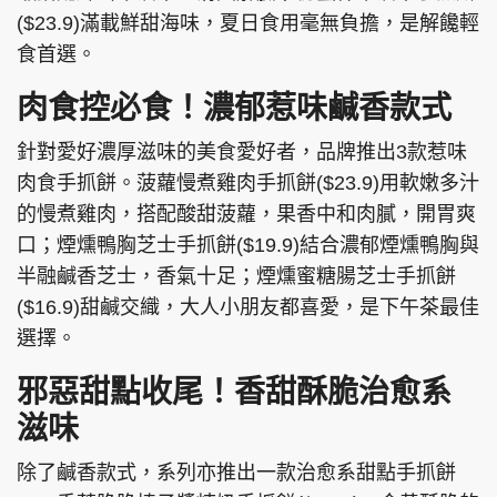
($23.9)滿載鮮甜海味，夏日食用毫無負擔，是解饞輕
食首選。
肉食控必食！濃郁惹味鹹香款式
針對愛好濃厚滋味的美食愛好者，品牌推出3款惹味
肉食手抓餅。菠蘿慢煮雞肉手抓餅($23.9)用軟嫩多汁
的慢煮雞肉，搭配酸甜菠蘿，果香中和肉膩，開胃爽
口；煙燻鴨胸芝士手抓餅($19.9)結合濃郁煙燻鴨胸與
半融鹹香芝士，香氣十足；煙燻蜜糖腸芝士手抓餅
($16.9)甜鹹交織，大人小朋友都喜愛，是下午茶最佳
選擇。
邪惡甜點收尾！香甜酥脆治愈系
滋味
除了鹹香款式，系列亦推出一款治愈系甜點手抓餅