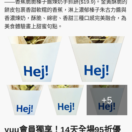
——香蕉脆脆榛子醬煉奶手抓餅($19.9)。金黃酥脆的
餅皮包裹香甜軟糯的香蕉，淋上濃郁榛子朱古力醬與
香濃煉奶，酥脆、綿密、香甜三種口感完美融合，為
美食體驗畫上甜蜜句點。
+5
yuu會員獨享！14天全場95折優