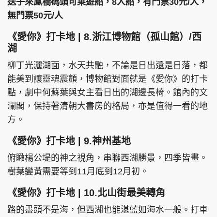
送子來鳳橋碼頭可乘遊船，8人船，有門票30元/人，
無門票50元/人
《愛你》打卡地 | 8.浙江博物館（孤山館）/西
湖
柳丁光灑湖面，水天共融，不論是日出還是日落，都
能美到讓靈魂震顫，博物館對面就是《愛你》的打卡
點，劇中何蘇葉與女主看日出的湖邊長椅。館內的文
瀾閣，保持著清朝大書房的格局，亦是值得一看的地
方。
《愛你》打卡地 | 9.神州基地
俯瞰楊公堤的神之視角，串聯西湖勝景，四季皆畫。
樹葉變黃需要等到11月底到12月初。
《愛你》打卡地 | 10.北山街最美轉角
路的盡頭不是海，但西湖也能湛藍如海水一般。打車