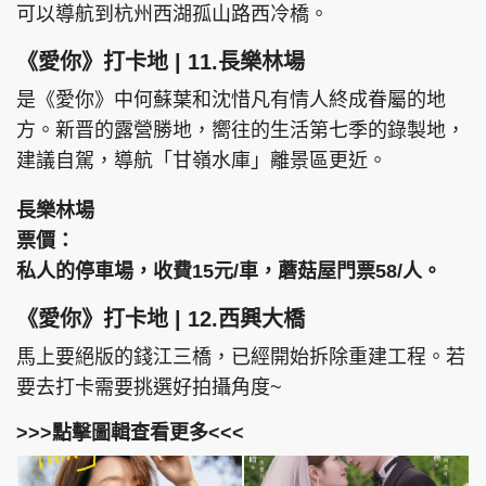
可以導航到杭州西湖孤山路西冷橋。
《愛你》打卡地 | 11.長樂林場
是《愛你》中何蘇葉和沈惜凡有情人終成眷屬的地
方。新晋的露營勝地，嚮往的生活第七季的錄製地，
建議自駕，導航「甘嶺水庫」離景區更近。
長樂林場
票價：
私人的停車場，收費15元/車，蘑菇屋門票58/人。
《愛你》打卡地 | 12.西興大橋
馬上要絕版的錢江三橋，已經開始拆除重建工程。若
要去打卡需要挑選好拍攝角度~
>>>點擊圖輯查看更多<<<