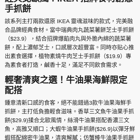
手抓餅
該系列主打兩款還原 IKEA 靈魂滋味的款式，完美融
合品牌經典食材。當中瑞典肉丸蔬菜薯餅芝士手抓餅
（$23.9），結合招牌爆餡肉丸與外脆內綿的蔬菜薯
餅，配上濃郁芝士，口感層次超豐富。同時亦贴心推
出素食選擇，植物素燒牛肉芝士手抓餅（$19.9）專
為素食者打造，鹹香十足，滿足不同飲食需求。
輕奢清爽之選！牛油果海鮮限定
配搭
鍾意清新口感的食客，絕不能錯過3款牛油果海鮮手
抓餅，主打低負擔輕食滋味。香草三文魚牛油果手抓
餅($29.9)揉合北歐風情，絲滑牛油果搭配香濃三文
魚，高雅又順口；大蝦牛油果手抓餅($26.9)以彈牙鮮
蝦搭配綿密牛油果，清爽解膩；仿蟹棒牛油果手抓餅