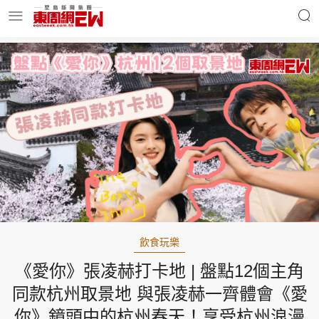
明星名人
時事財經
東周Ladies
優享生活
東周食玩通
會員活動
飲食玩樂
《愛你》張凌赫打卡地 | 盤點12個主角
玄學靈異
東周專欄
同款杭州取景地 與張凌赫一齊體會《愛
你》鏡頭中的杭州春天！享受杭州浪漫