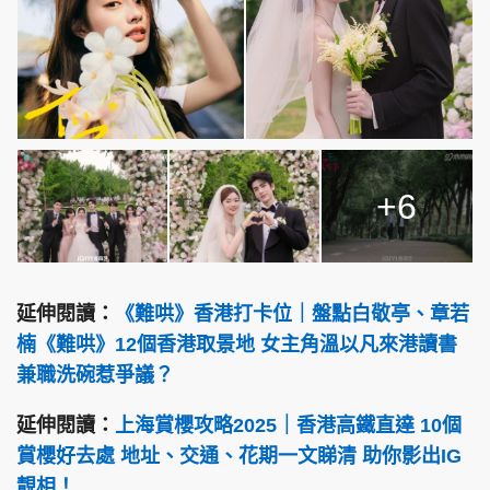
+6
延伸閱讀：
《難哄》香港打卡位｜盤點白敬亭、章若
楠《難哄》12個香港取景地 女主角溫以凡來港讀書
兼職洗碗惹爭議？
延伸閱讀：
上海賞櫻攻略2025｜香港高鐵直達 10個
賞櫻好去處 地址、交通、花期一文睇清 助你影出IG
靚相！