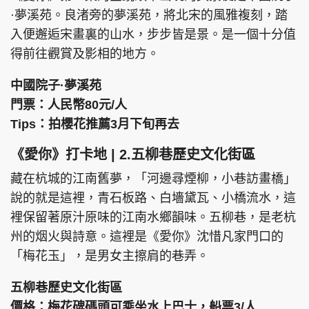
·夢溪苑。良渚旁的夢溪苑，將北宋的風雅複刻，踏
入便邂逅宋畫裏的山水，步步皆是景。是一個十分值
得前往觀賞及影相的地方。
中國院子·夢溪苑
門票：人民幣80元/人
Tips：拍櫻花推薦3月下旬再去
《愛你》打卡地 | 2.五柳巷歷史文化街區
藏在杭城的江南舊夢，「河邊尋煙柳，小巷訪畫橋」
說的就是這裡，青石板路、白墻黛瓦、小橋流水，這
裡保留著原汁原味的江南水鄉韻味。五柳巷，是老杭
州的烟火與詩意。這裡是《愛你》沈惜凡家門口的
「梅花玉」，是男女主擦肩的巷弄。
五柳巷歷史文化街區
價格：梅花碑碼頭可乘坐水上巴士，船票3/人