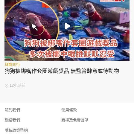
與寵同行
狗狗被綁嘴作套圈遊戲獎品 無監管肆意虐待動物
12小時前
關於我們
使用條款
聯絡我們
版權及免責聲明
隱私政策聲明