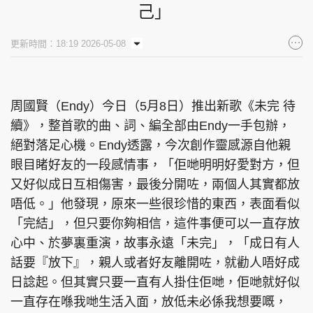
己」
更新時間：18:19 2026-05-08
周國賢（Endy）今日（5月8日）推出新歌《未完 待
續》，整首歌的曲、詞、編全部由Endy一手包辦，
絕對落足心機。Endy透露，今次創作靈感源自他親
眼目睹好友的一段感情事，「佢哋明明好愛對方，但
又好似成日互相傷害，最後分開咗，兩個人其實都放
唔低。」他發現，原來一些很珍惜的東西，表面看似
「完結」，但只要你夠相信，這件事便可以一直存放
心中、於夢裏重演，故事永遠「未完」，「成日有人
話要『放下』，親人或者好友離開咗，就勸人唔好成
日諗起。但其實只要一直有人掛住佢哋，佢哋就好似
一直存在喺我哋生活入面，放低未必係我想要嘅，