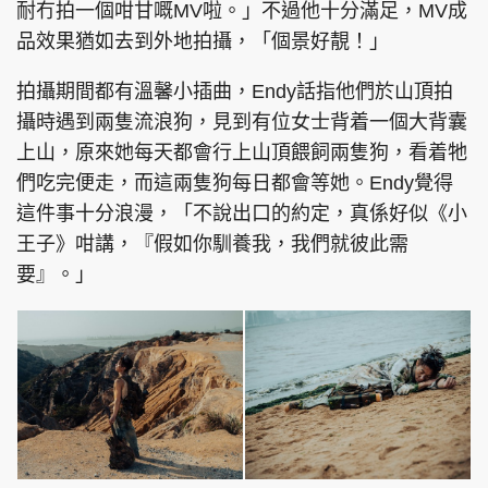
耐冇拍一個咁甘嘅MV啦。」不過他十分滿足，MV成
品效果猶如去到外地拍攝，「個景好靚！」
拍攝期間都有溫馨小插曲，Endy話指他們於山頂拍
攝時遇到兩隻流浪狗，見到有位女士背着一個大背囊
上山，原來她每天都會行上山頂餵飼兩隻狗，看着牠
們吃完便走，而這兩隻狗每日都會等她。Endy覺得
這件事十分浪漫，「不說出口的約定，真係好似《小
王子》咁講，『假如你馴養我，我們就彼此需
要』。」