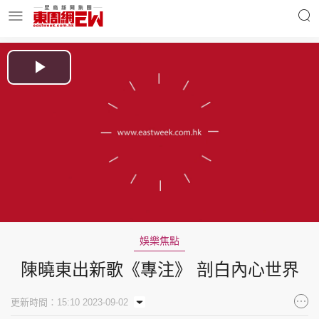
明星名人
時事財經
Play
Video
東周Ladies
優享生活
東周食玩通
會員活動
娛樂焦點
陳曉東出新歌《專注》 剖白內心世界
玄學靈異
東周專欄
更新時間：15:10 2023-09-02