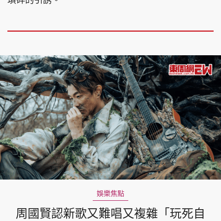
瑣碎的引誘。
頭條搵工
EDUPLUS
關於我們
使用條款
聯絡我們
版權及免責聲明
隱私政策聲明
Copyright © 東周網 版權所有 . 不得轉載
©Eastweek.com.hk. All rights reserved.
娛樂焦點
周國賢認新歌又難唱又複雜「玩死自