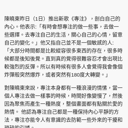
集團旗下品牌
陳曉東昨日（1日）推出新歌《專注》，剖白自己的
內心。他表示:「有時會想專注的做一些事，去做一
些選擇。去專注自己的生活，關心自己的心情，留意
東周刊
cazbuyer
東Touch
自己的變化。」他又指自己並不是一個敏感的人:
「大部分時間都是比較縱容很多東西的存在，很多時
候都是後知後覺。直到真的覺得很難容忍才會出現比
較強烈的反彈。所以有時候有很多人會覺得我會像個
PCM 電腦廣場
星島頭條
星島日報
炸彈般突然爆炸，或者突然有180度大轉變。」
對陳曉東來說，專注本身都有一種浪漫的情愫，當一
個人專注去做一樣事的時候，時間好像變慢了，然後
頭條日報
星島環球
The Standard
因為聚焦而產生一種熱度，整個畫面都有點關於愛的
熱情。 他認為專注自己都是一種保持內心平靜的方
法，專注亦能令人有意識的去防範一些外來的干擾和
親子王
Oh!爸媽
JobMarket