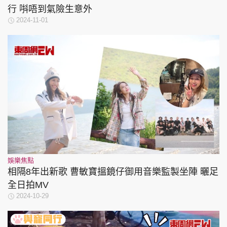
行 唞唔到氣險生意外
2024-11-01
娛樂焦點
相隔8年出新歌 曹敏寶搵鏡仔御用音樂監製坐陣 曬足
全日拍MV
2024-10-29