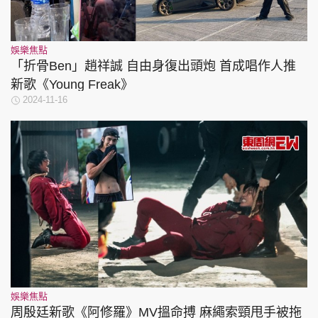
娛樂焦點
「折骨Ben」趙祥誠 自由身復出頭炮 首成唱作人推
新歌《Young Freak》
2024-11-16
娛樂焦點
周殷廷新歌《阿修羅》MV搵命搏 麻繩索頸甩手被拖