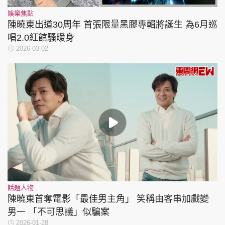
娛樂焦點
陳曉東出道30周年 首張限量黑膠專輯將誕生 為6月巡
唱2.0紅館騷暖身
2026-03-02
話題人物
陳曉東首奪電影「最佳男主角」 笑稱由客串加戲變
男一 「不可思議」似騙案
2026-01-28