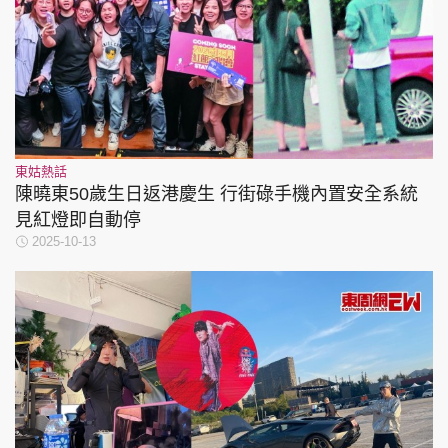
東姑熱話
陳曉東50歲生日返港慶生 行街碌手機內置安全系統
見紅燈即自動停
2025-10-13