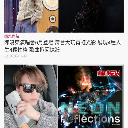
娛樂焦點
陳曉東演唱會6月登場 舞台大玩霓虹光影 展現4種人
生4種性格 歌曲掀回憶殺
2026-03-14