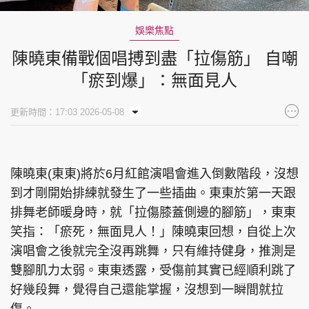
娛樂焦點
陳曉東備戰個唱搏到盡「拉傷筋」 自嘲
「瘀到爆」：無面見人
更新時間：17:03 2026-05-08
陳曉東(東東)將於6月紅館演唱會進入倒數階段，沒想
到才剛開始排練就發生了一些插曲。東東於第一天跟
排舞老師暖身時，就「拉傷膝蓋側邊的腳筋」，東東
笑指：「瘀死，無面見人！」陳曉東回想，自從上次
演唱會之後就完全沒再跳舞，只有維持健身，推測是
雙腳肌力太弱。東東透露，受傷前其實已經順利跳了
好幾段舞，覺得自己還能掌握，沒想到一瞬間就拉