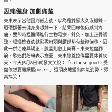
傷。
忍痛健身 加劇痛楚
東東表示當他回到飯店後，以為是雙腳太久沒鍛鍊，
還硬撐著去健身房想練一下，結果回房後仍感到疼
痛，要即時揾醫師進行生物電療、針灸，加上正骨調
整，經過檢查後就發現肩頸與腰部都有些微偏移，因
此一併治療與矯正，膝蓋則敷上藥膏。東東拉傷腳
筋，歌迷們紛紛表示擔憂。東東膝蓋拉傷需要休養幾
天，今天(5月8日)就發文笑說：「so far so good，受
傷依然要繼續擺pose。」還頑皮地擺出帥氣姿勢，認
真搞笑！