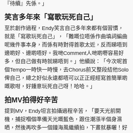
『待續』先係。」
笑言多年來「寫歌玩死自己」
至於創作過程，Endy笑言自己多年來都有個習慣，
就是「寫歌玩死自己」，「難嘅位唔係作曲填詞編曲
呢幾件事本身，而係有時對得首歌太近，反而睇唔到
邊啲好、邊啲唔好。我哋Comment人哋啲嘢容易好
多，但自己做有時就睇唔到。」他續說：「今次呢首
個Tempo一時快一時慢，去Chorus前又整段結他Solo
俾自己，總之好似永遠都唔可以正正經經寫首簡單啲
嘅歌咁，好鍾意玩死自己呀！哈哈。」
拍MV拍得好辛苦
提到MV，Endy坦言拍攝過程辛苦，「要天光前開
機，捕捉嗰個準備天光嘅藍色，跟住潮漲半個身濕
晒，然後再吹多一個鐘海風繼續拍，下晝就暴曬！好