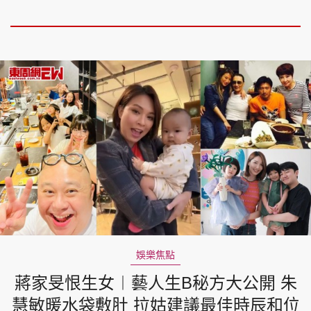
娛樂焦點
蔣家旻恨生女︱藝人生B秘方大公開 朱
慧敏暖水袋敷肚 拉姑建議最佳時辰和位