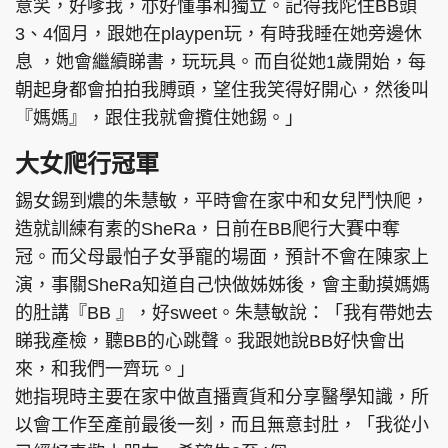
意笑，好嗲我，亦好懂事和獨立。記得我陀住BB頭
3、4個月，跟她在playpen玩，有時我睡在她旁邊休
息 ，她會繼續睇書，玩玩具。而自從她1歲開始，每
朝起身都會拍拍我膊頭，望住我笑得好開心，然後叫
『媽媽』，跟住我就會攬住她錫。」
大女爬行冠軍
錫女錫到燶的朱慧敏，平時會在家中和女兒鬥快爬，
造就訓練有素的SheRa，日前在BB爬行大賽中奪
冠。而父母最怕子女爭寵的場面，預計不會在陳家上
演，事關SheRa知道自己快做姊姊後，會主動摸媽媽
的肚講『BB 』，好sweet。朱慧敏說：「我有帶她去
睇我產檢，聽BB的心跳聲。我跟她說BB好快會出
來，和我們一齊玩。」
她指現時主要在家中做直播賣貨和分享醫學知識，所
以會工作至產前最後一刻，而且無意封肚，「我從小