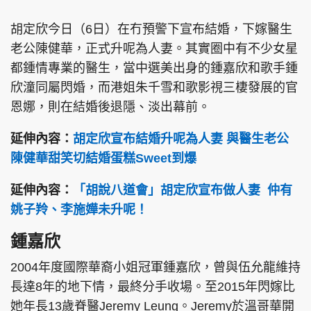
胡定欣今日（6日）在冇預警下宣布結婚，下嫁醫生
老公陳健華，正式升呢為人妻。其實圈中有不少女星
都鍾情專業的醫生，當中選美出身的鍾嘉欣和歌手鍾
欣潼同屬閃婚，而港姐朱千雪和歌影視三棲發展的官
恩娜，則在結婚後退隱、淡出幕前。
延伸內容：
胡定欣宣布結婚升呢為人妻 與醫生老公
陳健華甜笑切結婚蛋糕Sweet到爆
延伸內容：
「胡說八道會」胡定欣宣布做人妻 仲有
姚子羚、李施嬅未升呢！
鍾嘉欣
2004年度國際華裔小姐冠軍鍾嘉欣，曾與伍允龍維持
長達8年的地下情，最終分手收場。至2015年閃嫁比
她年長13歲脊醫Jeremy Leung。Jeremy於溫哥華開