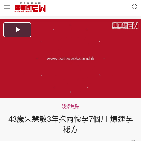
明星名人
時事財經
Play
Video
東周Ladies
優享生活
東周食玩通
會員活動
娛樂焦點
43歲朱慧敏3年抱兩懷孕7個月 爆速孕
玄學靈異
東周專欄
秘方