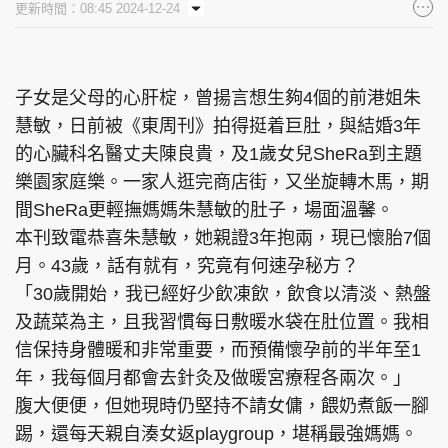
更新時間：08:45 2024-12-24
集團旗下品牌
子女是父母的心肝椗，曾揚言想生夠4個的前港姐朱
慧敏，日前被《東周刊》拍得挺着巨肚，與結婚3年
東周刊
cazbuyer
東Touch
的心臟科名醫丈夫陳良貴，及1歲女兒SheRa到主題
樂園家庭樂。一家人逛完商店街，又坐旋轉木馬，期
間SheRa更輕撫媽媽朱慧敏的肚子，場面溫馨。
PCM 電腦廣場
星島頭條
星島日報
本刊致電恭喜朱慧敏，她親證3年抱兩，現已懷胎7個
月。43歲，話有就有，究竟有何速孕秘方？
「30歲開始，我已經好少飲凍飲，飲食以清淡、熱盤
及蔬菜為主，且我習慣每日敷暖水袋在肚位置。我相
頭條日報
星島環球
The Standard
信保持身體暖和非常重要，而預備懷孕前的半年至1
年，我每個月都會去針灸及做暖宮療程各兩次。」
腹大便便，但她現時仍堅持不請女傭，餵奶煮飯一腳
踢，還每天親自湊女返playgroup，堪稱最強媽媽。
親子王
Oh!爸媽
JobMarket