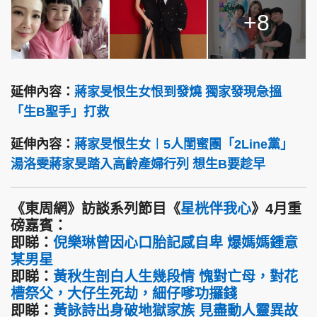
+8
延伸內容：
蔣家旻恨生女恨到發燒 獨家發現急搵
「生B聖手」打救
延伸內容：
蔣家旻恨生女︱5人閨蜜團「2Line黨」
湯洛雯蔣家旻踏入高齡產婦行列 想生B要趁早
《東周網》訪談系列節目《
星桄伴我心
》4月重
磅嘉賓：
即睇：
倪樂琳曾因心口胎記感自卑 爆媽媽鍾意
某男星
即睇：
黃秋生剖白人生幾段情 愧對亡母，對花
槽祭父，大仔生死劫，細仔嗲功攞錢
即睇：
黃詠詩出身破地獄家族 見盡動人靈異故