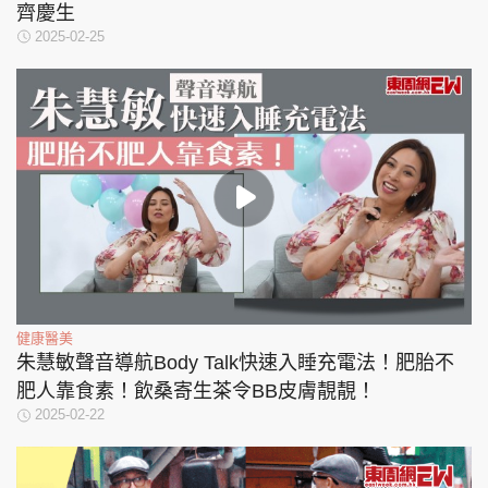
齊慶生
2025-02-25
健康醫美
朱慧敏聲音導航Body Talk快速入睡充電法！肥胎不
肥人靠食素！飲桑寄生茶令BB皮膚靚靚！
2025-02-22