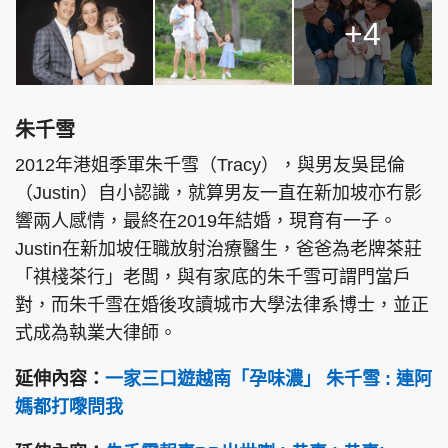
+4
朱千雪
2012年港姐季軍朱千雪（Tracy），與男友吳昆倫
（Justin）自小認識，就算男友一直在新加坡亦冇影
響兩人感情，最終在2019年結婚，現育有一子。
Justin在新加坡任職放射治療醫生，爸爸為老牌茶莊
「祺棧茶行」老闆，與有家底的朱千雪可謂門當戶
對，而朱千雪在婚後攻讀城市大學法律系博士，並正
式成為執業大律師。
延伸內容：
一家三口遊越南「孕味濃」 朱千雪 : 連阿
媽都打嚟問我