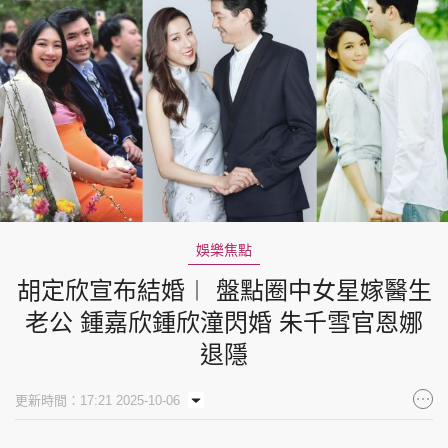
娛樂焦點
胡定欣宣布結婚︱ 盤點圈中女星嫁醫生
老公 鍾嘉欣鍾欣潼閃婚 朱千雪官恩娜
退隱
更新時間：17:21 2025-10-06