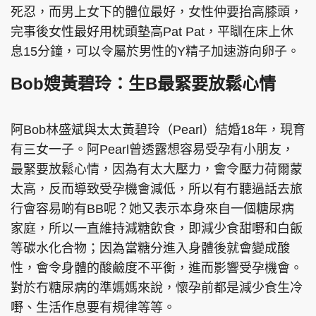
死忍，而男上女下的體位最好，女性仲要抬高膝頭，
完事後女性最好用枕頭墊高Pat Pat，平瞓在床上休
息15分鐘，可以令屬於男性的Y精子加速游向卵子。
Bob嫂黃碧玲：生B最緊要放鬆心情
阿Bob林盛斌與太太黃碧玲（Pearl）結婚18年，現育
有三女一子。阿Pearl曾透露想容易受孕有小朋友，
最緊要放鬆心情，因為有太大壓力，會令壓力荷爾蒙
太高，反而導致受孕機會減低，所以有冇聽過話去旅
行會容易啲有BB呢？她又表示本身來自一個糖尿病
家庭，所以一直維持減糖飲食，即減少食甜嘢和白飯
等碳水化合物；因為當糖分進入身體後就會變成酸
性，會令身體的酸鹼度不平衡，進而影響受孕機會。
對於冇糖尿病的準媽媽來說，懷孕前都是減少食生冷
嘢、生活作息要有規律等等。