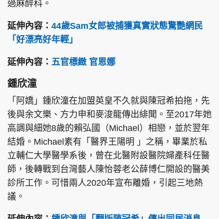
過麻醉科。
延伸內容：
44歲Sam女郎被捕獲真實狀態驚艷網民
「好漂亮好年輕」
延伸內容：
五官標緻 官恩娜
鍾欣潼
「阿嬌」鍾欣潼在加盟英皇不久就與陳冠希拍拖，先
後與余文樂、方力申和麥浚龍傳出緋聞。至2017年她
高調與細她8歲的賴弘國（Michael）相戀，並於翌年
結婚。Michael素有「醫界王陽明 」之稱，畢業於私
立輔仁大學醫學系後，曾在北醫附設醫院婦產科任醫
師，後轉戰到台灣藝人陳怡蓉老公薛博仁開設的醫美
診所工作。可惜兩人2020年宣布離婚，引起三地熱
議。