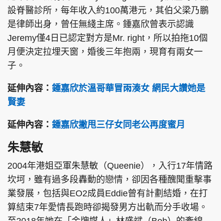
設脊醫診所，每年收入約100萬港元，其伯父梁乃鵬
是律師出身，曾任無綫主席。鍾嘉欣曾表示認識
Jeremy僅4日已認定對方是Mr. right，所以拍拖10個
月便決定拉埋天窗，婚後三年抱兩，現育有兩女一
子。
延伸內容：
鍾嘉欣於溫哥華冒雨湊女 網民大讚她是
賢妻
延伸內容：
鍾嘉欣撇甩三仔女同老公再度蜜月
朱慧敏
2004年港姐亞軍朱慧敏（Queenie），入行17年情路
坎坷，雖有過多段轟動的戀情，卻因各種醜聞重擊事
業發展，包括與EO2成員Eddie曾有計劃結婚，在打
算結束7年愛情長跑時卻揭發男方出軌而分手收場。