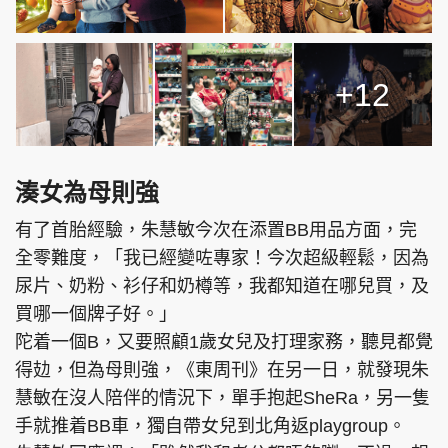
+12
湊女為母則強
有了首胎經驗，朱慧敏今次在添置BB用品方面，完
全零難度，「我已經變咗專家！今次超級輕鬆，因為
尿片、奶粉、衫仔和奶樽等，我都知道在哪兒買，及
買哪一個牌子好。」
陀着一個B，又要照顧1歲女兒及打理家務，聽見都覺
得攰，但為母則強，《東周刊》在另一日，就發現朱
慧敏在沒人陪伴的情況下，單手抱起SheRa，另一隻
手就推着BB車，獨自帶女兒到北角返playgroup。