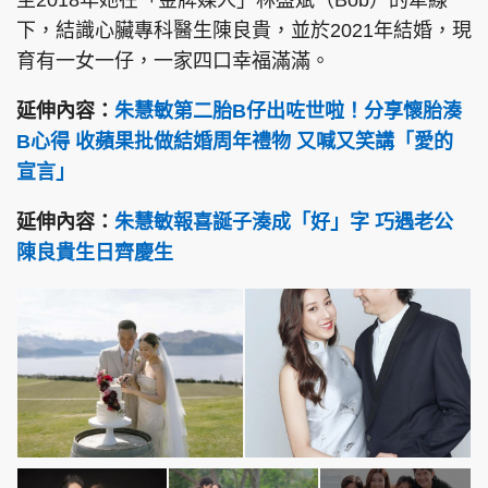
至2018年她在「金牌媒人」林盛斌（Bob）的牽線
下，結識心臟專科醫生陳良貴，並於2021年結婚，現
育有一女一仔，一家四口幸福滿滿。
延伸內容：
朱慧敏第二胎B仔出咗世啦！分享懷胎湊
B心得 收蘋果批做結婚周年禮物 又喊又笑講「愛的
宣言」
延伸內容：
朱慧敏報喜誕子湊成「好」字 巧遇老公
陳良貴生日齊慶生