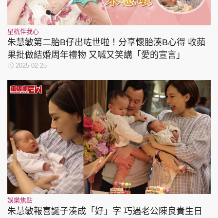
星桄伴我心
朱慧敏第二胎B仔出咗世啦！分享懷胎湊B心得 收蘋
果批做結婚周年禮物 又喊又笑講「愛的宣言」
2025-02-25
娛樂焦點
朱慧敏報喜誕子湊成「好」字 巧遇老公陳良貴生日