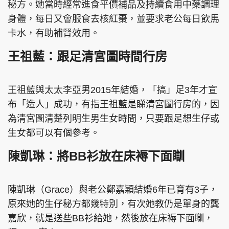
秘方。她當時經常進食平價補品及持續食用中藥調理
身體，每日又會服食去核紅棗，並要求老公每日飲馬
卡水，有助補腎效用。
王祖藍：跟足清宮圖時間行房
王祖藍與太太李亞男2015年結婚，「搞」足3年才宣
布「造人」成功，有指王祖藍是睇清宮圖行房的，因
為清宮圖清楚列明生男生女時間，只要跟足想生仔或
生女都可以有個參考。
陳凱琳：將BB衫放在床褥下面瞓
陳凱琳（Grace）與老公鄭嘉穎結婚6年已育有3子，
原來她的生仔秘方都幾特別，有次她教仍是單身的龔
嘉欣，就是送些BB衫給她，然後放在床褥下面瞓，