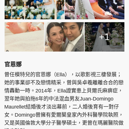
+1
官恩娜
曾任模特兒的官恩娜（Ella），以歌影視三棲發展；
她的事業卻不及戀情精采，曾與吳卓羲離離合合的戀
情轟動一時。2014年，Ella證實患上貝爾氏麻痹症，
翌年她與拍拖6年的中法混血男友Juan-Domingo
Maurellet結婚後才淡出幕前，二人婚後育有一對仔
女。Domingo曾擁有愛爾蘭皇家內外科醫學院執照，
又是英國倫敦大學分子醫學碩士，更曾在瑪麗醫院做