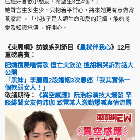
已經好喜歡小朋友，希望生3至4個。」
她聲言生多生少，只抱着平常心，將來她更有意做寄
養家庭 ，「小孩子是人類生命和愛的延續，能夠將
愛及知識承傳 ，好開心。」
《東周網》訪談系列節目《
星桄伴我心
》12月
重磅嘉賓：
肥媽攬屍唱情歌 憶亡夫飲泣 搵胡楓哭訴對話大
公開
「黑妹」李麗霞2段婚姻3次患癌「我其實係一
個軟弱女人！」
敬請期待：
《異空感應》阮浩棕演技大爆發 罕
談緋聞女友何沛珈 致電某人激動爆喊真情流露