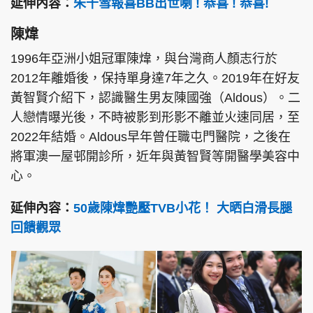
延伸內容：
朱千雪報喜BB出世喇 ! 恭喜 ! 恭喜!
陳煒
1996年亞洲小姐冠軍陳煒，與台灣商人顏志行於
2012年離婚後，保持單身達7年之久。2019年在好友
黃智賢介紹下，認識醫生男友陳國強（Aldous）。二
人戀情曝光後，不時被影到形影不離並火速同居，至
2022年結婚。Aldous早年曾任職屯門醫院，之後在
將軍澳一屋邨開診所，近年與黃智賢等開醫學美容中
心。
延伸內容：
50歲陳煒艷壓TVB小花！ 大晒白滑長腿
回饋觀眾