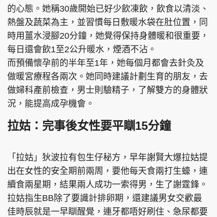
的心態。她稱30歲開始已好少飲凍飲，飲食以清淡、
熱盤及蔬菜為主，並習慣每日敷暖水袋在肚位置，同
時用薑水浸腳20分鐘，她覺得保持身體暖和很重要，
每日還會飲1至2公升暖水，煙酒不沾。
而預備懷孕前的半年至1年，她每個月都會去針灸及
做暖宮療程各兩次。她同時建議計劃生育的朋友，去
做婦科產前檢查，男士則驗精子，了解雙方的身體狀
況，能提高成孕機會。
拉姑：完事後女性要平瞓15分鐘
「拉姑」狄波拉有包生仔秘方，早年謝賢大爆拉姑提
出在女性的安全期前兩周，要他每天食兩打生蠔，連
續食兩星期，結果兩人成功一索得男，生了謝霆鋒。
拉姑指生BB除了要識計排卵期，還建議男女交歡最
佳時辰就是一早瞓醒覺，連牙都唔好刷住、急尿都要