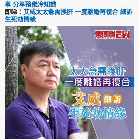
事 分享殯儀冷知識
即睇：
艾威太太急需換肝 一度離婚再復合 細訴
生死劫情緣