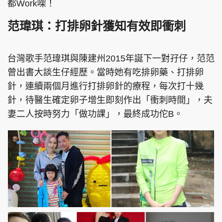
都Work㗎！
范瑋琪：打排卵針獲知有效即衝刺
台灣歌手范瑋琪與陳建州2015年誕下一對孖仔，范范
曾出書大談生仔經歷。當時她有吃排卵藥、打排卵
針，連續兩個月進行打排卵針的療程，每次打十幾
針，待醫生確定卵子增生即刻作出「衝刺時間」，夫
妻二人按時努力「做功課」，最終成功佗B。