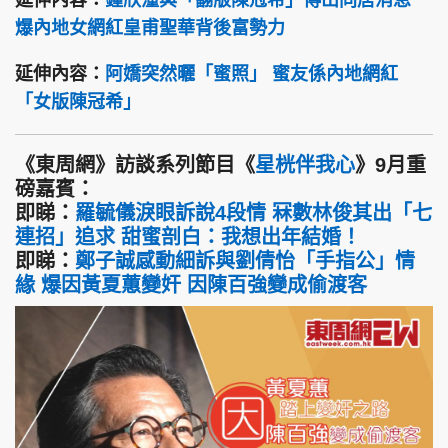
延伸內容：
鍾欣潼與「翻版陳冠希」傳出同居消息
爆內地女網紅皇甫聖華背後富勢力
延伸內容：
阿嬌突然曬「蜜照」 蜜友係內地網紅
「女版陳冠希」
《東周網》訪談系列節目《
星桄伴我心
》9月重
磅嘉賓：
即睇：
羅毓儀淚眼訴說4段情 冧數林俊其出「七
連招」追求 甜蜜剖白：我想出年結婚！
即睇：
鄭子誠感動細訴與劉倩怡「手指公」情
緣 爆因黃夏蕙變奸 因陳百強變成偷渡客