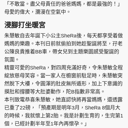
「不敢當。盡父母責任的爸爸媽媽，都是最強的！」
母愛的偉大，瀰漫在空氣中。
浸腳打坐暖宮
頭條搵工
EDUPLUS
朱慧敏自去年誕下小公主SheRa後，每天都享受着做
媽媽的樂趣。本刊日前就偷拍到她趁聖誕將至，孖老
公陳良貴推着BB車，帶女兒到主題樂園感受聖誕的
關於我們
使用條款
氛圍。
聯絡我們
版權及免責聲明
精靈可愛的SheRa，對四周充滿好奇，令朱慧敏全程
隱私政策聲明
綻放慈母笑容。當一家人在櫥窗前駐足時，朱慧敏突
然脫下大褸，令圓渾的肚皮無所遁形，加上下意識的
摸肚和撐腰等大肚婆動作，陀B指數非常高。
Copyright © 東周網 版權所有 . 不得轉載
本刊致電恭喜朱慧敏，她直認快將再當媽媽，還透露
©Eastweek.com.hk. All rights reserved.
已重了22磅，「預產期是明年3月，SheRa 8個月大
的時候，我就懷上第2胎。我是計劃生育的，生完第1
個，已經計劃半年至1年內再懷孕。」