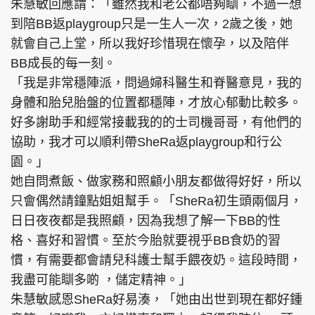
朱慧敏回應謂：「雖然我和老公都唔夠瞓，不過一想
到陪BB返playgroup只是一生人一次，2歲之後，她
就會自己上堂，所以我好珍惜現在懷孕，以及陪伴
BB成長的每一刻。
「我是非常穩陣派，問過婦科醫生和脊醫意見，我的
身體和胎兒胎盤的位置都穩陣，才放心郁動比較多。
好多謝助手和經常接載我的的士司機哥哥，有他們的
協助，我才可以順利帶SheRa返playgroup和行公
園。」
她自問煮飯、做家務和照顧小朋友都做得好好，所以
只會偶然請鐘點姐姐幫手。「SheRa初生頭兩個月，
日日夜夜都是我照顧，因為我想了解一下BB的性
格、喜好和習慣。至於今胎就要視乎BB食奶的習
慣，有需要都會請兒科護士幫手餵夜奶。這段時間，
我盡可能瞓多啲 ，儲定精神。」
朱慧敏感恩SheRa好易湊，「她由出世到現在都好鍾