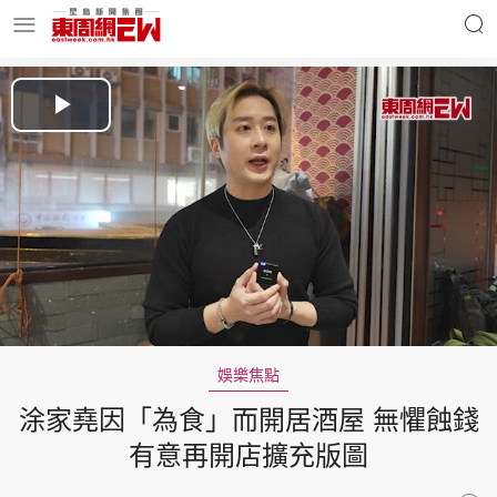
明星名人
時事財經
Play
Video
東周Ladies
優享生活
東周食玩通
會員活動
娛樂焦點
涂家堯因「為食」而開居酒屋 無懼蝕錢
玄學靈異
東周專欄
有意再開店擴充版圖