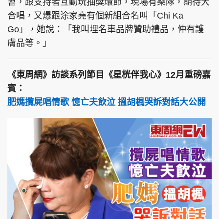
會，跟支持者互動玩抽獎環節，現場有樂隊，期待大
合唱，又爆跟涂家堯有個新組合名叫「Chi Ka
Go」，她說：「我叫埋名車品牌贊助禮品，仲有護
膚品等。」
《東周網》訪談系列節目《星桄伴我心》12月重磅嘉
賓：
肥媽攬屍唱情歌 憶亡夫飲泣 搵胡楓哭訴對話大公開