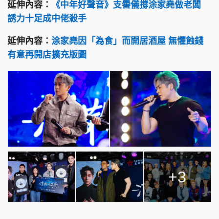
延伸內容：
《中年好聲音》支嚳儀撐涂家堯做老闆
誘力十足成中佬殺手
延伸內容：
涂家堯因「為食」而開居酒屋 無懼蝕錢
有意再開店擴充版圖
+3