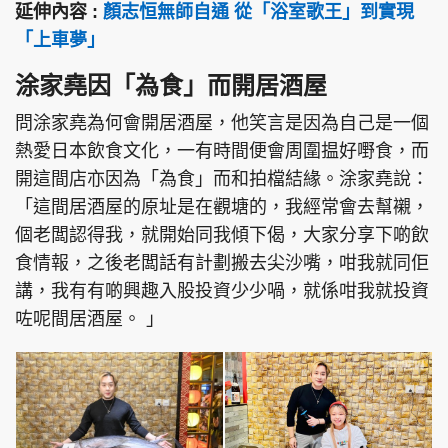
延伸內容 :
顏志恒無師自通 從「浴室歌王」到實現
「上車夢」
涂家堯因「為食」而開居酒屋
頭條搵工
EDUPLUS
問涂家堯為何會開居酒屋，他笑言是因為自己是一個
熱愛日本飲食文化，一有時間便會周圍揾好嘢食，而
開這間店亦因為「為食」而和拍檔結緣。涂家堯說：
關於我們
使用條款
「這間居酒屋的原址是在觀塘的，我經常會去幫襯，
聯絡我們
版權及免責聲明
個老闆認得我，就開始同我傾下偈，大家分享下啲飲
隱私政策聲明
食情報，之後老闆話有計劃搬去尖沙嘴，咁我就同佢
講，我有有啲興趣入股投資少少喎，就係咁我就投資
咗呢間居酒屋。 」
Copyright © 東周網 版權所有 . 不得轉載
©Eastweek.com.hk. All rights reserved.