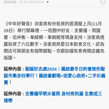
更新時間：15:13 2024-12-12
集團旗下品牌
《中年好聲音》涂家堯有份投資的居酒屋上月(11月
29日）舉行開幕禮，一班圈中好友︰支嚳儀、周國
東周刊
cazbuyer
東Touch
豐、伍仲衡、韋綺姍、車婉婉等現身支持。涂家堯透
露投資了六位數字。涂家堯熱愛日本飲食文化，認為
開店可與朋友有個聚腳點，亦跟拍檔有意再開店擴充
PCM 電腦廣場
星島頭條
星島日報
版圖。
延伸內容 :
聖誕好去處2024︱羅啟豪冬日約會迷你聖
誕市集赤柱舉行！羅啟豪獻唱+送愛心曲奇+二手衫義
賣！
頭條日報
星島環球
The Standard
延伸內容 :
支嚳儀罕晒水着照 身材弗到漏 全靠戒三
樣嘢
親子王
Oh!爸媽
JobMarket