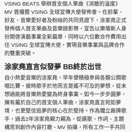
VSING BEATS 舉辦首支個人單曲《消散的溫度》
MV 首播暨 VSING 全球宣傳大使發佈會。在前輩、
好友、音樂愛好者及粉絲的共同見證下，涂家堯正式
發佈個人首支單曲及音樂錄影帶，宣告以樂壇新人身
份開啓演藝事業全新篇章，同時以六位數合作費用出
任 VSING 全球宣傳大使，實現音樂事業與品牌合作
的雙重突破。
涂家堯直言似發夢 BB終於出世
自小熱愛音樂的涂家堯，早年便積極參與各類公開歌
唱比賽，彼時歌手於他而言是遙不可及的夢想，從未
想過能將音樂熱愛變為終身事業。如今一步步圓夢，
擁有屬於自己的首支個人單曲，涂家堯直言宛如夢
境，也更堅信追夢的核心在於堅持。作為獨立廠牌歌
手，過去2年涂家堯親力親為，從選歌、作詞、主題
構思到創作內容打磨、MV 拍攝，所有工作一手共同