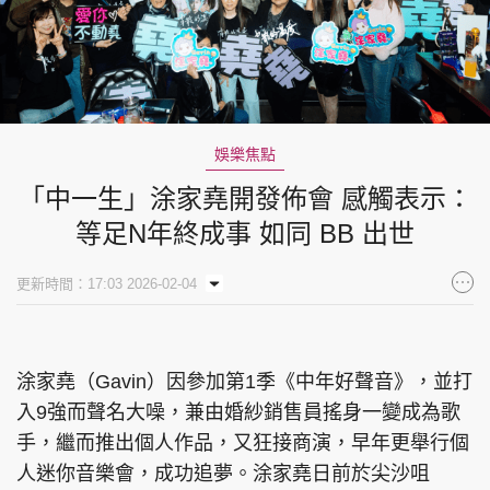
娛樂焦點
「中一生」涂家堯開發佈會 感觸表示：
等足N年終成事 如同 BB 出世
更新時間：17:03 2026-02-04
涂家堯（Gavin）因參加第1季《中年好聲音》，並打
入9強而聲名大噪，兼由婚紗銷售員搖身一變成為歌
手，繼而推出個人作品，又狂接商演，早年更舉行個
人迷你音樂會，成功追夢。涂家堯日前於尖沙咀