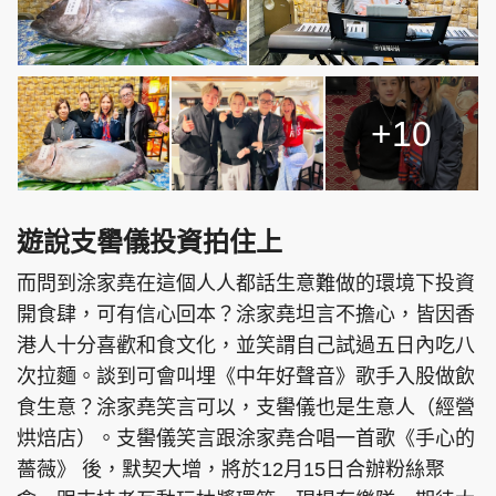
+10
遊說支嚳儀投資拍住上
而問到涂家堯在這個人人都話生意難做的環境下投資
開食肆，可有信心回本？涂家堯坦言不擔心，皆因香
港人十分喜歡和食文化，並笑謂自己試過五日內吃八
次拉麵。談到可會叫埋《中年好聲音》歌手入股做飲
食生意？涂家堯笑言可以，支嚳儀也是生意人（經營
烘焙店）。支嚳儀笑言跟涂家堯合唱一首歌《手心的
薔薇》 後，默契大增，將於12月15日合辦粉絲聚