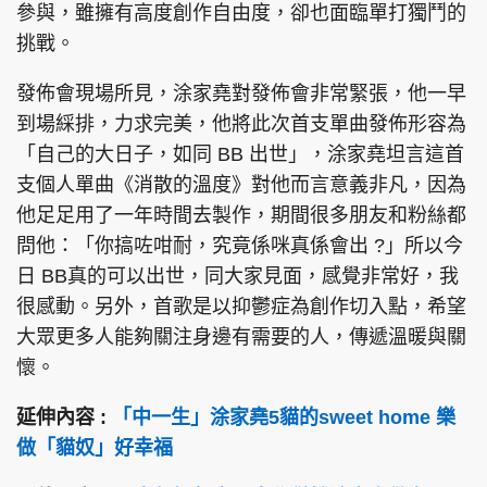
參與，雖擁有高度創作自由度，卻也面臨單打獨鬥的
挑戰。
發佈會現場所見，涂家堯對發佈會非常緊張，他一早
到場綵排，力求完美，他將此次首支單曲發佈形容為
「自己的大日子，如同 BB 出世」，涂家堯坦言這首
支個人單曲《消散的溫度》對他而言意義非凡，因為
他足足用了一年時間去製作，期間很多朋友和粉絲都
問他：「你搞咗咁耐，究竟係咪真係會出 ?」所以今
日 BB真的可以出世，同大家見面，感覺非常好，我
很感動。另外，首歌是以抑鬱症為創作切入點，希望
大眾更多人能夠關注身邊有需要的人，傳遞溫暖與關
懷。
延伸內容 :
「中一生」涂家堯5貓的sweet home 樂
做「貓奴」好幸福