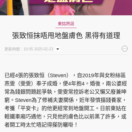
東姑熱話
張致恒抹唔甩地盤膚色 黑得有道理
更新時間：10:05 2025-02-23
已經4張的張致恒（Steven），自2019年與女粉絲區
燕雯（雯雯）奉子成婚，便4年抱4。婚後，兩公婆經
常為錢銀問題起爭執，雯雯常控訴老公又懶又廢兼呻
窮。Steven為了修補夫妻關係，近年發憤搵錢養家，
考獲「平安卡」的他更經常到地盤開工。日前東姑在
輕鐵車廂巧遇他，只見他的膚色比以前黑了許多，或
者開工時太忙唔記得搽防曬啩！