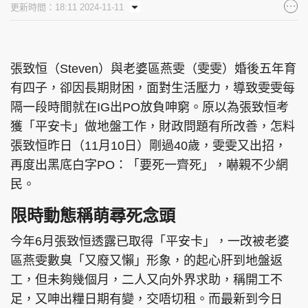
更新時間：18:11 2024-11-11
集團旗下品牌
張致恒（Steven）與老婆區燕雯（雯雯）婚後五年育
有四子，卻因長期財困，面對生活壓力，導致雯雯每
東周刊
cazbuyer
東Touch
隔一段時間就在IG出PO放負呻窮。原以為張致恒考
獲「平安卡」做地盤工作，財政問題有所改善，怎料
張致恒昨日（11月10日）剛過40歲，雯雯又出招，
PCM 電腦廣場
星島頭條
星島日報
再度出黑底白字PO：「要死一齊死」，嚇親不少網
民。
限時動態稱萌尋死念頭
頭條日報
星島環球
The Standard
今年6月張致恒透露已取得「平安卡」，一改被老婆
區燕雯數臭「又廢又懶」形象，的起心肝到地盤返
工，但未夠幾個月，二人又向外界求助，稱開工不
足，又呻出糧日期有變，交唔切租。而最新到今日
親子王
Oh!爸媽
JobMarket