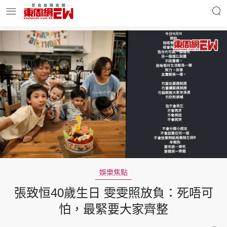
明星名人
時事財經
東周Ladies
優享生活
東周食玩通
會員活動
娛樂焦點
張致恒40歲生日 雯雯照放負：死唔可
玄學靈異
東周專欄
怕，最緊要大家齊整