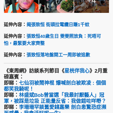
延伸內容：
揭張致恒 街頭拉電纜日賺1千蚊
延伸內容：
張致恒40歲生日 雯雯照放負：死唔可
怕，最緊要大家齊整
延伸內容：
張致恒落地盤開工一周即被追數
《東周網》訪談系列節目《
星桄伴我心
》2月重
磅嘉賓：
即睇：
七仙羽被鬧神棍 爆喊剖白被欺凌 : 個個
都笑我騎呢！
即睇：
林盛斌Bob曾當選「我最討厭藝人」冠
軍，被踩是垃圾 正能量反省：我做錯咗咩嘢？
即睇：
李珊珊罕談舊愛錢嘉樂 剖白患驚恐症瀕