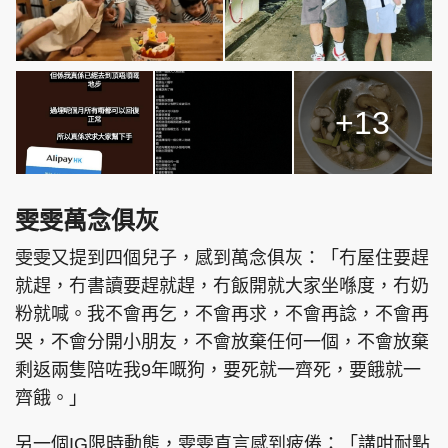
+13
雯雯萬念俱灰
雯雯又提到四個兒子，感到萬念俱灰：「冇屋住要趕
就趕，冇書讀要趕就趕，冇飯開就大家坐喺度，冇奶
粉就喊。我不會再乞，不會再求，不會再諗，不會再
哭，不會分開小朋友，不會放棄任何一個，不會放棄
剩返兩隻陪咗我9年嘅狗，要死就一齊死，要餓就一
齊餓。」
另一個IG限時動態，雯雯直言感到疲倦：「講咁耐點