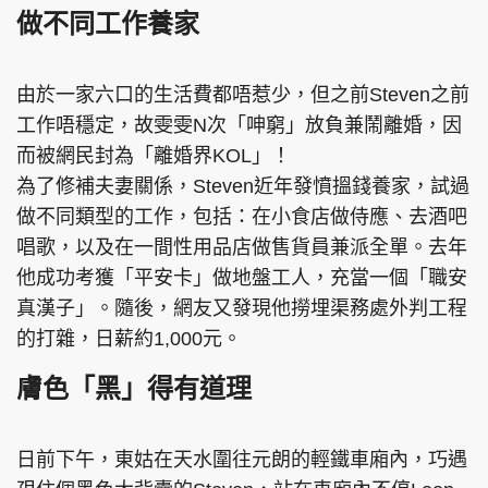
做不同工作養家
由於一家六口的生活費都唔惹少，但之前Steven之前
工作唔穩定，故雯雯N次「呻窮」放負兼鬧離婚，因
而被網民封為「離婚界KOL」！
為了修補夫妻關係，Steven近年發憤搵錢養家，試過
做不同類型的工作，包括：在小食店做侍應、去酒吧
唱歌，以及在一間性用品店做售貨員兼派全單。去年
他成功考獲「平安卡」做地盤工人，充當一個「職安
真漢子」。隨後，網友又發現他撈埋渠務處外判工程
的打雜，日薪約1,000元。
膚色「黑」得有道理
日前下午，東姑在天水圍往元朗的輕鐵車廂內，巧遇