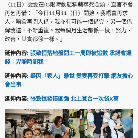
（11日）雯雯在IG限時動態稱萌尋死念頭，直言不會
再乞再借：「今日11月11（日）開始，我唔會再求
人，唔會再問人借，我亦冇可能一個借完，另一個借
俾我還，不斷重複。我每個月生活都係一樣，努力、
頭條搵工
EDUPLUS
改善，其實都係一樣。」
延伸內容:
張致恒落地盤開工一周即被追數 承諾會還
關於我們
使用條款
錢：畀啲時間我
聯絡我們
版權及免責聲明
延伸內容:
疑因「家人」離世 雯雯再受打擊 網友擔心
隱私政策聲明
會出事
延伸內容:
張致恒發憤圖強 北上登台一次袋X萬
Copyright © 東周網 版權所有 . 不得轉載
©Eastweek.com.hk. All rights reserved.