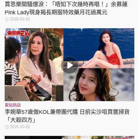
賈思樂開騷爆淚：「唔知下次幾時再唱！」余慕蓮
Pink Lady現身揭長期服特效藥月花過萬元
2026-02-16
東姑熱話
李婉華57歲做KOL兼帶團代購 日前尖沙咀買篋掃貨
「大殺四方」
2025-10-26