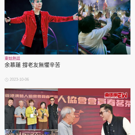
東姑熱話
余慕蓮 撐老友無懼辛苦
2023-10-06