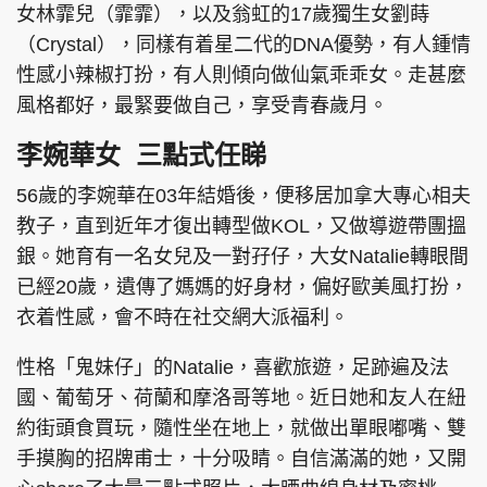
女林霏兒（霏霏），以及翁虹的17歲獨生女劉蒔
（Crystal），同樣有着星二代的DNA優勢，有人鍾情
性感小辣椒打扮，有人則傾向做仙氣乖乖女。走甚麼
風格都好，最緊要做自己，享受青春歲月。
李婉華女 三點式任睇
56歲的李婉華在03年結婚後，便移居加拿大專心相夫
教子，直到近年才復出轉型做KOL，又做導遊帶團搵
銀。她育有一名女兒及一對孖仔，大女Natalie轉眼間
已經20歲，遺傳了媽媽的好身材，偏好歐美風打扮，
衣着性感，會不時在社交網大派福利。
性格「鬼妹仔」的Natalie，喜歡旅遊，足跡遍及法
國、葡萄牙、荷蘭和摩洛哥等地。近日她和友人在紐
約街頭食買玩，隨性坐在地上，就做出單眼嘟嘴、雙
手摸胸的招牌甫士，十分吸睛。自信滿滿的她，又開