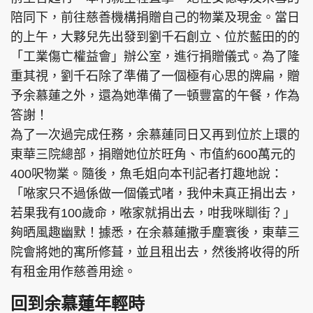
陪同下，前往慈善機構捐贈自己的物業及現金。當日
的上午，大夥兒先出發到劉千石創立、位於藍田的的
「工業傷亡權益會」辦公室，進行捐贈儀式。為了隆
重其視，劉千石除了準備了一個極有心思的牌扁，贈
予余慕蓮之外，還為她準備了一頓豐富的午餐，作為
答謝！
為了一次過完成任務，余慕蓮同日又再到位於上環的
東華三院總部，捐贈她位於旺角、市值約600萬元的
400呎物業。隨後，魚毛姐向本刊記者打趣地說：
「𠵱家只不過係做一個儀式啫，我仲未真正捐出去，
若果我有100歲命，𠵱家就捐出去，咁我咪瞓街？」
夠晒風趣幽默！據悉，在余慕蓮撒手麈寰後，東華三
院會將她的寓所修葺，並且租出去，然後將收得的所
有租金用作慈善用途。
回到余慕蓮年輕時