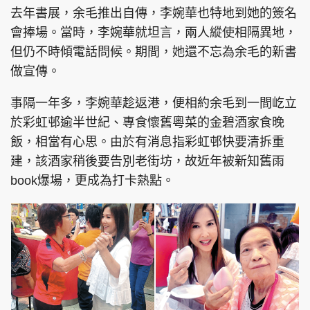
去年書展，余毛推出自傳，李婉華也特地到她的簽名
會捧場。當時，李婉華就坦言，兩人縱使相隔異地，
但仍不時傾電話問候。期間，她還不忘為余毛的新書
做宣傳。
事隔一年多，李婉華趁返港，便相約余毛到一間屹立
於彩虹邨逾半世紀、專食懷舊粵菜的金碧酒家食晚
飯，相當有心思。由於有消息指彩虹邨快要清拆重
建，該酒家稍後要告別老街坊，故近年被新知舊雨
book爆場，更成為打卡熱點。