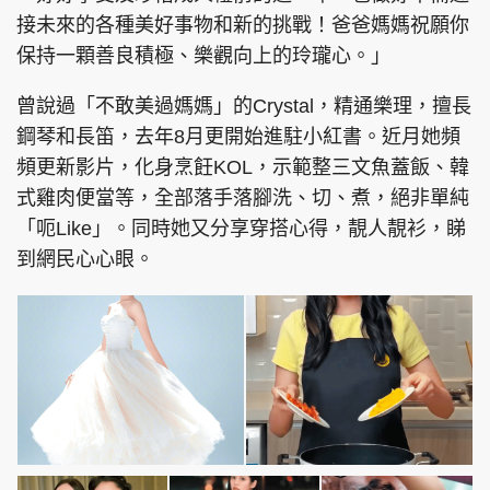
接未來的各種美好事物和新的挑戰！爸爸媽媽祝願你
保持一顆善良積極、樂觀向上的玲瓏心。」
曾說過「不敢美過媽媽」的Crystal，精通樂理，擅長
鋼琴和長笛，去年8月更開始進駐小紅書。近月她頻
頻更新影片，化身烹飪KOL，示範整三文魚蓋飯、韓
式雞肉便當等，全部落手落腳洗、切、煮，絕非單純
「呃Like」。同時她又分享穿搭心得，靚人靚衫，睇
到網民心心眼。