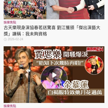
娛樂焦點
古天樂現身演協春茗送驚喜 劉江獲頒「傑出演藝大
獎」謙稱：我未夠資格
2026-02-24
娛樂焦點