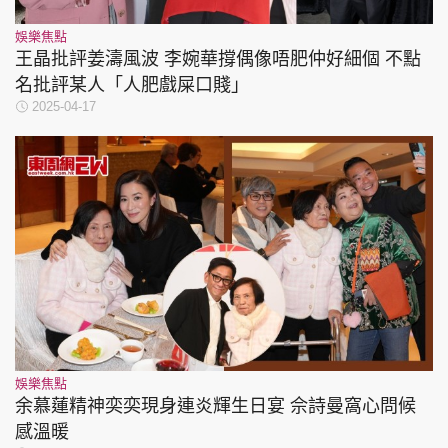
娛樂焦點
王晶批評姜濤風波 李婉華撐偶像唔肥仲好細個 不點
名批評某人「人肥戲屎口賤」
2025-04-17
娛樂焦點
余慕蓮精神奕奕現身連炎輝生日宴 佘詩曼窩心問候
感溫暖