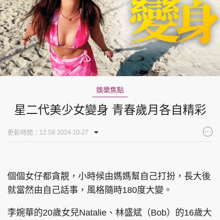
娛樂焦點
星二代美少女變身 青春歲月各自精彩
更新時間：12:59 2024-10-27
個個女仔都貪靚，小時候由媽媽幫自己打扮，長大後
就當然由自己話事，風格隨時180度大變。
李婉華的20歲女兒Natalie、林盛斌（Bob）的16歲大