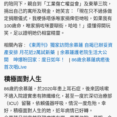
的陪同下，親自到「工業傷亡權益會」及東華三院，
捐出自己的寓所及現金，她笑言：「現在只不過係做
定捐贈儀式，我梗係唔係𠵱家捐俾佢哋啦，如果我有
100歲命，𠵱家捐咗咪要瞓街，哈哈！」還懂得開玩
笑，足以證明她仍相當精靈。
相關內容 :
《東周刊》獨家訪問余慕蓮 自揭已辦妥資
產安排 月花近2萬試新藥
|
余慕蓮護老院生活大公
開 呻爆盼回家：度日如年！
|
86歲余慕蓮病癒後
首次唱Live
積極面對人生
86歲的余慕蓮，於2020年患上耳石症，後來因咳嗽
不適入院證實患有肺纖維化，甚至一度於深切治療部
（ICU）留醫，依賴儀器呼吸，情況一度危殆。幸
好，積極面對人生的她，近年病情已好轉。