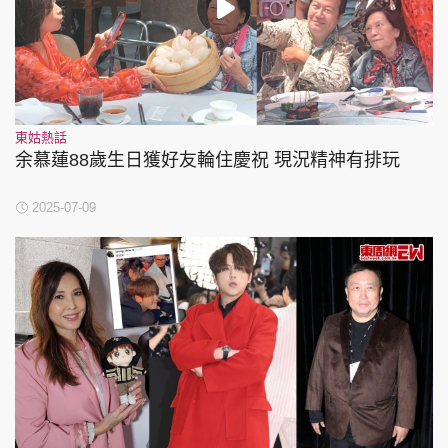
東姑熱話
余慕蓮88歲生日獲好友輪住慶祝 現況精神有排玩
2025-07-09