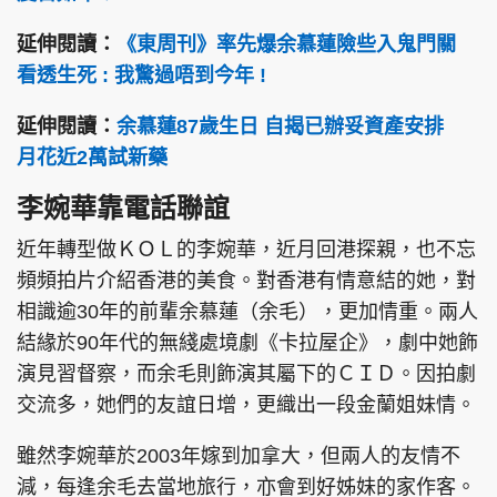
延伸閱讀：
《東周刊》率先爆余慕蓮險些入鬼門關
看透生死 : 我驚過唔到今年 !
頭條搵工
EDUPLUS
延伸閱讀：
余慕蓮87歲生日 自揭已辦妥資產安排
月花近2萬試新藥
關於我們
使用條款
李婉華靠電話聯誼
聯絡我們
版權及免責聲明
近年轉型做ＫＯＬ的李婉華，近月回港探親，也不忘
隱私政策聲明
頻頻拍片介紹香港的美食。對香港有情意結的她，對
相識逾30年的前輩余慕蓮（余毛），更加情重。兩人
結緣於90年代的無綫處境劇《卡拉屋企》，劇中她飾
演見習督察，而余毛則飾演其屬下的ＣＩＤ。因拍劇
Copyright © 東周網 版權所有 . 不得轉載
©Eastweek.com.hk. All rights reserved.
交流多，她們的友誼日增，更織出一段金蘭姐妹情。
雖然李婉華於2003年嫁到加拿大，但兩人的友情不
減，每逢余毛去當地旅行，亦會到好姊妹的家作客。