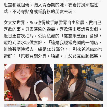
思霆和戴祖儀。踏入青春期的她，衣着打扮漸趨性
感，不時穿貼身或低胸衫約朋友去玩。
女大女世界，Bob也得放手讓霏霏自由發展，做自己
喜歡的事。具表演慾的霏霏，喜歡演出英語音樂劇，
近日更首次拍片，公開私藏的「霏霏米芝蓮」食肆，
還跑到深水埗做食評，「這是我經常光顧的一間店，
無論甚麼時候去，總是10分滿分。」引來爸爸Bob也
讚好：「幫我買碗外賣，唔該。」父女互動超搞笑。