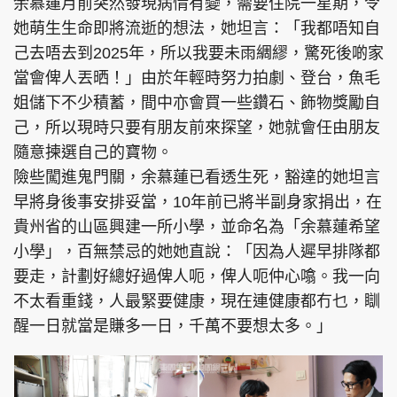
余慕蓮月前突然發現病情有變，需要住院一星期，令
她萌生生命即將流逝的想法，她坦言：「我都唔知自
己去唔去到2025年，所以我要未雨綢繆，驚死後啲家
當會俾人丟晒！」由於年輕時努力拍劇、登台，魚毛
姐儲下不少積蓄，間中亦會買一些鑽石、飾物獎勵自
己，所以現時只要有朋友前來探望，她就會任由朋友
隨意揀選自己的寶物。
險些闖進鬼門關，余慕蓮已看透生死，豁達的她坦言
早將身後事安排妥當，10年前已將半副身家捐出，在
貴州省的山區興建一所小學，並命名為「余慕蓮希望
小學」，百無禁忌的她她直說：「因為人遲早排隊都
要走，計劃好總好過俾人呃，俾人呃仲心噏。我一向
不太看重錢，人最緊要健康，現在連健康都冇乜，瞓
醒一日就當是賺多一日，千萬不要想太多。」