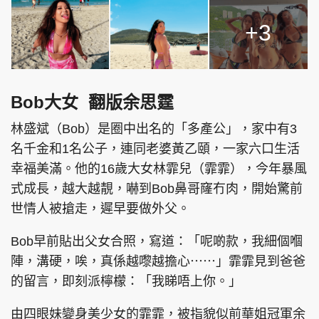
+3
Bob大女 翻版余思霆
林盛斌（Bob）是圈中出名的「多產公」，家中有3
名千金和1名公子，連同老婆黃乙頤，一家六口生活
幸福美滿。他的16歲大女林霏兒（霏霏），今年暴風
式成長，越大越靚，嚇到Bob鼻哥窿冇肉，開始驚前
世情人被搶走，遲早要做外父。
Bob早前貼出父女合照，寫道：「呢啲款，我細個嗰
陣，溝硬，唉，真係越嚟越擔心⋯⋯」霏霏見到爸爸
的留言，即刻派檸檬：「我睇唔上你。」
由四眼妹變身美少女的霏霏，被指貌似前華姐冠軍余