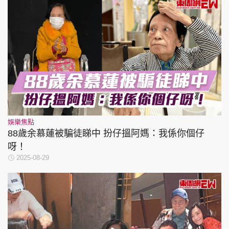
娛樂焦點
88歲余慕蓮被騙徒睇中 扮仔搵阿媽：我係你個仔
呀！
2025-08-29