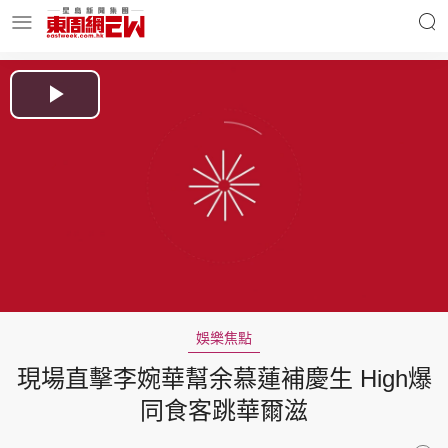
明星名人
時事財經
Play
Video
東周Ladies
優享生活
東周食玩通
會員活動
娛樂焦點
現場直擊李婉華幫余慕蓮補慶生 High爆
玄學靈異
東周專欄
同食客跳華爾滋