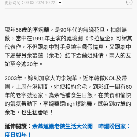
更新時間：09:03 2024-10-22
集團旗下品牌
現年56歲的李婉華，是90年代的無綫花旦，拍劇無
數，當中在1991年主演的處境劇《卡拉屋企》可謂其
東周刊
cazbuyer
東Touch
代表作，不但跟劇中對手吳鎮宇戲假情真，又跟劇中
下屬警員余慕蓮（余毛）結下金蘭姐妹情，兩人的友
誼至今逾30年。
PCM 電腦廣場
星島頭條
星島日報
2003年，嫁到加拿大的李婉華，近年轉做KOL及帶
團，上周在港期間，她便相約余毛，到彩虹一間有60
年的老字號酒家，為余毛補食生日飯。在美食和愉快
的氣氛帶動下，李婉華還high爆跳舞，感染到87歲的
頭條日報
星島環球
The Standard
余毛，也生猛番晒！
延伸閱讀：
余慕蓮護老院生活大公開 呻爆盼回家：
度日如年！
親子王
Oh!爸媽
JobMarket