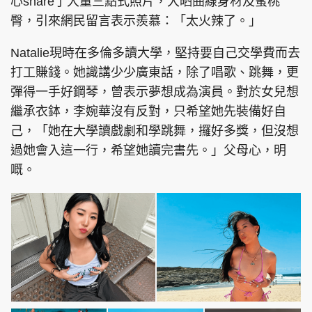
心share了大量三點式照片，大晒曲線身材及蜜桃
臀，引來網民留言表示羨慕：「太火辣了。」
Natalie現時在多倫多讀大學，堅持要自己交學費而去
打工賺錢。她識講少少廣東話，除了唱歌、跳舞，更
彈得一手好鋼琴，曾表示夢想成為演員。對於女兒想
繼承衣鉢，李婉華沒有反對，只希望她先裝備好自
己，「她在大學讀戲劇和學跳舞，攞好多獎，但沒想
過她會入這一行，希望她讀完書先。」父母心，明
嘅。