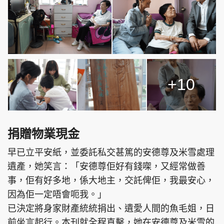
+10
捐贈物業現金
早已立平安紙，並委託私交甚篤的安德尊及米雪處理
遺產，她笑言：「安德尊佢好有錢㗎，又經常做善
事，佢有好多地，係大地主，交託俾佢，我最安心，
因為佢一定唔會呃我。」
已決定將身家財產統統捐出、遺愛人間的魚毛姐，日
前坐言起行。本刊就全程直擊，她在安德尊及米雪的