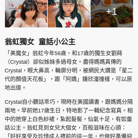
+1
翁虹獨女 童話小公主
「美魔女」翁虹今年56歲，和17歲的獨生女劉蒔
（Crystal）卻似姊妹多過母女。盡得媽媽真傳的
Crystal，眼大鼻高，輪廓分明，被網民大讚是「星二
代的顏值天花板」，跟「阿嬌」鍾欣潼撞樣，可以原
地出道。
Crystal自小聽話乖巧，現時在美國讀書，跟媽媽分隔
兩地。早前她17歲生日，特地影了一輯紀念寫真。相
中的她穿上白色紗裙，紮起髮髻，仙氣十足，有如童
話公主。翁虹見到女兒大個女，百般滋味在心頭：
「好好享受及珍惜成人禮前的這一年，也做好準備迎