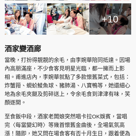
+10
酒家變酒廊
當晚，打扮得靚靚的余毛，由李婉華陪同抵達。因場
內高朋滿座，不少食客見明星光臨，都一擁而上影
相。甫進店內，李婉華就點了多款懷舊菜式，包括：
炸蟹箝、蜆蚧鯪魚球、豬肺湯、八寶鴨等，她還細心
地為余毛夾餸及剪碎送上，令余毛食到津津有味，笑
顏逐開。
至食飯中段，酒家老闆娘突然唱卡拉OK娛賓，當唱
完〈每當變幻時〉等幾首懷舊金曲後，全場氣氛高
漲！隨即，她又問在場食客有否十月生日，跟着便為