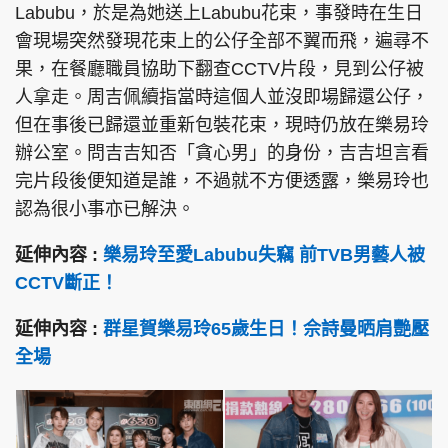
Labubu，於是為她送上Labubu花束，事發時在生日
會現場突然發現花束上的公仔全部不翼而飛，遍尋不
果，在餐廳職員協助下翻查CCTV片段，見到公仔被
人拿走。周吉佩續指當時這個人並沒即場歸還公仔，
頭條搵工
EDUPLUS
但在事後已歸還並重新包裝花束，現時仍放在樂易玲
辦公室。問吉吉知否「貪心男」的身份，吉吉坦言看
完片段後便知道是誰，不過就不方便透露，樂易玲也
關於我們
使用條款
認為很小事亦已解決。
聯絡我們
版權及免責聲明
隱私政策聲明
延伸內容 :
樂易玲至愛Labubu失竊 前TVB男藝人被
CCTV斷正！
延伸內容 :
群星賀樂易玲65歲生日！佘詩曼晒肩艷壓
Copyright © 東周網 版權所有 . 不得轉載
©Eastweek.com.hk. All rights reserved.
全場