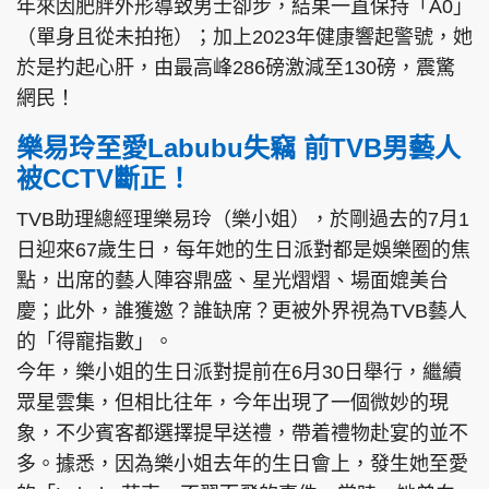
年來因肥胖外形導致男士卻步，結果一直保持「A0」
（單身且從未拍拖）；加上2023年健康響起警號，她
於是扚起心肝，由最高峰286磅激減至130磅，震驚
網民！
樂易玲至愛Labubu失竊 前TVB男藝人
被CCTV斷正！
TVB助理總經理樂易玲（樂小姐），於剛過去的7月1
日迎來67歲生日，每年她的生日派對都是娛樂圈的焦
點，出席的藝人陣容鼎盛、星光熠熠、場面媲美台
慶；此外，誰獲邀？誰缺席？更被外界視為TVB藝人
的「得寵指數」。
今年，樂小姐的生日派對提前在6月30日舉行，繼續
眾星雲集，但相比往年，今年出現了一個微妙的現
象，不少賓客都選擇提早送禮，帶着禮物赴宴的並不
多。據悉，因為樂小姐去年的生日會上，發生她至愛