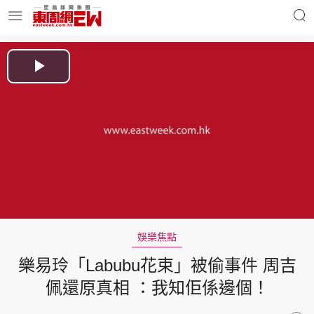
明星名人
時事財經
Play
Video
東周Ladies
優享生活
東周食玩通
會員活動
娛樂焦點
樂易玲「Labubu花束」被偷事件 周吉
玄學靈異
東周專欄
佩還原真相 ：我知佢係邊個！