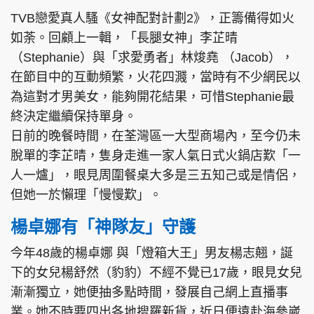
TVB戀愛真人騷《女神配對計劃2》，正籌備得如火
如荼。回顧上一輯，「長腿女神」李芷晴
（Stephanie）與「求愛勇者」林焌堯 （Jacob），
在節目中的互動頻繁，火花四濺，當時有不少網民以
為這對才男美女，能夠開花結果，可惜Stephanie最
終決定繼續保持單身。
日前的晚餐時間，在荃灣區一大型商場內，至今仍未
脫單的李芷晴，隻身走進一家人氣日式火鍋店歎「一
人一爐」，眼見周圍餐桌大多是三五知己或是情侶，
但她一於懶理「慢慢歎」。
楊卓娜有「神隊友」守護
今年48歲的楊卓娜 與「燈箱大王」男友楊志翹，誕
下的女兒楊舒然（豹豹）不經不覺已17歲，眼見女兒
漸漸獨立，她便抽多點時間，發展自己網上直播事
業。她不時要四出各地搜羅新貨，近日便遠赴海參崴