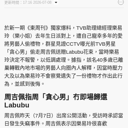
更新時間：17:16 2026-07-08
集團旗下品牌
於新一期《東周刊》獨家爆料，TVB助理總經理樂易
玲（樂小姐）去年生日派對上，遭自己寵幸多年的愛
東周刊
cazbuyer
東Touch
將男藝人偷禮物，群星見證CCTV曝光前TVB男星
「貪心男」偷走周吉佩送贈Labubu花束，當時樂易
玲決定不報警，以低調處理。據指，該名40多歲已離
PCM 電腦廣場
星島頭條
星島日報
巢轉戰內地市場的男藝人向圈內人解釋，因當時壓力
大及以為樂易玲不會察覺遺失了一份禮物才作出此行
為，並感到後悔。
周吉佩指周「貪心男」冇即場歸還
頭條日報
星島環球
The Standard
Labubu
周吉佩昨天（7月7日）出席公開活動，受訪時承認當
日發生失竊事件。周吉佩表示因樂易玲很喜歡
親子王
Oh!爸媽
JobMarket