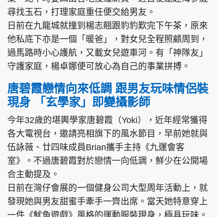
尋找玉石，打理家庭重任便交給男友。
日前在九龍城就撞到楊志翹跟豹豹歎完下午茶，原來
他私底下亦是一個「暖爸」，對女兒全程照顧周到，
過馬路時小心護航，又載女兒遊車河。有「神隊友」
守護家庭，楊卓娜便可放心為自己的事業拼搏。
唐碧霞戀情向來低調 跟男友玩味情侶裝
現身 「玄學家」即變攝影師
今年32歲的堪輿學家唐碧霞（Yoki），近年經常獲得
各大電視台，邀請亮相旗下的風水節目，早前她就與
伍詠薇、廿四味成員Brian攜手主持《九運會客
室》。不過唐碧霞對於戀情一向低調，鮮少在公開場
合主動提及。
日前在灣仔會展的一個健身公司大型周年活動上，就
發現她與男友甜蜜手牽手一齊出席。當天她特意穿上
一件《魷魚遊戲》風格的運動服裝現身，極具玩味。