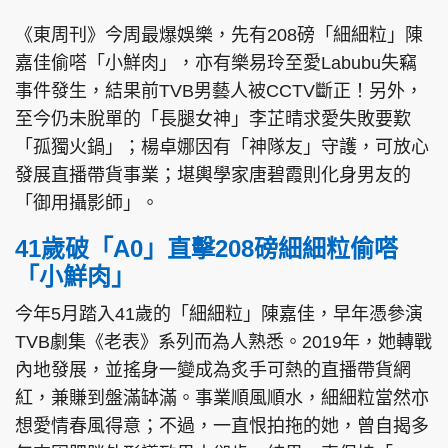
《東周刊》今周最爆娛樂，先有208磅「細細粒」陳
嘉佳偷嗒「小鮮肉」，亦有樂易玲至愛Labubu失竊
事件發生，結果前TVB男藝人被CCTV斷正！另外，
至今仍未脫單的「長腿女神」李芷晴求愛失敗要歎
「孤獨火鍋」；楊卓娜因有「神隊友」守護，可放心
發展直播帶貨事業；堪輿學家唐碧霞則化身男友的
「御用攝影師」。
41歲破「A0」直擊208磅細細粒偷嗒
「小鮮肉」
今年5月踏入41歲的「細細粒」陳嘉佳，早年憑參演
TVB劇集《老表》系列而為人熟悉。2019年，她轉戰
內地發展，並搖身一變成為炙手可熱的直播帶貨網
紅，兼賺到盤滿缽滿。事業順風順水，細細粒當然亦
想愛情春風得意；不過，一直恨拍拖的她，曾自揭多