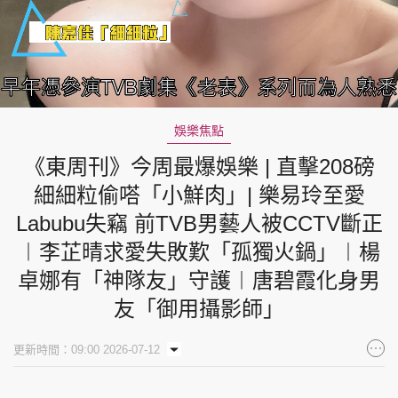
Loaded
:
Unmute
4.86%
娛樂焦點
《東周刊》今周最爆娛樂 | 直擊208磅
細細粒偷嗒「小鮮肉」| 樂易玲至愛
Labubu失竊 前TVB男藝人被CCTV斷正
︱李芷晴求愛失敗歎「孤獨火鍋」︱楊
卓娜有「神隊友」守護︱唐碧霞化身男
友「御用攝影師」
更新時間：09:00 2026-07-12