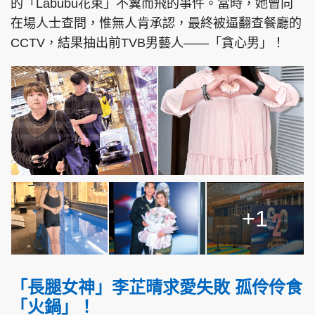
的「Labubu花束」不翼而飛的事件。當時，她曾向
在場人士查問，惟無人肯承認，最終被逼翻查餐廳的
CCTV，結果抽出前TVB男藝人——「貪心男」！
+1
「長腿女神」李芷晴求愛失敗 孤伶伶食
「火鍋」！