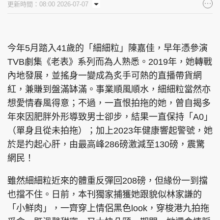
更新時間：08:00 2026-07-07
集團旗下品牌
今年5月踏入41歲的「細細粒」陳嘉佳，早年憑參演
TVB劇集《老表》系列而為人熟悉。2019年，她轉戰
東周刊
cazbuyer
東Touch
內地發展，並搖身一變成為炙手可熱的直播帶貨網
紅，兼賺到盤滿缽滿。事業順風順水，細細粒當然亦
想愛情春風得意；不過，一直恨拍拖的她，曾自揭多
PCM 電腦廣場
星島頭條
星島日報
年來因肥胖外形導致男士卻步，結果一直保持「A0」
（單身且從未拍拖）；加上2023年健康響起警號，她
於是扚起心肝，由最高峰286磅激減至130磅，震驚
網民！
頭條日報
星島環球
The Standard
雖然細細粒近來的體重反彈回208磅，但緣份一到擋
也擋不住。日前，本刊獨家捕獲她跟貌似林家謙的
「小鮮肉」，一齊穿上情侶黑色look，穿梭港九拍拖
親子王
Oh!爸媽
JobMarket