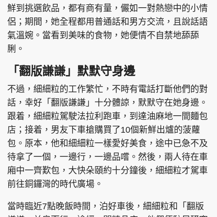
鮮到挑選飲品，都有商有量，儼如一對熱戀中的小情
侶；期間，她全程都用普通話和男方交流，且說話語
氣溫婉。當看到美味的食物，她便情不自禁地舔舔
脷。
「翻版謙謙」默默守身邊
不過，細細粒的工作繁忙，不時有電話打斷他們的對
話，幸好「翻版謙謙」十分體諒，默默守在她身邊。
跟着，細細粒駕駛法拉利跑車，到達油麻地一間麵包
店；接着，男友下車搶購買了10個新鮮出爐的菠蘿
包。原本，他和細細粒一樣愛好美食，途中已急不及
待拿了一個，一邊行，一邊品嚐。然後，兩人待在車
廂中一齊歎包，大快朵頤約十分鐘後，細細粒才駕車
前往銅鑼灣的時代廣場。
當時臨近7點晚飯時間，泊好車後，細細粒和「翻版