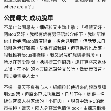
後還公開搵老公：「我的第一次⋯⋯影婚紗相，新郎
where are u？」
公開尋夫 成功脫單
不單止公開尋夫，細細粒又主動出擊：「祖藍又好、
阿Bob又好，我都有話有男仔唔該介紹下，我啱啱喺
佛山做完阿Bob嘅演唱會，後台見到面，佢話我成日
唔喺香港好難搞，唔係冇幫我搵，但真係冇乜反應，
咁我惟有focus事業囉，我又過咗好想結婚階段。」
所以在等愛期間，她拼搏工作搵錢，還打算將來退休
之後，在不同的地方開連鎖營養會所，做健康教育，
幫助要需要人士。
不過，皇天不負有心人，細細粒即使近來的體重反彈
到208磅，但原來已成功脫單。日前下午，她跟一名
貌似音樂人林家謙的「小鮮肉」，現身中環IFC的超
市拍拖。當天，兩人身穿黑色情侶look，由揀凍櫃海