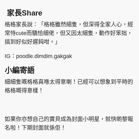
家長Share
格格家長說：「格格雖然細隻，但深得全家人心，經
常恃cute而驕恰細佬，但又因太細隻，動作好笨拙，
搞到好似好遲鈍咁。」
IG：poodle.dimdim.gakgak
小編寄語
細細隻嘅格格真喺太得意喇！已經可以想象到平時的
格格嘅得意樣！
如果你亦想自己的寶貝成為封面小明星，就快啲黎報
名啦！下期封面就係佢！