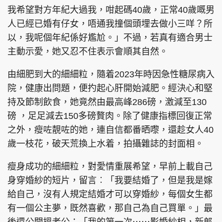
我希望對方年紀大過我，咁起碼40歲，正常40歲嘅男
人已經已婚有仔女，唔通我撞個頭埋去做小三咩？所
以，我呢個年紀係好尷尬。」不過，若真有適合男士
主動示愛，她又忍不住表示會順其自然。
由細肥到大的細細粒，隨着2023年時因急性糖尿病入
院，健康出問題，便扚起心肝開始減肥。經決心和堅
持及節制飲食，她竟然由最高峰286磅，激減至130
磅 ，足足減去150多磅贅肉。除了健康指標回復正常
之外，瘦咗靚咗的她，連自信都番晒嚟，還趁女人40
歲一枝花，破天荒換上水着，拍攝雜誌的封面相。
瘦身成功的細細粒，對愛情重展希望，早前上載自己
身穿婚紗的短片，留言︰「我要結婚了，但是我是嫁
給自己，沒有人規定結婚才可以穿婚紗，每個女生都
有一個公主夢，既然喜歡，那自己為自己買單。」最