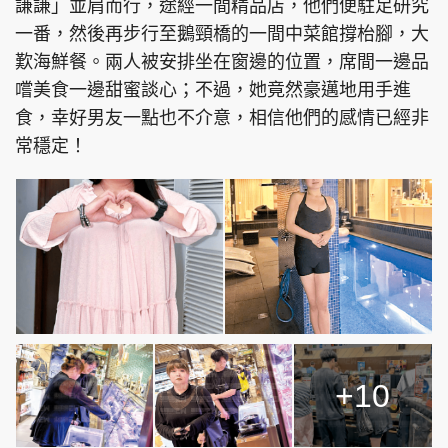
謙謙」並肩而行，途經一間精品店，他們便駐足研究
一番，然後再步行至鵝頸橋的一間中菜館撐枱腳，大
歎海鮮餐。兩人被安排坐在窗邊的位置，席間一邊品
嚐美食一邊甜蜜談心；不過，她竟然豪邁地用手進
食，幸好男友一點也不介意，相信他們的感情已經非
常穩定！
+10