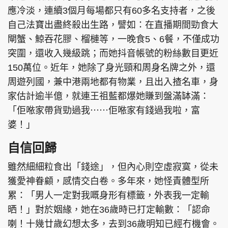
應冷淡，連續3個月每場都只有60多名支持者，之後
自己法寶出盡終殺出生路，譬如：在直播期間勁食大
閘蟹、鯨吞花膠、榴槤等，一晚食5、6餐，不僅成功
突圍，還收入幾級跳；而她抖音帳號的粉絲數目更近
150萬位。近年，她除了身光頸和周身名牌之外，還
周遊列國，兼中港兩地都有物業，且出入揸名車，身
家估計逾半億，就連王祖藍都爆她賺到盤滿缽滿：
「佢𠵱家帶貨勁過我⋯⋯佢𠵱家有錢過我啦，富
婆！」
自信回歸
雖然細細粒食出「錢途」，但內心則空虛寂寞，從未
獲愛神眷顧，感情交白卷。多年來，她怪責體型所
累：「男人一定對我嘅身形有標籤，外表我一定輸
晒！」對於姻緣，她在36歲時已打定輸數：「認命
喇！十幾廿歲幻想太多，去到36歲明知已經冇機會。