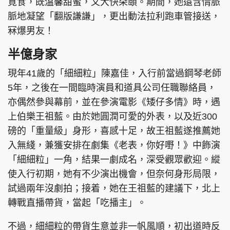
覓食，既溫馨甜蜜，又大快朵頤。期間，她還含情脈
脈地凝望「翻版謙謙」，更出動法拉利跑車管接送，
冧爆男友！
半億身家
頭條搵工
EDUPLUS
現年41歲的「細細粒」陳嘉佳，入行前當過鋼琴老師
5年，之後在一間臨時演員和道具公司任職聯絡員，
關於我們
使用條款
亦偶然參與幕前，並在參演電影《矮仔多情》時，遇
聯絡我們
版權及免責聲明
上伯樂王祖藍。由於她圓潤可愛的外表，以及近300
隱私政策聲明
磅的「重量級」身形，喜感十足，故王祖藍遂推薦她
入無綫，兼獲安排在劇集《老表，你好嘢！》中飾演
「細細粒」一角，結果一劇成名，深受觀眾歡迎。縱
Copyright © 東周網 版權所有 . 不得轉載
使入行初期，她有不少演出機會，但奈何身形局限，
©Eastweek.com.hk. All rights reserved.
試過兩年沒劇拍；接着，她在王祖藍的建議下，北上
轉戰直播帶貨，當起「吃播主」。
不過，細細粒的帶貨生意並非一帆風順，初出道時反