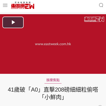
明星名人
時事財經
Play
Video
東周Ladies
優享生活
東周食玩通
會員活動
娛樂焦點
41歲破「A0」直擊208磅細細粒偷嗒
玄學靈異
東周專欄
「小鮮肉」