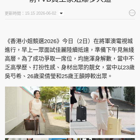
集團旗下品牌
更新時間：15:15 2026-06-02
《香港小姐競選2026》今日（2日）在將軍澳電視城
東周刊
cazbuyer
東Touch
進行，早上一眾面試佳麗陸續抵達，準備下午見無綫
高層。為了成功爭取一席位，均施渾身解數，當中不
乏高學歷、打扮性感、身材出眾的靚女，當中以23歲
PCM 電腦廣場
星島頭條
星島日報
吳芍希、26歲梁倩瑩和25歲王韻婷較出眾。
頭條日報
星島環球
The Standard
親子王
Oh!爸媽
JobMarket