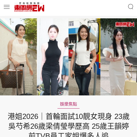
明星名人
時事財經
東周Ladies
優享生活
東周食玩通
會員活動
娛樂焦點
港姐2026｜首輪面試10靚女現身 23歲
玄學靈異
東周專欄
吳芍希26歲梁倩瑩學歷高 25歲王韻婷
前TVB員工家姐爆多人追