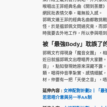
喉唱出王菲經典名曲《開到荼蘼》
網民批表情欠奉，毫無投入感。
郭珮文連王菲的經典名曲都敢挑戰
怪，於是揾郭佩文問過究竟，而郭
時我要去外地工作，所以參與唔到
被「最強Body」耽誤了
郭珮文冇得現身「魔音女團」，相
近日就搵郭珮文出嚟唱畀大家聽。
音」，點知發現她原來深藏不露，
類，唱得仲音準紮實、感情細膩，
材，仲要有一把「天使之音」，唔
延伸內容 :
女神配對計劃2丨「最
若思唔介意與另一半AA制