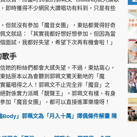
，即時獲得不少網民大讚唱功有料到，只是有些
，但就沒有參加「魔音女團」，東姑都覺得好奇
佩文就話：「其實我都好想好想參加，但因為當
個面試，我都好失望，希望下次再有機會啦！」
的歌手
信她的粉絲們都會大感失望。不過，東姑窩心，
東姑原本以為會聽到郭珮文驚天動地的「魔
實屬唱得之人！郭珮文不止完全非「魔音」之
絕對係實力派嘅「靚聲王」。郭珮文有樣、有身
參加「魔音女團」，都可以直接進軍樂壇呀！
強Body」郭珮文為「月入十萬」擇偶條件解畫 陳