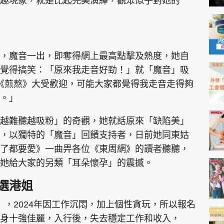
趣現象，就是比起完美演繹，觀眾似乎對她的
，魔音一出，即奪得網上最高點擊及熱度，她自
覺得搞笑：「原來我走音好勁！」就「魔音」吸
在《煎熬》大受歡迎，可能大家都覺得我走音走得夠
。」
越難聽越吸粉」的奇觀，她就話原來「缺陷美」
，以獨特的「魔音」回饋支持者，日前她同東姑
了都要愛》一曲畀各位《東周網》的讀者聽聽，
她給大家的另類「耳朵懷孕」的震撼。
選港姐
師」，2024年因工作沉悶，加上個性貪玩，所以報名
身十強佳麗，入行後，失去穩定工作和收入，