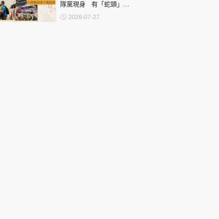
隊黨現身 有「蛇頭」帶
隊 搶購Hot Toys人偶潮
2026-07-27
物 大批動漫迷不滿鼓譟