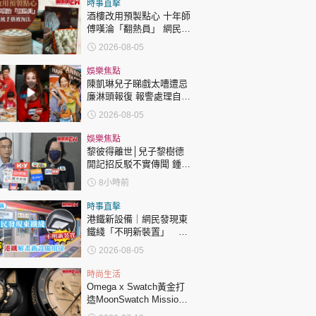
時事直擊
酒樓改用預製點心 十年師
傅嘆淪「翻熱員」 網民憂
傳統手藝被淘汰
2026-08-05
娛樂焦點
陳凱琳兒子睇戲太嘈遭忌
廉淋頭報復 報警處理自責
護子不力 歐錦棠陳倩揚齊
2026-08-05
表態「媽媽有責任」
娛樂焦點
黎彼得離世│兒子黎樹德
開記招反駁不實傳聞 鍾志
光代好友澄清：冇經濟問
8小時前
題
時事直擊
港鐵新設備｜網民發現東
鐵綫「不明新裝置」 港
鐵解畫新設備用途
2026-08-05
時尚生活
Omega x Swatch黃金打
造MoonSwatch Mission
to the Moon 1969！要答