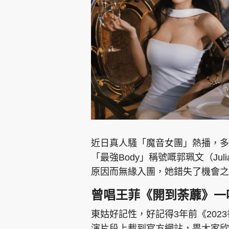
集團旗下品牌
東周刊
cazbuyer
東Touch
近日真人騷「魔音女團」熱播，多
「最強Body」稱號嘅郭珮文（Ju
原因而無緣入團，她錯失了機會之
Oh!爸媽
JobMarket
頭條搵工
曾唱王菲《開到荼蘼》一
關於我們
聯絡我們
隱私政策聲明
使用條
東姑好記性，好記得3年前《202
演片段上載到官方網站，畀大家欣賞欣