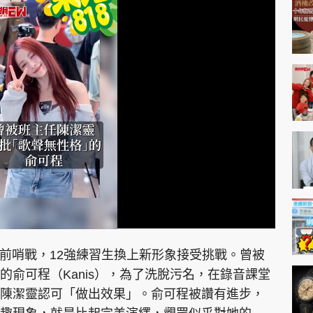
賽前哨戰，12強練習生換上新形象接受挑戰。曾被
俞可程（Kanis），為了洗脫污名，在錄音課堂
陳潔靈認可「做出效果」。俞可程被讚有進步，