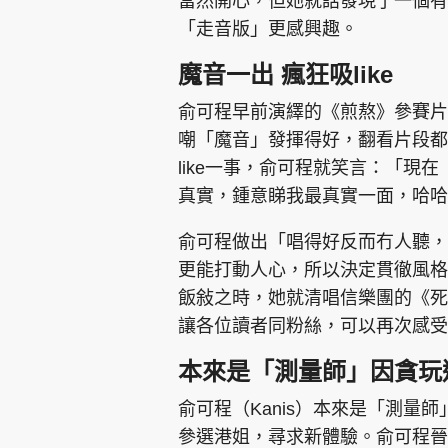
當然開心，但她就話發現了一個有
「走音版」更感興趣。
魔音一出 瘋狂吸like
俞可程早前演繹的《煎熬》參賽片
嘲「魔音」發揮得好，翻看片段都
like一事，俞可程就笑言：「現
真實，鍾意睇我最真實一面，哈哈
俞可程做出「唱得好反而冇人聽，
更能打動人心，所以決定貫徹風格
飯敍之時，她就清唱信樂團的《死
讓各位讀者同粉絲，可以再次感受
本來是「測量師」因貪玩
俞可程（Kanis）本來是「測量
參選港姐，尋求新體驗。俞可程晉