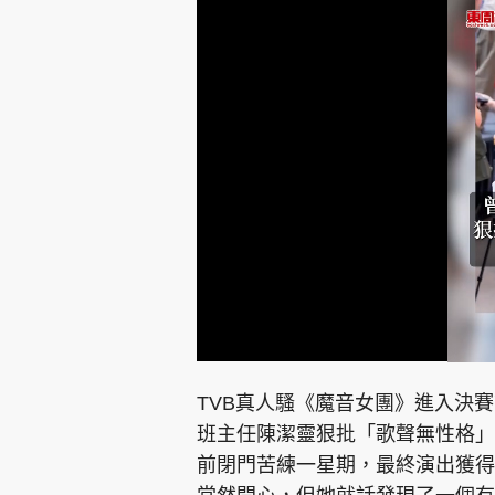
L
U
o
n
a
m
d
u
e
t
TVB真人騷《魔音女團》進入決
d
e
:
4
班主任陳潔靈狠批「歌聲無性格」的
5
.
6
前閉門苦練一星期，最終演出獲得
6
%