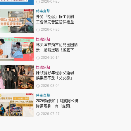
2026-07-25
時事直擊
外勞「啞忍」僱主剝削
工會倡完善監管保權益 |
收風亭
2026-07-26
娛樂焦點
林奕匡神預言初見囝囝情
景 邊喊邊唱《搖籃下的
歌》
2024-10-14
娛樂焦點
陳欣健孖年輕索女煙韌︱
娛樂圈不乏「父女戀」
「爺孫戀」 年齡差距最大
2026-08-04
達51歲 最受矚目有李龍
基謝賢
時事直擊
2026動漫節｜阿婆阿公排
隊黨現身 有「蛇頭」帶
隊 搶購Hot Toys人偶潮
2026-07-27
物 大批動漫迷不滿鼓譟