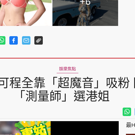
+6
娛樂焦點
可程全靠「超魔音」吸粉
「測量師」選港姐
最Hi