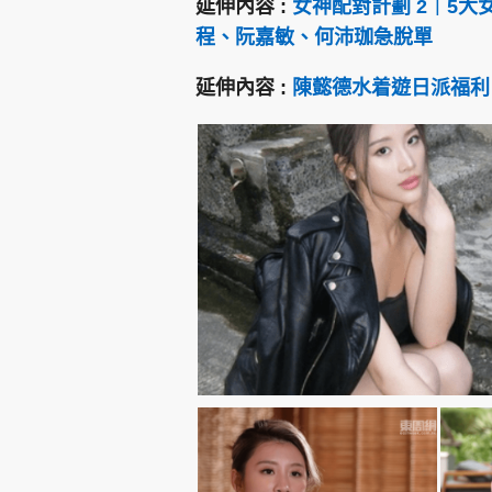
延伸內容 :
女神配對計劃 2｜5大
程、阮嘉敏、何沛珈急脫單
延伸內容 :
陳懿德水着遊日派福利