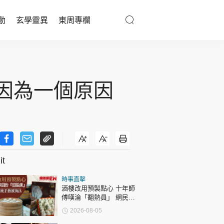
動
玄學靈異
東周專欄
優享生活
醫療百科
 因為一個原因
親子天地
與寵同行
t
東周專欄
時事直擊
娛樂名人
酒樓改用預製點心 十年師
傅嘆淪「翻熱員」 網民憂
文化藝術
傳統手藝被淘汰
2026-08-05