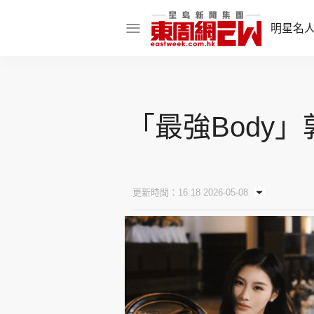
明星名
明星名人
娛樂焦點
「最強Body
話題人物
東姑熱話
更新時間：16:18 2026-05-08
東周食玩通
樂在灣區
東
飲食玩樂