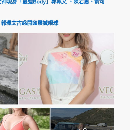
女神現身「最強Body」郭珮文 、陳若思、俞可
 郭珮文古惑開窿震撼眼球