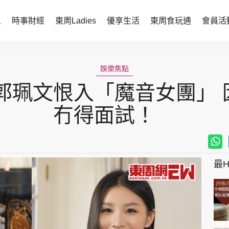
人
時事財經
東周Ladies
優享生活
東周食玩通
會員活
時事財經
東周Ladies
娛樂焦點
時事直擊
談情說性
」郭珮文恨入「魔音女團」
財經智庫
時尚生活
冇得面試！
焦點人物
健康醫美
她世代力量
卓越女性
最Hi
會員活動
玄學靈異
周JETSO
東勝運程
智富天下 李居明