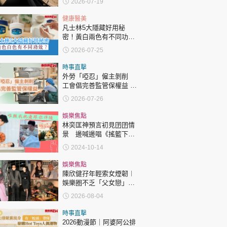
2026-07-19
啱32條問題先買到？
健康醫美
凡士林5大隱藏好用秘
密！黃白兩色有不同功
效？
2026-07-25
時事直擊
外勞「啞忍」僱主剝削
工會倡完善監管保權益 |
收風亭
2026-07-26
娛樂焦點
林奕匡神預言初見囝囝情
景 邊喊邊唱《搖籃下的
歌》
2024-10-14
娛樂焦點
陳欣健孖年輕索女煙韌︱
娛樂圈不乏「父女戀」
「爺孫戀」 年齡差距最大
2026-08-04
達51歲 最受矚目有李龍
基謝賢
時事直擊
2026動漫節｜阿婆阿公排