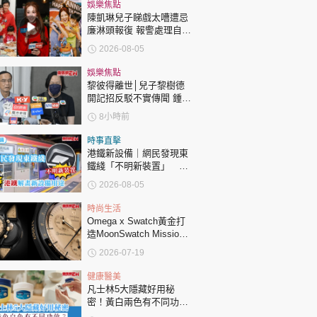
時政財經
娛樂焦點
陳凱琳兒子睇戲太嘈遭忌
健康生活
廉淋頭報復 報警處理自責
護子不力 歐錦棠陳倩揚齊
2026-08-05
飲食旅遊
表態「媽媽有責任」
娛樂焦點
黎彼得離世│兒子黎樹德
開記招反駁不實傳聞 鍾志
光代好友澄清：冇經濟問
8小時前
題
時事直擊
港鐵新設備｜網民發現東
鐵綫「不明新裝置」 港
環球
The Standard
親子王
鐵解畫新設備用途
2026-08-05
時尚生活
Omega x Swatch黃金打
造MoonSwatch Mission
to the Moon 1969！要答
2026-07-19
啱32條問題先買到？
轉載 ©Eastweek.com.hk. All rights reserved.
健康醫美
凡士林5大隱藏好用秘
密！黃白兩色有不同功
效？