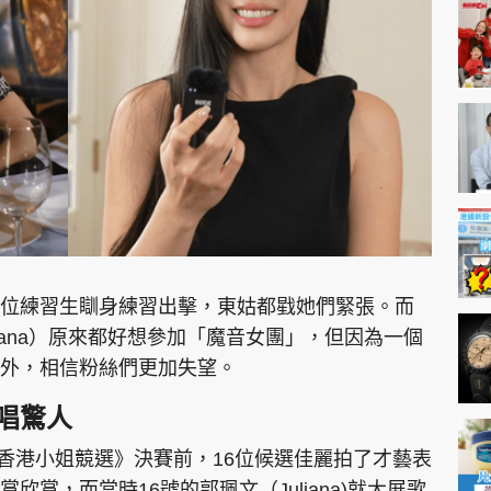
神機妙算 李丞責
緣來有理 麥玲玲
鬼靈精怪 威師兄
PCM 電腦廣場
星島頭條
星島日報
頭條日報
星島
位練習生瞓身練習出擊，東姑都戥她們緊張。而
liana）原來都好想參加「魔音女團」，但因為一個
外，相信粉絲們更加失望。
EDUPLUS
唱驚人
款
版權及免責聲明
Copyright © 東周網 版權所有 . 不得
3香港小姐競選》決賽前，16位候選佳麗拍了才藝表
賞，而當時16號的郭珮文（Juliana)就大展歌