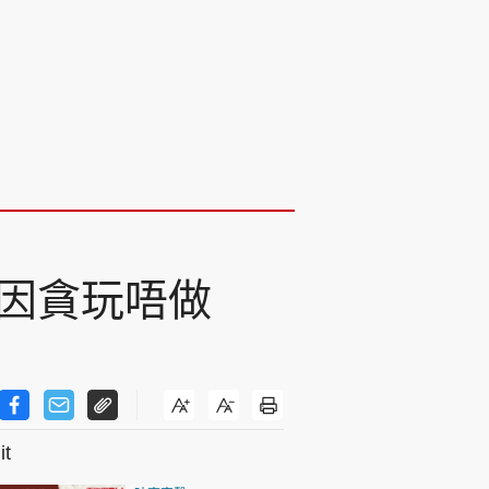
 因貪玩唔做
t