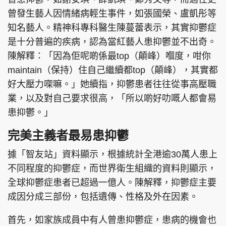
曾發生藝人因情緒病輕生事件，如張國榮、盧凱彤等
知名藝人。精神科專科醫生陳蔓蕾表示，其實抑鬱症
是十分普遍的疾病，認為當紅藝人患抑鬱並不出奇。
陳解釋：「因為佢呢啲係最top（顛峰）嗰度，咁你
maintain（保持）住自己繼續都top（顛峰），其實都
好大壓力㗎嘛。」她續指，抑鬱患者往往從事高壓職
業，以及對自己要求很高，「所以啲好叻嘅人都會易
患抑鬱。」
完美主義者最易患抑鬱
據「智友站」資料顯示，根據統計全港逾30萬人患上
不同程度的抑鬱症，而世界衛生組織的資料則顯示，
全球抑鬱症患者已超過一億人。陳解釋，抑鬱症主要
成因分成三部份，包括遺傳、性格及外在因素。
首先，如家族成員中有人曾患抑鬱症，患病的機會也