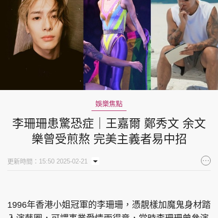
娛樂焦點
李珊珊患驚恐症｜王嘉爾 鄭秀文 余文
樂曾受煎熬 完美主義者易中招
更新時間：15:50 2025-02-21
1996年香港小姐冠軍的李珊珊，憑靚樣加魔鬼身材踏