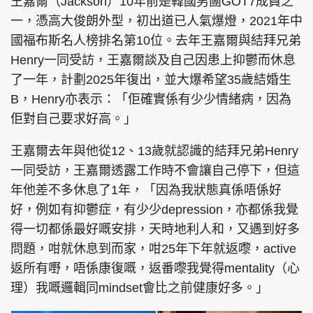
王嘉爾（Jackson）10年前是韓國男團GOT7成員之
一，憑高大俊朗外型，初出道已人氣爆燈，2021年中
國福布斯名人榜排名第10位。去年王嘉爾與結拜兄弟
Henry一同受訪，王嘉爾談及自己因患上抑鬱而休息
了一年，計劃2025年復出，並大爆希望35歲結婚生
B，Henry亦表示：「佢確實係有少少情緒病，因為
佢對自己要求好高。」
王嘉爾去年與他從12、13歲就認識的結拜兄弟Henry
一同受訪，王嘉爾透露工作時不會讓自己停下，但這
年他差不多休息了1年，「因為我狀態真係唔係好
好，例如有抑鬱症，有少少depression，亦都係我覺
得一切都係最好嘅安排，天時地利人和，又遇到好多
問題，咁就休息到而家，咁25年下年就返嚟，active
返所有嘢，唔係康復嘅，返番嚟我覺得mentality（心
理）我嘅邏輯同mindset會比之前健康好多。」