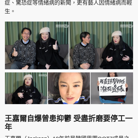
症、驚恐症等情緒病的新聞，更有藝人因情緒病而輕
生。
王嘉爾自爆曾患抑鬱 受盡折磨要停工一
年