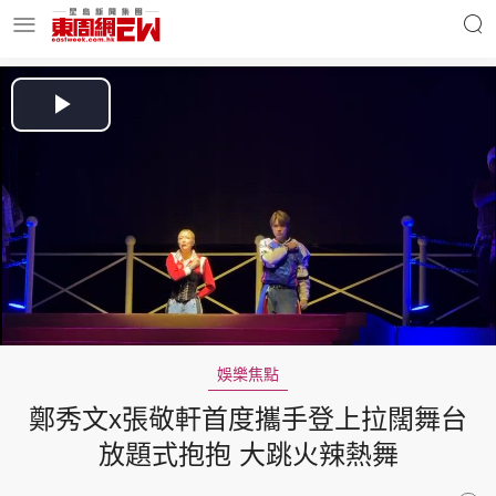
明星名人
時事財經
Play
Video
東周Ladies
優享生活
東周食玩通
會員活動
娛樂焦點
鄭秀文x張敬軒首度攜手登上拉闊舞台
玄學靈異
東周專欄
放題式抱抱 大跳火辣熱舞