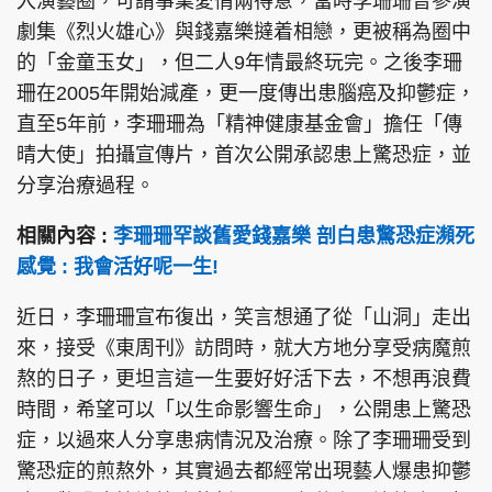
入演藝圈，可謂事業愛情兩得意，當時李珊珊曾參演
劇集《烈火雄心》與錢嘉樂撻着相戀，更被稱為圈中
的「金童玉女」，但二人9年情最終玩完。之後李珊
珊在2005年開始減產，更一度傳出患腦癌及抑鬱症，
直至5年前，李珊珊為「精神健康基金會」擔任「傳
晴大使」拍攝宣傳片，首次公開承認患上驚恐症，並
分享治療過程。
相關內容 :
李珊珊罕談舊愛錢嘉樂 剖白患驚恐症瀕死
感覺 : 我會活好呢一生!
近日，李珊珊宣布復出，笑言想通了從「山洞」走出
來，接受《東周刊》訪問時，就大方地分享受病魔煎
熬的日子，更坦言這一生要好好活下去，不想再浪費
時間，希望可以「以生命影響生命」，公開患上驚恐
症，以過來人分享患病情況及治療。除了李珊珊受到
驚恐症的煎熬外，其實過去都經常出現藝人爆患抑鬱