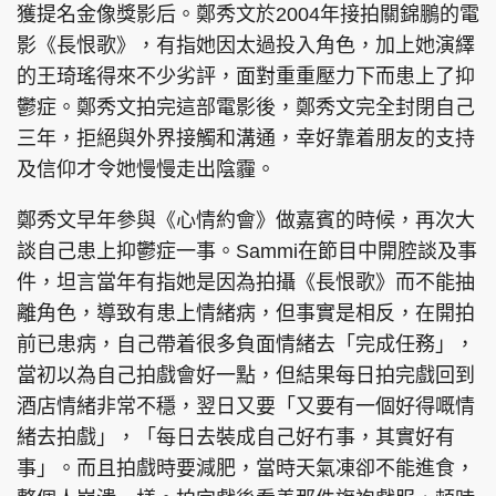
獲提名金像獎影后。鄭秀文於2004年接拍關錦鵬的電
影《長恨歌》，有指她因太過投入角色，加上她演繹
的王琦瑤得來不少劣評，面對重重壓力下而患上了抑
鬱症。鄭秀文拍完這部電影後，鄭秀文完全封閉自己
三年，拒絕與外界接觸和溝通，幸好靠着朋友的支持
及信仰才令她慢慢走出陰霾。
鄭秀文早年參與《心情約會》做嘉賓的時候，再次大
談自己患上抑鬱症一事。Sammi在節目中開腔談及事
件，坦言當年有指她是因為拍攝《長恨歌》而不能抽
離角色，導致有患上情緒病，但事實是相反，在開拍
前已患病，自己帶着很多負面情緒去「完成任務」，
當初以為自己拍戲會好一點，但結果每日拍完戲回到
酒店情緒非常不穩，翌日又要「又要有一個好得嘅情
緒去拍戲」，「每日去裝成自己好冇事，其實好有
事」。而且拍戲時要減肥，當時天氣凍卻不能進食，