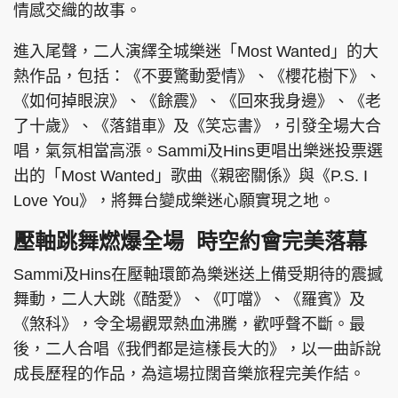
情感交織的故事。
進入尾聲，二人演繹全城樂迷「Most Wanted」的大
熱作品，包括：《不要驚動愛情》、《櫻花樹下》、
《如何掉眼淚》、《餘震》、《回來我身邊》、《老
了十歲》、《落錯車》及《笑忘書》，引發全場大合
唱，氣氛相當高漲。Sammi及Hins更唱出樂迷投票選
出的「Most Wanted」歌曲《親密關係》與《P.S. I
Love You》，將舞台變成樂迷心願實現之地。
壓軸跳舞燃爆全場 時空約會完美落幕
Sammi及Hins在壓軸環節為樂迷送上備受期待的震撼
舞動，二人大跳《酷愛》、《叮噹》、《羅賓》及
《煞科》，令全場觀眾熱血沸騰，歡呼聲不斷。最
後，二人合唱《我們都是這樣長大的》，以一曲訴說
成長歷程的作品，為這場拉闊音樂旅程完美作結。