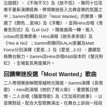
泣遊戲》、《不拖不欠》及《放不低》，聯同十位弦
樂手重新演繹經典，帶領樂迷投入古典音樂的氛圍之
中；Sammi亦親自設計「Most Wanted」的樂章，揀
選了《顏色....氣味》及《浮雕》，並與Hins合唱《青
頭條搵工
EDUPLUS
春告別式》及《Let Go》。隨後曲風一轉，進入
Urban的音樂節奏，Hins演唱《迷失表参道》及
《Yes & No》；Sammi則聯同KALAI家麗及Matt
關於我們
使用條款
Force分別演繹《愛是...》及《愛是...2.0》，盡顯型
聯絡我們
版權及免責聲明
格舞台魅力。Sammi及Hins合唱R&B版本的《螢光粉
隱私政策聲明
紅》，全場氣氛再度飆升。
回饋樂迷投選「Most Wanted」歌曲
Copyright © 東周網 版權所有 . 不得轉載
二人帶領樂迷瞬間穿越時光隧道，Sammi演繹《長恨
©Eastweek.com.hk. All rights reserved.
歌》，Hins則演唱《她扔了根火柴》，重塑舊日情
懷。二人合唱《騷靈情歌》及《芝加哥的故事》，以
音樂對話，配合大型歌舞演出，在舞台上訴說一段段