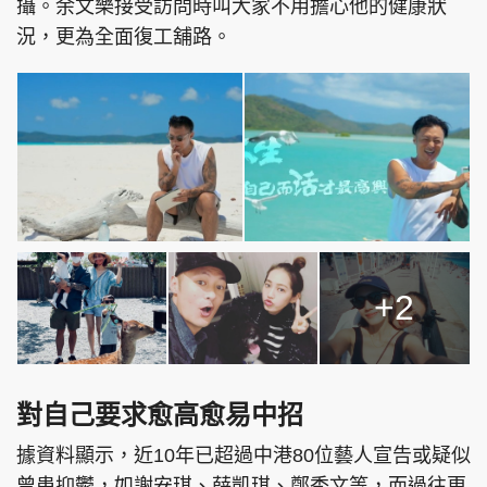
攝。余文樂接受訪問時叫大家不用擔心他的健康狀
況，更為全面復工舖路。
+2
對自己要求愈高愈易中招
據資料顯示，近10年已超過中港80位藝人宣告或疑似
曾患抑鬱，如謝安琪、薛凱琪、鄭秀文等，而過往更