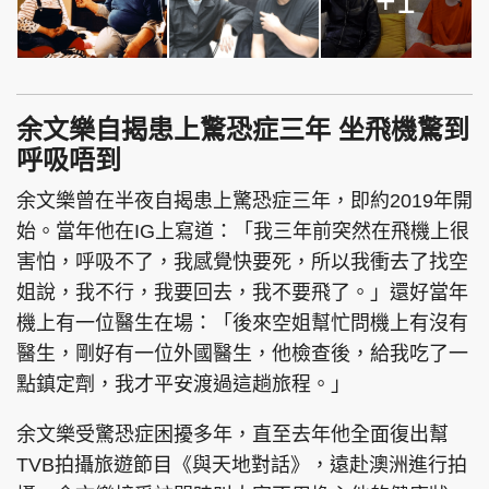
+1
余文樂自揭患上驚恐症三年 坐飛機驚到
呼吸唔到
余文樂曾在半夜自揭患上驚恐症三年，即約2019年開
始。當年他在IG上寫道：「我三年前突然在飛機上很
害怕，呼吸不了，我感覺快要死，所以我衝去了找空
姐說，我不行，我要回去，我不要飛了。」還好當年
機上有一位醫生在場：「後來空姐幫忙問機上有沒有
醫生，剛好有一位外國醫生，他檢查後，給我吃了一
點鎮定劑，我才平安渡過這趟旅程。」
余文樂受驚恐症困擾多年，直至去年他全面復出幫
TVB拍攝旅遊節目《與天地對話》，遠赴澳洲進行拍