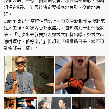
整個人崩潰一樣。拍完戲後看着那件旗袍戲服，頓時
想把它撕破，到最後決定要徹底地病發，徹底地病
好。
Sammi更說，當時情緒低落，每次重新振作要爬起來
見人工作，每次內心都很無力，自知病到一個什麼狀
態，「每次出去就要掛返鄭秀文個樣出嚟，鄭秀文就
喺咁嘅樣，係好辛苦」但想到「繼續過日子，總不可
能像條蟲一樣」。