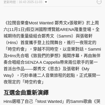
更新時間：16:43 2025-11-03
集團旗下品牌
《拉闊音樂會Most Wanted 鄭秀文x張敬軒》於上周
六(11月1日)假亞洲國際博覽館ARENA隆重登場。全
東周刊
cazbuyer
東Touch
城期待的重量級組合鄭秀文（Sammi）與張敬軒
（Hins）首度攜手登上拉闊舞台，進行一夜限定的
「時空約會」，穿越不同時空，以音樂對話。Sammi
PCM 電腦廣場
星島頭條
星島日報
及Hins先合唱《致我們的夢想》揭開序幕，再由無伴
奏合唱組合SENZA A Cappella帶來兩位歌手的第一
首派台作品——鄭秀文《思念》及張敬軒《My
Way》，巧妙串連二人音樂旅程的起點，正式展開一
頭條日報
星島環球
The Standard
夜限定的「時空約會」
互選金曲重新演繹
Hins選唱了自己「Most Wanted」的Sammi歌曲《哭
親子王
Oh!爸媽
JobMarket