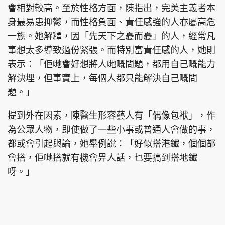
會相對較高。至於性格方面，陳指出，完美主義者本
身最易患抑鬱，而性格負面、責任感強的人亦屬高危
一族。她解釋，因「先天下之憂而憂」的人，經常凡
事想太多導致過份緊張。而特別富責任感的人，她則
表示：「佢哋會好想將人哋嘅問題，都用自己嘅能力
解決埋，但事實上，每個人都只能解決自己嘅問
題。」
提到外在因素，陳醫生形容藝人有「偶像包袱」，作
為公眾人物，即使做了一些小事或普通人會做的事，
都或會引起輿論，她舉例說：「好似搭港鐵，個個都
會搭，佢哋搭就有機會畀人話，乜要搞到搭地鐵
呀。」