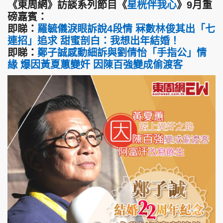
《東周網》訪談系列節目《
星桄伴我心
》9月重
磅嘉賓：
即睇：
羅毓儀淚眼訴說4段情 冧數林俊其出「七
連招」追求 甜蜜剖白：我想出年結婚！
即睇：
鄭子誠感動細訴與劉倩怡「手指公」情
緣 爆因黃夏蕙變奸 因陳百強變成偷渡客