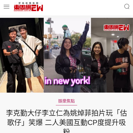
明星名人
時事財經
東周Ladies
優享生活
東周食玩通
會員活動
娛樂焦點
李克勤大仔李立仁為姚焯菲拍片玩「估
玄學靈異
東周專欄
歌仔」笑爆 二人美國互動CP度提升吸
粉