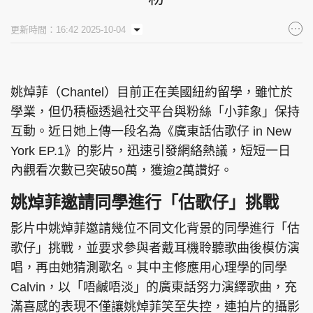
集團旗下品牌
更新時間：16:42 2025-10-04
姚焯菲（Chantel）目前正在美國紐約留學，雖忙於
東周刊
cazbuyer
東Touch
學業，但仍積極透過社交平台與粉絲「小菲象」保持
互動。近日她上傳一段名為《廣東話估歌仔 in New
York EP.1》的影片，迅速引發網絡熱議，短短一日
PCM 電腦廣場
星島頭條
星島日報
內觀看次數已突破50萬，獲逾2萬讚好。
姚焯菲邀請同學進行「估歌仔」挑戰
影片中姚焯菲邀請幾位不同文化背景的同學進行「估
頭條日報
星島環球
The Standard
歌仔」挑戰，並要求參與者戴耳機聆聽歌曲後模仿演
唱，再由她猜測歌名。其中主修應用心理學的同學
Calvin，以「唔鹹唔淡」的廣東話努力演繹歌曲，充
滿喜感的表現不僅讓姚焯菲笑至失控，連拍片的攝影
親子王
Oh!爸媽
JobMarket