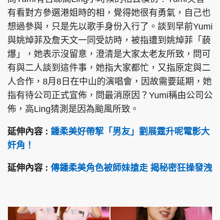
有看對方參選港姐時的相，覺得她很有勇氣，自己也
想過參與，只是先以歌手身份入行了。談到早前Yumi
與姚焯菲及詹天文一同受訪時，被指遭到姚焯菲「藐
爆」，她表示沒留意，澄清是大家太老友所致，問可
有與二人談到這件事，她指大家都忙，又指原定與二
人合作，8月8日在中山的演唱會，因故需要延期，她
指有待公司正式宣佈，問最消原因？Yumi稱由公司公
佈，高Ling猜測是因為颱風所致。
延伸內容 :
鍾柔美好帶挈「男友」劉展霆升呢電影大
奸角！
延伸內容 :
傳鍾柔美角色被師妹搶走 揭秘密狂操發洩