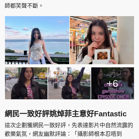
師都笑聲不斷。
頭條搵工
EDUPLUS
關於我們
使用條款
聯絡我們
版權及免責聲明
隱私政策聲明
+6
Copyright © 東周網 版權所有 . 不得轉載
©Eastweek.com.hk. All rights reserved.
網民一致好評姚焯菲主意好Fantastic
這次企劃獲網民一致好評，先表達影片中自然流露的
歡樂氣氛，網友幽默評論：「攝影師根本忍唔到