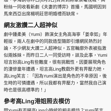
粉絲一同收看新劇《夫妻的博弈》首播，馬國明因到
馬來西亞出席楊明莊思明婚禮而缺席。
網友激讚二人超神似
劇中鍾柔美（Yumi）飾演女主角高海寧「姜幸如」年
輕版，兩人在劇中的同款造型隨即引爆網民熱烈討
論，不少網友大讚二人超神似，五官輪廓外表被指激
似兩姊妹。而昨日二人一同受訪時，談及此事，Yumi
坦言扮高Ling有些難度，很有挑戰性，因要展現角色
的淒慘童年遭遇，坦言高Ling教戲外更有畀壓力她，
高Ling笑言：「因為Yumi演出是角色的不幸原因，後
生時的可憐遭遇，所以我都有畀壓力，當然我自己演
時也是很高標準的！」
參考高Ling港姐照去模仿
問Yumi有否睇高Ling小時候的相去模仿？Yumi笑言