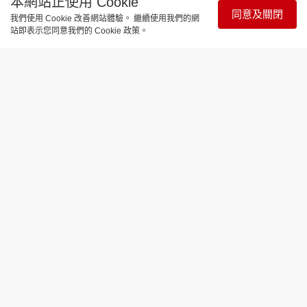
本網站正使用 Cookie
同意及關閉
我們使用 Cookie 改善網站體驗。 繼續使用我們的網
站即表示您同意我們的 Cookie 政策。
娛樂焦點
MC張天賦紅館第三場│驚喜浪接浪 姚
焯菲終現身圓四年之約「驚喜一脫」引
爆全場
更新時間：12:56 2026-07-10
MC張天賦《E=MC² 演唱會2026》於7月8日踏入第
三場紅館演出，驚喜浪接浪，由姚焯菲的驚喜同台，