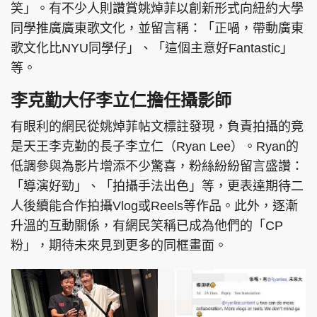
笑」。有不少人則讚賞姚焯菲以創新形式向紐約大學
同學推廣廣東歌文化，並留言稱：「正喎，帶動廣東
歌文化比NYU同學仔」、「這個主意好Fantastic」
等。
李克勤大仔李立仁擔任攝影師
有眼利的網民從姚焯菲帖文標註發現，負責拍攝的竟
是天王李克勤的長子李立仁（Ryan Lee）。Ryan的
低調參與為影片增添不少驚喜，粉絲紛紛留言盛讚：
「導演好勁」、「拍攝手法出色」等，更表達期待二
人後續能合作拍攝Vlog或Reels等作品。此外，逐漸
升溫的互動關係，有網民笑稱已成為他們的「CP
粉」，期待未來見到更多的同框畫面。