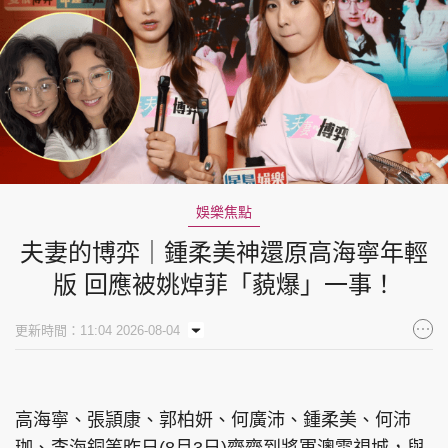
娛樂焦點
夫妻的博弈｜鍾柔美神還原高海寧年輕
版 回應被姚焯菲「藐爆」一事！
更新時間：11:04 2026-08-04
高海寧、張頴康、郭柏妍、何廣沛、鍾柔美、何沛
珈、李海銅等昨日(8月3日)齊齊到將軍澳電視城，與