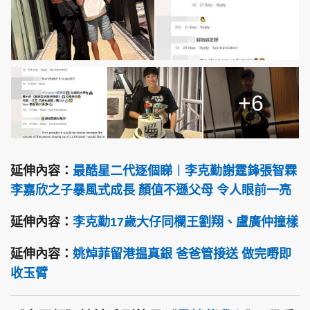
+6
延伸內容：
最酷星二代逐個睇︱李克勤謝霆鋒張智霖
李嘉欣之子暴風式成長 顏值不遜父母 令人眼前一亮
延伸內容：
李克勤17歲大仔同欄王劉翔、盧廣仲撞樣
延伸內容：
姚焯菲留港揾真銀 爸爸管接送 做完嘢即
收玉臂