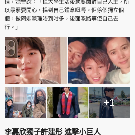
揮，她曾說：「佢大學生活後就要面對自己人生，所
以最緊要開心，搵到自己鍾意嘅嘢。佢係個獨立個
體，做阿媽嘅理唔到咁多，後面嘅路等佢自己去
行。」
+1
李嘉欣獨子
許建彤 進擊小巨人