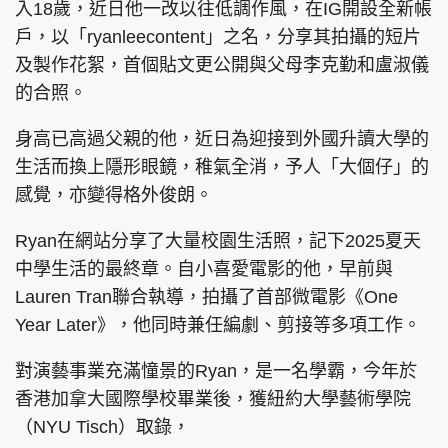
入18歲，近日他一改以往低調作風，在IG開設全新帳
戶，以「ryanleecontent」之名，分享其拍攝的短片
及製作花絮，首個貼文更公開與父母李克勤和盧淑儀
的合照。
頭條搵工
EDUPLUS
身高已高過父親的他，近日為迎接到外國升讀大學的
生活而換上隱形眼鏡，稚氣全消，予人「大個仔」的
關於我們
使用條款
感覺，亦變得格外俊朗。
聯絡我們
版權及免責聲明
Ryan在網站分享了大量校園生活照，記下2025夏天
隱私政策聲明
中學生活的最終章。自小喜愛電影的他，早前與
Lauren Tran聯合執導，拍攝了首部微電影《One
Year Later》，他同時兼任編劇、剪接等多項工作。
Copyright © 東周網 版權所有 . 不得轉載
©Eastweek.com.hk. All rights reserved.
對演藝事業充滿憧景的Ryan，是一名學霸，今年於
香港加拿大國際學校畢業後，獲紐約大學藝術學院
（NYU Tisch）取錄，