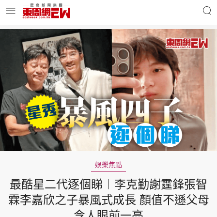
明星名人
時事財經
東周Ladies
優享生活
東周食玩通
會員活動
娛樂焦點
最酷星二代逐個睇︱李克勤謝霆鋒張智
玄學靈異
東周專欄
霖李嘉欣之子暴風式成長 顏值不遜父母
令人眼前一亮