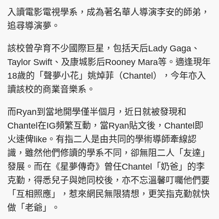
入讀電影電視學系，成為著名華人導演李安的師弟，
追尋導演夢。
該校曾孕育不少國際巨星，包括天后Lady Gaga、
Taylor Swift、及康城影后Rooney Mara等。適逢現年
18歲的「聲夢小花」姚焯菲（Chantel），今年亦入
讀該校的商業音樂系。
而Ryan到當地開學僅半個月，近日就被發現和
Chantel在IG頻繁互動，當Ryan貼文後，Chantel即
火速俾like。有指二人是由共同的學術導師牽線認
識，雖然他們修讀的學系不同，卻無阻二人「友達」
發展。而在《星夢傳奇》曾任Chantel「奶爸」的李
克勤，得悉兒子與她同校後，亦不忘溫馨叮囑他們要
「互相照應」，惹來網民無限猜想，更笑指克勤就快
做「老爺」。