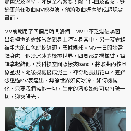
那團火及堅持，才是至為緊要！除了作曲及監製，霆
鋒更兼任歌曲MV總導演，他將歌曲概念變成超現實
畫面。
MV前期用了四個月時間籌備，MV中不乏爆破場面，
出名搏命的霆鋒當然親身上陣置身其中，另一幕霆鋒
被粗大的白色蟒蛇纏頸，震撼眼球。MV一日開始霆
鋒身處一個冷冰冰的機械世界，四周都是機械臂，霆
鋒拿起結他，於科技空間照樣夾band，將歌曲內核具
象呈現。隨後機械變成泥土，神奇地長出花草。霆鋒
想透過MV表達出，無論世界如何冰冷、如何機械
化，只要我們擁抱一切，生命的溫度始終可以打破一
切，迎來陽光。