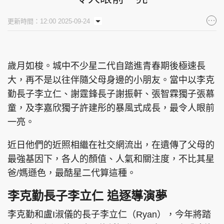
集團旗下品牌
更新時間：12:00 2025-09-24
歲月如梭。城中不少星二代自踏進青春期後極速長
東周刊
cazbuyer
東Touch
大，再不是以往伴隨父母身邊的小朋友。當中以李克
勤長子李立仁、謝霆鋒長子謝振軒、張智霖獨子張慕
童，及李嘉欣獨子許建彤的暴風式成長，最令人眼前
PCM 電腦廣場
星島頭條
星島日報
一亮。
近日他們的近照相繼在社交網流出，在遺傳了父母的
最強基因下，各人的顏值、人氣和關注度，不比其星
頭條日報
星島環球
The Standard
爸/媽遜色，最酷星二代算這種。
李克勤長子
李立仁 追逐導演夢
李克勤和盧I淑儀的長子李立仁（Ryan），今年將踏
親子王
Oh!爸媽
JobMarket