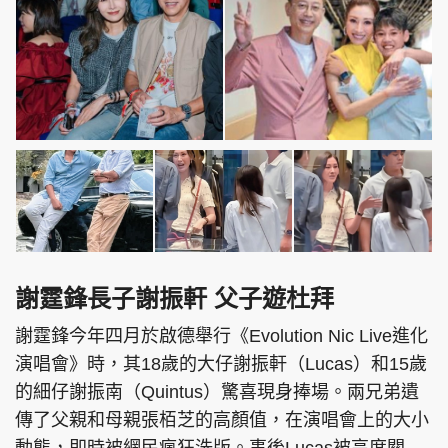
謝霆鋒長子
謝振軒 父子遊杜拜
謝霆鋒今年四月於啟德舉行《Evolution Nic Live進化
演唱會》時，其18歲的大仔謝振軒（Lucas）和15歲
的細仔謝振南（Quintus）驚喜現身捧場。兩兄弟遺
傳了父親和母親張栢芝的高顏值，在演唱會上的大小