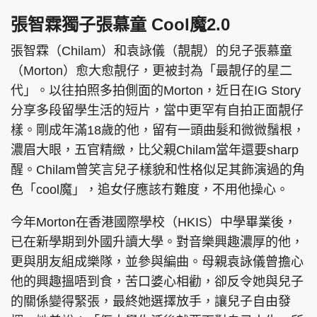
張智霖獨子
張慕童 Cool魔2.0
張智霖（Chilam）和袁詠儀（靚靚）的兒子張慕童
（Morton）愈大愈靚仔，更被封為「最靚仔的星二
代」。以往拍照多拍側面的Morton，近日在IG Story
分享多段留學生活的短片，當中更罕有自拍正面靚仔
樣。剛成年滿18歲的他，留有一頭曲髮和微微鬚根，
濃眉大眼，五官精緻，比父親Chilam當年還要sharp
醒。Chilam曾笑言兒子樣貌和性格似足其飾演過的角
色「cool魔」，追女仔應該冇難度，不用他操心。
今年Morton在香港國際學校（HKIS）中學畢業後，
已在新學期到外國升讀大學。對音樂興趣濃厚的他，
更與朋友組成樂隊，並參與編曲。母親袁詠儀曾擔心
他的興趣搵唔到食，苦口婆心相勸，卻反令她與兒子
的關係變得緊張，最終她選擇放手，讓兒子自由發