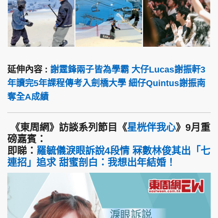
延伸內容 :
謝霆鋒兩子皆為學霸 大仔Lucas謝振軒3
年讀完5年課程傳考入劍橋大學 細仔Quintus謝振南
奪全A成績
《東周網》訪談系列節目《
星桄伴我心
》9月重
磅嘉賓：
即睇：
羅毓儀淚眼訴說4段情 冧數林俊其出「七
連招」追求 甜蜜剖白：我想出年結婚！