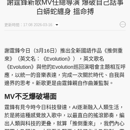
謝霆鋒新歌MV任總導演 爆破自己話事
白蟒蛇纏身 搵命搏
更新時間：17:08 2026-03-16
謝霆鋒今日（3月16日）推出全新國語作品《推倒重
來》（英文名：《Evolution》），英文歌名
《Evolution》與他的Evolution巡回演唱會主題相互呼
應，以統一的音樂表達，完成一次關於時代、自我與
邊界的思考。新歌更是由霆鋒親自作曲兼監製。
MV不乏爆破場面
霆鋒有見今時今日科技發達，AI逐漸融入人類生活，
於是將這種感覺放入歌中，以最直白的搖滾節奏，編
出人類與科技的更叠，就算「推倒重來」，我們內心