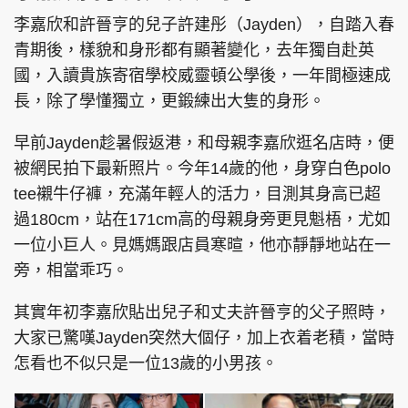
李嘉欣和許晉亨的兒子許建彤（Jayden），自踏入春
青期後，樣貌和身形都有顯著變化，去年獨自赴英
國，入讀貴族寄宿學校威靈頓公學後，一年間極速成
長，除了學懂獨立，更鍛練出大隻的身形。
早前Jayden趁暑假返港，和母親李嘉欣逛名店時，便
被網民拍下最新照片。今年14歲的他，身穿白色polo
tee襯牛仔褲，充滿年輕人的活力，目測其身高已超
過180cm，站在171cm高的母親身旁更見魁梧，尤如
一位小巨人。見媽媽跟店員寒暄，他亦靜靜地站在一
旁，相當乖巧。
其實年初李嘉欣貼出兒子和丈夫許晉亨的父子照時，
大家已驚嘆Jayden突然大個仔，加上衣着老積，當時
怎看也不似只是一位13歲的小男孩。