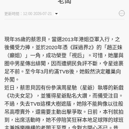
老闆
更新時間：12:00 2026-07-21
現年35歲的蔡思貝，當選2013年港姐亞軍入行，之
後備受力捧，並於2020年憑《踩過界2》的「趙正妹
（癲姐）」一角，成功榮登「視后」。可惜，她屢與
圈中男星傳出緋聞，因而遭網民負評不斷，令星途裹
足不前。至今年3月約滿TVB後，她毅然決定離巢向
外闖。
近日，蔡思貝因有份參演周星馳（星爺）執導的新戲
《功夫女足》，並獲得星爺點名大讚，而備受注目。
不過，失去TVB這棵大樹遮蔭，她除不能夠像以往般
吊高嚟賣外，還需要主動出擊爭取。日前，本刊就拍
到，出席活動時，她不停陪笑狂冧本地足球隊的球班
主兼娛樂機構的老闆王至尊，令對方開心不已。昔