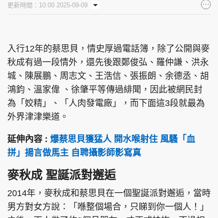
更新時間：10:00 2025-09-09
集團旗下品牌
入行12年的蔡思貝，情史厚過電話簿，除了公開與麥
秋成有過一段情外，還先後跟鄭俊弘、羅仲謙、洪永
東周刊
cazbuyer
東Touch
城、陳展鵬、周志文、王浩信、張振朗、余德丞、胡
鴻鈞、溫家偉 、徐肇平等傳過緋聞，因此被網民封
為「姣精」、「人肉發電廠」，而下面這3段就最為
PCM 電腦廣場
星島頭條
星島日報
外界津津樂道。
延伸內容 :
爆蔡思貝獲猛人 開水喉射住 風騷「血
拼」揚言做馬主 自聘攝影師影寫真
頭條日報
星島環球
The Standard
麥秋成 聖誕派對邂逅
2014年，麥秋成和蔡思貝在一個聖誕派對邂逅，當時
男方對女方說：「喺整個場合，只睇到你一個人！」
親子王
Oh!爸媽
JobMarket