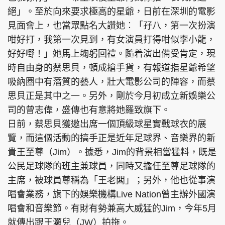
絕」。至於向來要求極高的星爺，日前在深圳的電影
見面會上，也當眾點名大讚她︰「孖八，第一次扮演
咁好打，我第一次見到，有女演員打得咁似李小龍，
好好嘢！」她馬上躹躬回禮。隨着演出備受肯定，現
時自由身的蔡思貝，頓成搶手貨，有報道指星爺希望
吸納圈中有潛質的藝人，壯大電影公司的陣容，而蔡
思貝正是其中之一。另外，剛於今月初成立新娛樂公
司的曾志偉，盛傳也有意將她羅致旗下。
日前，蔡思貝獲邀出席一個頂級球星實戰球衣的展
覽，而這個活動的搞手正是近年足球界、音樂界的新
貴王至尊（Jim）。據悉，Jim的背景相當猛料，既是
公民足球隊的班主兼球員，同時又擔任至尊足球隊的
主席，被球員尊稱為「王老闆」；另外，他也從事演
唱會業務，旗下的娛樂機構Live Nation曾主辦外國演
唱會和音樂節。有財有勢兼高大威猛的Jim，今年5月
就傳出跟王灝兒（JW）拍拖。