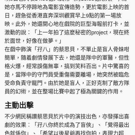
她亦馬不停蹄地為電影宣傳造勢，更於電影上映的首
日，趕急從香港直奔深圳觀賞早上9點的第一場放
映。此外，她還開心地在戲院的巨型海報前打卡，並
激動的說：「上一年拍了這麼秘密的project，現在終
於面世，好像在做夢。」
在戲中飾演「孖八」的蔡思貝，不單止是盲人骨妹咁
簡單，隨着劇情發展下去，她還是隊中的軍醫，但性
格火爆，經常誤傷無辜，搞到笑料百出。片中驚喜的
是，當隊中的守門員受重傷需要離場，她突然被臨危
受命負責守龍門。由於她是盲人，正好克制了敵方隊
員的幻術，並在整場比賽中起了極為關鍵的作用。
主動出擊
不少網民稱讚蔡思貝於片中的演技出色，亦發揮出喜
劇的效果︰「孖八你終於成為了盲俠」、「覺得最出
色就係你」、「希望以後星爺再找你拍，表現力超