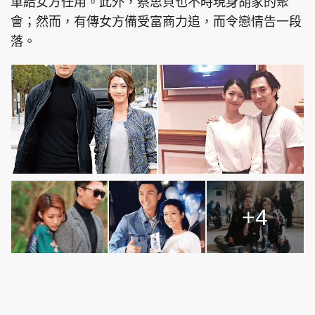
車給女方任用。此外，蔡思貝也不時現身胡家的聚
會；然而，有傳女方備受富商力追，而令戀情告一段
落。
+4