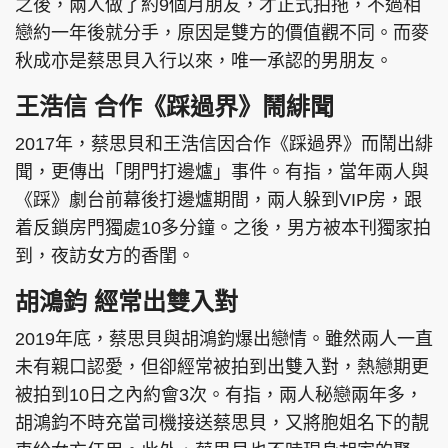
之後，兩人做了約9個月朋友，才正式拍拖，不過相
戀約一年後就分手，原因是雙方的價值觀不同。而麥
秋成亦是蔡思貝入行以來，唯一承認的男朋友。
頭條搵工
EDUPLUS
王浩信 合作《踩過界》鬧緋聞
2017年，蔡思貝和王浩信因合作《踩過界》而鬧出緋
聞，更傳出「閉門打邊爐」事件。有指，當年兩人與
關於我們
使用條款
《踩》劇台前幕後打邊爐期間，兩人躲到VIP房，跟
聯絡我們
版權及免責聲明
着反鎖房門獨處10多分鐘。之後，男方被本刊獨家拍
隱私政策聲明
到，夜訪女方的香閨。
胡鴻鈞 經常出雙入對
Copyright © 東周網 版權所有 . 不得轉載
2019年底，蔡思貝與胡鴻鈞爆出戀情。雖然兩人一直
©Eastweek.com.hk. All rights reserved.
未有親口認愛，但卻經常被拍到出雙入對，熱戀期更
被拍到10日之內約會3次。有指，兩人秘戀兩年多，
胡鴻鈞不時充當司機接送蔡思貝，又將胞姐名下的靚