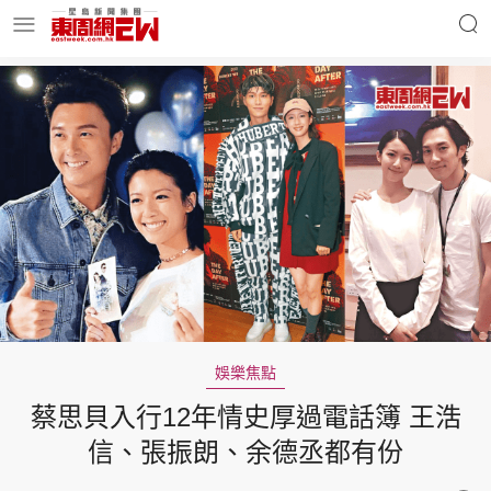
明星名人
時事財經
東周Ladies
優享生活
東周食玩通
會員活動
娛樂焦點
蔡思貝入行12年情史厚過電話簿 王浩
玄學靈異
東周專欄
信、張振朗、余德丞都有份