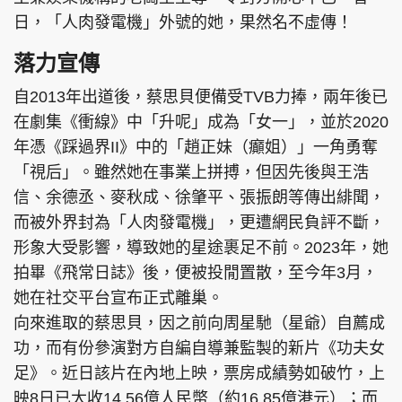
日，「人肉發電機」外號的她，果然名不虛傳！
落力宣傳
自2013年出道後，蔡思貝便備受TVB力捧，兩年後已
在劇集《衝線》中「升呢」成為「女一」，並於2020
年憑《踩過界II》中的「趙正妹（癲姐）」一角勇奪
「視后」。雖然她在事業上拼搏，但因先後與王浩
信、余德丞、麥秋成、徐肇平、張振朗等傳出緋聞，
而被外界封為「人肉發電機」，更遭網民負評不斷，
形象大受影響，導致她的星途裹足不前。2023年，她
拍畢《飛常日誌》後，便被投閒置散，至今年3月，
她在社交平台宣布正式離巢。
向來進取的蔡思貝，因之前向周星馳（星爺）自薦成
功，而有份參演對方自編自導兼監製的新片《功夫女
足》。近日該片在內地上映，票房成績勢如破竹，上
映8日已大收14.56億人民幣（約16.85億港元）；而