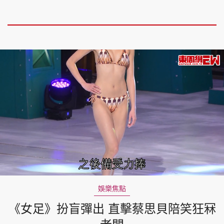
Loaded
:
Unmute
19.87%
娛樂焦點
《女足》扮盲彈出 直擊蔡思貝陪笑狂冧