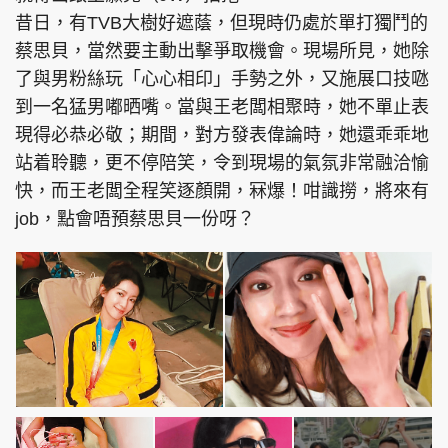
昔日，有TVB大樹好遮蔭，但現時仍處於單打獨鬥的
蔡思貝，當然要主動出擊爭取機會。現場所見，她除
了與男粉絲玩「心心相印」手勢之外，又施展口技𠱁
到一名猛男嘟晒嘴。當與王老闆相聚時，她不單止表
現得必恭必敬；期間，對方發表偉論時，她還乖乖地
站着聆聽，更不停陪笑，令到現場的氣氛非常融洽愉
快，而王老闆全程笑逐顏開，冧爆！咁識撈，將來有
job，點會唔預蔡思貝一份呀？