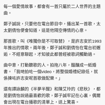
每一個愛情故事，都會有一首只屬於二人世界的主題
曲。
鄭子誠說，只要他在電台節目中，播出某一首歌，太
太劉倩怡便會知道，這是他隔空傳情的心意。
那首歌，叫《唯獨你是不可取替》，是許志安於1993
年推出的情歌。兩年後，鄭子誠和劉倩怡在電台初邂
逅，不經意聊起，才知彼此都曾經被歌詞觸動過。
曲中意，打動聽歌的人。拍拖八年，醞釀成一紙婚
書。「我哋拍咗一個video，將整個婚禮紀錄低，就
係揀咗許志安呢首歌做配樂。」
還有譚詠麟的《半夢半醒》和陳艾玲的《悲秋》，都
是劉倩怡說過最喜歡的歌，鄭子誠牢記在心裏，偶爾
會出現在電台播歌的清單上，送上驚喜。