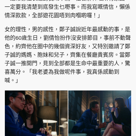
一定要我清楚到底發生乜嘢事。而我寫嘅情信，懶係
情深款款，全部遊花園唔到肉嗰啲囉！」
女的理性，男的感性，鄭子誠說近年最感動的事，是
他的60歲生日，劉倩怡扮作沒安排節目，事前不動聲
色，約齊他在圈中的幾個資深好友，又特別邀請了鄭
子誠的媽媽、胞妹和兒子，齊集在餐廳貴賓房。當鄭
子誠一推開門，見到全部都是生命中最重要的人，驚
喜萬分。「我老婆為我做呢件事，我真係感動到
喊。」