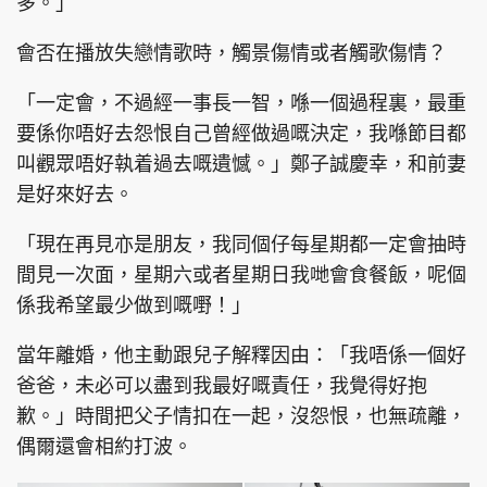
多。」
會否在播放失戀情歌時，觸景傷情或者觸歌傷情？
「一定會，不過經一事長一智，喺一個過程裏，最重
要係你唔好去怨恨自己曾經做過嘅決定，我喺節目都
叫觀眾唔好執着過去嘅遺憾。」鄭子誠慶幸，和前妻
是好來好去。
「現在再見亦是朋友，我同個仔每星期都一定會抽時
間見一次面，星期六或者星期日我哋會食餐飯，呢個
係我希望最少做到嘅嘢！」
當年離婚，他主動跟兒子解釋因由：「我唔係一個好
爸爸，未必可以盡到我最好嘅責任，我覺得好抱
歉。」時間把父子情扣在一起，沒怨恨，也無疏離，
偶爾還會相約打波。