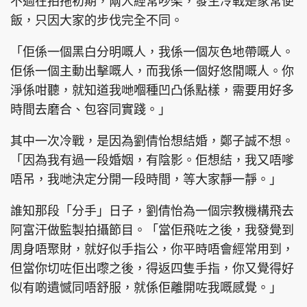
不過在拍拖初期，兩人經常吵架，發生冷戰是家常便
飯，只因大家的步伐完全不同。
「佢係一個黑白分明嘅人，我係一個灰色地帶嘅人。
佢係一個主動出擊嘅人，而我係一個好悠閒嘅人。你
淨係咁聽，就知道我哋嗰種凹凸係點樣，需要用好多
時間去磨合、包容同實踐。」
其中一次冷戰，是因為劉倩怡想結婚，鄭子誠不想。
「因為我有過一段婚姻，有陰影。佢想結，我又唔嗲
唔吊，我哋決定分開一段時間，等大家靜一靜。」
誰知那段「分手」日子，劉倩怡為一個宗教機構飛去
阿富汗做監製拍攝節目。「當佢飛咗之後，我發覺到
周身唔聚財，就好似手指公，你平時唔會經常用到，
但當你切咗佢出嚟之後，得返四隻手指，你又覺得好
似有啲遺憾同唔舒服，就係佢離開咗我嘅感覺。」