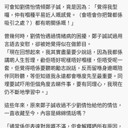
可會知劉倩怡情傾鄭子誠，竟是因為：「覺得我型
囉，仲有嗰種平易近人嘅感覺。（會唔會你把聲都係
吸引之處？）都有啲關係嘅！」
曾幾何時，劉倩怡遇過情緒病的困擾，鄭子誠試過用
言語去安慰，卻被她覺得似在做節目。
「現在回想起來，我其實盡量要少說話，因為我都係
講啲人生哲理，勸佢唔好呢樣唔好嗰樣，佢唔受呢一
套，佢覺得唔係要聽啲勵志說話，反而留喺身邊嘅陪
伴同聆聽，等佢知道我永遠都會喺度先至最重要。同
埋要試吓用佢個角度去睇件事，要有同理心，我現在
仍不斷地學習中。」
這些年來，原來鄭子誠收過不少劉倩怡給他的情信，
一直收藏至今，內容是綿綿情話嗎？
「通常係佢表達對我嘅不滿，佢會解釋晒所有原因，