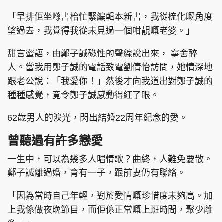
「早排佢坐喺書枱忙緊編輯本新書，我從梳化嘅角度
望過去，我覺得我從未見過一個咁靚嘅老婆。」
甜言蜜語，由鄭子誠磁性的聲線說出來， 寧舍醉
人。當我用鄭子誠的電話致電劉倩怡訪問，她情深地
跟老公說：「我愛你！」然後才向我道出對鄭子誠的
種種感覺，竟令鄭子誠感動得紅了眼。
62歲男人的淚光，閃出結婚22周年紀念的愛。
曾聽過有許多戀愛
一生中，可以為幾多人唱情歌？曲終，人難免要散。
鄭子誠離過婚，育有一子，跟前妻仍有聯絡。
「因為當時自己年輕，對於愛情嘅珍惜度未夠高。加
上我係做夜晚節目，而佢係正常嘅上班時間，聚少離