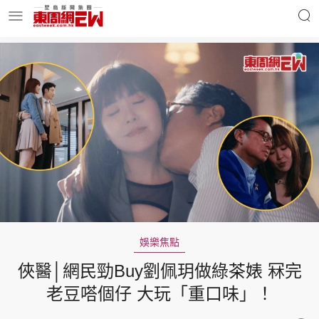
明星名人
時事財經
東周Ladies
優享生活
東周食玩通
會員活動
娛樂焦點
俠醫│網民勁Buy劉佩玥做綠茶婊 冧完
玄學靈異
東周專欄
老豆嗒個仔 大玩「重口味」！