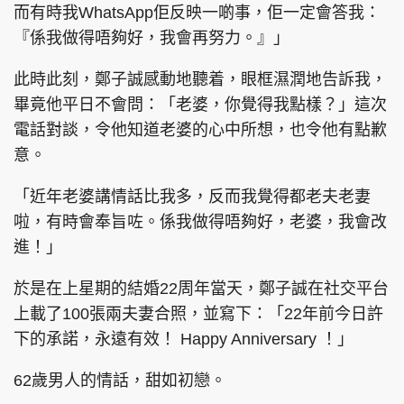
而有時我WhatsApp佢反映一啲事，佢一定會答我：
『係我做得唔夠好，我會再努力。』」
此時此刻，鄭子誠感動地聽着，眼框濕潤地告訴我，
畢竟他平日不會問：「老婆，你覺得我點樣？」這次
電話對談，令他知道老婆的心中所想，也令他有點歉
意。
「近年老婆講情話比我多，反而我覺得都老夫老妻
啦，有時會奉旨咗。係我做得唔夠好，老婆，我會改
進！」
於是在上星期的結婚22周年當天，鄭子誠在社交平台
上載了100張兩夫妻合照，並寫下：「22年前今日許
下的承諾，永遠有效！ Happy Anniversary ！」
62歲男人的情話，甜如初戀。