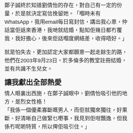
鄭子誠終於知道劉倩怡的存在，對自己有一定的份
量，於是就決定寫信挽留她。「嗰時未有
WhatsApp，我用email每日寫封信，講出我心意，仲
話當佢返來香港，我哋就結婚，點知佢幾日都冇覆
我，我好擔心，後來佢話嗰度網絡差，收得唔好。」
就是怕失去，更加認定大家都願意一起走餘生的路，
他們在2003年9月23日，於多倫多的教堂註冊結婚，
並有共識不生兒女。
讓我獻出全部熱愛
情人眼裏出西施，在鄭子誠眼中，劉倩怡吸引他的地
方，是烈女性格！
「我係一個優柔寡斷嘅男人，而佢就獨來獨往，好果
斷、好清晰自己做緊乜嘢事，我見到佢咁飄逸，但我
係冇呢啲特質，所以俾佢吸引住。」