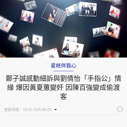
Loaded
:
Unmute
1.39%
星桄伴我心
鄭子誠感動細訴與劉倩怡「手指公」情
緣 爆因黃夏蕙變奸 因陳百強變成偷渡
客
更新時間：18:00 2025-09-29