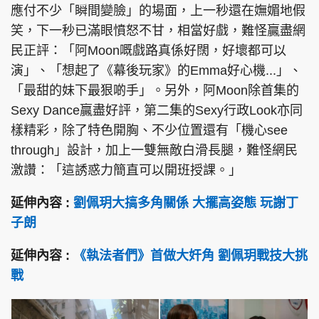
應付不少「瞬間變臉」的場面，上一秒還在嫵媚地假
笑，下一秒已滿眼憤怒不甘，相當好戲，難怪贏盡網
民正評：「阿Moon嘅戲路真係好闊，好壞都可以
演」、「想起了《幕後玩家》的Emma好心機...」、
頭條搵工
EDUPLUS
「最甜的妹下最狠啲手」。另外，阿Moon除首集的
Sexy Dance贏盡好評，第二集的Sexy行政Look亦同
關於我們
使用條款
樣精彩，除了特色開胸、不少位置還有「機心see
through」設計，加上一雙無敵白滑長腿，難怪網民
聯絡我們
版權及免責聲明
激讚：「這誘惑力簡直可以開班授課。」
隱私政策聲明
延伸內容 :
劉佩玥大搞多角關係 大擺高姿態 玩謝丁
子朗
Copyright © 東周網 版權所有 . 不得轉載
©Eastweek.com.hk. All rights reserved.
延伸內容 :
《執法者們》首做大奸角 劉佩玥戰技大挑
戰