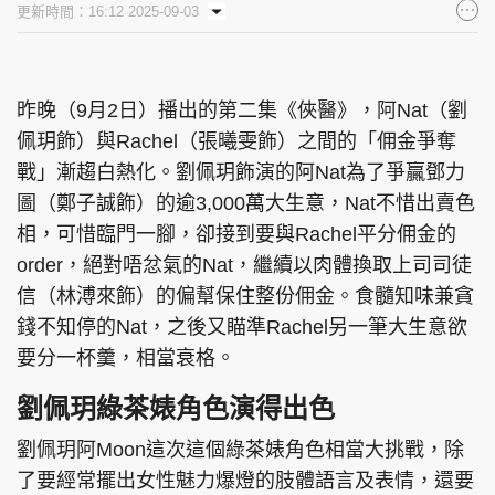
更新時間：16:12 2025-09-03
集團旗下品牌
昨晚（9月2日）播出的第二集《俠醫》，阿Nat（劉
佩玥飾）與Rachel（張曦雯飾）之間的「佣金爭奪
東周刊
cazbuyer
東Touch
戰」漸趨白熱化。劉佩玥飾演的阿Nat為了爭贏鄧力
圖（鄭子誠飾）的逾3,000萬大生意，Nat不惜出賣色
相，可惜臨門一腳，卻接到要與Rachel平分佣金的
PCM 電腦廣場
星島頭條
星島日報
order，絕對唔忿氣的Nat，繼續以肉體換取上司司徒
信（林溥來飾）的偏幫保住整份佣金。食髓知味兼貪
錢不知停的Nat，之後又瞄準Rachel另一筆大生意欲
要分一杯羹，相當衰格。
頭條日報
星島環球
The Standard
劉佩玥綠茶婊角色演得出色
劉佩玥阿Moon這次這個綠茶婊角色相當大挑戰，除
了要經常擺出女性魅力爆燈的肢體語言及表情，還要
親子王
Oh!爸媽
JobMarket