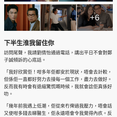
+6
下半生淮我留住你
訪問尾聲，我請劉倩怡通過電話，講出平日不會對鄭
子誠傾訴的心底話。
「我好欣賞佢！咁多年佢都安於現狀，唔會去計較，
但係佢一直都好努力去接每一個工作，盡力去做好。
反而我有時會有退縮驚慌嘅時候，我就會諗佢真係好
叻。
「幾年前我遇上低潮，佢從來冇俾過我壓力，唔會話
又使咁多錢去睇醫生，佢永遠唔會令我覺得內疚。反