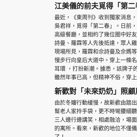
江美儀的前夫覓得「第二
最近，《東周刊》收到獨家消息，
吳君祥，覓得「第二春」。日前，
高級餐廳，並相約了幾位圈中好友
詩曼、羅霖等人先後抵達，眾人雞
現場所見，羅霖和佘詩曼及佘媽等
慢步行向皇后大道中。穿上一條名
耳環 ，打扮新潮。據悉，該牌子
雖然年事已高，但精神不俗，穿上
新歡對「未來奶奶」照顧
由於冬嬸行動緩慢，故新歡由踏出
幫老人家拎手袋，更不時彎腰細聽
三人邊行邊講笑，相處融洽，場面
的寓所。看來，新歡的地位不僅備
了！