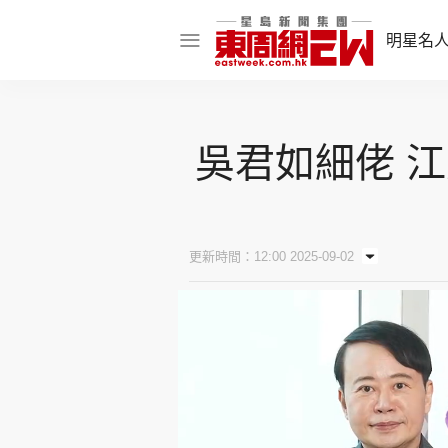
明星名
明星名人
吳君如細佬 
娛樂焦點
話題人物
東姑熱話
更新時間：12:00 2025-09-02
東周食玩通
樂在灣區
東
飲食玩樂