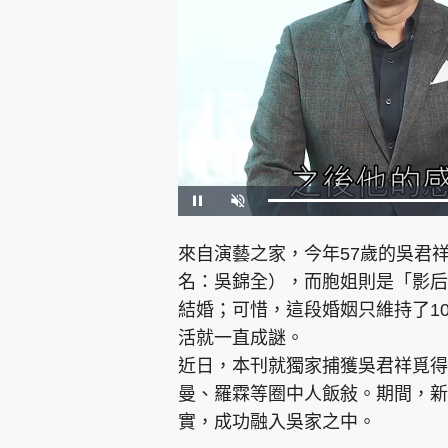
集團旗下品牌
L
P
U
o
a
n
a
u
m
d
s
u
東周刊
cazbuyer
東Touch
e
e
t
來自演藝之家，今年57歲的吳君
d
e
:
5
名：吳錦全），而胞姐則是「影后
8
.
7
結婚；可惜，這段婚姻只維持了10
6
%
活就一直成謎。
Oh!爸媽
JobMarket
頭條搵工
近日，本刊就獨家捕獲吳君祥覓得
關於我們
聯絡我們
隱私政策聲明
使用條
曼、羅霖等圈中人飯敍。期間，新
實，成功融入吳家之中。