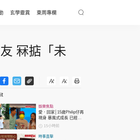
動
玄學靈異
東周專欄
優享生活
友 冧掂「未
醫療百科
親子天地
與寵同行
t
東周專欄
娛樂焦點
愛．回家│15歲Philip仔再
娛樂名人
現身 暴風式成長 已經高
過「三太」樊亦敏！
15小時前
文化藝術
時事直擊