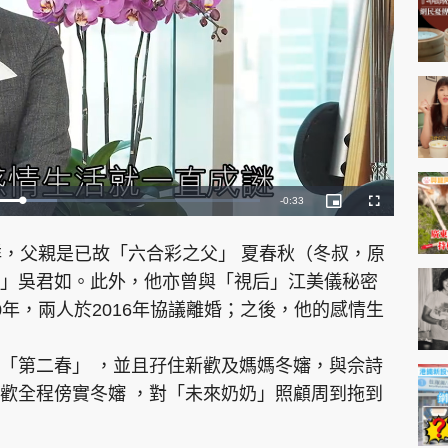
神機妙算 李丞責
緣來有理 麥玲玲
鬼靈精怪 威師兄
R
-
0:31
P
F
i
u
c
l
e
t
l
PCM 電腦廣場
星島頭條
星島日報
頭條日報
星島
u
s
祥，父親是已故「六合彩之父」 夏春秋（冬叔，原
r
c
m
e
r
-
e
」吳君如。此外，他亦曾與「視后」江美儀秘密
i
e
a
n
n
年，兩人於2016年協議離婚；之後，他的感情生
-
P
i
i
c
EDUPLUS
t
n
u
「第二春」 ，並且孖住新歡及媽媽冬嬸，與佘詩
r
e
i
款
版權及免責聲明
Copyright © 東周網 版權所有 . 不得
歡全程傍實冬嬸 ，對「未來奶奶」照顧周到拖到
n
g