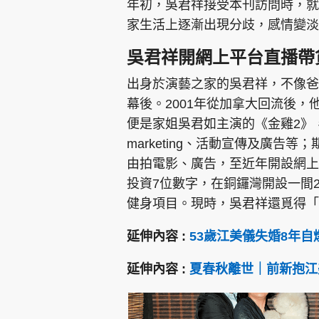
年初，吳君祥接受本刊訪問時，就
家生活上逐漸出現分歧，感情變淡
吳君祥開網上平台直播帶
出身於演藝之家的吳君祥，不像爸
幕後。2001年從加拿大回流後
便是家姐吳君如主演的《金雞2》
marketing、活動宣傳及廣告
由拍電影、廣告，至近年開設網上
投資7位數字，在銅鑼灣開設一間2
健身項目。現時，吳君祥還覓得「
延伸內容 :
53歲江美儀失婚8年自
延伸內容 :
夏春秋離世｜前新抱江