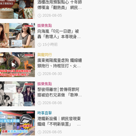
時政財經
酒樓改用預製點心 十年師
傅嘆淪「翻熱員」 網民憂
健康生活
傳統手藝被淘汰
2026-08-05
飲食旅遊
娛樂焦點
向海嵐「0元一日遊」被
轟「教壞人」本尊現身回
應網民
15小時前
與寵同行
廣東揭陽魔童虐狗 鐵線纏
頸拖行、持棍狂打、火燒
虐殺3狗母子
環球
The Standard
親子王
2026-06-30
娛樂焦點
黎彼得離世│曾傳得罪阿
嫂被迫冇兄弟做 「歌神」
許冠傑親筆撰寫悼念忘友
2026-08-06
時事直擊
轉載 ©Eastweek.com.hk. All rights reserved.
港鐵新設備｜網民發現東
鐵綫「不明新裝置」 港
鐵解畫新設備用途
2026-08-05