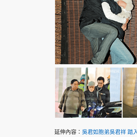
延伸內容：
吳君如胞弟吳君祥 踏