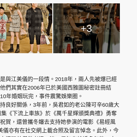
+3
是與江美儀的一段情。2018年，兩人先被爆已經
他們其實在2006年已於美國西雅圖秘密註冊結
10年婚姻玩完，事件震驚娛樂圈。
持良好關係，3年前，吳君如的老公陳可辛60歲大
憑劇集《下流上車族》於《萬千星輝頒獎典禮》勇奪
祝賀，還曾攜冬嬸去支持她參演的電影《易經風
美儀亦有在社交網上載合照及留言悼念。此外，今