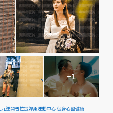
+1
入九運開普拉提嬋柔運動中心 促身心靈健康