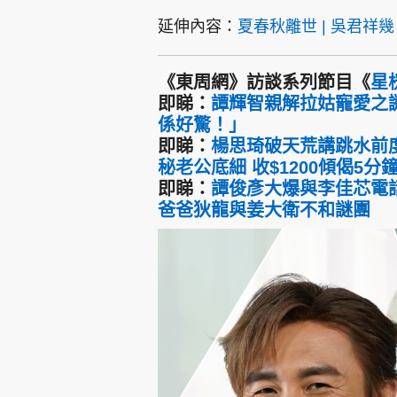
延伸內容：
夏春秋離世 | 吳君祥
《東周網》訪談系列節目《
星
即睇：
譚輝智親解拉姑寵愛之
係好驚！」
即睇：
楊思琦破天荒講跳水前
秘老公底細 收$1200傾偈5分
即睇：
譚俊彥大爆與李佳芯電
爸爸狄龍與姜大衛不和謎團