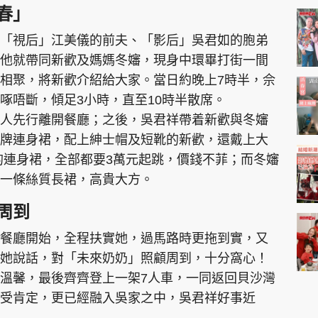
春」
T
「視后」江美儀的前夫、「影后」吳君如的胞弟
i
他就帶同新歡及媽媽冬嬸，現身中環畢打街一間
m
相聚，將新歡介紹給大家。當日約晚上7時半，佘
e
啄唔斷，傾足3小時，直至10時半散席。
人先行離開餐廳；之後，吳君祥帶着新歡與冬嬸
牌連身裙，配上紳士帽及短靴的新歡，還戴上大
的連身裙，全部都要3萬元起跳，價錢不菲；而冬嬸
一條絲質長裙，高貴大方。
周到
餐廳開始，全程扶實她，過馬路時更拖到實，又
她說話，對「未來奶奶」照顧周到，十分窩心！
溫馨，最後齊齊登上一架7人車，一同返回貝沙灣
受肯定，更已經融入吳家之中，吳君祥好事近