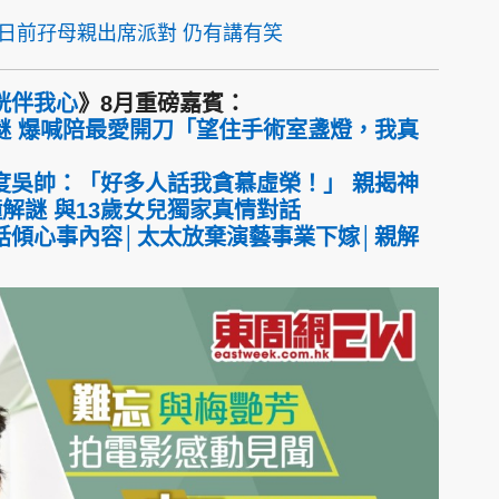
幾日前孖母親出席派對 仍有講有笑
桄伴我心
》8月重磅嘉賓：
謎 爆喊陪最愛開刀「望住手術室盞燈，我真
度吳帥：「好多人話我貪慕虛榮！」 親揭神
鐘解謎 與13歲女兒獨家真情對話
話傾心事內容│太太放棄演藝事業下嫁│親解