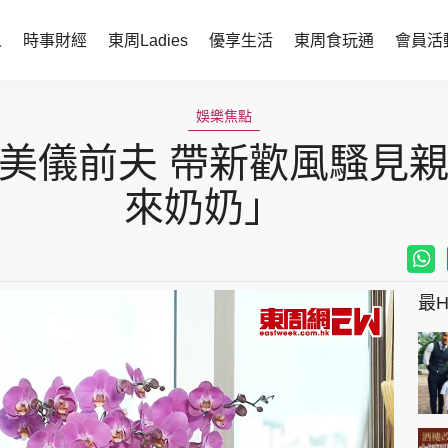
人
時事財經
東周Ladies
優享生活
東周食玩通
會員活
時事財經
東周Ladies
娛樂焦點
江美儀前夫 帶新歡風騷見親
時事直擊
談情說性
財經智庫
時尚生活
來奶奶」
焦點人物
健康醫美
她世代力量
卓越女性
最Hi
會員活動
玄學靈異
周JETSO
東勝運程
智富天下 李居明