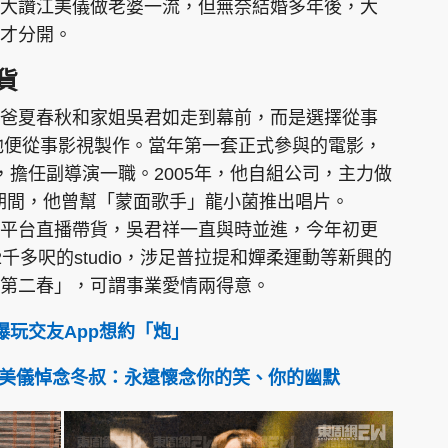
大讚江美儀做老婆一流，但無奈結婚多年後，大
才分開。
貨
爸夏春秋和家姐吳君如走到幕前，而是選擇從事
，他便從事影視製作。當年第一套正式參與的電影，
，擔任副導演一職。2005年，他自組公司，主力做
等；期間，他曾幫「蒙面歌手」龍小菌推出唱片。
平台直播帶貨，吳君祥一直與時並進，今年初更
千多呎的studio，涉足普拉提和嬋柔運動等新興的
第二春」，可謂事業愛情兩得意。
爆玩交友App想約「炮」
美儀悼念冬叔：永遠懷念你的笑、你的幽默