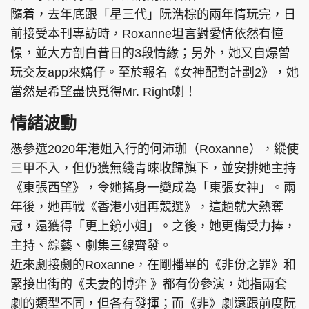
隨着，去年底跟「星三代」阮浩棕的兩年情玩完，日
前接受本刊專訪時，Roxanne坦言對愛情依然有憧
憬，並大方剖白昔日的3段情緣；另外，她又自爆曾
玩交友app來媾仔。至於報名《女神配對計劃2》，她
當然是希望盡快覓得Mr. Right喇！
情緒波動
憑參選2020年港姐入行的何沛珈（Roxanne），縱使
三甲不入，但仍獲無綫青睞收歸旗下，並安排她主持
《東張西望》，令她搖身一變成為「東張女神」。兩
年後，她再戰《香港小姐再競選》，這趟就大熱奪
冠，還獲得「更上鏡小姐」。之後，她更備受力捧，
主持、綜藝、劇集三線齊發。
近來劇接劇的Roxanne，在剛播畢的《非份之罪》和
緊接出街的《夫妻的博弈 》都有份參演，她指兩套
劇的類型不同，但各有發揮；而《非》劇還跟前度阮