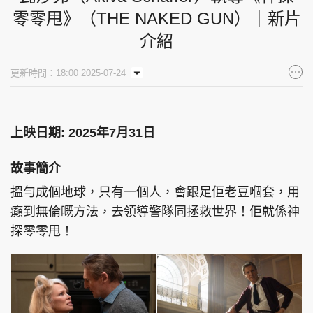
零零甩》（THE NAKED GUN）｜新片
集團旗下品牌
介紹
更新時間：18:00 2025-07-24
東周刊
cazbuyer
東Touch
上映日期: 2025年7月31日
PCM 電腦廣場
星島頭條
星島日報
故事簡介
搵勻成個地球，只有一個人，會跟足佢老豆嗰套，用
癲到無倫嘅方法，去領導警隊同拯救世界！佢就係神
探零零甩！
頭條日報
星島環球
The Standard
親子王
Oh!爸媽
JobMarket