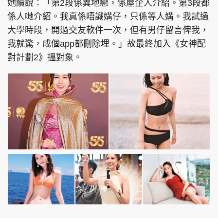
她續說：「第2段係異地戀，係屋企人介紹。第3段都
係人哋介紹。我真係唔識媾仔，只係等人媾。我試過
大學時段，開過交友軟件一次，但有男仔留言俾我，
我就驚，成個app都刪除埋。」故最終加入《女神配
對計劃2》搵對象。