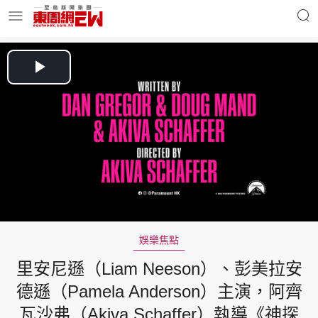
明星名人
時事財經
Play
Video
東周Ladies
優享生活
東周食玩通
會員活動
娛樂焦點
里安尼遜（Liam Neeson）、彭美拉安
玄學靈異
東周專欄
德遜（Pamela Anderson）主演，阿齊
瓦沙弗（Akiva Schaffer）執導《神探