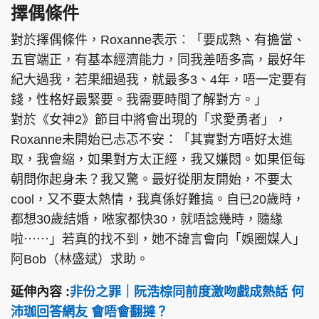
擇偶條件
對於擇偶條件，Roxanne表示︰「要成熟、有擔當、
五官端正，有基本經濟能力，同我差唔多高，最好年
紀大過我，若果細過我，就最多3、4年，唔一定要有
錢，性格好最緊要。我需要時間了解對方。」
對於《女神2》節目中將會出現的「求愛勇者」，
Roxanne未開始已忐忑不安：「其實對方唔好太進
取，我會縮，如果對方太正經，我又嫌悶。如果佢每
朝問你起身未？我又驚。最好從朋友開始，不要太
cool，又不要太熱情，我真係好難搞。自已20歲時，
都想30歲結婚，𠵱家都快30，就唔諗幾時，隨緣
啦⋯⋯」若真的找不到，她不諱言會向「娛圈媒人」
阿Bob（林盛斌）求助。
延伸內容 :
非份之罪｜阮浩棕同前度激吻戲成熱話 何
沛珈回答網友 會唔會翻撻？