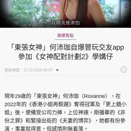
Loaded
:
Unmute
2.72%
娛樂焦點
「東張女神」何沛珈自爆曾玩交友app
參加《女神配對計劃2》學媾仔
更新時間：17:20 2026-08-07
現年29歲的「東張女神」何沛珈（Roxanne），在
2022年的《香港小姐再競選》奪得冠軍及「更上鏡小
姐」後，便備受公司力捧，上位神速，剛播畢的《非
份之罪》和緊接出街的《夫妻的博弈》，她都有份參
演，事業就得意，但感情則無着落。