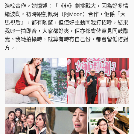
浩棕合作。她憶述︰「《非》劇挑戰大，因為好多情
緒波動。初時跟劉佩玥（阿Moon）合作，佢係『大
馬視后』，都有啲驚，但佢好主動同我打招呼，結果
我哋一拍即合，大家都好夾，佢亦都會俾意見同鼓勵
我。我哋拍攝時，就算有時冇自己份，都會留低陪對
方。」