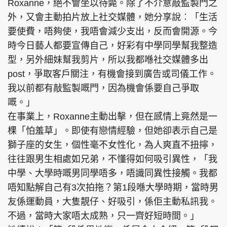
Roxanne，絕不會坐以待斃。除了不介意敲監製門之
外，又會主動拍片放上社交媒體，她分享說︰「生活
要使費，唔夠使，我唔會減少支出，反而會開源。今
時今日藝人都要宣傳自己，好彩有中學同學幫我整造
型，另外細妹幫我剪片，所以我都喺社交媒體多出
post，爭取客戶關注，有機會接到廣告或司儀工作。
我以前都有敲監製嘅門，因為機會係要自己爭取
嘅。」
在事業上，Roxanne主動出擊，但在感情上竟然是一
棵「怕羞草」。即使有戀情經驗，但她卻表示自己是
獅子座的女生，個性毫不女性化，為人爽直不扭擰，
往往跟男生相處如兄弟，不懂得如何吸引異性，「我
中學、大學時嘅男同學唔多，唔識同異性接觸。我都
唔知點解自己有3次拍拖？第1段喺大學時期，當時男
友係運動員，大隻靚仔、好吸引，係佢主動私訊我。
不過，當時大家唔太成熟，只一齊好短時間。」