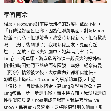
學習阿佘
相反，Roxanne對前度阮浩棕的態度則截然不同，
「冇俾過好面色佢睇，因為佢喺劇裏面，對阿Moon
好差。而私下佢係前輩，我當時都係新人，佢有教我
嘅。（分手後關係？）我哋都係朋友，見面冇尷
尬。」至於，在《夫》劇中，她與高海寧（高
Ling）、楊卓娜、游嘉欣等飾演一起長大的好姊妹，
拍攝初時因她們不熟絡而有隔膜。幸好，經佘詩曼
（阿佘）搞飯敍之後，大家戲內外都相處愉快。
轉眼已出道6年，Roxanne的事業總算穩步上揚，
「演技上，目標係以阿佘、高Ling為學習對象。高
Ling都係一步一步走出嚟，而主持方面，我就想走知
性型嘅陳貝兒，host到成個場面。我最喜歡做live
show，係有壓力又緊張，要將啲稿背到入晒血，到