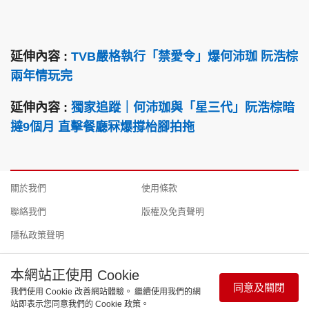
延伸內容 :
TVB嚴格執行「禁愛令」爆何沛珈 阮浩棕
兩年情玩完
延伸內容 :
獨家追蹤｜何沛珈與「星三代」阮浩棕暗
撻9個月 直擊餐廳冧爆撐枱腳拍拖
關於我們
使用條款
聯絡我們
版權及免責聲明
隱私政策聲明
本網站正使用 Cookie
同意及關閉
我們使用 Cookie 改善網站體驗。 繼續使用我們的網
Copyright © 東周網 版權所有 . 不得轉載 ©Eastweek.com.hk. All
站即表示您同意我們的 Cookie 政策。
rights reserved.