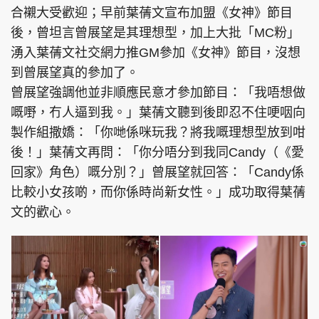
合襯大受歡迎；早前葉蒨文宣布加盟《女神》節目
後，曾坦言曾展望是其理想型，加上大批「MC粉」
湧入葉蒨文社交網力推GM參加《女神》節目，沒想
到曾展望真的參加了。
曾展望強調他並非順應民意才參加節目：「我唔想做
嘅嘢，冇人逼到我。」葉蒨文聽到後即忍不住哽咽向
製作組撒嬌：「你哋係咪玩我？將我嘅理想型放到咁
後！」葉蒨文再問：「你分唔分到我同Candy（《愛
回家》角色）嘅分別？」曾展望就回答：「Candy係
比較小女孩啲，而你係時尚新女性。」成功取得葉蒨
文的歡心。