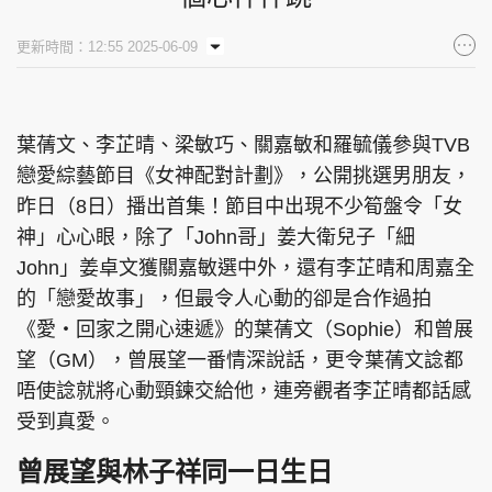
集團旗下品牌
更新時間：12:55 2025-06-09
葉蒨文、李芷晴、梁敏巧、關嘉敏和羅毓儀參與TVB
東周刊
cazbuyer
東Touch
戀愛綜藝節目《女神配對計劃》，公開挑選男朋友，
昨日（8日）播出首集！節目中出現不少筍盤令「女
神」心心眼，除了「John哥」姜大衛兒子「細
PCM 電腦廣場
星島頭條
星島日報
John」姜卓文獲關嘉敏選中外，還有李芷晴和周嘉全
的「戀愛故事」，但最令人心動的卻是合作過拍
《愛‧回家之開心速遞》的葉蒨文（Sophie）和曾展
望（GM），曾展望一番情深說話，更令葉蒨文諗都
頭條日報
星島環球
The Standard
唔使諗就將心動頸鍊交給他，連旁觀者李芷晴都話感
受到真愛。
曾展望與林子祥同一日生日
親子王
Oh!爸媽
JobMarket