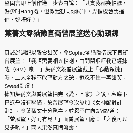
望聞言即上前作進一步表白說：「其實我都幾怕醜，
好少咁Hang機，但係我想同你試吓，畀個機會我追
你，好唔好？」
葉蒨文零猶豫直衝曾展望送心動頸鍊
真誠說詞配以殺食甜笑，令Sophie零猶豫情況下直衝
曾展望：「我唔需要嗰五秒喇，由開閘嗰吓我已經揀
咗（GM）喇！」葉蒨文為曾展望戴上「心動頸鏈」
時，二人全程不敢望對方之餘，還忍不住一再甜笑，
Sweet到爆！
據知葉蒨文與曾展望拍完《愛‧回家》之後，私底下
已近乎沒有聯絡，故曾展望今次參加《女神配對計
劃》，令葉蒨文十分驚喜，並忍不住向GM說道：
「曾展望，好耐冇見！」而曾展望回應：「之後可以
見多啲。」兩人果然真情流露。