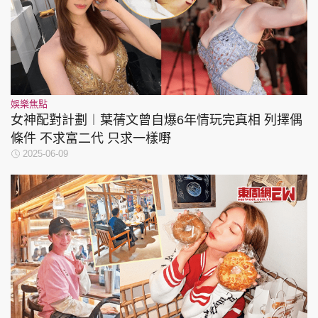
娛樂焦點
女神配對計劃︱葉蒨文曾自爆6年情玩完真相 列擇偶
條件 不求富二代 只求一樣嘢
2025-06-09