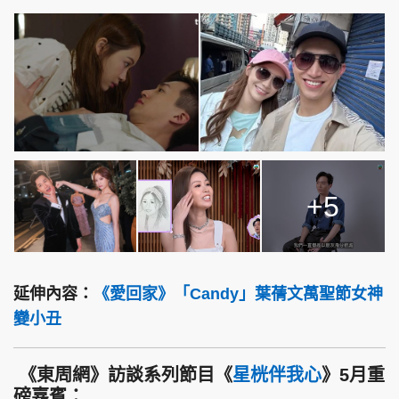
+5
延伸內容：
《愛回家》「Candy」葉蒨文萬聖節女神
變小丑
《東周網》訪談系列節目《
星桄伴我心
》5月重
磅嘉賓：