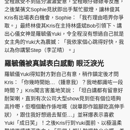
全程感受不到這分濃濃愛意，全程眼仔碌碌零反應，
之後葉蒨文Sophie見狀即出手幫忙撳燈，讓林俊其
Kris有出場表白機會，Sophie：「我冇理由唔畀你爭
取。」最終林俊其Kris在主持林盛斌Bob引領下、講
出心儀女神是羅毓儀Yuki，令全程沒有想過自己就是
女主角的Yuki大為震撼：「我依家個心跳得好快，我
以為你講緊Step（李芷晴）。」
羅毓儀被真誠表白感動 眼泛淚光
羅毓儀Yuki得知對方對自己有意，稍作鎮定後才問
Kris：「你幾時開始…（鍾意我）？我哋都識咗一段
時間？」Kris聞言害羞地笑說：「坦白講都有留意好
耐架喇，直到有次公司大型show見到佢有個位唔夠
高拎嘢，佢嗰個動作係咁嘅（說畢即作踮腳趷高伸手
狀），跟住我好想過去幫佢…」並冧爆表示喜歡
Yuki「成日笑」！之後Kris行到Yuki面前、以極溫柔