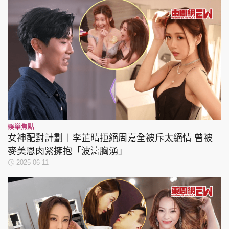
娛樂焦點
女神配對計劃︱李芷晴拒絕周嘉全被斥太絕情 曾被
麥美恩肉緊擁抱「波濤胸湧」
2025-06-11