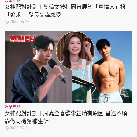
娛樂焦點
女神配對計劃︱葉蒨文被指同曾展望「真情人」扮
「追求」 發長文講感受
2025-06-12
娛樂焦點
女神配對計劃︱周嘉全喜歡李芷晴有原因 星途不順
靠做司機幫補生計
2025-06-11