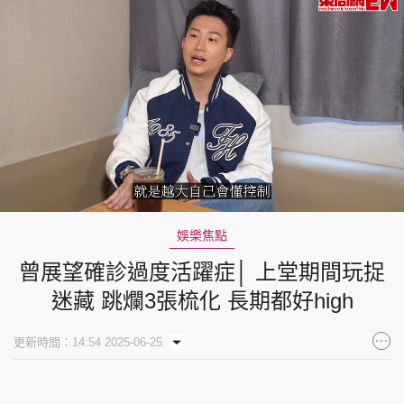
Loaded
:
Unmute
7.88%
娛樂焦點
曾展望確診過度活躍症│ 上堂期間玩捉
迷藏 跳爛3張梳化 長期都好high
更新時間：14:54 2025-06-25