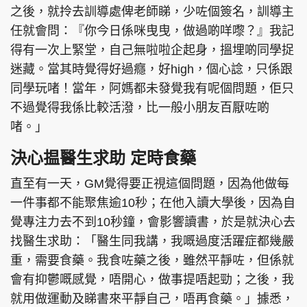
之後，就拎去訓導處俾老師睇，少咗個簽名，訓導主
任就會問：『你今日係咪曳曳，做過啲咩嚟？』我記
得有一次上緊堂，自己無啦啦企起身，搵埋啲同學捉
迷藏。當其時覺得好過癮，好high，個心諗，只係跟
同學玩啫！當年，阿媽都未發覺我有呢個問題，佢只
不過覺得我係比較活潑，比一般小朋友百厭咗啲
啫。」
決心揾醫生求助 定時食藥
直至有一天，GM覺得要正視這個問題，因為他做每
一件事都不能聚焦逾10秒；在他入讀大學後，因為自
覺專注力去不到10秒鐘，會影響讀書，於是就決心去
找醫生求助：「醫生同我講，我嘅過度活躍症都幾嚴
重，需要食藥。我食咗藥之後，雖然平靜咗，但係就
會有抑鬱嘅感覺，唔開心，做事提唔起勁；之後，我
就用做運動及睇書來平靜自己，唔再食藥。」據悉，