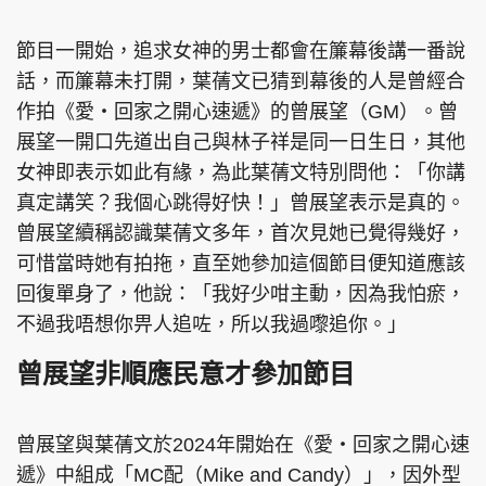
節目一開始，追求女神的男士都會在簾幕後講一番說
話，而簾幕未打開，葉蒨文已猜到幕後的人是曾經合
頭條搵工
EDUPLUS
作拍《愛‧回家之開心速遞》的曾展望（GM）。曾
展望一開口先道出自己與林子祥是同一日生日，其他
女神即表示如此有緣，為此葉蒨文特別問他：「你講
關於我們
使用條款
真定講笑？我個心跳得好快！」曾展望表示是真的。
曾展望續稱認識葉蒨文多年，首次見她已覺得幾好，
聯絡我們
版權及免責聲明
可惜當時她有拍拖，直至她參加這個節目便知道應該
隱私政策聲明
回復單身了，他說：「我好少咁主動，因為我怕瘀，
不過我唔想你畀人追咗，所以我過嚟追你。」
Copyright © 東周網 版權所有 . 不得轉載
曾展望非順應民意才參加節目
©Eastweek.com.hk. All rights reserved.
曾展望與葉蒨文於2024年開始在《愛‧回家之開心速
遞》中組成「MC配（Mike and Candy）」，因外型