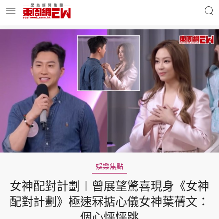
明星名人
時事財經
東周Ladies
優享生活
東周食玩通
會員活動
娛樂焦點
女神配對計劃︱曾展望驚喜現身《女神
玄學靈異
東周專欄
配對計劃》極速冧掂心儀女神葉蒨文：
個心怦怦跳