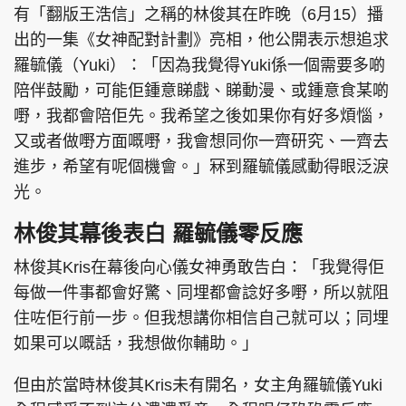
有「翻版王浩信」之稱的林俊其在昨晚（6月15）播
出的一集《女神配對計劃》亮相，他公開表示想追求
羅毓儀（Yuki）：「因為我覺得Yuki係一個需要多啲
陪伴鼓勵，可能佢鍾意睇戲、睇動漫、或鍾意食某啲
嘢，我都會陪佢先。我希望之後如果你有好多煩惱，
又或者做嘢方面嘅嘢，我會想同你一齊研究、一齊去
進步，希望有呢個機會。」冧到羅毓儀感動得眼泛淚
光。
林俊其幕後表白 羅毓儀零反應
林俊其Kris在幕後向心儀女神勇敢告白：「我覺得佢
每做一件事都會好驚、同埋都會諗好多嘢，所以就阻
住咗佢行前一步。但我想講你相信自己就可以；同埋
如果可以嘅話，我想做你輔助。」
但由於當時林俊其Kris未有開名，女主角羅毓儀Yuki