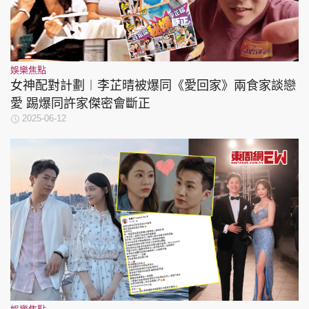
娛樂焦點
女神配對計劃︱李芷晴被爆同《愛回家》兩食家談戀
愛 踢爆同許家傑密會斷正
2025-06-12