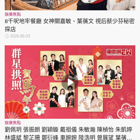
娛樂焦點
8千呎地牢餐廳 女神關嘉敏、葉蒨文 視后蔡少芬秘密
探店
2026-06-03
娛樂焦點
劉佩玥 張振朗 劉穎鏇 戴祖儀 朱敏瀚 陳楨怡 朱凱婷
林盛斌 黎芷珊 鄭衍峰 車婉婉 陸浩明 曾展望 葉蒨文|