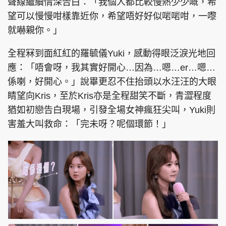
聲線繼續情深告白：「我個人都比較慢熱少少嘅，希
望可以慢慢咁樣靠近你，希望唔好好似啱啱咁，一嚟
就嚇親你。」
全程冧到面紅紅的羅毓儀Yuki，感動得眼泛淚光地回
應：「唔會呀，我其實好開心…因為…嗯…er…嗯…
係喇，好開心。」說畢更忍不住抬頭以水汪汪的大眼
睛望向Kris，至於Kris亦是全程甜笑不斷，青澀程度
猶如初戀告白現場，引發全場女神瘋狂尖叫，Yuki則
害羞大叫救命：「完未呀？呢個環節！」