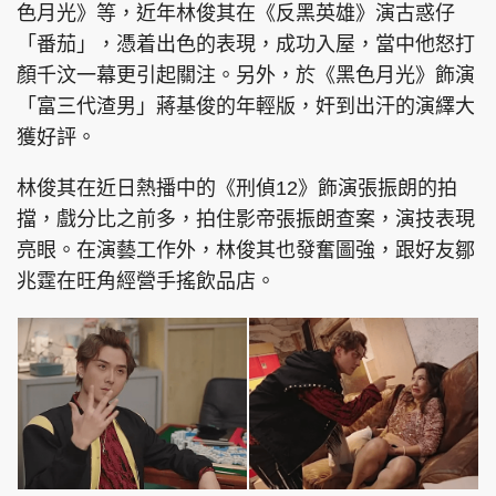
色月光》等，近年林俊其在《反黑英雄》演古惑仔
「番茄」，憑着出色的表現，成功入屋，當中他怒打
顏千汶一幕更引起關注。另外，於《黑色月光》飾演
「富三代渣男」蔣基俊的年輕版，奸到出汗的演繹大
獲好評。
林俊其在近日熱播中的《刑偵12》飾演張振朗的拍
擋，戲分比之前多，拍住影帝張振朗查案，演技表現
亮眼。在演藝工作外，林俊其也發奮圖強，跟好友鄒
兆霆在旺角經營手搖飲品店。