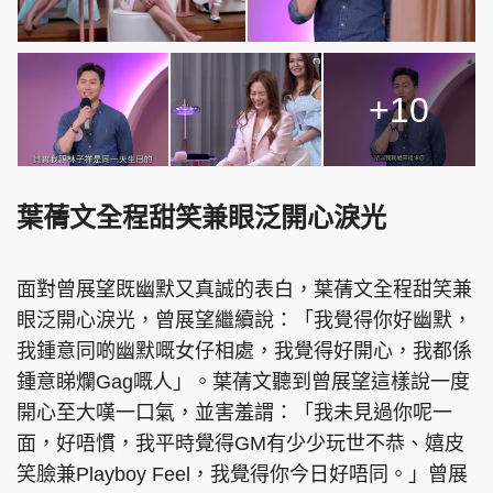
+10
葉蒨文全程甜笑兼眼泛開心淚光
面對曾展望既幽默又真誠的表白，葉蒨文全程甜笑兼
眼泛開心淚光，曾展望繼續說：「我覺得你好幽默，
我鍾意同啲幽默嘅女仔相處，我覺得好開心，我都係
鍾意睇爛Gag嘅人」。葉蒨文聽到曾展望這樣說一度
開心至大嘆一口氣，並害羞謂：「我未見過你呢一
面，好唔慣，我平時覺得GM有少少玩世不恭、嬉皮
笑臉兼Playboy Feel，我覺得你今日好唔同。」曾展