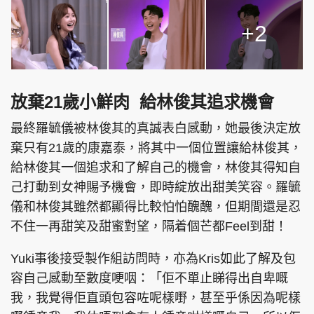
+2
放棄21歲小鮮肉 給林俊其追求機會
最終羅毓儀被林俊其的真誠表白感動，她最後決定放
棄只有21歲的康嘉泰，將其中一個位置讓給林俊其，
給林俊其一個追求和了解自己的機會，林俊其得知自
己打動到女神賜予機會，即時綻放出甜美笑容。羅毓
儀和林俊其雖然都顯得比較怕怕醜醜，但期間還是忍
不住一再甜笑及甜蜜對望，隔着個芒都Feel到甜！
Yuki事後接受製作組訪問時，亦為Kris如此了解及包
容自己感動至數度哽咽：「佢不單止睇得出自卑嘅
我，我覺得佢直頭包容咗呢樣嘢，甚至乎係因為呢樣