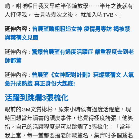
啲，咁啱嗰日我又早咗半個鐘放學⋯⋯半年之後就有
人打俾我， 去見咗幾次之後， 就加入咗TVB。」
延伸內容 :
曾展望膽粗粗追女神 癡情男專訪 揭被禁
與葉蒨文見面
延伸內容 :
驚爆曾展望有過度活躍症 嚴重程度去到老
師都驚
延伸內容 :
曾展望《女神配對計劃》冧爆葉蒨文 人氣
急升成熱搜 真正身份大起底!
活躍到跳爛3張梳化
眼前的GM文質彬彬，原來小時侯有過度活躍症，現
時回想當年讀書的頑皮事件，也覺得極度誇張！他笑
指，自己的活躍程度是可以跳爛了3張梳化：「當年
我上堂，每一堂都要攞老師嘅簽名，集齊咁多個簽名