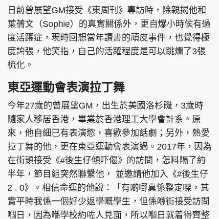
日前曾展望GM接受《東周刊》專訪時，除親揭他和
葉蒨文（Sophie）的真實關係外，更自爆小時侯有過
度活躍症，現時回想當年讀書的頑皮事件，也覺得極
度誇張，他笑指，自己的活躍程度是可以跳爛了3張
梳化。
東亞運動會表演拉丁舞
今年27歲的曾展望GM，出生於美國洛杉磯，3歲時
隨家人移居香港，畢業於香港理工大學會計系。原
來，他自細已有表演慾，喜歡參加話劇；另外，熱愛
拉丁舞的他，更在東亞運動會表演過。2017年，因為
在街頭接受《#後生仔傾吓偈》的訪問，怎料隔了約
半年，節目組突然聯繫他， 並邀請他加入《#後生仔
2 . 0》。相信命運的他說：「有啲嘢真係整定㗎，其
實平時我係一個好少返學嘅學生，但係喺街接受訪問
嗰日，因為喺學校約咗人見面，所以嗰日就着得齊整