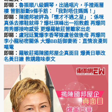
即睇：
魯振順八級鋼琴，出過唱片，手揸兩層
樓 曾割脈斷9條手筋：「我對唔住媽媽！」
即睇：
陳國邦被評為「懷才不遇之星」：係咪
真係去擦鞋就得？爆杜琪峰出一招教戲 再爆同
周秀娜接吻感受 更爆羅敏莊曾離家出走
即睇：
盧冠廷驚爆李香琴嫁盧爸做後母 再爆同
李小龍秘密關係 大爆BB話御妻術：直情浪漫到
嘔電
即睇：
羅敏莊揭陳國邦屋企真面目 爆黃日華改
名黃日謙 教講趣味泰文