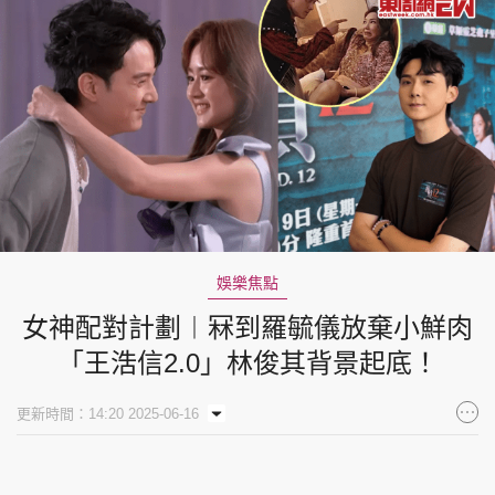
娛樂焦點
女神配對計劃︱冧到羅毓儀放棄小鮮肉
「王浩信2.0」林俊其背景起底！
更新時間：14:20 2025-06-16