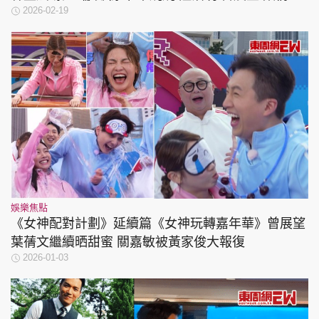
2026-02-19
祝大家新年快樂！馬上發財！
娛樂焦點
《女神配對計劃》延續篇《女神玩轉嘉年華》曾展望
葉蒨文繼續晒甜蜜 關嘉敏被黃家俊大報復
2026-01-03