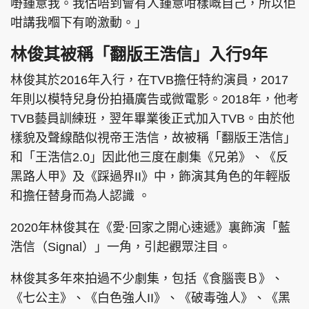
嘢鍾意我。我估唔到會有人鍾意咁樣嘅自己，所以佢
咁講我嗰下有啲激動。」
林俊其被稱「翻版王浩信」入行9年
林俊其於2016年入行，在TVB擔任特約演員，2017
年則以模特兒身份拍攝廣告或微電影。2018年，他考
TVB藝員訓練班，翌年畢業後正式加入TVB。由於他
樣貌及聲線酷似視帝王浩信，故被稱「翻版王浩信」
和「王浩信2.0」因此他三度在劇集《兄弟》、《反
黑路人甲》及《踩過界II》中，飾演其角色的年輕版
和擔任替身而為人認識 。
2020年林俊其在《愛·回家之開心速遞》裏飾演「藍
浩信（Signal）」一角，引起觀眾注目。
林俊其多年來拍過不少劇集，包括《食腦喪Ｂ》、
《七公主》、《白色強人II》、《破毒強人》、《黑