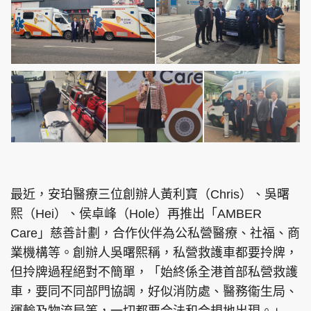
頭條搵工
EDUPLUS
關於我們
使用條款
聯絡我們
版權及免責聲明
隱私政策聲明
最近，安珀醫療三位創辦人黃利寶（Chris）、吳曙
熙（Hei）、侯卓峰（Hole）再推出「AMBER
Care」慈善計劃，合作伙伴為公私營醫療、社福、商
Copyright © 東周網 版權所有 . 不得轉載
©Eastweek.com.hk. All rights reserved.
業機構等。創辦人吳曙熙稱，私營救護車都要拎牌，
但拎牌過程絕對不簡單，「始終係全港首部私營救護
車，要同不同部門協調，好似消防處、醫務衞生局、