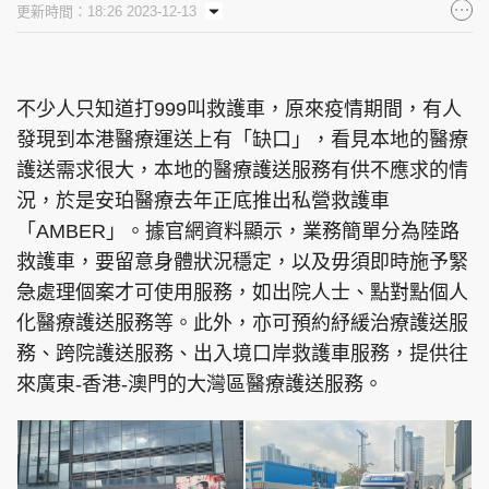
更新時間：18:26 2023-12-13
集團旗下品牌
不少人只知道打999叫救護車，原來疫情期間，有人
發現到本港醫療運送上有「缺口」，看見本地的醫療
東周刊
cazbuyer
東Touch
護送需求很大，本地的醫療護送服務有供不應求的情
況，於是安珀醫療去年正底推出私營救護車
「AMBER」。據官網資料顯示，業務簡單分為陸路
PCM 電腦廣場
星島頭條
星島日報
救護車，要留意身體狀況穩定，以及毋須即時施予緊
急處理個案才可使用服務，如出院人士、點對點個人
化醫療護送服務等。此外，亦可預約紓緩治療護送服
務、跨院護送服務、出入境口岸救護車服務，提供往
頭條日報
星島環球
The Standard
來廣東-香港-澳門的大灣區醫療護送服務。
親子王
Oh!爸媽
JobMarket