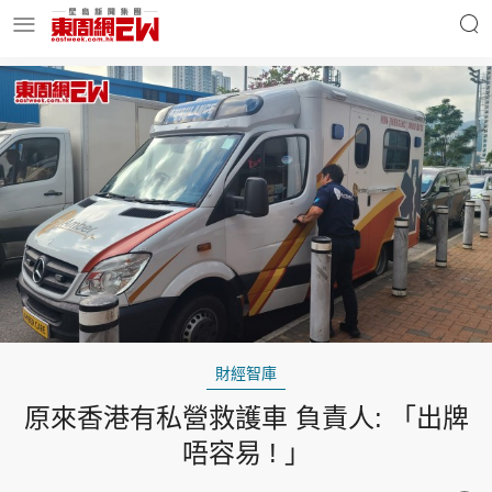
明星名人
時事財經
東周Ladies
優享生活
東周食玩通
會員活動
財經智庫
原來香港有私營救護車 負責人: 「出牌
玄學靈異
東周專欄
唔容易 ! 」