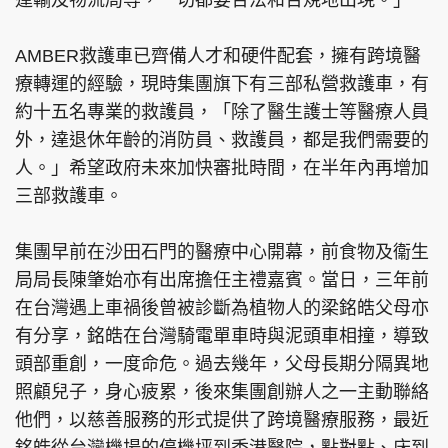
運輸及物流局等，一切都要合法和合規地出現。」
AMBER救護車已齊備人才和硬件配套，擁有跨境醫
療轉運的經驗，現時集團旗下有三部私營救護車，有
約十五名專業的救護員，「除了醫生護士等醫療人員
外，達退休年齡的消防員、救護員，都是我們需要的
人。」希望政府未來加快審批時間，在半年內再增加
三部救護車。
集團早前在沙田石門的醫療中心開幕，前食物及衞生
局局長陳肇始亦有出席擔任主禮嘉賓。當日，三年前
在台灣遇上車禍後曾被診斷為植物人的梁銘皓父母亦
有分享，銘皓在台灣騎電單車時與泥頭車相撞，導致
頭部重創，一度命危。過去幾年，父母長期分隔異地
照顧兒子，身心疲累，後來集團創辦人之一主動聯絡
他們，以慈善服務的形式提供了跨境醫療服務，最近