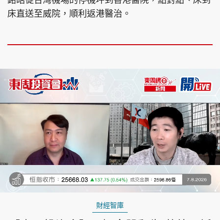
銘皓從台灣機場的停機坪到香港醫院，點對點、床到
床直送至威院，順利返港醫治。
Loaded
:
Unmute
2.94%
財經智庫