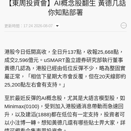
【東周投資會】AI概念股翻生 黃德几話
你知點部署
更新時間：17:24 2026-08-07
港股今日低開高收，全日升137點，收報25,668點，
成交2,596億元。uSMART盈立證券研究部執行董事
黃德几認為，港股已經由低位反彈不少，略為整固實
屬正常，「相信下星期大市會反覆，但在20天線即約
25,200點左右會有支持。」
至於最近反彈的AI概念股，尤其是大語言模型股，如
Minimax(0100)，受到加入港股通消息帶動而急速回
升，以及建滔(1888)都在低位有一定支持，投資者可
以小注博一轉。想知黃德几還有哪些貼士畀大家，詳