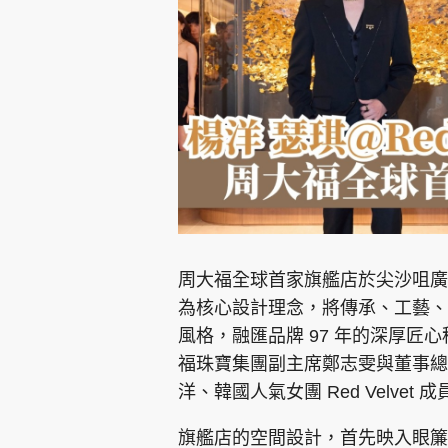
集團旗下品牌
東周刊
cazbuyer
東Touch
周大福全球首家旗艦店於尖沙咀廣
為核心設計理念，將傳承、工藝、
風格，融匯品牌 97 年的深厚
Oh!爸媽
JobMarket
頭條搵工
福珠寶集團副主席鄭志雯與董事總
洋、韓國人氣女團 Red Velvet
關於我們
聯絡我們
隱私政策聲明
使用條
旗艦店的空間設計，首先映入眼簾