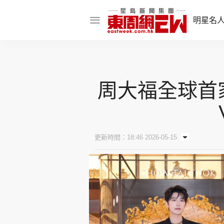
明星名
明星名人
娛樂焦點
周大福全球首
話題人物
東姑熱話
更新時間：18:46 2026-05-15
東周食玩通
樂在灣區
東
飲食玩樂