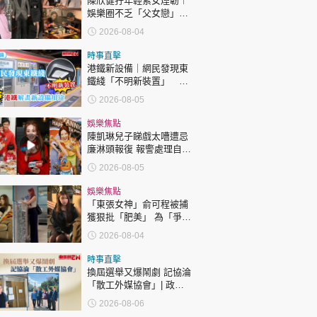
陳欣健孖年輕索女煙韌︱
娛樂圈不乏「父女戀」
「爺孫戀」 年齡差距最大
2026-08-04
達51歲 最受矚目有李龍
基謝賢
時事直擊
港鐵新設備｜網民發現東
鐵綫「不明新裝置」 港
鐵解畫新設備用途
2026-08-05
娛樂焦點
陳凱琳兒子睇戲太嘈遭忌
廉淋頭報復 報警處理自責
護子不力 歐錦棠陳倩揚齊
2026-08-05
表態「媽媽有責任」
娛樂焦點
「東張女神」俞可程被捕
獲狠批「肥美」 為「爭
仔」緊急消脂10日成功瘦
2026-08-04
12.2吋
時事直擊
換屆選舉又爆鬧劇 記協淪
「散工外媒協會」| 政官
莊
2026-08-06