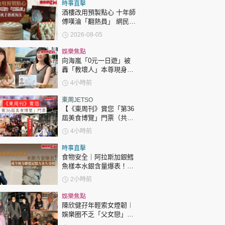
時政財經
時事直擊
酒樓改用預製點心 十年師
健康生活
傅嘆淪「翻熱員」 網民憂
傳統手藝被淘汰
2026-08-05
飲食旅遊
娛樂焦點
向海嵐「0元一日遊」被
轟「教壞人」本尊現身回
應網民
4小時前
東周JETSO
【《東周刊》賞您「第36
屆美食博覽」門票（共30
環球
The Standard
親子王
張）】
4小時前
時事直擊
食物安全｜阿拉斯加銀鱈
魚樣本水銀含量爆表！或
令視力聽覺記憶力永久受
2小時前
損
轉載 ©Eastweek.com.hk. All rights reserved.
娛樂焦點
陳欣健孖年輕索女煙韌︱
娛樂圈不乏「父女戀」
「爺孫戀」 年齡差距最大