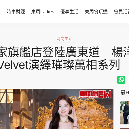
人
時事財經
東周Ladies
優享生活
東周食玩通
會員活
時事財經
東周Ladies
時尚生活
時事直擊
談情說性
家旗艦店登陸廣東道 楊洋
財經智庫
時尚生活
Velvet演繹璀璨萬相系列
焦點人物
健康醫美
她世代力量
卓越女性
最Hi
會員活動
玄學靈異
周JETSO
東勝運程
智富天下 李居明