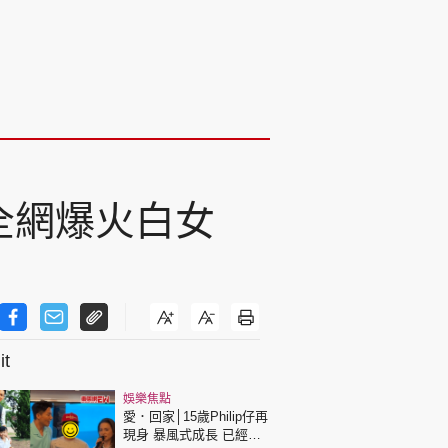
折！全網爆火白女
t
娛樂焦點
愛．回家│15歲Philip仔再
現身 暴風式成長 已經高