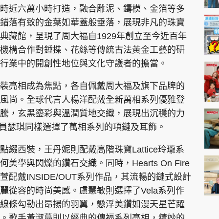
時近六萬小時打造，融合雕泥、鑄模、金箔等多
錯落有致的金葉如華蓋般垂落，展現非凡的珠寶
典藏館，呈現了周大福自1929年創立至今近百年
機構合作對錘揲、花絲等傳統古法黃金工藝的研
行業中的開創性地位與文化守護者的擔當。
裝亮相成為焦點，各自佩戴周大福及旗下品牌的
風尚。全球代言人楊洋配戴全新萬相系列優雅登
騰，玄黑鎏彩與溫潤質地交織，展現出沉穩的力
et成員瑟琪同樣選擇了萬相系列的項鏈及耳飾。
綴西裝，王丹妮則配戴高階珠寶Lattice玲瓏系
與閃爍的鑽石交織。同時，Hearts On Fire
配戴INSIDE/OUT系列作品，其流暢的鏈式設計
麗從容的時尚美感。盧慧敏則選擇了Vela系列作
線條勾勒出昂揚的羽翼，懸浮美鑽如漫天星芒躍
。歌手黃淑蔓則以經典的傳福系列亮相，精妙的