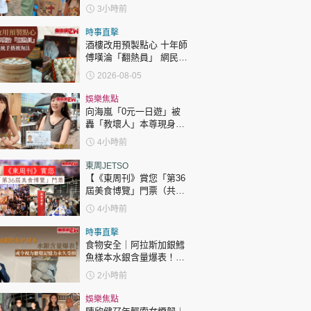
過「三太」樊亦敏！
3小時前
時事直擊
酒樓改用預製點心 十年師
傅嘆淪「翻熱員」 網民憂
傳統手藝被淘汰
2026-08-05
娛樂焦點
向海嵐「0元一日遊」被
轟「教壞人」本尊現身回
應網民
4小時前
東周JETSO
【《東周刊》賞您「第36
屆美食博覽」門票（共30
張）】
4小時前
時事直擊
食物安全｜阿拉斯加銀鱈
魚樣本水銀含量爆表！或
令視力聽覺記憶力永久受
2小時前
損
娛樂焦點