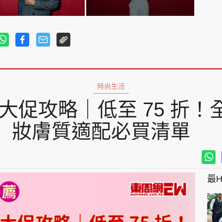
時尚生活
ra 大促攻略｜低至 75 
妝膚質適配必買清單
最Hi