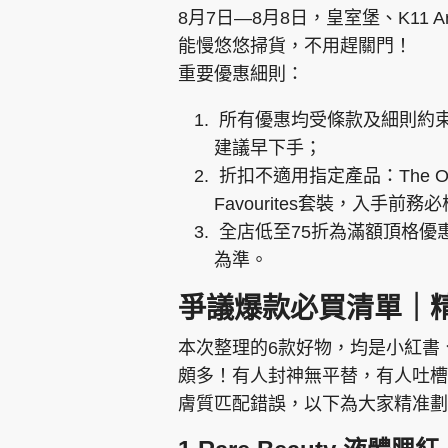
8月7日—8月8日，皇室堡、K11 
能慢悠悠掃貨，不用趕關門！
重要優惠細則：
所有優惠均受條款及細則約
建議早下手；
折扣不適用指定產品：The Ordi
Favourites套裝，入手前務
全店低至75折為滿額頂格優
為準。
爭議爆款必買清單｜
本次整理的6款好物，均是小紅書、
頗多！有人封神無平替，有人吐槽
膚質匹配錯誤，以下為大家精准劃