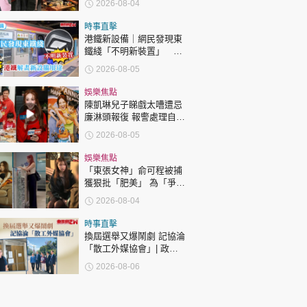
2026-08-04
達51歲 最受矚目有李龍
基謝賢
時事直擊
港鐵新設備｜網民發現東
鐵綫「不明新裝置」 港
鐵解畫新設備用途
2026-08-05
娛樂焦點
陳凱琳兒子睇戲太嘈遭忌
廉淋頭報復 報警處理自責
護子不力 歐錦棠陳倩揚齊
2026-08-05
表態「媽媽有責任」
娛樂焦點
「東張女神」俞可程被捕
獲狠批「肥美」 為「爭
仔」緊急消脂10日成功瘦
2026-08-04
12.2吋
時事直擊
換屆選舉又爆鬧劇 記協淪
「散工外媒協會」| 政官
莊
2026-08-06