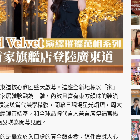
神機妙算 李丞責
緣來有理 麥玲玲
鬼靈精怪 威師兄
PCM 電腦廣場
星島頭條
星島日報
頭條日報
星島
東道核心商圈盛大啟幕。這座全新地標以「家」
家居體驗融為一體，內斂且富有東方韻味的裝潢
匠心積淀與當代美學精髓，開幕日現場星光熠熠，周大
EDUPLUS
經理黃紹基，和全球品牌代言人兼首席傳福官楊
 成員瑟琪為開幕見證。
款
版權及免責聲明
Copyright © 東周網 版權所有 . 不得
的是矗立於入口處的黃金銀杏樹。這件震撼人心