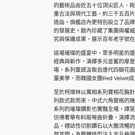
的藝術品由近五十位頂尖匠人、耗
重古法與現代工藝，約三千五百片
造詣。旗艦店內更特別設立了品牌
的發展史。館內珍藏了集團與權威
究與保護成果，展示百年老字號在
這場璀璨的盛宴中，眾多明星的盛
經典與新作，演繹多元並蓄的摩登
場，系列靈感汲取自唐代四瓣花圖
量美學，而韓國女團Red Velv
至於柯煒林以萬相系列寶相花胸針點
列款式款而來，中式六角窗格的幾何美學
系列的璀璨鑽影也驚豔全場，譚旻萱
彷彿奢華布料般彎曲折疊，演繹流
品，標誌性切割鑽石以大膽流暢的
然其間，為整體造型注入非凡格調