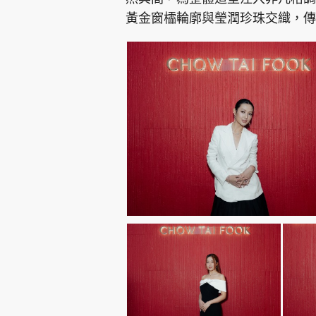
黃金窗櫺輪廓與瑩潤珍珠交織，傳