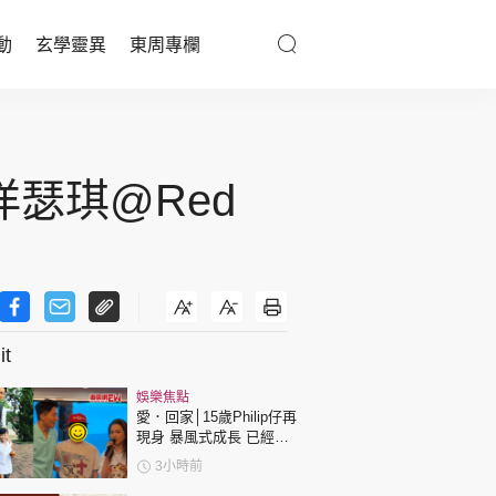
動
玄學靈異
東周專欄
優享生活
醫療百科
瑟琪@Red
親子天地
與寵同行
t
東周專欄
娛樂焦點
娛樂名人
愛．回家│15歲Philip仔再
現身 暴風式成長 已經高
文化藝術
過「三太」樊亦敏！
3小時前