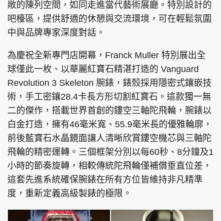
敞的陳列空間，如同走進當代藝術展廳。特別設計的
吧檯區，提供舒適的休憩與交流環境，可在輕鬆氛圍
中與品牌專家深度對話。
頭條搵工
EDUPLUS
為慶祝全新專門店開幕，Franck Muller 特別展出全
球僅此一枚、以華麗紅寶石精湛打造的 Vanguard
Revolution 3 Skeleton 腕錶，錶殼採用隱密式鑲嵌技
關於我們
使用條款
術，手工密鑲28.4卡長方形切割紅寶石。這款獨一無
聯絡我們
版權及免責聲明
二的傑作，搭載世界首創的鏤空三軸陀飛輪，腕錶以
隱私政策聲明
白金打造，擁有46毫米寬、55.9毫米長的優雅輪廓，
前後藍寶石水晶鏡面讓人清晰欣賞鏤空機芯與三軸陀
飛輪的精密運轉。三個框架分別以每60秒、8分鐘及1
小時的節奏旋轉，相較傳統陀飛輪僅補償垂直位差，
Copyright © 東周網 版權所有 . 不得轉載
©Eastweek.com.hk. All rights reserved.
這套先進系統確保腕錶在所有方位皆維持非凡精準
度，重新定義高級製錶的極限。