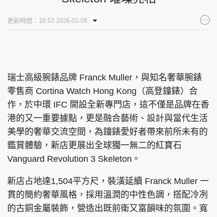
集團旗下品牌
更新時間：18:53 2026-01-08
東周刊
cazbuyer
東Touch
瑞士高級腕錶品牌 Franck Muller，與知名奢華腕錶
零售商 Cortina Watch Hong Kong（高登鐘錶）合
作，於中環 IFC 開設全新專門店，這不僅是品牌在香
PCM 電腦廣場
星島頭條
星島日報
港的又一重要據點，更是融合藝術、設計與當代生活
美學的奢華交流空間，為鐘錶愛好者帶來前所未有的
鑑賞體驗，新店更展出全球獨一無二的紅寶石
Vanguard Revolution 3 Skeleton。
頭條日報
星島環球
The Standard
新店占地達1,504平方尺，裝潢延續 Franck Muller 一
貫的簡約奢華風格，採用溫潤的中性色調，搭配冷冽
的古銅金屬裝飾，營造出既前衛又富韻味的氛圍。寬
親子王
Oh!爸媽
JobMarket