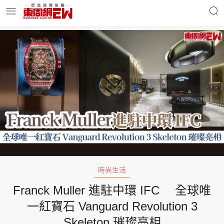
明星名人
時事財經
東周Ladies
優享生活
東周食玩通
會員活動
時尚生活
Franck Muller 進駐中環 IFC 全球唯
玄學靈異
東周專欄
一紅寶石 Vanguard Revolution 3
Skeleton 璀璨亮相