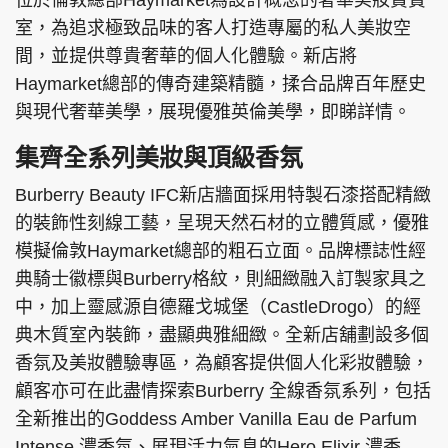
位於倫敦總部Haymarket為設計概念的奢華美妝貴賓
室，為追求極致品味的客人打造專屬的私人美妝空
間，並提供尊貴奢華的個人化體驗。新店將
Haymarket總部的傳奇建築精髓，揉合品牌百年歷史
與現代奢華美學，展現優雅英倫美學，即睇詳情。
集齊全系列美妝與頂級香氛
Burberry Beauty IFC新店牆面採用特製石漆搭配精緻
的裝飾性刻線工藝，呈現天然石材的立體質感，優雅
模擬倫敦Haymarket總部的粗石立面。品牌標誌性經
典騎士徽標與Burberry格紋，則細緻融入訂製家具之
中，加上靈感源自德羅戈城堡（CastleDrogo）的經
典木質室內裝飾，盡顯典雅細緻。全新店舖劃設多個
香氛及美妝體驗專區，為顧客提供個人化彩妝體驗，
顧客亦可在此盡情探索Burberry 全線香氛系列，包括
全新推出的Goddess Amber Vanilla Eau de Parfum
Intense 濃香氛、展現活力氣息的Hero Elixir 濃香