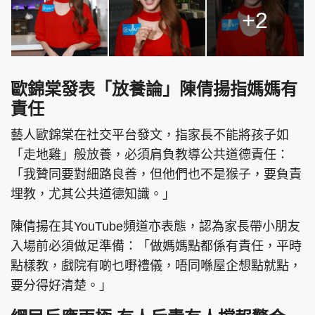
+2
歐錦棠發表「放養論」陳倩揚指媽媽有
責任
藝人歐錦棠在社交平台發文，指家長不能將孩子如
「走地雞」般放養，必須肩負教導公共道德責任：
「我贊同要對細路良善，但他們也不是猴子，要負責
埋教，尤其公共道德知識。」
陳倩揚在其YouTube頻道亦表態，認為家長帶小朋友
入場前必須做足準備：「做媽媽點都係有責任，平時
點樣教，戲院有啲乜嘢禮儀，唔同喺屋企想點就點，
要分得好清楚。」