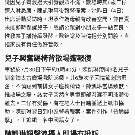
疑因兒子聲浪過大引發觀眾不滿，散場時其6歲二仔
遭人淋忌廉，陳凱琳事後報警備案。她昨日（4日）
出席活動受訪時，坦承作為母親有改善空間，並自責
未能即時保護兒子，懇請公眾對小朋友多一點善良。
惟教養爭議持續發酵，歐錦棠及陳倩揚分別開腔，直
指家長有責任做好管教。
兒子興奮踢椅背散場遭報復
事發於7月30日下午約1時40分，陳凱琳帶同3名兒子
到金鐘太古廣場戲院睇戲。其6歲次子因情節刺激興
奮，不慎踢到前排女子座椅椅背，陳凱琳當場致歉。
惟散場之際，該女子突然向男童頭部潑灑不明液體後
離去。二仔冇受傷，有在場人士目睹並遞上紙巾協
助。陳凱琳翌日到中區警署報案，案件列作「普通襲
擊」，正追緝一名中國籍女子。
陳凱琳認聲浪擾人即場冇投訴