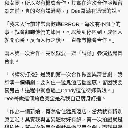
和女團，所以沒有機會合作，其實在這次合作演舞台
劇之前，真的沒有講過嘢。」Dee哥滿有遺憾的說。
「我未入行前非常喜歡睇ERROR，每次有不開心的
事，就會翻睇他們的節目，可以笑到停唔到，成個人
就開心番，反而入行之後，一直都冇機會合作。」
兩人第一次合作，竟然就要一齊「試膽」參演猛鬼舞
台劇。
「《請勿打擾》是我們第一次合作做靈異舞台劇，我
飾演一個編劇，要入住一猛鬼酒店搵靈感，皆因我要
寫鬼古！過程中就會遇上Candy這位待嫁新娘。」
Dee哥說這個角色完全是為我自己度身訂造。
「作為一個新娘，竟然會住猛鬼酒店，當然就有特別
原因啦！其實我與靈異題材好有緣，第一次拍戲就是
恐怖片、第一次做舞台劇就是靈異舞台劇，而我是很