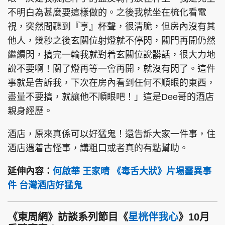
不明白為甚麼要這樣做的。之後我就坐在梳化看電
視，突然間聽到『亨』杯聲，很清脆，但房內沒有其
他人，幾秒之後玄關位射燈就不停閃，關門再開仍然
繼續閃，搞完一輪我就對着玄關位說髒話，很大力地
說不要啊！關了燈再等一會再開，就沒有閃了。這件
事就是告訴我，下次在房內看到任何不順眼的東西，
盡量不要搞，就讓他不順眼吧！」這是Dee哥的酒店
親身經歷。
酒店，原來真係可以好猛鬼！還告訴大家一件事，住
酒店遇着古怪事，講粗口或者真的有點幫助。
延伸內容：
何啟華 王家晴 《毒舌大狀》片場靈異事
件 台灣酒店好猛鬼
《東周網》訪談系列節目《
星桄伴我心
》10月