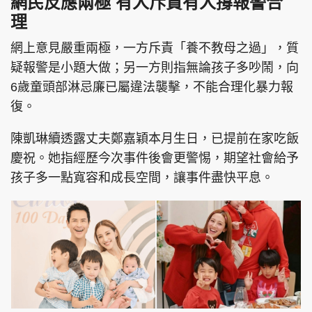
網民反應兩極 有人斥責有人撐報警合
理
網上意見嚴重兩極，一方斥責「養不教母之過」，質
疑報警是小題大做；另一方則指無論孩子多吵鬧，向
6歲童頭部淋忌廉已屬違法襲擊，不能合理化暴力報
復。
陳凱琳續透露丈夫鄭嘉穎本月生日，已提前在家吃飯
慶祝。她指經歷今次事件後會更警惕，期望社會給予
孩子多一點寬容和成長空間，讓事件盡快平息。