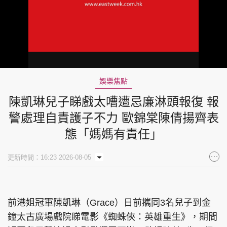
娛樂焦點
陳凱琳兒子睇戲太嘈遭忌廉淋頭報復 報
警處理自責護子不力 歐錦棠陳倩揚齊表
態「媽媽有責任」
更新時間：16:23 2026-08-05
前港姐冠軍陳凱琳（Grace）日前攜同3名兒子到金
鐘太古廣場戲院睇電影《蜘蛛俠：英雄重生》，期間