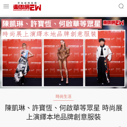
明星名人
時事財經
東周Ladies
優享生活
東周食玩通
會員活動
時尚生活
陳凱琳、許寶恆、何啟華等眾星 時尚展
玄學靈異
東周專欄
上演繹本地品牌創意服裝