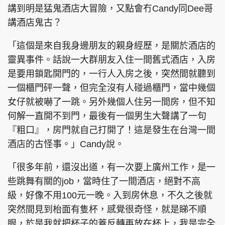
講到明是猛鬼酒店大冒險，又點會冇Candy同Dee哥
講酒店鬼古？
「這個是來自我身邊朋友的親身經歷，是關於酒店的
靈異事件。話說一大群朋友入住一間舊式酒店，入房
是要用鎖匙開門的，一行人入房之後，突然間就聽到
一個櫃門砰一聲，但完全沒有人碰過櫃門，當中幾個
女仔就被嚇了一跳。另外幾個人住另一間房，但不知
何解一直開不到門，最後有一個男生大聲講了一句
『粗口』，房門就自己打開了！這是發生在台灣一間
酒店的古怪事。」Candy說。
「很多年前，還沒出道，有一次要上廣州工作，是一
些跳舞有關的job，當時住了一間酒店，絕對不高
級，好像不用100元一晚。入到房休息，不久之後就
突然間見到枱面有隻杯，感覺很奇怪，就是睇不順
眼，於是我就把杯子的蓋反轉再放在杯上，我是完全