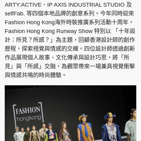
ARTY:ACTIVE、IP AXIS INDUSTRIAL STUDIO 及
selfFab. 等四個本地品牌的創意系列。今年同時迎來
Fashion Hong Kong海外時裝推廣系列活動十周年，
Fashion Hong Kong Runway Show 特別以 「十年設
頭條搵工
EDUPLUS
計：所見？所感？」為主題，回顧香港設計師的創作
歷程，探索視覺與情感的交織。四位設計師透過創新
關於我們
使用條款
作品展現個人故事、文化傳承與設計巧思，將「所
見」與「所感」交融，為觀眾帶來一場兼具視覺衝擊
聯絡我們
版權及免責聲明
與情感共鳴的時尚體驗。
隱私政策聲明
Copyright © 東周網 版權所有 . 不得轉載
©Eastweek.com.hk. All rights reserved.