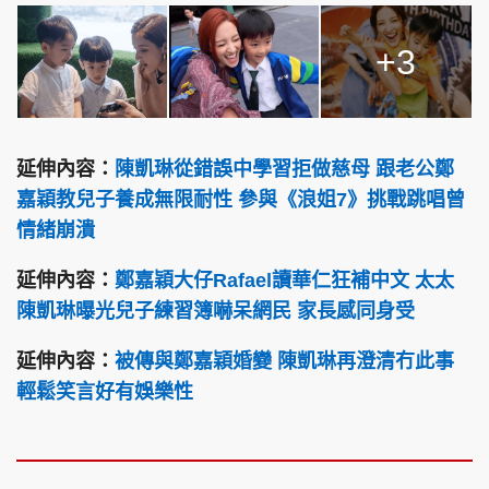
+3
延伸內容：
陳凱琳從錯誤中學習拒做慈母 跟老公鄭
嘉穎教兒子養成無限耐性 參與《浪姐7》挑戰跳唱曾
情緒崩潰
延伸內容：
鄭嘉穎大仔Rafael讀華仁狂補中文 太太
陳凱琳曝光兒子練習簿嚇呆網民 家長感同身受
延伸內容：
被傳與鄭嘉穎婚變 陳凱琳再澄清冇此事
輕鬆笑言好有娛樂性