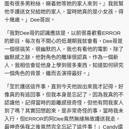
面有很多男粉絲，睇着她等她的家人來到。』我就幫
他手護送女兒給她的家人，當時她真的是小女孩，得
十幾歲。」Dee哥說。
「我對Dee哥的認識應該是，以前很喜歡看ERROR
的節目，每次有不開心的低潮期我就會看，Dee哥是
一個很搞笑、很幽默的人，我也有看他的電影，除了
幽默感之餘，他對角色的雕琢很認真，作為一個新
人，我相信會從他身上學到很多東西，知道如何研究
一個角色的背景，繼而去演得最好。」
「至於護送這件事，直到今天他說出來我才記得，好
像真的有這回事，但我本身是忘記了，因為我真的不
認識他，記得當時的距離感很奇怪，但他有問我家人
到了嗎？其實回想起來，是非常奇怪的事，當時我未
入行，但ERROR的阿Dee竟然無緣無故護送我走，
最神奇係我之後竟然完全忘記了這件事！」Candy還