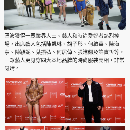
匯演獲得一眾業界人士、藝人和時尚愛好者熱烈捧
場，出席藝人包括陳凱琳、胡子彤、何啟華、陳海
寧、陳穎妮、葉振弘、何居倬、張進翹及許寶恆等，
一眾藝人更身穿四大本地品牌的時尚服裝亮相，非常
吸睛。