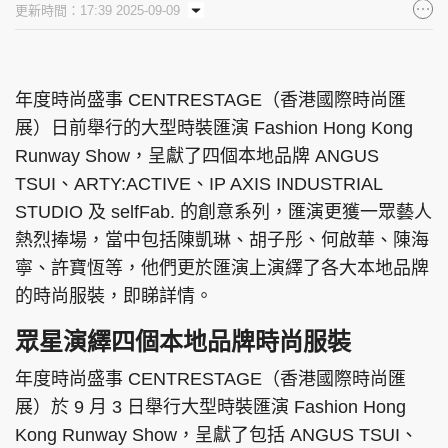
更新時間：17:39 2025-09-09
集團旗下品牌
年度時尚盛事 CENTRESTAGE（香港國際時尚匯
展）日前舉行的大型時裝匯演 Fashion Hong Kong
東周刊
cazbuyer
東Touch
Runway Show，呈獻了四個本地品牌 ANGUS
TSUI、ARTY:ACTIVE、IP AXIS INDUSTRIAL
STUDIO 及 selfFab. 的創意系列，匯演更獲一眾藝人
PCM 電腦廣場
星島頭條
星島日報
熱烈捧場，當中包括陳凱琳、胡子彤、何啟華、陳海
寧、許寶恆等，他們更於匯演上演繹了各大本地品牌
的時尚服裝，即睇詳情。
眾星演繹四個本地品牌時尚服裝
頭條日報
星島環球
The Standard
年度時尚盛事 CENTRESTAGE（香港國際時尚匯
展）於 9 月 3 日舉行大型時裝匯演 Fashion Hong
Kong Runway Show，呈獻了包括 ANGUS TSUI、
親子王
Oh!爸媽
JobMarket