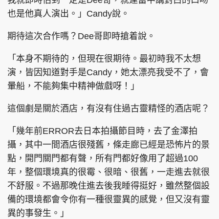
我就即時估到一定是Dee哥，就連當中講對白的口吻
也是他真人演出。」Candy說。
期待這次合作嗎？Dee哥即時搶着說。
「本身不期待的，但現在很期待。最初時我不太想
演，皆因知道對手是Candy，她太漂亮我受不了，會
暈船，不能夠集中精神做戲呀！」
這個劇是關於酒店，有沒有住過古靈精怪的酒店呢？
「幾年前ERROR去日本拍攝節目時，去了金澤拍
攝，其中一間酒店很殘舊，條走廊已經是恐怖片的景
點，開門關門都有聲，所有門都好像用了超過100
年，整個環境真的很霉、很暗、很舊，一走進去就很
不舒服。不過那晚住進去後我睡得挺好，雖然整個設
備的環境都會令你有一種很靈異的感覺，但又沒有靈
異的事發生。」