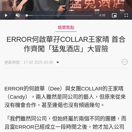
Remaining
-
3:35
Loaded
:
Play
Unmute
Picture-
Full
9.20%
in-
Picture
Time
娛樂焦點
ERROR何啟華孖COLLAR王家晴 首合
作齊闖「猛鬼酒店」大冒險
更新時間：17:42 2025-10-30
ERROR的何啟華（Dee）與女團COLLAR的王家晴
（Candy），兩人雖然是同公司的藝人，但原來從來
沒有機會合作，甚至連偈也沒有傾過幾句。
「我們雖然同公司，但始終屬於兩個不同的團體，而
且當ERROR已經成立一段時間之後，她才加入公司