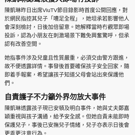
陳凱琳昨日出席ViuTV節目錄影時首度公開回應，對
於網民指控其兒子「嘈足全程」，她坦承若影響他人
會深刻檢討，日後加倍留意。她解釋當時冇觀眾即場
投訴，認為小朋友在刺激場景下難免興奮驚呼，但承
認有改善空間。
她指事件涉及兒童且性質嚴重，必須交由警方跟進，
故不便透露詳情。事發後首要確保孩子安全回家，隨
即着手報案，希望讓孩子知道父母會站出來保護他
們。
自責護子不力籲外界勿放大事件
陳凱琳透露孩子現已安頓及明白事件，她與丈夫鄭嘉
穎重視與孩子溝通，給予安全感。但她自責未能即時
保護兒子，事後已安撫兒子情緒，兒子亦表示日後會
更乖更注意行為。