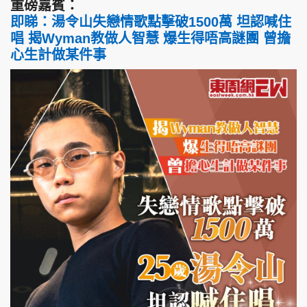
重磅嘉賓：
即睇：湯令山失戀情歌點擊破1500萬 坦認喊住
唱 揭Wyman教做人智慧 爆生得唔高謎團 曾擔
心生計做某件事