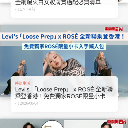
全網爆火白女妝膚質適配必買清單
集團旗下品牌
17小時前
東周刊
cazbuyer
東Touch
PCM 電腦廣場
星島頭條
星島日報
時尚生活
Levi's 「Loose Prep」 x ROSÉ 全新聯
乘登香港！免費獨家ROSÉ限量小卡入
頭條日報
星島環球
The Standard
手懶人包
2026-08-04
親子王
Oh!爸媽
JobMarket