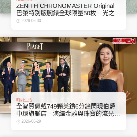
ZENITH CHRONOMASTER Original
巴黎特別版腕錶全球限量50枚 光之城
的幾何交響
2026-06-30
時尚生活
全智賢佩戴749顆美鑽6分鐘閃現伯爵
中環旗艦店 演繹金雕與珠寶的流光美
學
2026-06-29