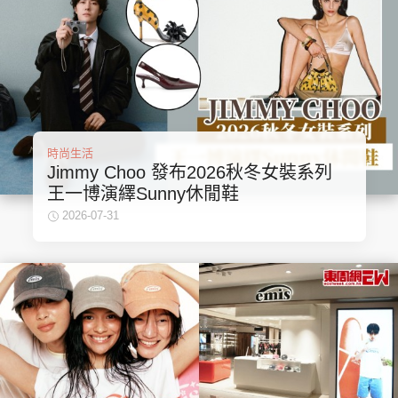
頭條搵工
EDUPLUS
時尚生活
關於我們
使用條款
Jimmy Choo 發布2026秋冬女裝系列
聯絡我們
版權及免責聲明
王一博演繹Sunny休閒鞋
2026-07-31
隱私政策聲明
Copyright © 東周網 版權所有 . 不得轉載
©Eastweek.com.hk. All rights reserved.