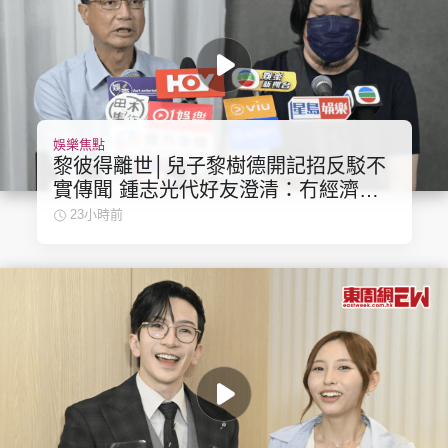
娛樂焦點
黎彼得離世│兒子黎樹德開記招反駁不
實傳聞 鍾志光代好友澄清：冇經濟問
題
23小時前