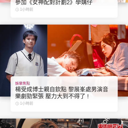
參加《女神配對計劃2》學媾仔
集團旗下品牌
1小時前
東周刊
cazbuyer
東Touch
PCM 電腦廣場
星島頭條
星島日報
娛樂焦點
楊受成博士親自欽點 黎展峯處男演音
樂劇勁緊張 壓力大到不得了 !
頭條日報
星島環球
The Standard
1小時前
親子王
Oh!爸媽
JobMarket