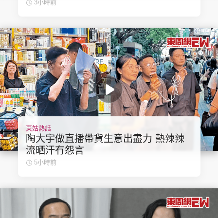
3小時前
東姑熱話
陶大宇做直播帶貨生意出盡力 熱辣辣
流晒汗冇怨言
5小時前