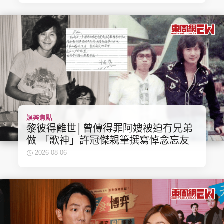
娛樂焦點
黎彼得離世│曾傳得罪阿嫂被迫冇兄弟
做 「歌神」許冠傑親筆撰寫悼念忘友
2026-08-06