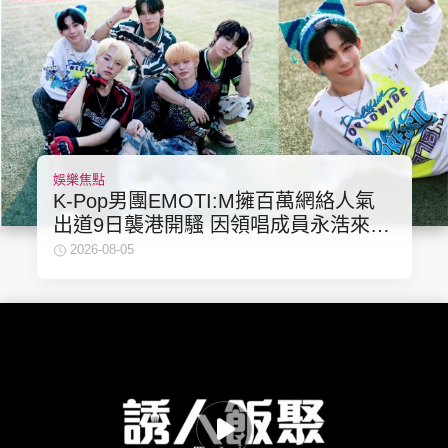
娛樂焦點
K-Pop男團EMOTI:M擁百萬網絡人氣
出道9日襲港開騷 因領唱成員永浩來自
香港
2026-08-05