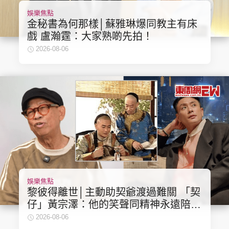
娛樂焦點
金秘書為何那樣│蘇雅琳爆同教主有床
戲 盧瀚霆：大家熟啲先拍！
2026-08-06
娛樂焦點
黎彼得離世│主動助契爺渡過難關 「契
仔」黃宗澤：他的笑聲同精神永遠陪伴
住大家！
2026-08-06