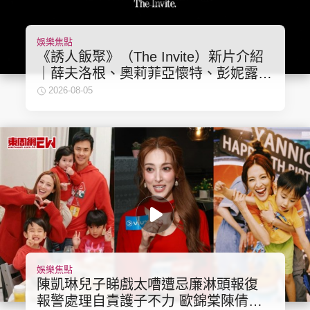
娛樂焦點
《誘人飯聚》（The Invite）新片介紹
｜薛夫洛根、奧莉菲亞懷特、彭妮露古
絲、愛德華諾頓主演，奧莉菲亞懷特執
2026-08-05
導
娛樂焦點
陳凱琳兒子睇戲太嘈遭忌廉淋頭報復
報警處理自責護子不力 歐錦棠陳倩揚