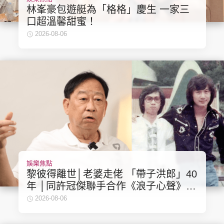
林峯豪包遊艇為「格格」慶生 一家三
口超溫馨甜蜜！
2026-08-06
娛樂焦點
黎彼得離世│老婆走佬 「帶子洪郎」40
年 │同許冠傑聯手合作《浪子心聲》成
經典 合作7年拆夥
2026-08-06