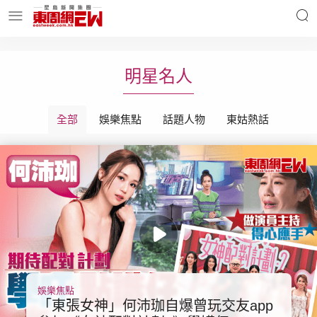
明星名人
時事財經
明星名人
全部
娛樂焦點
話題人物
東姑熱話
東周Ladies
優享生活
東周食玩通
會員活動
玄學靈異
東周專欄
娛樂焦點
「東張女神」何沛珈自爆曾玩交友app