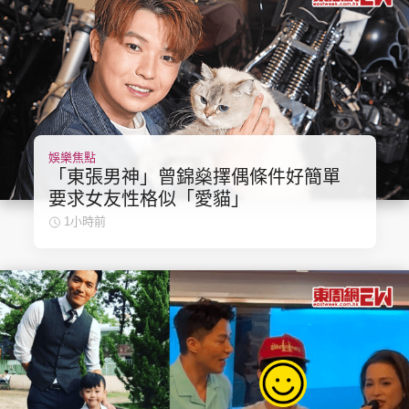
頭條搵工
EDUPLUS
娛樂焦點
關於我們
使用條款
「東張男神」曾錦燊擇偶條件好簡單
聯絡我們
版權及免責聲明
要求女友性格似「愛貓」
1小時前
隱私政策聲明
Copyright © 東周網 版權所有 . 不得轉載
©Eastweek.com.hk. All rights reserved.