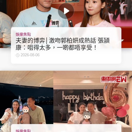
娛樂焦點
夫妻的博弈│激吻郭柏妍成熱話 張頴
康：咀得太多，一啲都唔享受！
2026-08-06
娛樂焦點