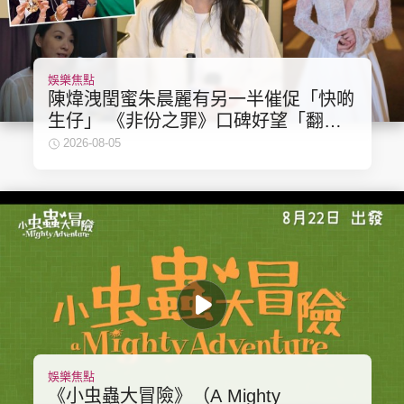
娛樂焦點
陳煒洩閏蜜朱晨麗有另一半催促「快啲
生仔」 《非份之罪》口碑好望「翻
生」拍第二季
2026-08-05
娛樂焦點
《小虫蟲大冒險》（A Mighty