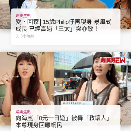
娛樂焦點
愛．回家│15歲Philip仔再現身 暴風式
成長 已經高過「三太」樊亦敏！
3小時前
娛樂焦點
向海嵐「0元一日遊」被轟「教壞人」
本尊現身回應網民