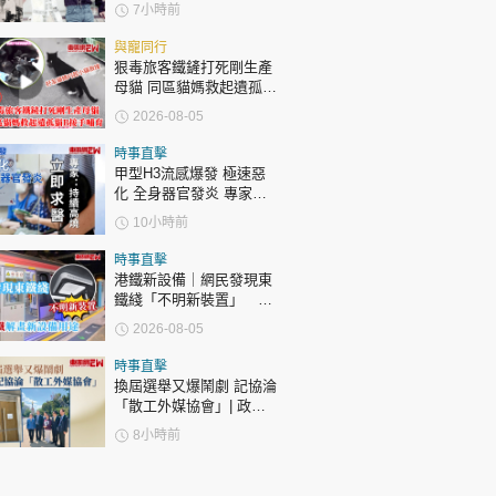
許冠傑親筆撰寫悼念忘友
7小時前
與寵同行
狠毒旅客鐵鏟打死剛生產
母貓 同區貓媽救起遺孤貓
B接手哺育
2026-08-05
時事直擊
甲型H3流感爆發 極速惡
化 全身器官發炎 專家：
持續高燒要立即求醫
10小時前
時事直擊
港鐵新設備｜網民發現東
鐵綫「不明新裝置」 港
鐵解畫新設備用途
2026-08-05
時事直擊
換屆選舉又爆鬧劇 記協淪
「散工外媒協會」| 政官
莊
8小時前