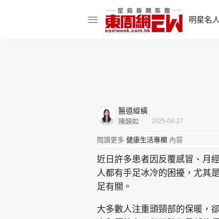
明星名
明星名人
娛樂焦點
話題人物
醫道縱橫
東姑熱話
陳韻如
2025-04-27
閱讀更多
健康生活專欄
內容
近日許多患者因反覆感冒、月
東周食玩通
人都有手足冰冷的困擾，尤其
樂在灣區
東
足有關。
飲食玩樂
大多數人注重頭頸部的保暖，