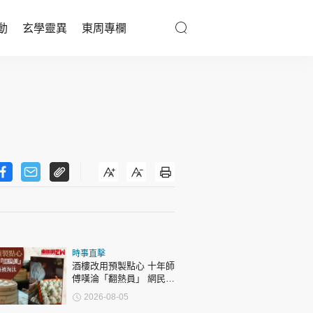
動
玄學靈異
東周專欄
優享生活
醫療百科
親子天地
與寵同行
東周專欄
時事直擊
娛樂名人
酒樓改用預製點心 十年師
傅嘆淪「翻熱員」 網民憂
文化藝術
傳統手藝被淘汰
2026-08-05