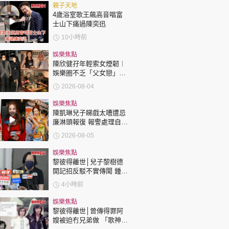
時政財經
親子天地
4歲浴室歌王飆高音唱富
健康生活
士山下痛過陳奕迅
飲食旅遊
10小時前
娛樂焦點
陳欣健孖年輕索女煙韌︱
娛樂圈不乏「父女戀」
「爺孫戀」 年齡差距最大
2026-08-04
達51歲 最受矚目有李龍
基謝賢
娛樂焦點
陳凱琳兒子睇戲太嘈遭忌
環球
The Standard
廉淋頭報復 報警處理自責
親子王
護子不力 歐錦棠陳倩揚齊
2026-08-05
表態「媽媽有責任」
娛樂焦點
黎彼得離世│兒子黎樹德
開記招反駁不實傳聞 鍾志
光代好友澄清：冇經濟問
4小時前
題
轉載 ©Eastweek.com.hk. All rights reserved.
娛樂焦點
黎彼得離世│曾傳得罪阿
嫂被迫冇兄弟做 「歌神」