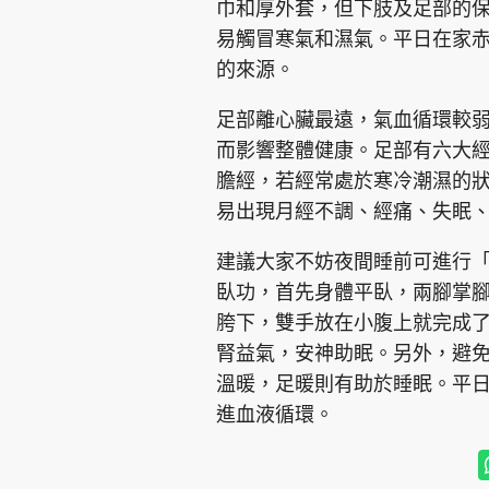
巾和厚外套，但下肢及足部的
易觸冒寒氣和濕氣。平日在家
的來源。
足部離心臟最遠，氣血循環較
而影響整體健康。足部有六大
集團旗下品牌
膽經，若經常處於寒冷潮濕的
易出現月經不調、經痛、失眠
建議大家不妨夜間睡前可進行
東周刊
cazbuyer
東Touch
臥功，首先身體平臥，兩腳掌
胯下，雙手放在小腹上就完成
腎益氣，安神助眠。另外，避
Oh!爸媽
JobMarket
頭條搵工
溫暖，足暖則有助於睡眠。平
進血液循環。
關於我們
聯絡我們
隱私政策聲明
使用條