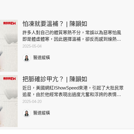
怕凍就要溫補？ | 陳韻如
許多人對自己的體質寒熱不分，常誤以為惡寒怕風
即是體虛體寒，因此選擇溫補，卻反而感到燥熱難
耐，其實這或許是火鬱於內所導致。火鬱是指火熱
2025-05-04
被遏伏於內，不得透達於外。一般情況下，氣機自
醫道縱橫
然升降出入，氣血流通則無
把脈確診甲亢？ | 陳韻如
近日，美國網紅IShowSpeed來港，引起了大批民眾
追星，由於他經常表現出過度亢奮和浮誇的表情，
加上雙眼睜大且突出，令人聯想到甲狀腺亢進的症
2025-04-20
狀，故亦被稱為「甲亢哥」。在訪華期間，他甚至
醫道縱橫
體驗了中醫把脈