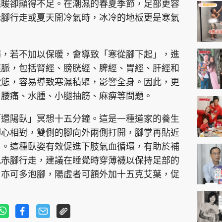
神機妙算 李丞責
保暖卻顯得不足。在潮濕的春夏季節，足部更容
赤腳行走或夏天開冷氣時，冰冷的地板更是寒氣
緣來有理 麥玲玲
鬼靈精怪 威師兄
弱，若不加以保暖，會導致「寒從腳下起」，進
經脈，包括腎經、膀胱經、脾經、胃經、肝經和
狀態，容易導致寒濕積聚，影響全身。因此，更
、腰痛、水腫、小腿抽筋、麻痹等問題。
「還陽臥」冥想十五分鐘。這是一種道家的養生
PCM 電腦廣場
星島頭條
星島日報
頭條日報
星島
腳心相對，雙側的腳向外兩側打開，腳掌再貼近
了。這種臥姿有效促進下肢氣血循環，有助於補
免赤腳行走，建議在睡覺時穿薄襪以保持足部的
EDUPLUS
日亦可多泡腳，陽虛者可額外加十五克艾葉，促
款
版權及免責聲明
Copyright © 東周網 版權所有 . 不得