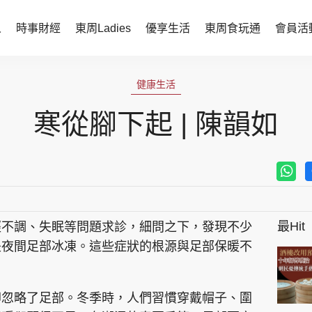
人
時事財經
東周Ladies
優享生活
東周食玩通
會員活
時事財經
東周Ladies
健康生活
時事直擊
談情說性
寒從腳下起 | 陳韻如
財經智庫
時尚生活
焦點人物
健康醫美
她世代力量
卓越女性
最Hit
經不調、失眠等問題求診，細問之下，發現不少
會員活動
玄學靈異
是夜間足部冰凍。這些症狀的根源與足部保暖不
周JETSO
東勝運程
智富天下 李居明
卻忽略了足部。冬季時，人們習慣穿戴帽子、圍