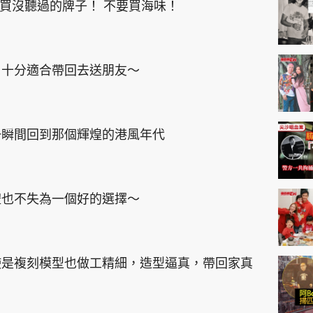
不要買沒聽過的牌子！ 不要買海味！
，十分適合帶回去送朋友～
一瞬間回到那個輝煌的港風年代
禮也不失為一個好的選擇～
使是複刻模型也做工精細，造型逼真，帶回家真