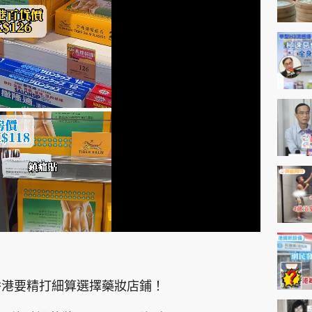
神機妙算 李丞責
緣來有理 麥玲玲
鬼靈精怪 威師兄
PCM 電腦廣場
星島頭條
星島日報
頭條日報
星島
EDUPLUS
款
版權及免責聲明
Copyright © 東周網 版權所有 . 不得
香港要精打細算選擇藥妝店鋪！