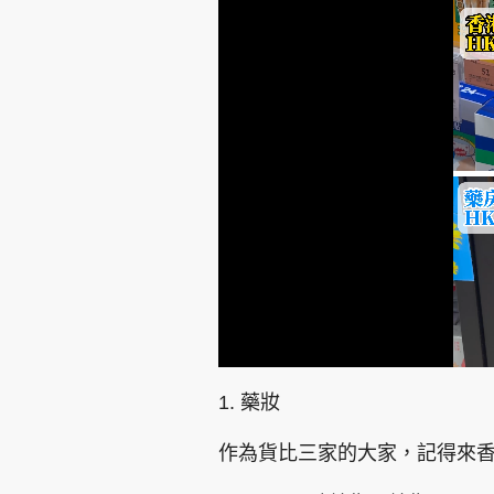
集團旗下品牌
東周刊
cazbuyer
東Touch
L
U
o
n
Oh!爸媽
JobMarket
頭條搵工
a
m
d
u
1. 藥妝
e
t
d
e
:
關於我們
聯絡我們
隱私政策聲明
使用條
3
7
作為貨比三家的大家，記得來
.
1
7
%