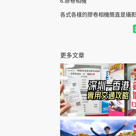
6.膠卷相機
各式各樣的膠卷相機簡直是攝
更多文章