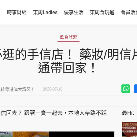
人
時事財經
東周Ladies
優享生活
東周食玩通
會員活
時事財經
東周Ladies
飲食旅遊
時事直擊
談情說性
逛的手信店！ 藥妝/明信
財經智庫
時尚生活
通帶回家！
焦點人物
健康醫美
她世代力量
卓越女性
玩转粤港澳大湾区！
2025-07-16
會員活動
玄學靈異
最Hit
信回去？ 跟著三寶一起去，本地人帶路不踩
周JETSO
東勝運程
智富天下 李居明