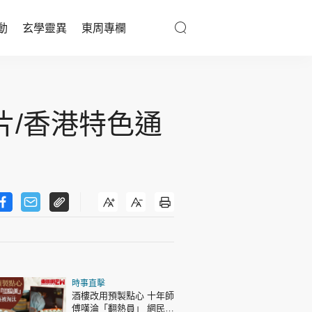
動
玄學靈異
東周專欄
優享生活
醫療百科
片/香港特色通
親子天地
與寵同行
東周專欄
娛樂名人
時事直擊
文化藝術
酒樓改用預製點心 十年師
傅嘆淪「翻熱員」 網民憂