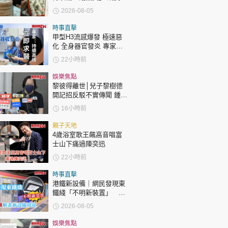
時政財經
傳統手藝被淘汰
2026-08-05
健康生活
時事直擊
飲食旅遊
甲型H3流感爆發 極速惡
化 全身器官發炎 專家：
持續高燒要立即求醫
22小時前
娛樂焦點
黎彼得離世│兒子黎樹德
開記招反駁不實傳聞 鍾志
光代好友澄清：冇經濟問
16小時前
題
環球
The Standard
親子王
親子天地
4歲浴室歌王飆高音唱富
士山下痛過陳奕迅
22小時前
時事直擊
港鐵新設備｜網民發現東
鐵綫「不明新裝置」 港
轉載 ©Eastweek.com.hk. All rights reserved.
鐵解畫新設備用途
2026-08-05
娛樂焦點