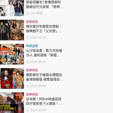
黎彼得離世│曾傳得罪阿
嫂被迫冇兄弟做 「歌神」
許冠傑親筆撰寫悼念忘友
19小時前
娛樂焦點
陳欣健孖年輕索女煙韌︱
娛樂圈不乏「父女戀」
「爺孫戀」 年齡差距最大
2026-08-04
達51歲 最受矚目有李龍
基謝賢
時事直擊
尖沙咀血案｜警方共拘捕
16人 勝和頭馬「偉健」
落網
2026-08-05
娛樂焦點
陳凱琳兒子睇戲太嘈遭忌
廉淋頭報復 報警處理自責
護子不力 歐錦棠陳倩揚齊
2026-08-05
表態「媽媽有責任」
娛樂焦點
足本睇！阿Bob林盛斌掃
四仔揼邪骨下火實錄！網
民激讚：真漢子！
2024-12-04