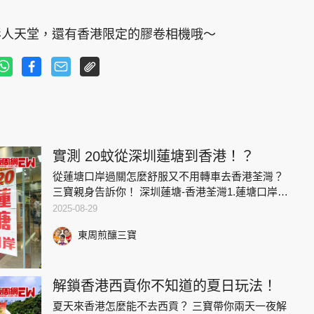
影人天堂，還有香港限定的膠卷相機哦～
實測 20蚊從深圳蓮塘到香港！？
從蓮塘口岸過關怎麼舒服又不用轉車去香港荃灣？
三寶親身告訴你！ ️深圳蓮塘-香港荃灣1.蓮塘口岸下
一樓見到跨境巴士上落客區2. 找到5號前往荃灣站臺
2025-08-29
3.購票即可（電子、現金、八達通支付方式都可
東周煎釀三寶
以）4
解鎖香港西貢你不知道的夏日玩法！
夏天來香港怎麼能不去西貢？ 三寶帶你兩天一夜解