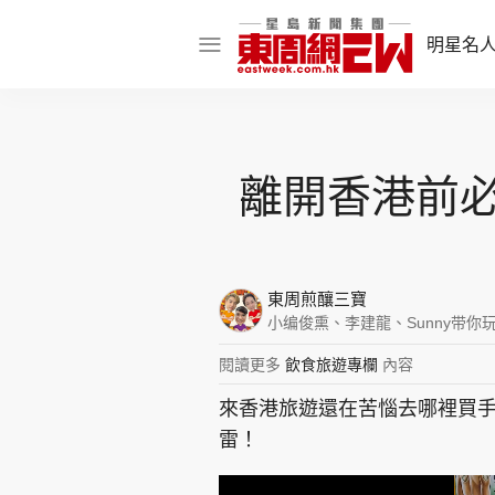
明星名
明星名人
娛樂焦點
離開香港前必
話題人物
東姑熱話
東周煎釀三寶
小编俊熏、李建龍、Sunny带你
閱讀更多
飲食旅遊專欄
內容
東周食玩通
來香港旅遊還在苦惱去哪裡買手
樂在灣區
東
雷！
飲食玩樂