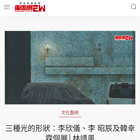
明星名人
時事財經
東周Ladies
優享生活
東周食玩通
會員活動
文化藝術
玄學靈異
東周專欄
三種光的形狀：李欣儀、李 昭⾠及韓幸
霖個展│林靖風