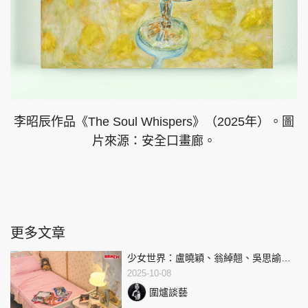
李昭⾠作品《The Soul Whispers》（2025年）。圖
片來源：安全口畫廊。
更多文章
少女世界：盧曉穎、翁綽翹、吳思諭及
許晴惠「無修正羅曼蒂克」│林靖風
2025-10-08
圍爐談藝