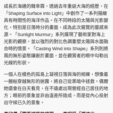
成長於海邊的韓幸霖，透過去年重返大海的經歷，在
「Shaping Surface into Light」中創作了一系列描繪
具有時間性的海洋作品。在不同時段的太陽與光影變
化，特別是日落時分的畫面，成為此次展覽的靈感來
源。「Sunlight Murmur」系列展現了藝術家對海上
光影的觀察，並以強烈的對比色調重塑太陽與水面融
合時的情景。「Casting Wind into Shape」系列則將
風的無形姿態鑲嵌於畫面，並在觀賞者的眼中勾勒出
光線的形狀。
一個人在橘色的孤島上凝視日落與海的相擁，想像着
一艘船穿越無形的迷霧，將自己從黑暗中拯救。偶爾
她還會在白天看見，在不遠處出現曾經自己居住的地
方；眼前的景象並非由溫差所造成，而是從內心投射
出守候已久的景象。