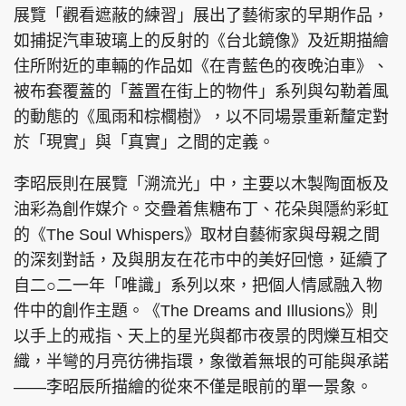
展覽「觀看遮蔽的練習」展出了藝術家的早期作品，
如捕捉汽⾞玻璃上的反射的《台北鏡像》及近期描繪
住所附近的⾞輛的作品如《在青藍⾊的夜晚泊⾞》、
被布套覆蓋的「蓋置在街上的物件」系列與勾勒着風
頭條搵工
EDUPLUS
的動態的《風雨和棕櫚樹》，以不同場景重新釐定對
於「現實」與「真實」之間的定義。
關於我們
使用條款
李昭⾠則在展覽「溯流光」中，主要以木製陶面板及
聯絡我們
版權及免責聲明
油彩為創作媒介。交疊着焦糖布丁、花朵與隱約彩虹
隱私政策聲明
的《The Soul Whispers》取材自藝術家與母親之間
的深刻對話，及與朋友在花市中的美好回憶，延續了
自二○二一年「唯識」系列以來，把個人情感融入物
Copyright © 東周網 版權所有 . 不得轉載
件中的創作主題。《The Dreams and Illusions》則
©Eastweek.com.hk. All rights reserved.
以手上的戒指、天上的星光與都市夜景的閃爍互相交
織，半彎的月亮彷彿指環，象徵着無垠的可能與承諾
——李昭⾠所描繪的從來不僅是眼前的單一景象。