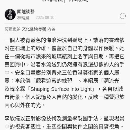
集團旗下品牌
圍爐談藝
林靖風
2025-09-10
閱讀更多
文化藝術專欄
內容
東周刊
cazbuyer
東Touch
一個人被青藍色的海浪沖洗到孤島上，散落的靈魂依
附在石塊上的紗帷，覆蓋於自己的身體以作保暖。她
在一個從城市漂來的玻璃瓶刻上名字與日期，再把它
丟回海中，沿着水流送到仍然擁有浪漫想像的人的手
PCM 電腦廣場
星島頭條
星島日報
中。安全口畫廊分別帶來三位香港藝術家的個人展
覽：李欣儀「觀看遮蔽的練習」、李昭⾠「溯流光」
及韓幸霖「Shaping Surface into Light」，各自以城
市街景、個人記憶及大自然的變化，反映一種縈迴於
頭條日報
星島環球
The Standard
內心與外在的光。
李欣儀以正射影像技術及測量學製圖⼿法，呈現場景
中的視覺客觀性，重塑空間與物件之間的真實視角。
親子王
Oh!爸媽
JobMarket