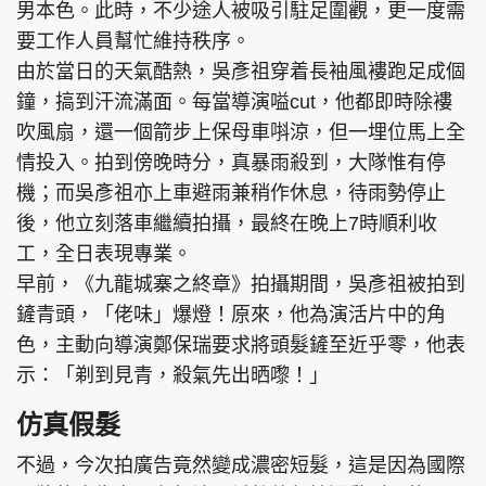
男本色。此時，不少途人被吸引駐足圍觀，更一度需
要工作人員幫忙維持秩序。
由於當日的天氣酷熱，吳彥祖穿着長袖風褸跑足成個
鐘，搞到汗流滿面。每當導演嗌cut，他都即時除褸
吹風扇，還一個箭步上保母車唞涼，但一埋位馬上全
情投入。拍到傍晚時分，真暴雨殺到，大隊惟有停
機；而吳彥祖亦上車避雨兼稍作休息，待雨勢停止
後，他立刻落車繼續拍攝，最終在晚上7時順利收
工，全日表現專業。
早前，《九龍城寨之終章》拍攝期間，吳彥祖被拍到
鏟青頭，「佬味」爆燈！原來，他為演活片中的角
色，主動向導演鄭保瑞要求將頭髮鏟至近乎零，他表
示：「剃到見青，殺氣先出晒嚟！」
仿真假髮
不過，今次拍廣告竟然變成濃密短髮，這是因為國際