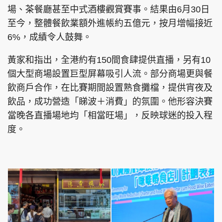
場、茶餐廳甚至中式酒樓觀賞賽事。結果由6月30日
至今，整體餐飲業額外進帳約五億元，按月增幅接近
6%，成績令人鼓舞。
黃家和指出，全港約有150間食肆提供直播，另有10
個大型商場設置巨型屏幕吸引人流。部分商場更與餐
飲商戶合作，在比賽期間設置熟食攤檔，提供宵夜及
飲品，成功營造「睇波＋消費」的氛圍。他形容決賽
當晚各直播場地均「相當旺場」，反映球迷的投入程
度。