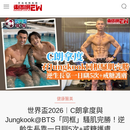
明星名人
時事財經
東周Ladies
優享生活
東周食玩通
會員活動
健康醫美
世界盃2026︱C朗拿度與
玄學靈異
東周專欄
Jungkook@BTS「同框」騷肌完勝！逆
齡生長靠一日瞓5次+戒糖護膚