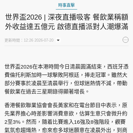
時事直擊
世界盃2026 | 深夜直播吸客 餐飲業稱額
外收益達五億元 啟德直播派對人潮爆滿
更新時間：12:26 2026-07-20
世界盃2026在本港時間今日清晨圓滿結束，西班牙憑
費倫托利斯加時一球擊敗阿根廷，捧走冠軍。雖然大
部分賽事於凌晨至清晨舉行，但球迷熱情不減，帶動
餐飲業在過去三星期錄得顯著增長。
香港餐飲聯業協會會長黃家和在電台節目中表示，原
先業界擔心時差影響消費意欲，估算生意只會微升約
2至3%。然而，隨着比賽進入16強及8強階段，觀賽
氣氛愈趨熾熱，愈來愈多球迷願意在凌晨外出，到商