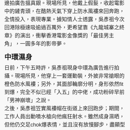
邊拍廣告搵真銀。現場所見，他戴上假髮，收起電影
中的鏟青頭，在酷熱天氣下穿上防水風褸來回奔跑，
全情投入，表現專業。據知情人士透露，吳彥祖今次
回港除極速吸逾過百萬外，更希望靠《九龍城寨之終
章》的演出，衝擊香港電影金像獎的「最佳男主
角」，一圓多年的影帝夢。
中環濕身
日前，下午五時許，吳彥祖現身中環為廣告進行拍
攝。現場所見，他穿上一套運動裝，外披非常搶眼的
橙色防水風褸；另外，其面部輪廓分明，身形依然fit
到爆，完全不似已經「入五」的中佬，成功粉碎早前
「男神崩壞」之說。
之後，吳彥祖笠實風褸帽在街道上來回跑步；期間，
工作人員出動噴水槍向他瘋狂射水。雖然成身濕晒，
但他仍交足chok爆表情，並且沒有放慢腳步，盡顯型