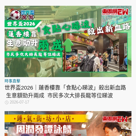
時事直擊
世界盃2026｜蓮香樓靠「食點心睇波」殺出新血路
生意額勁升兩成 市民多次大排長龍等位睇波
2026-07-17