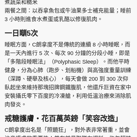
煮蔬菜和糙米
兩餐之間：以吞拿魚包或牛油果多士補充能量；睡前
3 小時則進食水煮蛋或乳酪以修復肌肉。
一日瞓5次
睡眠方面，C朗拿度不是傳統的連續 8 小時睡眠，而
是一天內進行 5 次、每次 90 分鐘的分段小睡，即是
「多階段睡眠法」（Polyphasic Sleep）。而他平時
健身，分為心肺（跑步、划船機）與高強度重量訓練
（深蹲、硬舉及核心），每天會做 200 到 300 次仰
臥起坐來維持那塊招牌鋼鐵腹肌，他還斥巨資在家中
安裝攝氏零下百度的冷凍艙，利用低溫治療來消除肌
肉發炎。
戒糖護膚‧花百萬英鎊「笑容改造」
C朗拿度出名是「照鏡狂」，對外表非常著重，並會