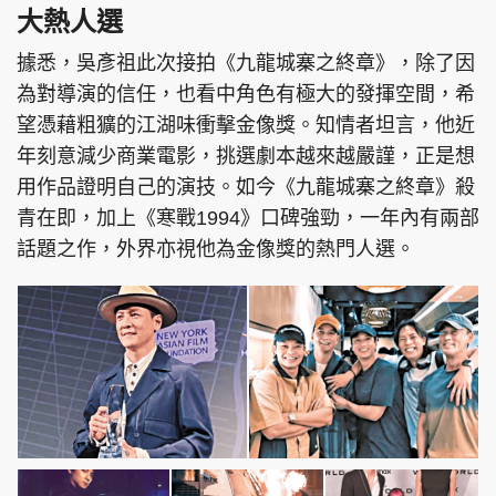
大熱人選
據悉，吳彥祖此次接拍《九龍城寨之終章》，除了因
為對導演的信任，也看中角色有極大的發揮空間，希
望憑藉粗獷的江湖味衝擊金像獎。知情者坦言，他近
年刻意減少商業電影，挑選劇本越來越嚴𧫴，正是想
用作品證明自己的演技。如今《九龍城寨之終章》殺
青在即，加上《寒戰1994》口碑強勁，一年內有兩部
話題之作，外界亦視他為金像獎的熱門人選。