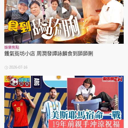
娛樂焦點
鑊氣街坊小店 周潤發譚詠麟食到舔舔脷
2026-07-16