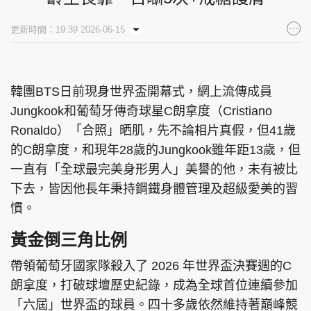
集團旗下品牌
更新時間：19:39 2026-06-15
韓團BTS日前現身世界盃開幕式，網上流傳成員
東周刊
cazbuyer
東Touch
Jungkook和葡萄牙傳奇球星C朗拿度（Cristiano
Ronaldo）「合照」晒肌，先不論相片真假，但41歲
的C朗拿度，和現年28歲的Jungkook雖年距13歲，但
PCM 電腦廣場
星島頭條
星島日報
一直有「全球最完美身形男人」美譽的他，未有被比
下去，皆因他長年秉持鋼鐵身體管理及超級愛美的習
慣。
黃金倒三角比例
頭條日報
星島環球
The Standard
帶領葡萄牙國家隊殺入了 2026 年世界盃決賽週的C
朗拿度，打破球壇歷史紀錄，成為全球首位連續參加
「六屆」世界盃的球員。四十多歲依然維持著巔峰競
親子王
Oh!爸媽
JobMarket