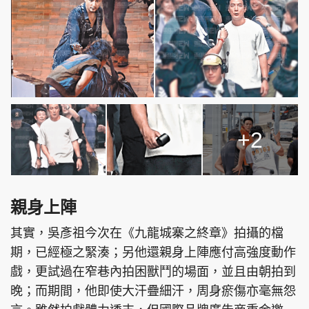
+2
親身上陣
其實，吳彥祖今次在《九龍城寨之終章》拍攝的檔
期，已經極之緊湊；另他還親身上陣應付高強度動作
戲，更試過在窄巷內拍困獸鬥的場面，並且由朝拍到
晚；而期間，他即使大汗疊細汗，周身瘀傷亦毫無怨