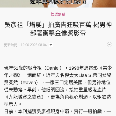
Loaded
:
Unmute
26.79%
娛樂焦點
吳彥祖「增髮」拍廣告狂吸百萬 揭男神
部署衝擊金像獎影帝
更新時間：12:00 2026-08-04
現年51歲的吳彥祖（Daniel），1998年憑電影《美少
年之戀》一炮而紅，近年與名模太太Lisa S.帶同女兒
吳斐然（Raven），一家三口定居美國，但男神地位
從未動搖。早前，他低調回流，接拍重量級港產片
《九龍城寨之終章》，更為角色狠心剃頭，以粗獷造
型示人。
日前，本刊捕獲吳彥祖現身中環，實行一邊拍戲，一