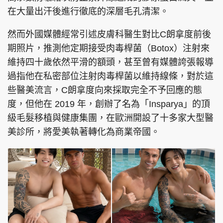
在大量出汗後進行徹底的深層毛孔清潔。
然而外國媒體經常引述皮膚科醫生對比C朗拿度前後
期照片，推測他定期接受肉毒桿菌（Botox）注射來
維持四十歲依然平滑的額頭，甚至曾有媒體誇張報導
過指他在私密部位注射肉毒桿菌以維持線條，對於這
些醫美流言，C朗拿度向來採取完全不予回應的態
度，但他在 2019 年，創辦了名為「Insparya」的頂
級毛髮移植與健康集團，在歐洲開設了十多家大型醫
美診所，將愛美執著轉化為商業帝國。