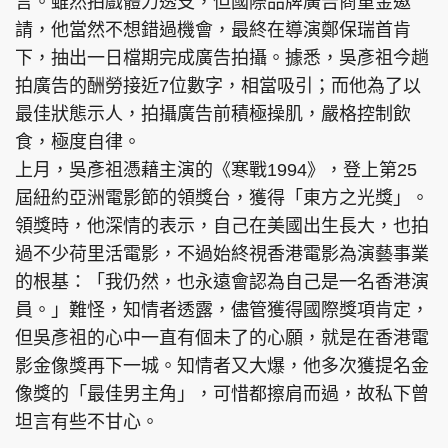
言。雖然拍戲體力透支，但國際品牌廣告商重金邀
請，他當然不想錯過機會，最終在導演鄭保瑞首肯
下，抽出一日檔期完成廣告拍攝。據悉，吳彥祖今趟
拍廣告的酬勞接近7位數字，相當吸引；而他為了以
最佳狀態示人，拍攝廣告前積極操肌，嚴格控制飲
食，極度自律。
上月，吳彥祖憑藉主演的《寒戰1994》，登上第25
屆紐約亞洲電影節的領獎台，獲得「東方之光獎」。
領獎時，他深情的表示，自己在美國出生長大，也拍
過不少荷里活電影，不過始終視香港電影為演藝事業
的根基：「我仍然，也永遠會認為自己是一名香港演
員。」難怪，知情者透露，儘管獲得國際獎項肯定，
但吳彥祖的心中一直有個未了的心願，就是在香港電
影金像獎再下一城。知情者又大爆，他多次獲提名金
像獎的「最佳男主角」，可惜都擦肩而過，故私下曾
坦言有些不甘心。