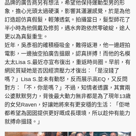
品牌的廣告商另有想法，希望他保持運動型男的形
象，擔心光頭太過硬漢，影響其瀟灑感覺，於是為他
訂造超仿真假髮，輕薄透氣。拍攝當日，髮型師花了
半小時為他佩戴及修剪，遇水奔跑依然零破綻，途人
更以為真髮重生。
近年，吳彥祖的確積極吸金，難得返港，他一邊趕拍
電影，一邊抽空拍廣告搵銀，認真拼搏！而他的名模
太太Lisa S.最近亦宣布復出，重返時尚圈。早前，有
網民質疑她是否因經濟壓力才復出：「是沒錢了
嗎？」Lisa S.並未有動怒，反而展示高EQ，又反問
對方：「不，你是嗎？」不過，知情者透露，其實兩
公婆默默努力，背後最大動力無非都是為了現年13歲
的女兒Raven，好讓她將來有更安穩的生活：「佢哋
都希望為囡囡提供更好嘅成長環境，所以趁仲有能力
就搏命搵錢。」