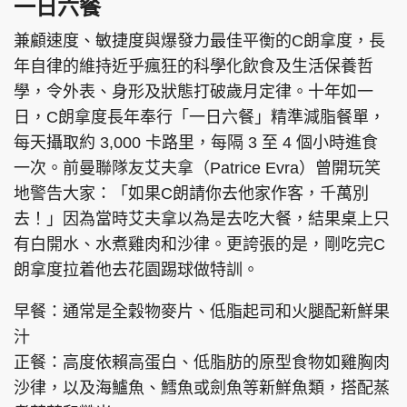
一日六餐
兼顧速度、敏捷度與爆發力最佳平衡的C朗拿度，長
年自律的維持近乎瘋狂的科學化飲食及生活保養哲
學，令外表、身形及狀態打破歲月定律。十年如一
日，C朗拿度長年奉行「一日六餐」精準減脂餐單，
每天攝取約 3,000 卡路里，每隔 3 至 4 個小時進食
一次。前曼聯隊友艾夫拿（Patrice Evra）曾開玩笑
地警告大家：「如果C朗請你去他家作客，千萬別
去！」因為當時艾夫拿以為是去吃大餐，結果桌上只
有白開水、水煮雞肉和沙律。更誇張的是，剛吃完C
朗拿度拉着他去花園踢球做特訓。
早餐：通常是全穀物麥片、低脂起司和火腿配新鮮果
汁
正餐：高度依賴高蛋白、低脂肪的原型食物如雞胸肉
沙律，以及海鱸魚、鱈魚或劍魚等新鮮魚類，搭配蒸