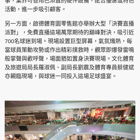
事，業界可善用已添置的硬件設備，配合優惠或特色
活動，進一步吸引顧客。
另一方面，啟德體育園零售館亦舉辦大型「決賽直播
派對」，免費直播這場萬眾期待的巔峰對決，吸引近
700名球迷到場。現場設置巨型屏幕，氣氛熾熱，每
當球員策動攻勢或作出精彩撲救時，觀眾即爆發雷鳴
般掌聲與歡呼聲，場面猶如置身決賽現場。文化體育
及旅遊局局長羅淑佩、副局長劉震及體育專員蔡健斌
亦親臨現場，與球迷一同投入這場足球盛宴。