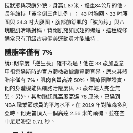
技狀態與凍齡外貌，身高1.87米、體重84公斤的他，
長年維持「黃金倒三角比例」： 43 吋胸圍、33 吋腰
圍與 24.3 吋大腿圍，腹部前鋸肌的「鯊魚線」與八
頭條搵工
EDUPLUS
塊腹肌清晰對稱，背闊肌宛如展翅的蝙蝠，這種線條
通常只有頂級古典健美運動員才能維持！
體脂率僅有 7%
關於我們
使用條款
說C朗拿度「逆生長」確不為過！他在 33 歲加盟意
聯絡我們
版權及免責聲明
甲祖雲達斯時的官方體檢數據震驚體育界，原來其體
隱私政策聲明
脂率僅有 7%，肌肉含量高達 50%，醫療團隊證實，
他的身體機能與細胞活躍度與 20 歲年輕人完全無
異。另外，其助跑起跳高度高達 78 厘米，已達到
Copyright © 東周網 版權所有 . 不得轉載
NBA 職業籃球員的平均水平。在 2019 年對陣森多利
©Eastweek.com.hk. All rights reserved.
亞時，他更曾頂入一個高達 2.56 米的頭槌，並在空
中足足滯空 0.71 秒。