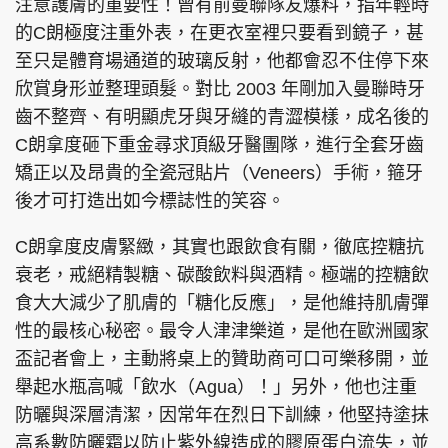
注意護膚的重要性！曾有前曼聯隊友爆料，指年輕時
的C朗極度注重外表，在更衣室裡只要看到鏡子，甚
至只是體育場通道的玻璃反射，他都會忍不住停下來
欣賞身形並整理頭髮。對比 2003 年剛加入曼聯時牙
齒不整齊、有明顯虎牙與牙縫的青澀模樣，成名後的
C朗拿度砸下重金尋求頂級牙醫團隊，進行全套牙齒
矯正以及昂貴的全瓷冠貼片（Veneers）手術，箍牙
後才可打造出如今標誌性的笑容。
C朗拿度皮膚緊緻，其實也跟飲食有關，徹底控糖抗
衰老，戒絕精製糖、碳酸飲料與酒精。極端的控糖飲
食大大減少了肌膚的「糖化反應」，是他維持肌膚彈
性的最核心秘密。最令人津津樂道，是他在歐洲國家
盃記者會上，主動將桌上的贊助商可口可樂移開，並
舉起水瓶高喊「飲水（Agua）！」另外，他也注重
防曬與深層清潔，因常年在烈日下訓練，他堅持塗抹
高系數防曬霜以防止紫外線造成的膠原蛋白流失，並