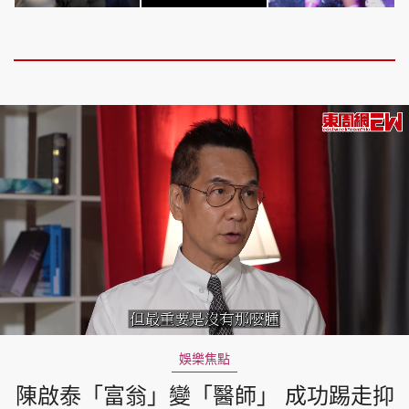
Loaded
:
Unmute
2.95%
娛樂焦點
陳啟泰「富翁」變「醫師」 成功踢走抑