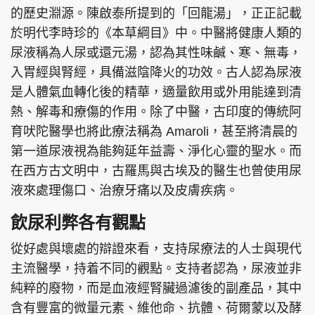
的歷史淵源。陳啟泰所提到的「回龍湯」，正正記載
於明代李時珍的《本草綱目》中。中醫將健康人類的
尿液稱為人尿或還元湯，認為其性味鹹、寒、無毒，
頭條搵工
EDUPLUS
入胃經與腎經，具備滋陰降火的功效。古人認為尿液
是人體氣血轉化後的精華，適量飲用或外用能達到清
熱、解毒和療傷的作用。除了中醫，古印度的傳統阿
關於我們
使用條款
育吠陀醫學也將此療法稱為 Amaroli，甚至將清晨的
第一道尿液視為能夠延年益壽、淨化心靈的聖水。而
聯絡我們
版權及免責聲明
在西方古文明中，古羅馬與古埃及的醫生也曾使用尿
隱私政策聲明
液來處理傷口、治療牙痛以及皮膚疾病。
飲尿利弊各有觀點
Copyright © 東周網 版權所有 . 不得轉載
從好處與壞處的辯證來看，支持尿療法的人士與現代
©Eastweek.com.hk. All rights reserved.
主流醫學，持着不同的觀點。支持者認為，尿液並非
純粹的廢物，而是血液經腎臟過濾後的副產品，其中
含有豐富的微量元素、維他命、抗體、荷爾蒙以及酵