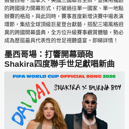
由墨西哥、加拿大、美國三國聯合主辦，並採用獨創
的跨國接力開幕形式，打破過往單一國家、單一地點
辦賽的格局。與此同時，賽事首度新增決賽中場表演
環節，集結全球頂級巨星登台獻藝，搭配三場風格迥
異的跨國開幕盛典，全方位升級賽事觀賞體驗，勢必
成為歷屆最具代表性的世足視聽盛宴。即睇詳情！
墨西哥場：打響開幕頭砲
Shakira四度聯手世足獻唱新曲