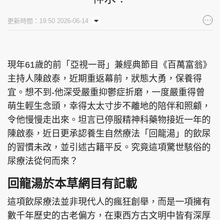
集團旗下品牌
更新時間：19:50 2026-06-14
現年61歲的前「亞視一哥」兼經典節目《百萬富翁》
東周刊
cazbuyer
東Touch
主持人陳啟泰，近期重返幕前，狀態大勇，保養得
宜。想不到-他深受嚴重抑鬱症折磨，一度嚴重得曾
萌生輕生念頭，幸得太太寸步不離地的陪伴和照顧，
PCM 電腦廣場
星島頭條
星島日報
令他慢慢走出來。坦言已停服精神科藥物接近一年的
陳啟泰，近日更承認養生自然療法「回龍湯」的飲尿
的習慣未改，並引述古籍平反。究竟這項驚世駭俗的
尿療法從何而來？
頭條日報
星島環球
The Standard
回龍湯於本草網目有記載
這項飲尿療法並非現代人的瘋狂創舉，而是一項擁有
數千年歷史的古老偏方，在東西方古文明中皆有深厚
親子王
Oh!爸媽
JobMarket