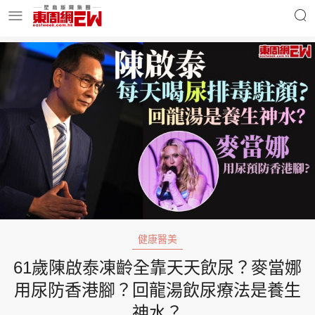
明星名人
時事財經
東周Ladies
優享生活
東周食玩通
會員活動
健康醫美
61歲陳啟泰凍齡全靠天天飲尿？麥當娜
玄學靈異
東周專欄
用尿防香港腳？回龍湯飲尿療法是養生
神水？