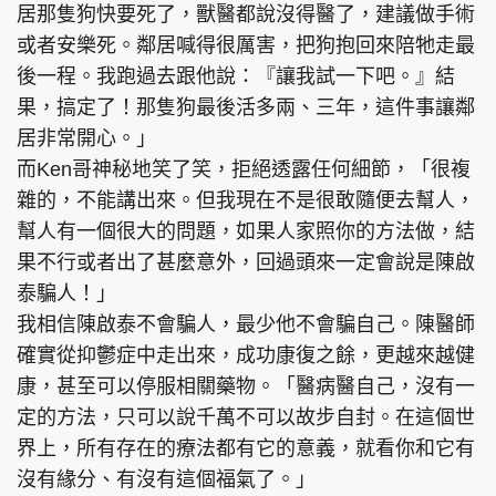
居那隻狗快要死了，獸醫都說沒得醫了，建議做手術
或者安樂死。鄰居喊得很厲害，把狗抱回來陪牠走最
後一程。我跑過去跟他說：『讓我試一下吧。』結
果，搞定了！那隻狗最後活多兩、三年，這件事讓鄰
居非常開心。」
而Ken哥神秘地笑了笑，拒絕透露任何細節，「很複
雜的，不能講出來。但我現在不是很敢隨便去幫人，
幫人有一個很大的問題，如果人家照你的方法做，結
果不行或者出了甚麼意外，回過頭來一定會說是陳啟
泰騙人！」
我相信陳啟泰不會騙人，最少他不會騙自己。陳醫師
確實從抑鬱症中走出來，成功康復之餘，更越來越健
康，甚至可以停服相關藥物。「醫病醫自己，沒有一
定的方法，只可以說千萬不可以故步自封。在這個世
界上，所有存在的療法都有它的意義，就看你和它有
沒有緣分、有沒有這個福氣了。」