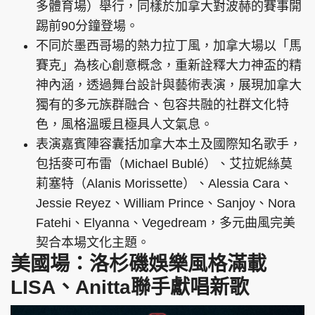
多體育場）舉行，同樣於加拿大對波赫的賽事開
踢前90分鐘登場。
不同於墨西哥場的熱力拉丁風，加拿大場以「馬
賽克」為核心創意概念，重新詮釋大力神盃的精
神內涵，透過舞台設計與藝術表演，展現加拿大
獨有的多元族群融合、包容共融的社群文化特
色，風格溫暖且極具人文氣息。
表演嘉賓陣容囊括加拿大本土及國際知名歌手，
包括麥可布雷（Michael Bublé）、艾拉妮絲莫
莉塞特（Alanis Morissette）、Alessia Cara、
Jessie Reyez、William Prince、Sanjoy、Nora
Fatehi、Elyanna、Vegedream，多元曲風完美
契合本場文化主題。
美國場：洛杉磯娛樂風格滿載
LISA、Anitta聯手獻唱新歌