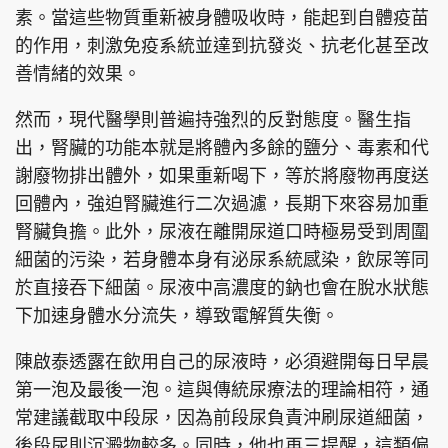
素。當這些物質重新被身體吸收時，能起到自體疫苗
的作用，刺激免疫系統並達到抗發炎、抗老化甚至改
善情緒的效果。
然而，現代醫學則普遍持強烈的反對態度。醫生指
出，腎臟的功能本就是將體內多餘的鹽分、毒素和代
謝廢物排出體外，如果重新喝下，等於將廢物再度送
回體內，強迫腎臟進行二次過濾，長期下來容易加重
腎臟負擔。此外，尿液在離開尿道口時極易受到周圍
細菌的污染，若身體本身有泌尿系統感染，飲尿等同
於直接吞下細菌。尿液中高濃度的鈉也會在脫水狀態
下加速身體水分流失，導致電解質失衡。
陳啟泰透露在飲用自己的尿液時，必須避開每日早晨
第一泡及最後一泡。這與傳統尿療法的理論相符，通
常建議截取中段尿，因為前段尿負責沖刷尿道細菌，
後段尿則沉澱物較多。同時，他也再三提醒，這類偏