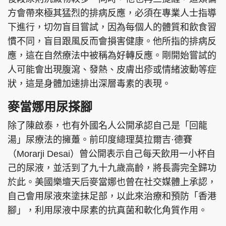
方會帶來極其猛烈的排病反應，必須在專業人士指導
下進行，切勿盲目嘗試，因為每個人的體質和飲食習
慣不同，盲目跟風反而會損害健康。他所指的排病反
應，這在自然療法中被稱為好轉反應。剛開始嘗試的
人可能會出現腹瀉、發熱、皮膚出疹或情緒波動等症
狀，這是身體加速排出深層毒素的表現。
麥當娜用尿搽腳
除了陳啟泰，也有外國名人公開承認自己是「回龍
湯」尿療法的擁躉。前印度總理莫拉爾吉·德賽
（Morarji Desai）曾公開表示自己每天飲用一小杯自
己的尿液，並活到了九十九歲高齡，將長壽完全歸功
於此。美國樂壇天后麥當娜也曾在社交媒體上承認，
自己會用尿液來塗抹足部，以此來治療和預防「香港
腳」，利用尿液中尿素的抗真菌和軟化角質作用。