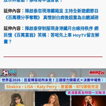
放水畀星爺？係咪有半憶身家？
延伸內容：
陳啟泰忽現港鐵揭盅 主持全新遊戲節目
《百萬積分爭奪戰》 真情剖白病後超重為出鏡減磅
延伸內容：
陳啟泰穿制服現身港鐵月台維持秩序 網
民憶《百萬富翁》笑稱：答啱先上車 HoyTV留言解
畫？