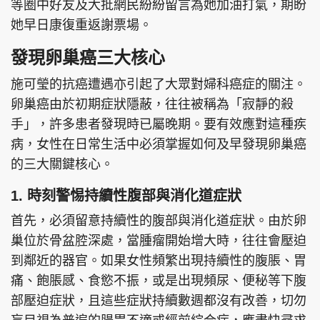
等圈中好友及大批網民紛紛留言為她加油打氣，期盼
她早日康復重返謝票場。
發現卵巢癌三大核心
施可瑩的抗癌遭遇亦引起了大眾對婦科癌症的關注。
卵巢癌由於初期症狀隱蔽，往往被稱為「寂靜的殺
手」，許多患者發現時已屬晚期。要有效應對這種疾
病，女性在日常生活中必須掌握如何及早發現卵巢癌
的三大關鍵核心。
1. 時刻警惕持續性腹部與消化道症狀
首先，必須留意持續性的腹部與消化道症狀。由於卵
巢位於骨盆腔深處，當腫瘤開始增大時，往往會壓迫
到鄰近的器官。如果女性頻繁出現持續性的腹脹、胃
痛、飽脹感、食慾不振，或是出現頻尿、便秘等下腹
部壓迫症狀，且這些症狀持續數週都沒有改善，切勿