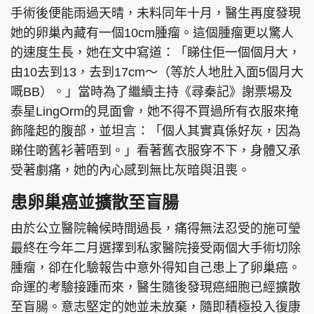
手術後便能雨過天晴，未料同年十月，醫生再度發現
她的卵巢內藏有一個10cm腫瘤。這個腫瘤更以驚人
的速度生長，她在文中寫道：「睇住佢一個個月大，
頭條搵工
EDUPLUS
由10去到13，去到17cm～（等於人地肚入面5個月大
嘅BB）。」當時為了繼續主持《尋秦記》謝票場及
泰星LingOrm的見面會，她不得不買過所有衣服來掩
關於我們
使用條款
飾隆起的腹部，並坦言：「個人其實真係好灰，因為
睇住啲舊衫著唔到。」看著舊衣服穿不下，身體又承
聯絡我們
版權及免責聲明
受著劇痛，她的內心感到無比灰暗與沮喪。
隱私政策聲明
患卵巢癌並擴散至盲腸
由於公立醫院輪候時間過長，痛得無法忍受的施可瑩
Copyright © 東周網 版權所有 . 不得轉載
最終在今年二月選擇到私家醫院接受兩個大手術切除
©Eastweek.com.hk. All rights reserved.
腫瘤，卻在化驗報告中意外得知自己患上了卵巢癌。
命運的考驗接踵而來，醫生隨後發現癌細胞已經擴散
至盲腸。意志堅定的她並未放棄，隨即積極投入復康