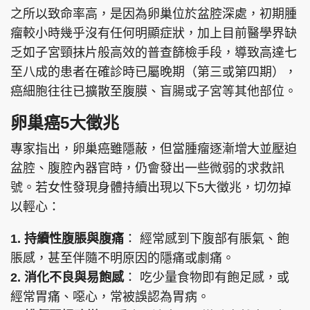
之所以致命率高，是因為卵巢位於盆腔深處，初期腫
瘤較小時幾乎沒有任何明顯症狀，加上目前醫學界缺
乏如子宮頸抹片般高效的普查篩檢手段，導致高達七
至八成的患者在確診時已屬晚期（第三或第四期），
癌細胞往往已擴散至腹膜、盲腸或子宮等其他部位。
卵巢癌5大徵兆
專家指出，卵巢癌雖隱蔽，但當腫瘤逐漸增大並壓迫
盆腔、腹腔內器官時，仍會發出一些微弱的求救訊
號。若女性發現身體持續出現以下5大徵兆，切勿掉
以輕心：
1. 持續性腹脹與腹痛
： 經常感到下腹部有脹氣、飽
脹感，甚至伴隨不明原因的隱痛或劇痛。
2. 消化不良與易飽感
： 吃少量食物即有飽足感，或
經常胃痛、噁心，常被誤認為胃病。