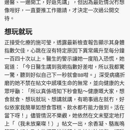
邊醫、一邊開工，好返先講」，但因為最近情況冇想
像咁好，一直要推工作邀請，才決定一次過公開交
待。
想玩就玩
正接受化療的施可瑩，透露最新檢查報告顯示其身體
指數欠佳，心跳在沒有特定原因下異常飆升至每分鐘
一百四十次以上。醫生的警示讓她一度陷入恐慌，她
寫道：「今日醫生講到我啲指數好差咁，所以我都驚
一驚，聽到好似自己下一秒就會88咁。」深受病痛折
磨的她不禁在帖文中感嘆生命的無常，並向健康的大
眾呼籲：「所以真係唔知下秒會點～健康嘅大家，想
食就食、想玩就玩、想講就講，有啲事過左就冇，好
似依家我簡單如想食雪糕、飲水都冇能力做到。活在
當下呀！」儘管情況不樂觀，她依然在文末堅定地打
上「（我未放棄㗎！）」帖文一出，余香凝、駱胤鳴