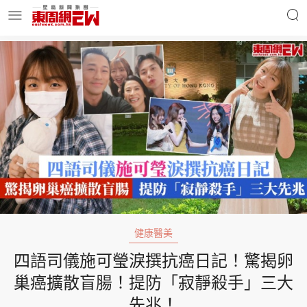
明星名人
時事財經
東周Ladies
優享生活
東周食玩通
會員活動
健康醫美
四語司儀施可瑩淚撰抗癌日記！驚揭卵
玄學靈異
東周專欄
巢癌擴散盲腸！提防「寂靜殺手」三大
先兆！