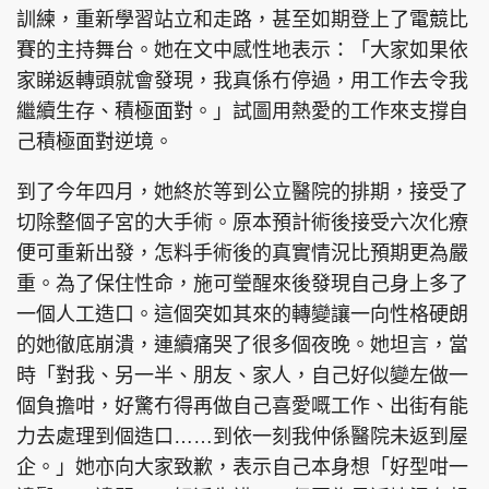
訓練，重新學習站立和走路，甚至如期登上了電競比
賽的主持舞台。她在文中感性地表示：「大家如果依
家睇返轉頭就會發現，我真係冇停過，用工作去令我
繼續生存、積極面對。」試圖用熱愛的工作來支撐自
己積極面對逆境。
到了今年四月，她終於等到公立醫院的排期，接受了
切除整個子宮的大手術。原本預計術後接受六次化療
便可重新出發，怎料手術後的真實情況比預期更為嚴
重。為了保住性命，施可瑩醒來後發現自己身上多了
一個人工造口。這個突如其來的轉變讓一向性格硬朗
的她徹底崩潰，連續痛哭了很多個夜晚。她坦言，當
時「對我、另一半、朋友、家人，自己好似變左做一
個負擔咁，好驚冇得再做自己喜愛嘅工作、出街有能
力去處理到個造口……到依一刻我仲係醫院未返到屋
企。」她亦向大家致歉，表示自己本身想「好型咁一