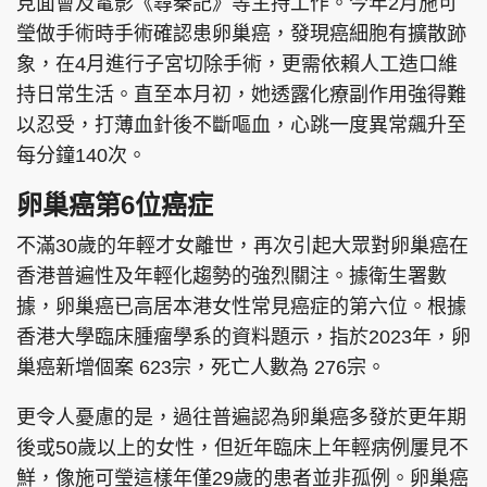
見面會及電影《尋秦記》等主持工作。今年2月施可
瑩做手術時手術確認患卵巢癌，發現癌細胞有擴散跡
象，在4月進行子宮切除手術，更需依賴人工造口維
持日常生活。直至本月初，她透露化療副作用強得難
以忍受，打薄血針後不斷嘔血，心跳一度異常飆升至
每分鐘140次。
卵巢癌第6位癌症
不滿30歲的年輕才女離世，再次引起大眾對卵巢癌在
香港普遍性及年輕化趨勢的強烈關注。據衛生署數
據，卵巢癌已高居本港女性常見癌症的第六位。根據
香港大學臨床腫瘤學系的資料題示，指於2023年，卵
巢癌新增個案 623宗，死亡人數為 276宗。
更令人憂慮的是，過往普遍認為卵巢癌多發於更年期
後或50歲以上的女性，但近年臨床上年輕病例屢見不
鮮，像施可瑩這樣年僅29歲的患者並非孤例。卵巢癌