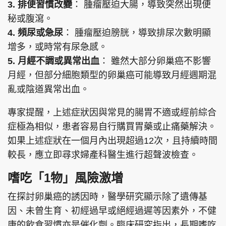
3. 排便習慣改變
： 腫瘤壓迫大腸，導致突然出現便
秘或腹瀉。
4. 頻尿或急尿
： 腫瘤壓迫膀胱，導致排尿次數明顯
增多，或時常有尿急感。
5. 月經不調或異常出血
： 雖然大部分卵巢癌不影響
月經，但部分細胞類型的卵巢癌可能導致月經週期混
亂或陰道異常出血。
專家提醒，上述症狀因與常見的腸胃不適或經前綜合
症極為相似，患者容易自行購買胃藥或止痛藥解決。
如果上述症狀在一個月內出現超過12次，且持續時間
較長，應立即尋求婦產科醫生進行超聲波檢查。
嗜吃「1物」風險激增
在探討卵巢癌的誘因時，醫學研究顯示除了遺傳基
因、未曾生育、初經過早或絕經過遲等因素外，不健
康的飲食習慣亦是催化劑。臨床研究指出，長期嗜吃