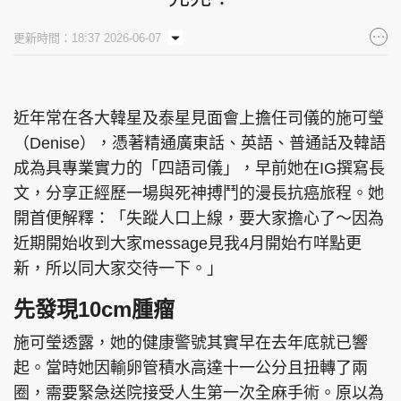
集團旗下品牌
更新時間：18:37 2026-06-07
近年常在各大韓星及泰星見面會上擔任司儀的施可瑩
東周刊
cazbuyer
東Touch
（Denise），憑著精通廣東話、英語、普通話及韓語
成為具專業實力的「四語司儀」，早前她在IG撰寫長
文，分享正經歷一場與死神搏鬥的漫長抗癌旅程。她
PCM 電腦廣場
星島頭條
星島日報
開首便解釋：「失蹤人口上線，要大家擔心了～因為
近期開始收到大家message見我4月開始冇咩點更
新，所以同大家交待一下。」
先發現10cm腫瘤
頭條日報
星島環球
The Standard
施可瑩透露，她的健康警號其實早在去年底就已響
起。當時她因輸卵管積水高達十一公分且扭轉了兩
圈，需要緊急送院接受人生第一次全麻手術。原以為
親子王
Oh!爸媽
JobMarket