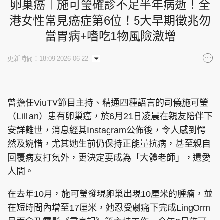
卵巢癌︱施可瑩確診不足半年病逝！全
港女性常見癌症第6位！5大早期徵兆勿
當胃病+嗜吃1物風險激增
更新時間：18:09 2026-06-22
曾擔任ViuTV節目主持、精通四種語言的司儀施可瑩
（Lillian）患有卵巢癌，於6月21日凌晨在親友陪伴下
安詳離世，消息經其Instagram公佈後，令人感到愕
然及婉惜，尤其她生前仍保持正能量抗病，甚至親自
回覆病友打氣外，更決定要成為「大體老師」，遺愛
人間。
在去年10月，施可瑩發現卵巢出現10厘米的腫瘤，並
在短時間內增至17厘米，她忍受劇痛下完成LingOrm