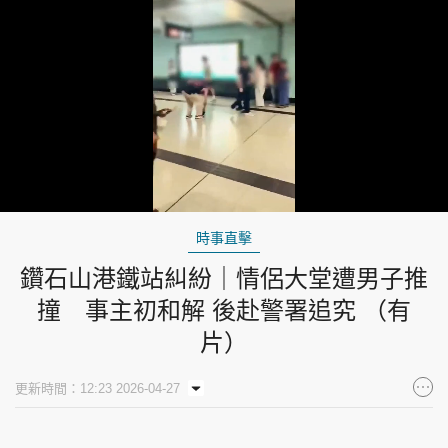
Loaded
:
Unmute
27.74%
時事直擊
鑽石山港鐵站糾紛｜情侶大堂遭男子推
撞 事主初和解 後赴警署追究 （有
片）
更新時間：12:23 2026-04-27