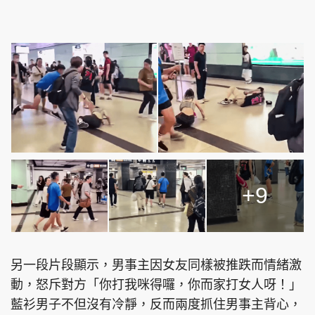
+9
另一段片段顯示，男事主因女友同樣被推跌而情緒激
動，怒斥對方「你打我咪得囉，你而家打女人呀！」
藍衫男子不但沒有冷靜，反而兩度抓住男事主背心，