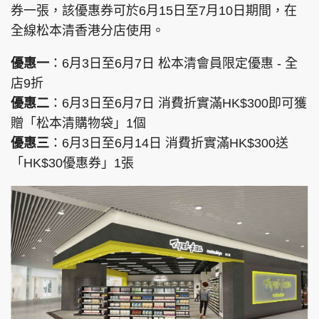
券一張，該優惠券可於6月15日至7月10日期間，在
全線松本清香港分店使用。
優惠一
：6月3日至6月7日 松本清會員限定優惠 - 全
頭條搵工
EDUPLUS
店9折
優惠二
：6月3日至6月7日 消費折實滿HK$300即可獲
贈「松本清購物袋」1個
關於我們
使用條款
優惠三
：6月3日至6月14日 消費折實滿HK$300送
聯絡我們
版權及免責聲明
「HK$30優惠券」1張
隱私政策聲明
Copyright © 東周網 版權所有 . 不得轉載
©Eastweek.com.hk. All rights reserved.