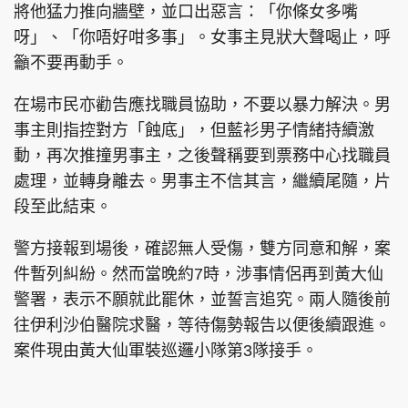
將他猛力推向牆壁，並口出惡言：「你條女多嘴
呀」、「你唔好咁多事」。女事主見狀大聲喝止，呼
籲不要再動手。
在場市民亦勸告應找職員協助，不要以暴力解決。男
事主則指控對方「蝕底」，但藍衫男子情緒持續激
動，再次推撞男事主，之後聲稱要到票務中心找職員
處理，並轉身離去。男事主不信其言，繼續尾隨，片
段至此結束。
警方接報到場後，確認無人受傷，雙方同意和解，案
件暫列糾紛。然而當晚約7時，涉事情侶再到黃大仙
警署，表示不願就此罷休，並誓言追究。兩人隨後前
往伊利沙伯醫院求醫，等待傷勢報告以便後續跟進。
案件現由黃大仙軍裝巡邏小隊第3隊接手。