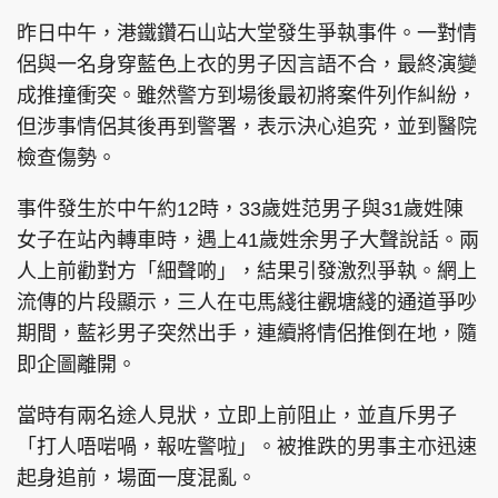
昨日中午，港鐵鑽石山站大堂發生爭執事件。一對情
侶與一名身穿藍色上衣的男子因言語不合，最終演變
成推撞衝突。雖然警方到場後最初將案件列作糾紛，
但涉事情侶其後再到警署，表示決心追究，並到醫院
檢查傷勢。
事件發生於中午約12時，33歲姓范男子與31歲姓陳
女子在站內轉車時，遇上41歲姓余男子大聲說話。兩
人上前勸對方「細聲啲」，結果引發激烈爭執。網上
流傳的片段顯示，三人在屯馬綫往觀塘綫的通道爭吵
期間，藍衫男子突然出手，連續將情侶推倒在地，隨
即企圖離開。
當時有兩名途人見狀，立即上前阻止，並直斥男子
「打人唔啱喎，報咗警啦」。被推跌的男事主亦迅速
起身追前，場面一度混亂。