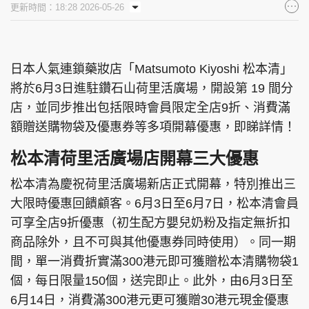
更新時間：18:28 2026-05-26
集團旗下品牌
日本人氣連鎖藥妝店「Matsumoto Kiyoshi 松本清」
將於6月3日進駐鑽石山荷里活廣場，開設第 19 間分
東周刊
cazbuyer
東Touch
店，並同步推出包括限時會員限定全店9折、消費滿
額贈送購物袋及優惠券等多項開幕優惠，即睇詳情！
松本清荷里活廣場店開幕三大優惠
PCM 電腦廣場
星島頭條
星島日報
松本清為慶祝荷里活廣場新店正式開幕，特別推出三
大限時優惠回饋顧客。6月3日至6月7日，松本清會員
可享全店9折優惠（初生配方嬰兒奶粉及指定無折扣
頭條日報
星島環球
The Standard
商品除外，且不可與其他優惠券同時使用）。同一期
間，單一消費折實滿300港元即可獲贈松本清購物袋1
個，每日限量150個，送完即止。此外，由6月3日至
6月14日，消費滿300港元更可獲贈30港元現金優惠
親子王
Oh!爸媽
JobMarket