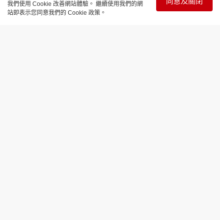
同意及關閉
我們使用 Cookie 改善網站體驗。 繼續使用我們的網
站即表示您同意我們的 Cookie 政策。
時事直擊
鑽石山父疑餵11歲女老鼠藥蜜糖水 自
殺不遂涉謀殺被捕
更新時間：11:50 2025-11-24
鑽石山鳳德邨黛鳳樓昨晚發生企圖自殺及謀殺案，一
名48歲患有精神分裂症的姓黃男子，懷疑自服老鼠藥
之餘，更將老鼠藥混入龍眼蜜餵給11歲親生女兒飲