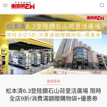
明星名人
時事財經
東周Ladies
優享生活
東周食玩通
會員活動
健康醫美
松本清6.3登陸鑽石山荷里活廣場 限時
玄學靈異
東周專欄
全店9折/消費滿額贈購物袋+優惠券