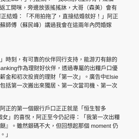
著小朋友返工開咪，旁邊放張搖搖牀，大哥（森美）會有
證阿正結婚：「不用拍拖了，直接結婚就好！」阿正
蘇師傅（蘇民峰）講過我會在這兩年內閃婚嫁
」時刻，有可靠的伙伴同行支持，能游刃有餘的
d Banking作為理財好伙伴，透過專屬的出糧戶口優
金和初次投資的理財「第一次」。廣告中Elsie
包括第一次搬出來獨居、第一次當司機、第一次
阿正的第一個銀行戶口正正就是「恒生智多
大個女」的喜悅，阿正至今仍記得：「我第一次出糧
』。雖然銀碼不大，但回想起那個 moment 仍
。」