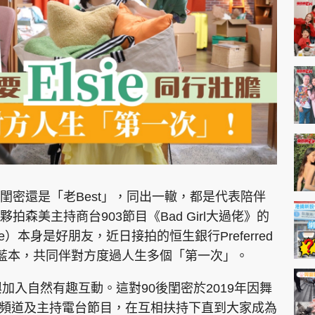
神機妙算 李丞責
緣來有理 麥玲玲
鬼靈精怪 威師兄
PCM 電腦廣場
星島頭條
星島日報
頭條日報
星島
閨密還是「老Best」，同出一轍，都是代表陪伴
森美主持商台903節目《Bad Girl大過佬》的
e）本身是好朋友，近日接拍的恒生銀行Preferred
EDUPLUS
誼作藍本，共同伴對方度過人生多個「第一次」。
款
版權及免責聲明
Copyright © 東周網 版權所有 . 不得
興加入自然有趣互動。這對90後閨密於2019年因舞
be頻道及主持電台節目，在互相扶持下直到大家成為