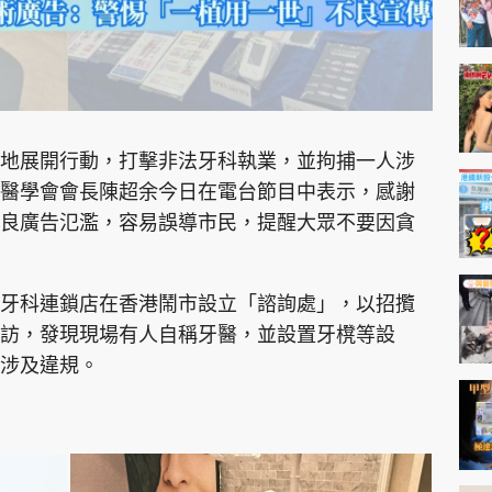
地展開行動，打擊非法牙科執業，並拘捕一人涉
醫學會會長陳超余今日在電台節目中表示，感謝
良廣告氾濫，容易誤導市民，提醒大眾不要因貪
牙科連鎖店在香港鬧市設立「諮詢處」，以招攬
訪，發現現場有人自稱牙醫，並設置牙櫈等設
涉及違規。