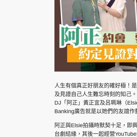
集團旗下品牌
東周刊
cazbuyer
東Touch
人生有個真正好朋友的確好極！是
及見證自己人生難忘時刻的知己。夥拍
DJ「阿正」黃正宜及呂珮琳（Elsi
Oh!爸媽
JobMarket
頭條搵工
Banking廣告就是以她們的友
關於我們
聯絡我們
隱私政策聲明
使用條
阿正與Elsie拍攝時默契十足，即
台劇結緣，其後一起經營YouTu