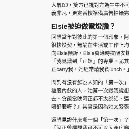
人氣DJ，雙方已視對方為生中不
義非凡，更定香檳準備廣告拍攝完
Elsie被迫做電燈膽？
回想當年對彼此的第一個印象，阿正
很快投契，無論在生活或工作上均
向Elsie傾訴，Elsie會適時提醒安撫
「我見識到『正姐』的專業，尤其是
正carry我，她經常請我食lunch。
問到有沒有鮮為人知的「第一次」經
極度內歛的人，她第一次跟我說想
去。食飯當晚阿正都不太說話，連
唔舒服呀？』其實是因為她太緊張，不
還想見證什麼哪一個「第一次」？阿正
「阿正曾經問我可不可以入產房睇