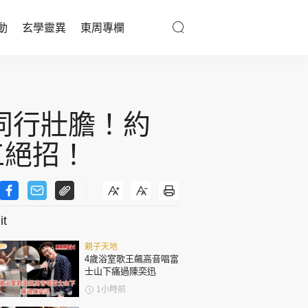
動
玄學靈異
東周專欄
優享生活
醫療百科
e同行壯膽！約
親子天地
工絕招！
與寵同行
t
東周專欄
親子天地
娛樂名人
4歲浴室歌王飆高音唱富
士山下痛過陳奕迅
文化藝術
1小時前