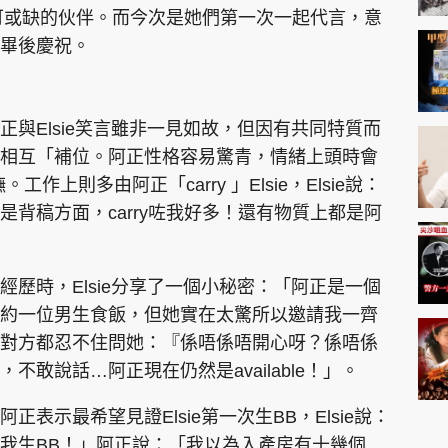
可或缺的伙伴。而今次是她們第一次一起代言，意
畢後慶祝。
與Elsie笑言雖非一見如故，但因有共同特質而
相互「補位。阿正性格容易驚青，情緒上頭時會
。工作上則多由阿正「carry 」Elsie，Elsie說：
背稿方面，carry咗我好多！還有物質上都是阿
」
歷時，Elsie分享了一個小秘密：「阿正是一個
約一位男生食飯，但她實在太驚所以邀請我一齊
對方都忍不住問她：『係唔係唔開心呀？係唔係
敢說話…阿正現在仍然是available！」。
表示最希望見證Elsie第一次生BB，Elsie說：
我生BB！」阿正說：「我以為入產房有十幾個