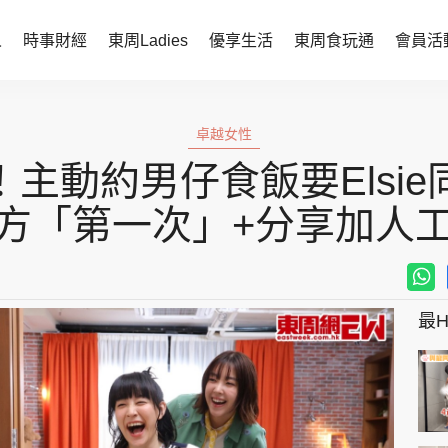
人
時事財經
東周Ladies
優享生活
東周食玩通
會員活
時事財經
東周Ladies
卓越女性
時事直擊
談情說性
主動約男仔食飯要Elsi
財經智庫
時尚生活
方「第一次」+分享加人
焦點人物
健康醫美
她世代力量
卓越女性
最Hi
會員活動
玄學靈異
周JETSO
東勝運程
智富天下 李居明