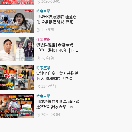
2026-08-05
時事直擊
甲型H3流感爆發 極速惡
化 全身器官發炎 專家：
持續高燒要立即求醫
1小時前
娛樂焦點
黎彼得離世│老婆走佬
「帶子洪郎」40年 │同許
冠傑聯手合作《浪子心
1小時前
聲》成經典 合作7年拆夥
時事直擊
尖沙咀血案｜警方共拘捕
16人 勝和頭馬「偉健」
落網
22小時前
時事直擊
用虛幣投資咖啡業 稱回報
達295% 獨家直擊Fun
Coffee頭目洗腦式劏客
2026-08-04