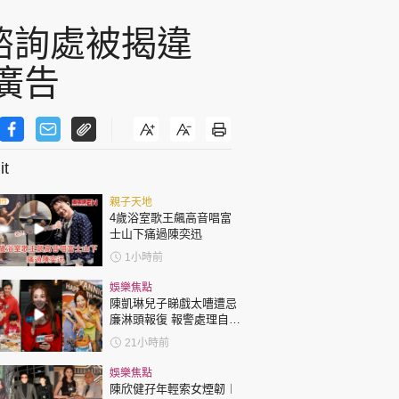
諮詢處被揭違
廣告
t
親子天地
4歲浴室歌王飆高音唱富
士山下痛過陳奕迅
1小時前
娛樂焦點
陳凱琳兒子睇戲太嘈遭忌
廉淋頭報復 報警處理自責
護子不力 歐錦棠陳倩揚齊
21小時前
表態「媽媽有責任」
娛樂焦點
陳欣健孖年輕索女煙韌︱