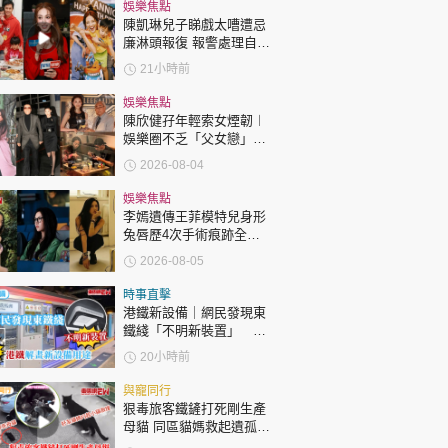
時政財經
娛樂焦點
陳凱琳兒子睇戲太嘈遭忌
健康生活
廉淋頭報復 報警處理自責
護子不力 歐錦棠陳倩揚齊
21小時前
飲食旅遊
表態「媽媽有責任」
娛樂焦點
陳欣健孖年輕索女煙韌︱
娛樂圈不乏「父女戀」
「爺孫戀」 年齡差距最大
2026-08-04
達51歲 最受矚目有李龍
基謝賢
娛樂焦點
李嫣遺傳王菲模特兒身形
兔唇歷4次手術痕跡全消
環球
The Standard
親子王
變身美少女顏值升級
2026-08-05
時事直擊
港鐵新設備｜網民發現東
鐵綫「不明新裝置」 港
鐵解畫新設備用途
20小時前
轉載 ©Eastweek.com.hk. All rights reserved.
與寵同行
狠毒旅客鐵鏟打死剛生產
母貓 同區貓媽救起遺孤貓
B接手哺育