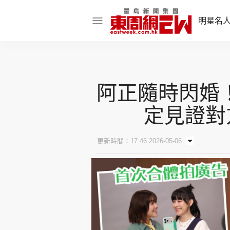
明星名
明星名人
娛樂焦點
阿正隨時閃婚！
話題人物
定見證對
東姑熱話
更新時間：17:46 2026-05-06
東周食玩通
樂在灣區
東
飲食玩樂