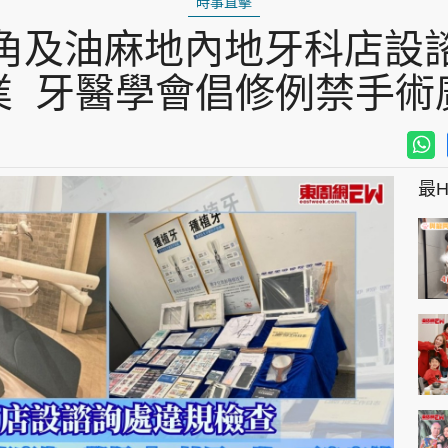
時事直擊
角及油麻地內地牙科店設
業 牙醫學會倡修例禁手術
最Hi