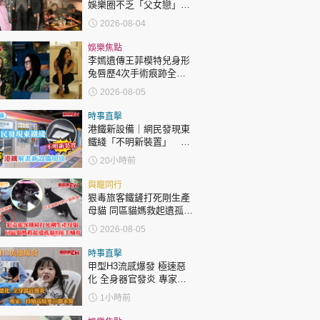
娛樂圈不乏「父女戀」
「爺孫戀」 年齡差距最大
2026-08-04
達51歲 最受矚目有李龍
基謝賢
娛樂焦點
李嫣遺傳王菲模特兒身形
兔唇歷4次手術痕跡全消
變身美少女顏值升級
2026-08-05
時事直擊
港鐵新設備｜網民發現東
鐵綫「不明新裝置」 港
鐵解畫新設備用途
20小時前
與寵同行
狠毒旅客鐵鏟打死剛生產
母貓 同區貓媽救起遺孤貓
B接手哺育
2026-08-05
時事直擊
甲型H3流感爆發 極速惡
化 全身器官發炎 專家：
持續高燒要立即求醫
1小時前